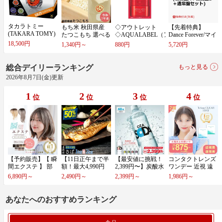
タカラトミー
もち米 秋田県産
◇アウトレット
【先着特典】
(TAKARA TOMY)
たつこもち 選べる
◇AQUALABEL（ア
Dance Forever/マイ
BEYBLADE X ベ
内容量 3kg / 30…
クアレーベル）/ス
オンリー (初回盤
18,500円
1,340円～
880円
5,720円
イブレー…
ペ…
A…
総合デイリーランキング
もっと見る
2026年8月7日(金)更新
1
2
3
4
位
位
位
位
【予約販売】【 瞬
【11日正午まで半
【最安値に挑戦！
コンタクトレンズ
間エクステ 】 部
額！最大4,990円
2,399円〜】炭酸水
ワンデー 近視 遠
分ウィッグ ハイ…
OFF】北欧産〈無
500ml 48本 (24…
視 選べる【2箱4…
6,890円～
2,490円～
2,399円～
1,986円～
塩…
あなたへのおすすめランキング