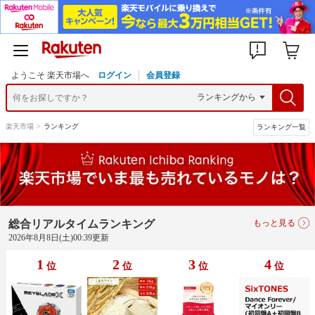
ようこそ 楽天市場へ
ログイン
会員登録
楽天市場
>
ランキング
ランキング一覧
総合リアルタイムランキング
もっと見る
2026年8月8日(土)00:39更新
1
2
3
4
位
位
位
位