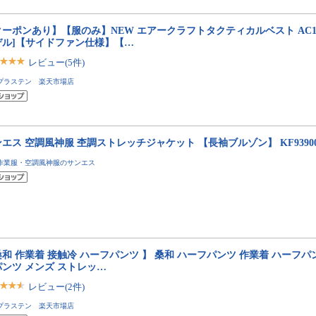
ーポンあり】【服のみ】NEW エアークラフトタクティカルベスト AC1154
デル]【サイドファン仕様】【…
レビュー(5件)
プラステン 楽天市場店
エス 空調風神服 杢調ストレッチジャケット 【長袖ブルゾン】 KF9390
作業服・空調風神服のサンエス
和 作業着 接触冷 ハーフパンツ 】 桑和 ハーフパンツ 作業着 ハーフパ
パンツ メンズ ストレッ…
レビュー(2件)
プラステン 楽天市場店