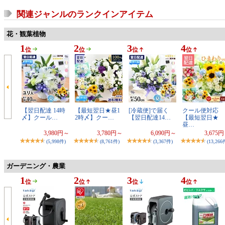
関連ジャンルのランクインアイテム
花・観葉植物
1
2
3
4
位
位
位
位
【翌日配達 14時
【最短翌日★昼1
[冷蔵便]で届く
クール便対応
〆】クール…
2時〆】クー…
【翌日配達14…
【最短翌日★
昼…
3,980円～
3,780円～
6,090円～
3,675
(5,998件)
(8,761件)
(3,367件)
(13,266
ガーデニング・農業
1
2
3
4
位
位
位
位