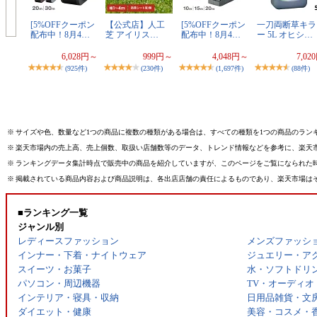
[5%OFFクーポン
【公式店】人工
[5%OFFクーポン
一刀両断草キラ
配布中！8月4…
芝 アイリス…
配布中！8月4…
ー 5L オヒシ…
6,028円～
999円～
4,048円～
7,02
(925件)
(230件)
(1,697件)
(88件)
※
サイズや色、数量など1つの商品に複数の種類がある場合は、すべての種類を1つの商品のラン
※
楽天市場内の売上高、売上個数、取扱い店舗数等のデータ、トレンド情報などを参考に、楽天
※
ランキングデータ集計時点で販売中の商品を紹介していますが、このページをご覧になられた
※
掲載されている商品内容および商品説明は、各出店店舗の責任によるものであり、楽天市場は
■ランキング一覧
ジャンル別
レディースファッション
メンズファッシ
インナー・下着・ナイトウェア
ジュエリー・ア
スイーツ・お菓子
水・ソフトドリ
パソコン・周辺機器
TV・オーディオ
インテリア・寝具・収納
日用品雑貨・文
ダイエット・健康
美容・コスメ・