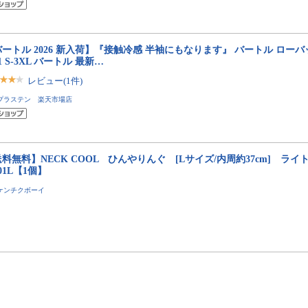
ートル 2026 新入荷】『接触冷感 半袖にもなります』 バートル ローバ
21 S-3XL バートル 最新…
レビュー(1件)
プラステン 楽天市場店
料無料】NECK COOL ひんやりんぐ [Lサイズ/内周約37cm] ライ
01L【1個】
ケンチクボーイ