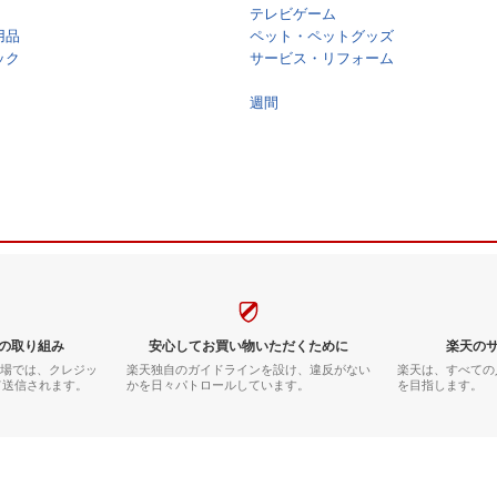
テレビゲーム
用品
ペット・ペットグッズ
ック
サービス・リフォーム
週間
の取り組み
安心してお買い物いただくために
楽天の
市場では、クレジッ
楽天独自のガイドラインを設け、違反がない
楽天は、すべての
て送信されます。
かを日々パトロールしています。
を目指します。