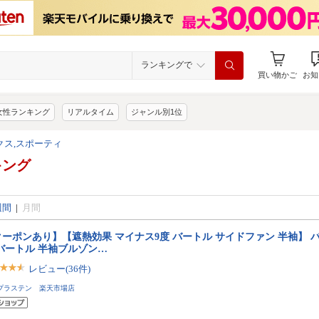
ランキングで
買い物かご
お知
女性ランキング
リアルタイム
ジャンル別1位
クス,スポーティ
キング
週間
|
月間
ーポンあり】【遮熱効果 マイナス9度 バートル サイドファン 半袖】 バー
 バートル 半袖ブルゾン…
レビュー(36件)
プラステン 楽天市場店