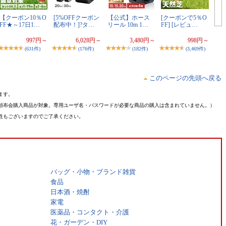
【クーポン10％O
[5%OFFクーポン
【公式】ホース
[クーポンで5％O
FF★～17日1…
配布中！]?タ…
リール 10m 1…
FF] [レビュ…
997円～
6,028円～
3,480円～
998円～
(631件)
(176件)
(182件)
(3,469件)
このページの先頭へ戻る
ます。
頒布会購入商品が対象。専用ユーザ名・パスワードが必要な商品の購入は含まれていません。）
性もございますのでご了承ください。
バッグ・小物・ブランド雑貨
食品
日本酒・焼酎
家電
医薬品・コンタクト・介護
花・ガーデン・DIY