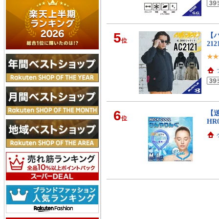
5
【バ
位
21
6
【送
位
HR