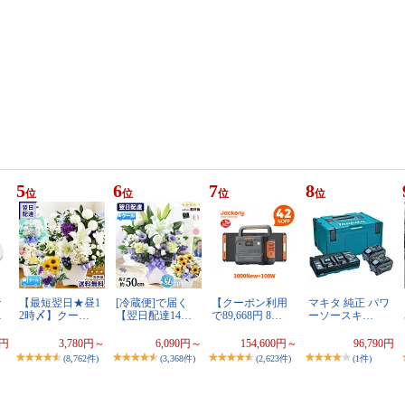
5
6
7
8
位
位
位
位
ナ
【最短翌日★昼1
[冷蔵便]で届く
【クーポン利用
マキタ 純正 パワ
…
2時〆】クー…
【翌日配達14…
で89,668円 8…
ーソースキ…
9円
3,780円～
6,090円～
154,600円～
96,790円
(8,762件)
(3,368件)
(2,623件)
(1件)