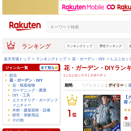
ランキング
ランキングトップ
男性ランキング
楽天市場トップ
>
ランキングトップ
>
花・ガーデン・DIY
>
L,ユニセッ
花・ガーデン・DIYラン
ジャンル一覧
総合
L | ユニセックス | スポーティ
花・ガーデン・DIY
花・観葉植物
期間:
リアルタイム
|
デイリー
|
ガーデニング・農業
DIY・工具
【ク
エクステリア・ガーデンフ
荷
ァニチャー
木材・建築資材・設備
研究・実験用品
その他