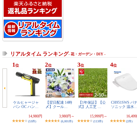
リアルタイム ランキング
- 花・ガーデン・DIY -
1
2
3
4
位
位
位
位
ケルヒャージャ
【翌日配達 14時
【1年保証】【公
CH951SWS パ
パン OC ハン…
〆】クール…
式】人工芝 …
ソニック 温水
14,980円
3,980円～
15,999円～
16,49
(53件)
(6,001件)
(113件)
(2件)