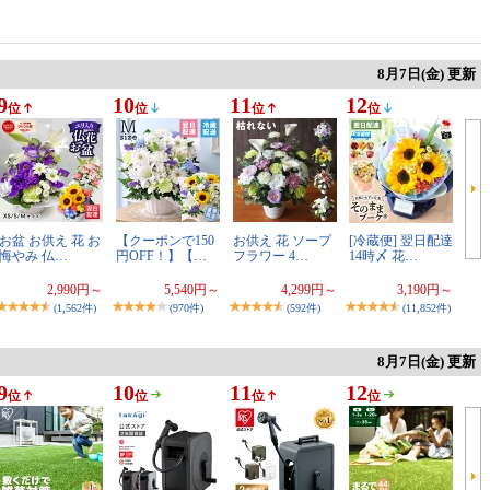
8月7日(金) 更新
9
10
11
12
位
位
位
位
お盆 お供え 花 お
【クーポンで150
お供え 花 ソープ
[冷蔵便] 翌日配達
悔やみ 仏…
円OFF！】【…
フラワー 4…
14時〆 花…
2,990円～
5,540円～
4,299円～
3,190円～
(1,562件)
(970件)
(592件)
(11,852件)
8月7日(金) 更新
9
10
11
12
位
位
位
位