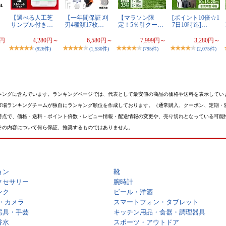
【選べる人工芝
【一年間保証 刈
【マラソン限
[ポイント10倍☆1
サンプル付き…
刃4種類17枚…
定！5％引クー…
7日10時迄]…
0円
4,280円～
6,580円～
7,999円～
3,280円～
(926件)
(1,530件)
(795件)
(2,075件)
キングに含んでいます。ランキングページでは、代表として最安値の商品の価格や送料を表示してい
市場ランキングチームが独自にランキング順位を作成しております。（通常購入、クーポン、定期・
時点で、価格・送料・ポイント倍数・レビュー情報・配送情報の変更や、売り切れとなっている可能
その内容について何ら保証、推奨するものではありません。
ョン
靴
クセサリー
腕時計
ンク
ビール・洋酒
・カメラ
スマートフォン・タブレット
房具・手芸
キッチン用品・食器・調理器具
香水
スポーツ・アウトドア