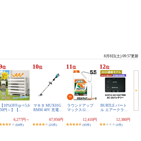
8月8日(土) 09:57更新
9
10
11
12
位
位
位
位
【10%OFFcp⇒5,6
マキタ MUX01G
ラウンドアップ
BURTLE バート
50円～】【…
RMM 40V 充電…
マックスロ…
ル エアークラ…
6,277円～
67,956円
12,410円
12,380円
(64件)
(25件)
(45件)
(1件)