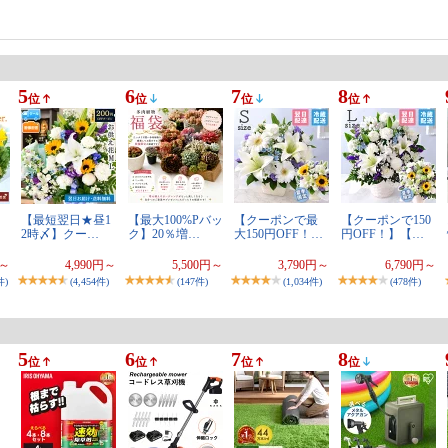
5
6
7
8
位
位
位
位
【最短翌日★昼1
【最大100%Pバッ
【クーポンで最
【クーポンで150
2時〆】クー…
ク】20％増…
大150円OFF！…
円OFF！】【…
円～
4,990円～
5,500円～
3,790円～
6,790円～
件)
(4,454件)
(147件)
(1,034件)
(478件)
5
6
7
8
位
位
位
位