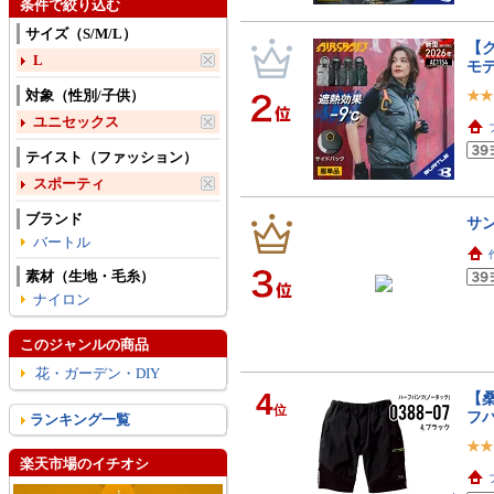
条件で絞り込む
サイズ（S/M/L）
【ク
L
モ
対象（性別/子供）
ユニセックス
テイスト（ファッション）
スポーティ
ブランド
サン
バートル
素材（生地・毛糸）
ナイロン
このジャンルの商品
花・ガーデン・DIY
4
【桑
位
フ
ランキング一覧
楽天市場のイチオシ