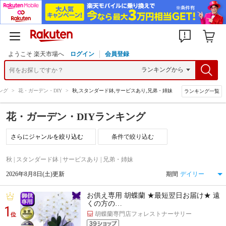
ようこそ 楽天市場へ
ログイン
会員登録
ング
>
花・ガーデン・DIY
>
秋,スタンダード鉢,サービスあり,兄弟・姉妹
ランキング一覧
花・ガーデン・DIYランキング
条件で絞り込む
秋 | スタンダード鉢 | サービスあり | 兄弟・姉妹
2026年8月8日(土)更新
期間
お供え専用 胡蝶蘭 ★最短翌日お届け★ 遠
くの方の…
1
胡蝶蘭専門店フォレストナーサリー
位