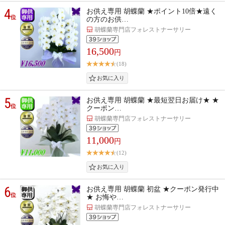
4
お供え専用 胡蝶蘭 ★ポイント10倍★遠く
位
の方のお供…
胡蝶蘭専門店フォレストナーサリー
16,500
円
(18)
5
お供え専用 胡蝶蘭 ★最短翌日お届け★ ★
位
クーポン…
胡蝶蘭専門店フォレストナーサリー
11,000
円
(12)
6
お供え専用 胡蝶蘭 初盆 ★クーポン発行中
位
★ お悔や…
胡蝶蘭専門店フォレストナーサリー