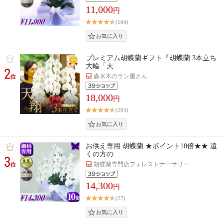
11,000
円
(184)
プレミアム胡蝶蘭ギフト『胡蝶蘭 3本立ち
大輪「天…
2
森水木のラン屋さん
位
18,000
円
(293)
お供え専用 胡蝶蘭 ★ポイント10倍★★ 遠
くの方の…
3
胡蝶蘭専門店フォレストナーサリー
位
14,300
円
(27)