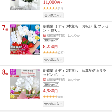
11,000
円～
(21)
7
胡蝶蘭 ミディ 3本立ち お祝い 花 プレゼ
位
ント 贈り…
胡蝶蘭専門店 はなやか
8,250
円
(257)
8
胡蝶蘭 ミディ 2本立ち 写真配信ありラ
位
ッピング、…
胡蝶蘭専門店 はなやか
4,980
円
(695)