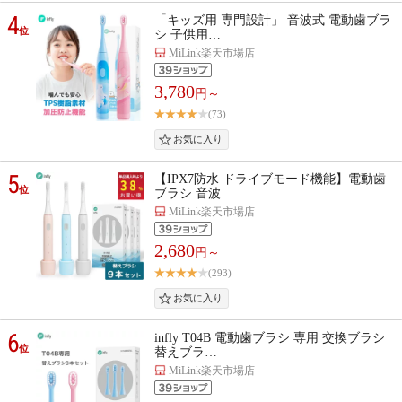
4
「キッズ用 専門設計」 音波式 電動歯ブラ
位
シ 子供用…
MiLink楽天市場店
3,780
円～
(73)
5
【IPX7防水 ドライブモード機能】電動歯
位
ブラシ 音波…
MiLink楽天市場店
2,680
円～
(293)
6
infly T04B 電動歯ブラシ 専用 交換ブラシ
位
替えブラ…
MiLink楽天市場店