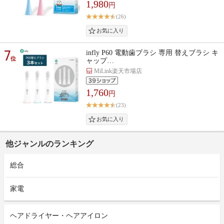
1,980
円
(26)
7
infly P60 電動歯ブラシ 専用 替えブラシ キ
位
ャップ…
MiLink楽天市場店
1,760
円
(23)
他ジャンルのランキング
総合
家電
ヘアドライヤー・ヘアアイロン