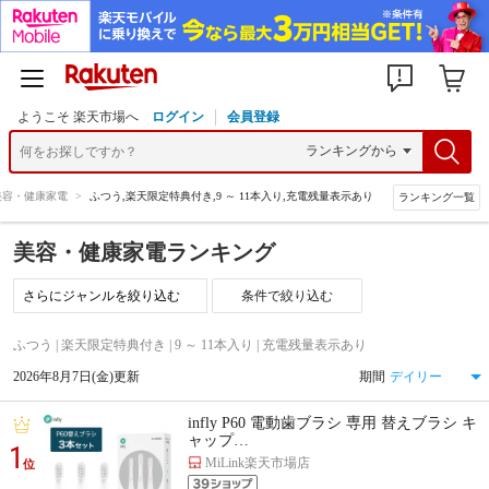
ようこそ 楽天市場へ
ログイン
会員登録
美容・健康家電
>
ふつう,楽天限定特典付き,9 ～ 11本入り,充電残量表示あり
ランキング一覧
美容・健康家電ランキング
条件で絞り込む
ふつう | 楽天限定特典付き | 9 ～ 11本入り | 充電残量表示あり
2026年8月7日(金)更新
期間
infly P60 電動歯ブラシ 専用 替えブラシ キ
ャップ…
1
MiLink楽天市場店
位