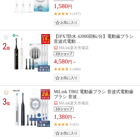
1,580
円
(167)
【IPX7防水 42000回転/分】電動歯ブラシ
音波式電動…
2
MiLink楽天市場店
位
4,580
円～
(468)
MiLink TB02 電動歯ブラシ 音波式電動歯
ブラシ 音波…
3
MiLink楽天市場店
位
1,380
円～
(65)