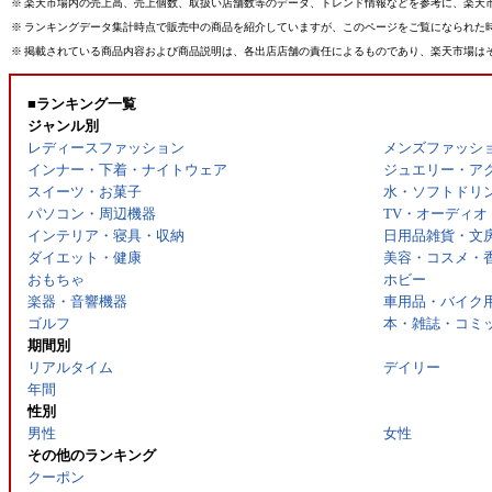
※
楽天市場内の売上高、売上個数、取扱い店舗数等のデータ、トレンド情報などを参考に、楽天
※
ランキングデータ集計時点で販売中の商品を紹介していますが、このページをご覧になられた
※
掲載されている商品内容および商品説明は、各出店店舗の責任によるものであり、楽天市場は
■ランキング一覧
ジャンル別
レディースファッション
メンズファッシ
インナー・下着・ナイトウェア
ジュエリー・ア
スイーツ・お菓子
水・ソフトドリ
パソコン・周辺機器
TV・オーディオ
インテリア・寝具・収納
日用品雑貨・文
ダイエット・健康
美容・コスメ・
おもちゃ
ホビー
楽器・音響機器
車用品・バイク
ゴルフ
本・雑誌・コミ
期間別
リアルタイム
デイリー
年間
性別
男性
女性
その他のランキング
クーポン