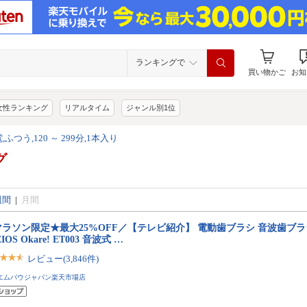
ランキングで
買い物かご
お知
女性ランキング
リアルタイム
ジャンル別1位
,ふつう,120 ～ 299分,1本入り
グ
週間
|
月間
マラソン限定★最大25%OFF／【テレビ紹介】 電動歯ブラシ 音波歯ブラ
IOS Okare! ET003 音波式 …
レビュー(3,846件)
エムパウジャパン楽天市場店