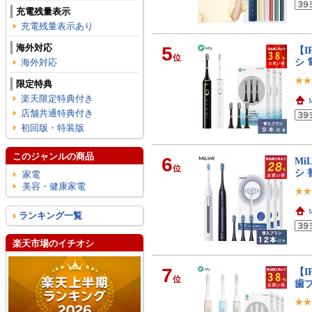
充電残量表示
充電残量表示あり
海外対応
5
【I
位
シ
海外対応
限定特典
楽天限定特典付き
店舗共通特典付き
初回版・特装版
このジャンルの商品
6
Mi
位
シ 
家電
美容・健康家電
ランキング一覧
楽天市場のイチオシ
7
【
位
歯