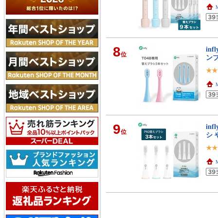
8
in
位
ン
9
in
位
シ 