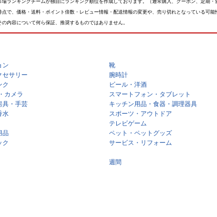
市場ランキングチームが独自にランキング順位を作成しております。（通常購入、クーポン、定期・
時点で、価格・送料・ポイント倍数・レビュー情報・配送情報の変更や、売り切れとなっている可能
その内容について何ら保証、推奨するものではありません。
ョン
靴
クセサリー
腕時計
ンク
ビール・洋酒
・カメラ
スマートフォン・タブレット
房具・手芸
キッチン用品・食器・調理器具
香水
スポーツ・アウトドア
テレビゲーム
用品
ペット・ペットグッズ
ック
サービス・リフォーム
週間