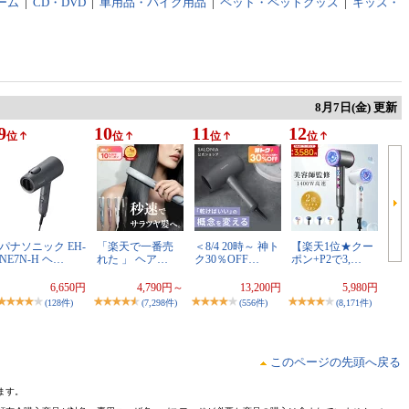
ーム
|
CD・DVD
|
車用品・バイク用品
|
ペット・ペットグッズ
|
キッズ・
8月7日(金) 更新
9
10
11
12
位
位
位
位
パナソニック EH-
「楽天で一番売
＜8/4 20時～ 神ト
【楽天1位★クー
NE7N-H ヘ…
れた 」 ヘア…
ク30％OFF…
ポン+P2で3,…
6,650円
4,790円～
13,200円
5,980円
(128件)
(7,298件)
(556件)
(8,171件)
このページの先頭へ戻る
ます。