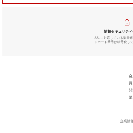
情報セキュリティ
SSLに対応している楽天
トカード番号は暗号化し
会
買
閲
購
企業情