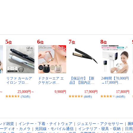
5
6
7
8
位
位
位
位
リファ カールア
ドクターエア エ
【保証付】【新
24時間【70,000円
イロン プロ…
クサガンポ…
品】【国内正…
→17,800円…
円～
25,000円～
9,900円
17,900円
17,800円
(765件)
(80件)
(443件)
ンド雑貨
|
インナー・下着・ナイトウェア
|
ジュエリー・アクセサリー
|
腕
オーディオ・カメラ
|
光回線・モバイル通信
|
インテリア・寝具・収納
|
日用