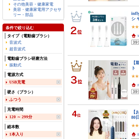
その他美容・健康家電
美容・健康家電用アクセサ
in
リー・部品
シ 
条件で絞り込む
タイプ（電動歯ブラシ）
音波式
超音波式
電動歯ブラシ研磨方法
【
振動式
ト
電源方式
USB充電
硬さ（ブラシ）
ふつう
充電時間
4
【お
位
120 ～ 299分
80
総本数
1本入り