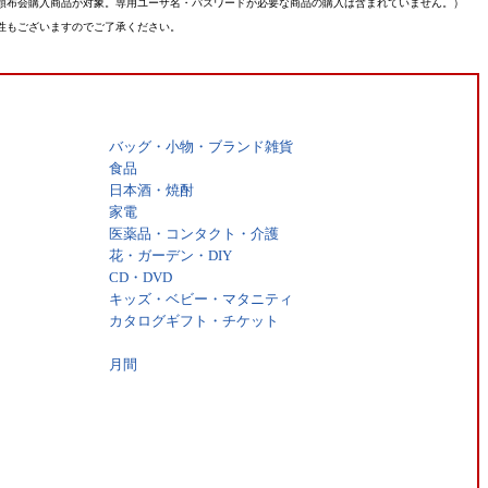
頒布会購入商品が対象。専用ユーザ名・パスワードが必要な商品の購入は含まれていません。）
性もございますのでご了承ください。
バッグ・小物・ブランド雑貨
食品
日本酒・焼酎
家電
医薬品・コンタクト・介護
花・ガーデン・DIY
CD・DVD
キッズ・ベビー・マタニティ
カタログギフト・チケット
月間