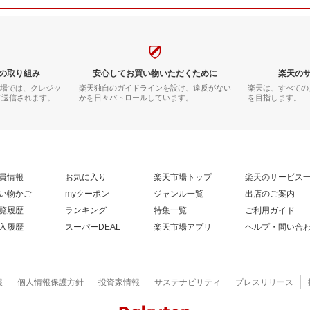
の取り組み
安心してお買い物いただくために
楽天の
市場では、クレジッ
楽天独自のガイドラインを設け、違反がない
楽天は、すべての
て送信されます。
かを日々パトロールしています。
を目指します。
員情報
お気に入り
楽天市場トップ
楽天のサービス
い物かご
myクーポン
ジャンル一覧
出店のご案内
覧履歴
ランキング
特集一覧
ご利用ガイド
入履歴
スーパーDEAL
楽天市場アプリ
ヘルプ・問い合
報
個人情報保護方針
投資家情報
サステナビリティ
プレスリリース