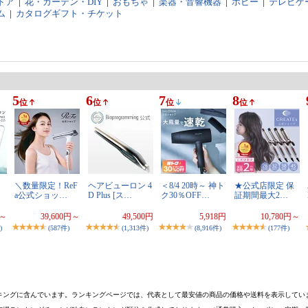
ドア
|
花・ガーデン・DIY
|
おもちゃ
|
楽器・音響機器
|
ホビー
|
テレビゲ
ム
|
カタログギフト・チケット
5
6
7
8
位
位
位
位
＼数量限定！ReF
ヘアビューロン 4
＜8/4 20時～ 神ト
★公式店限定 保
a公式ショッ…
D Plus [ス…
ク30％OFF…
証期間最大2…
円～
39,600円～
49,500円
5,918円
10,780円～
)
(587件)
(1,313件)
(8,916件)
(177件)
キングに含んでいます。ランキングページでは、代表として最安値の商品の価格や送料を表示してい