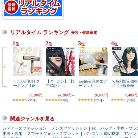
リアルタイム ランキング
- 美容・健康家電 -
1
2
3
4
位
位
位
位
＼7,800円OFFク
【クーポン】 【1
medifeel 立体エア
＼特別限定価格
ーポン／【正…
年保証】 …
ーマット …
／【正規販売…
35,200円
24,200円～
26,800円
6,480
(35件)
(3件)
(572件)
(35件)
関連ジャンルを見る
レディースファッション
|
メンズファッション
|
靴
|
バッグ・小物・ブラ
本酒・焼酎
|
スマートフォン・タブレット
|
パソコン・周辺機器
|
TV・