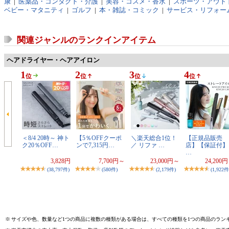
康
|
医薬品・コンタクト・介護
|
美容・コスメ・香水
|
スポーツ・アウト
ベビー・マタニティ
|
ゴルフ
|
本・雑誌・コミック
|
サービス・リフォー
関連ジャンルのランクインアイテム
ヘアドライヤー・ヘアアイロン
1
2
3
4
位
位
位
位
＜8/4 20時～ 神ト
【5％OFFクーポ
＼楽天総合1位！
【正規品販売
ク20％OFF…
ンで7,315円…
／ リファ …
店】【保証付】
…
3,828円
7,700円～
23,000円～
24,200
(38,797件)
(580件)
(2,179件)
(1,922件
※
サイズや色、数量など1つの商品に複数の種類がある場合は、すべての種類を1つの商品のラン