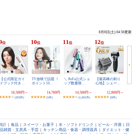
8月8日(土) 04:56更新
9
10
11
12
位
位
位
位
【公式限定ガイ
TV放映で話題 ！
＼ ReFa公式ショ
【最高峰の剃り
ドブック付き…
ポイント10…
ップ数量限…
心地】シェー…
16,500円～
14,760円
14,500円～
12,800円～
(303件)
(5件)
(1,001件)
(9件)
時計
|
食品
|
スイーツ・お菓子
|
水・ソフトドリンク
|
ビール・洋酒
|
日
品雑貨・文房具・手芸
|
キッチン用品・食器・調理器具
|
ダイエット・健