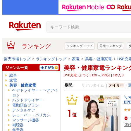
ランキング
ランキングトップ
男性ランキング
楽天市場トップ
>
ランキングトップ
>
家電
>
美容・健康家電
>
USB充電
美容・健康家電ランキン
ジャンル一覧
総合
USB充電 | ふつう | 120 ～ 299分 | 1本入り
家電
美容・健康家電
期間:
リアルタイム
|
デイリー
|
ヘアドライヤー・ヘアアイ
ロン
＼
ハンドドライヤー
EPE
電動頭皮ブラシ
デンタルケア
シェーバー・バリカン
マッサージ機器
補聴器
集音器