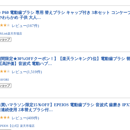
fly P60 電動歯ブラシ 専用 替えブラシ キャップ付き 3本セット コンケ
やわらかめ 子供 大人…
レビュー(167件)
MiLink楽天市場店
期間限定★30%OFFクーポン！】【楽天ランキング1位】電動歯ブラシ 
 【高評価】音波式 電動ハブ…
レビュー(1,519件)
FAVORI
買いマラソン限定15％OFF】EPEIOS 電動歯ブラシ 音波式 歯磨き IPX
日連続使用 2本替えブラシ付…
レビュー(409件)
EPEIOS【公式】楽天市場店