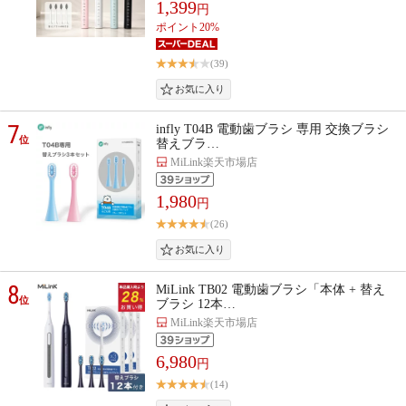
1,399
円
ポイント20%
(39)
7
infly T04B 電動歯ブラシ 専用 交換ブラシ
位
替えブラ…
MiLink楽天市場店
1,980
円
(26)
8
MiLink TB02 電動歯ブラシ「本体 + 替え
位
ブラシ 12本…
MiLink楽天市場店
6,980
円
(14)