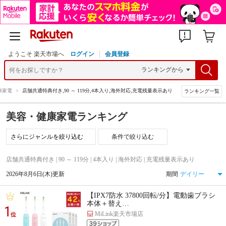
ようこそ 楽天市場へ
ログイン
会員登録
康家電
>
店舗共通特典付き,90 ～ 119分,4本入り,海外対応,充電残量表示あり
ランキング一覧
美容・健康家電ランキング
条件で絞り込む
店舗共通特典付き | 90 ～ 119分 | 4本入り | 海外対応 | 充電残量表示あり
2026年8月6日(木)更新
期間
【IPX7防水 37800回転/分】電動歯ブラシ
本体＋替え…
1
MiLink楽天市場店
位