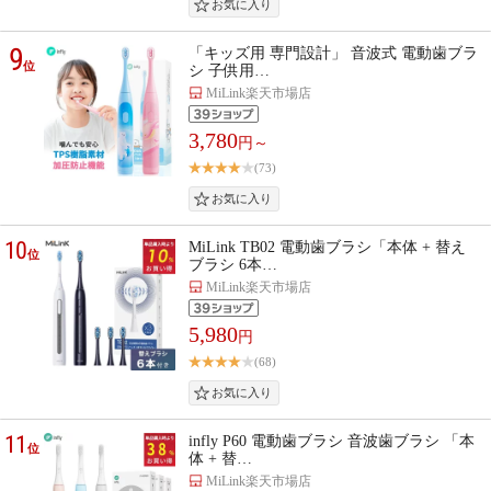
9
「キッズ用 専門設計」 音波式 電動歯ブラ
位
シ 子供用…
MiLink楽天市場店
3,780
円～
(73)
10
MiLink TB02 電動歯ブラシ「本体 + 替え
位
ブラシ 6本…
MiLink楽天市場店
5,980
円
(68)
11
infly P60 電動歯ブラシ 音波歯ブラシ 「本
位
体 + 替…
MiLink楽天市場店