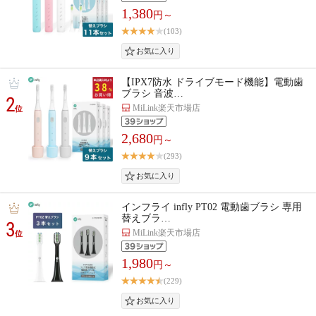
1,380
円～
(103)
【IPX7防水 ドライブモード機能】電動歯
ブラシ 音波…
2
MiLink楽天市場店
位
2,680
円～
(293)
インフライ infly PT02 電動歯ブラシ 専用
替えブラ…
3
MiLink楽天市場店
位
1,980
円～
(229)