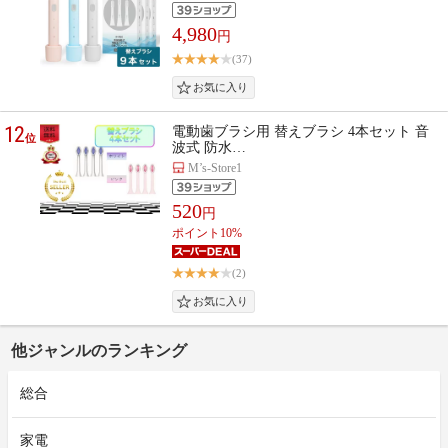
4,980
円
(37)
12
電動歯ブラシ用 替えブラシ 4本セット 音
位
波式 防水…
M’s-Store1
520
円
ポイント10%
(2)
他ジャンルのランキング
総合
家電