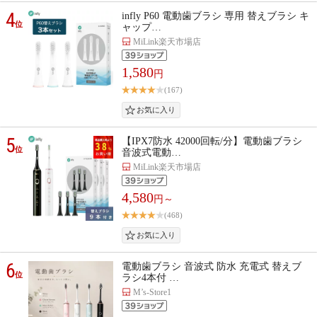
4
infly P60 電動歯ブラシ 専用 替えブラシ キ
位
ャップ…
MiLink楽天市場店
1,580
円
(167)
5
【IPX7防水 42000回転/分】電動歯ブラシ
位
音波式電動…
MiLink楽天市場店
4,580
円～
(468)
6
電動歯ブラシ 音波式 防水 充電式 替えブ
位
ラシ4本付 …
M’s-Store1