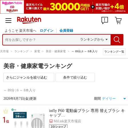
ようこそ 楽天市場へ
ログイン
会員登録
天市場
>
ランキング
>
家電
>
美容・健康家電
>
～ 89分,6 ～ 8本入り
ランキング一覧
美容・健康家電ランキング
条件で絞り込む
～ 89分 | 6 ～ 8本入り
2026年8月7日(金)更新
期間
infly P60 電動歯ブラシ 専用 替えブラシ キ
ャップ…
1
MiLink楽天市場店
位