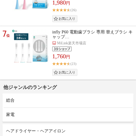
1,980
円
(26)
7
infly P60 電動歯ブラシ 専用 替えブラシ キ
位
ャップ…
MiLink楽天市場店
1,760
円
(23)
他ジャンルのランキング
総合
家電
ヘアドライヤー・ヘアアイロン