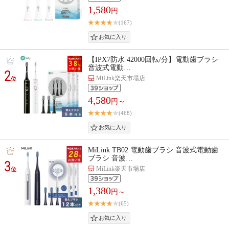
1,580
円
(167)
【IPX7防水 42000回転/分】電動歯ブラシ
音波式電動…
2
MiLink楽天市場店
位
4,580
円～
(468)
MiLink TB02 電動歯ブラシ 音波式電動歯
ブラシ 音波…
3
MiLink楽天市場店
位
1,380
円～
(65)