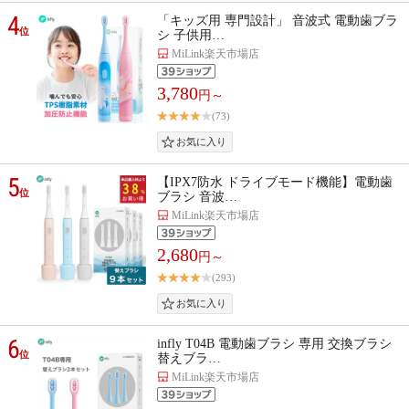
4
「キッズ用 専門設計」 音波式 電動歯ブラ
位
シ 子供用…
MiLink楽天市場店
3,780
円～
(73)
5
【IPX7防水 ドライブモード機能】電動歯
位
ブラシ 音波…
MiLink楽天市場店
2,680
円～
(293)
6
infly T04B 電動歯ブラシ 専用 交換ブラシ
位
替えブラ…
MiLink楽天市場店