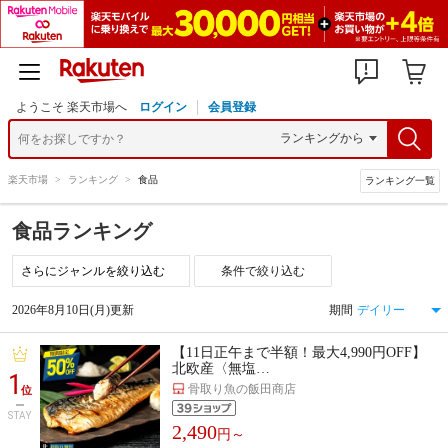
ようこそ 楽天市場へ
ログイン
会員登録
楽天市場
>
ランキング
>
食品
ランキング一覧
食品ランキング
条件で絞り込む
2026年8月10日(月)更新
期間
【11日正午まで半額！最大4,990円OFF】
北欧産〈無塩…
1
骨取り魚の飯田商店
位
STAY
2,490
円～