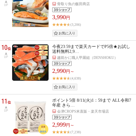
骨取り魚の飯田商店
UP
3,990
円
(3,206)
10
今夜23:59まで楽天カードでP5倍★お試し
位
送料無料2,9…
UP
越前かに職人甲羅組（DENSHOKU）
2,990
円～
(4,638)
11
ポイント5倍 8/11(火)1：59まで ALL令和7
位
年産 きら…
UP
会津CROPS米直販・楽天市場店
2,999
円～
(7,238)