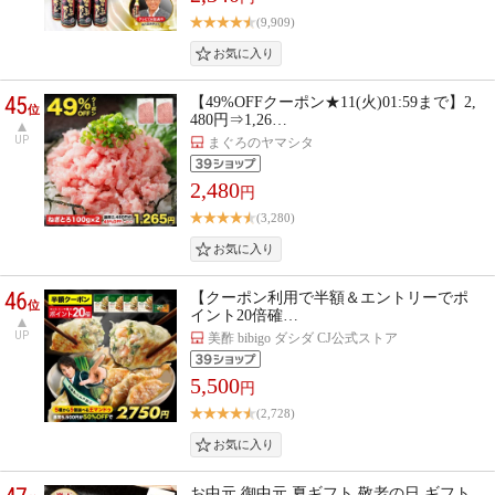
(9,909)
45
【49%OFFクーポン★11(火)01:59まで】2,
位
480円⇒1,26…
UP
まぐろのヤマシタ
2,480
円
(3,280)
46
【クーポン利用で半額＆エントリーでポ
位
イント20倍確…
UP
美酢 bibigo ダシダ CJ公式ストア
5,500
円
(2,728)
お中元 御中元 夏ギフト 敬老の日 ギフト