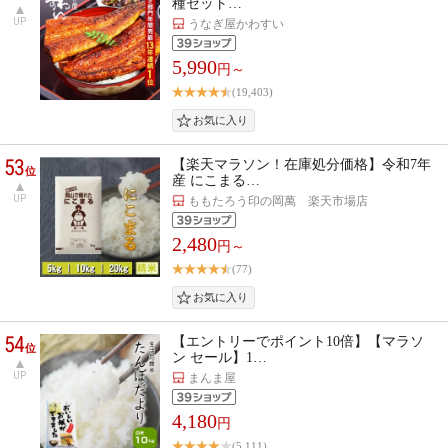
種セット…
UP
うなぎ屋かわすい
5,990
円～
(19,403)
53
【楽天マラソン！在庫処分価格】令和7年
位
産 にこまる…
UP
ももたろう印の岡萬 楽天市場店
2,480
円～
(77)
54
【エントリーでポイント10倍】【マラソ
位
ン セール】1…
UP
まんま屋
4,180
円
(5,111)