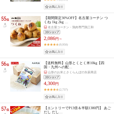
55
【期間限定30%OFF】名古屋コーチン つ
位
くね 1kg 2kg …
UP
名古屋コーチン・鶏肉専門鶏三和
2,086
円～
(9,950)
56
【送料無料】山形とくとく米10kg【四
位
国・九州への配…
UP
山形のお米とさくらんぼの矢萩商店
4,300
円
(2,737)
57
【エントリーでP13倍＆半額1380円】 あご
位
だし だし…