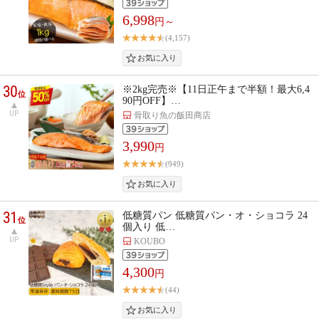
6,998
円～
(4,157)
30
※2kg完売※【11日正午まで半額！最大6,4
位
90円OFF】…
UP
骨取り魚の飯田商店
3,990
円
(949)
31
低糖質パン 低糖質パン・オ・ショコラ 24
位
個入り 低…
UP
KOUBO
4,300
円
(44)