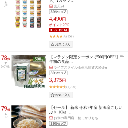
入)【カップ…
UP
楽天24
4,490
円
ポイント20%
(159)
78
【マラソン限定クーポンで500円OFF!】千
位
年前の食品…
DOWN
ライフスタイル＆生活雑貨のMoFu
3,375
円
(1,799)
79
【セール】 新米 令和7年産 新潟産こしい
位
ぶき 10kg …
UP
お米の専門店 穂っかりもち