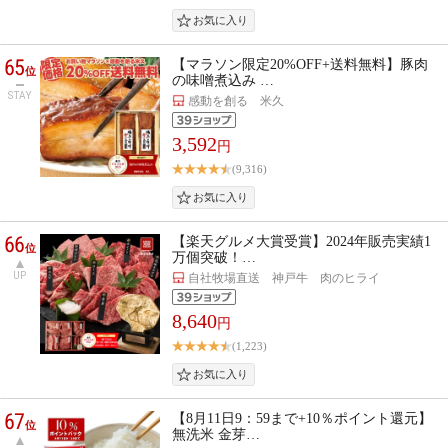
65
【マラソン限定20%OFF+送料無料】豚肉
位
の味噌煮込み …
STAY
感動を創る 米久
3,592
円
(9,316)
66
【楽天グルメ大賞受賞】2024年販売実績1
位
万個突破！…
UP
自社牧場直送 神戸牛 肉のヒライ
8,640
円
(1,223)
67
【8月11日9：59まで+10％ポイント還元】
位
無洗米 金芽…