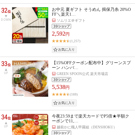
32
お中元 夏ギフト そうめん 揖保乃糸 20%O
位
FF＼楽天1…
DOWN
ソムリエ＠ギフト
2,592
円
(1,257)
33
【15%OFFクーポン配布中】グリーンスプ
位
ーン ハンバ…
UP
GREEN SPOON公式 楽天市場店
5,538
円
(169)
34
今夜23:59まで楽天カードでP5倍★半額ク
位
ーポンで11,…
UP
越前かに職人甲羅組（DENSHOKU）