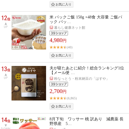
12
米 パックご飯 150g ×48食 大容量 ご飯パ
位
ック パッ…
UP
暮らし健康ネット館
4,980
円
(40)
13
夫が寝たあとに紹介！総合ランキング1位
位
【メール便 …
UP
粉なっとう・粉末納豆の「はすや」
2,700
円
(6,865)
14
8月下旬 ワッサー 桃 訳あり 減農薬 長
位
野県産 5…
DOWN