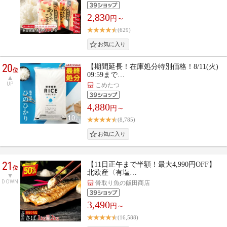
2,830
円～
(629)
20
【期間延長！在庫処分特別価格！8/11(火)
位
09:59まで…
UP
こめたつ
4,880
円～
(8,785)
21
【11日正午まで半額！最大4,990円OFF】
位
北欧産〈有塩…
DOWN
骨取り魚の飯田商店
3,490
円～
(16,588)