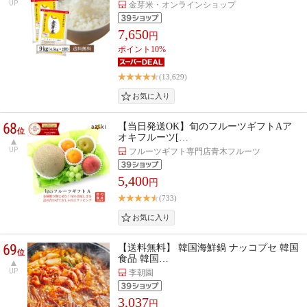
UP
金芽米・オンラインショップ
7,650
円
ポイント10%
(13,629)
68
【当日発送OK】旬のフルーツギフトAア
位
オキフルーツ[…
UP
フルーツギフト専門店青木フルーツ
5,400
円
(733)
69
【送料無料】 韓国海鮮鍋 ナッコプセ 韓国
位
食品 韓国…
UP
李朝園
3,037
円