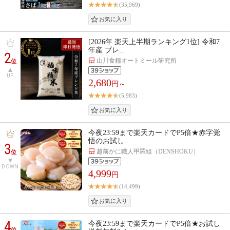
(35,969)
[2026年 楽天上半期ランキング1位] 令和7
年産 ブレ…
2
山川食糧オートミール研究所
位
UP
2,680
円～
(5,983)
今夜23:59まで楽天カードでP5倍★赤字覚
悟のお試し…
3
越前かに職人甲羅組（DENSHOKU）
位
DOWN
4,999
円
(14,499)
4
今夜23:59まで楽天カードでP5倍★お試し
位