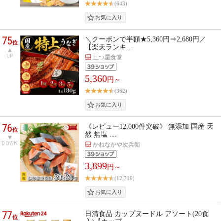
(643)
75
＼クーポンで半額★5,360円⇒2,680円／
位
【楽天ランキ…
UP
三つ星食堂
5,360
円～
(362)
76
《レビュー12,000件突破》 無添加 国産 天
位
然 無塩 …
DOWN
かねなかや次兵衛
3,899
円～
(12,719)
77
日清食品 カップヌードル アソート(20食
位