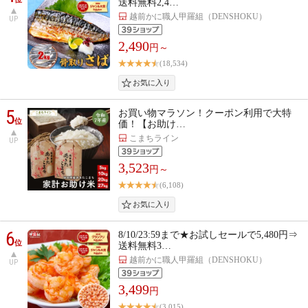
送料無料2,4…
越前かに職人甲羅組（DENSHOKU）
UP
2,490
円～
(18,534)
5
お買い物マラソン！クーポン利用で大特
位
価！【お助け…
こまちライン
UP
3,523
円～
(6,108)
6
8/10/23:59まで★お試しセールで5,480円⇒
位
送料無料3…
越前かに職人甲羅組（DENSHOKU）
UP
3,499
円
(3,015)