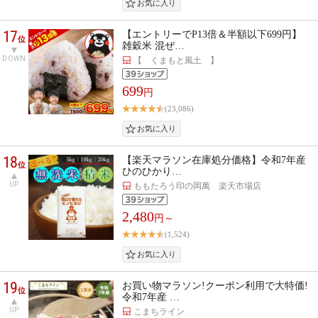
17
【エントリーでP13倍＆半額以下699円】
位
雑穀米 混ぜ…
DOWN
【 くまもと風土 】
699
円
(23,086)
18
【楽天マラソン在庫処分価格】令和7年産
位
ひのひかり…
UP
ももたろう印の岡萬 楽天市場店
2,480
円～
(1,524)
19
お買い物マラソン!クーポン利用で大特価!
位
令和7年産 …
UP
こまちライン