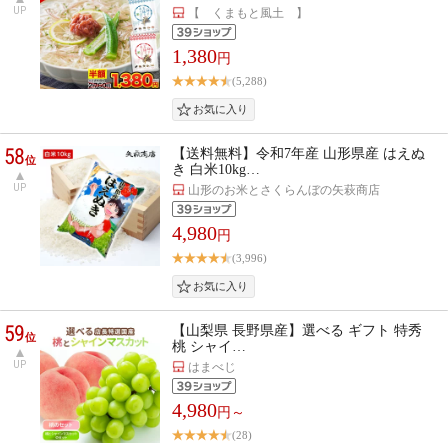
UP
【 くまもと風土 】
1,380
円
(5,288)
58
【送料無料】令和7年産 山形県産 はえぬ
位
き 白米10kg…
UP
山形のお米とさくらんぼの矢萩商店
4,980
円
(3,996)
59
【山梨県 長野県産】選べる ギフト 特秀
位
桃 シャイ…
UP
はまべじ
4,980
円～
(28)