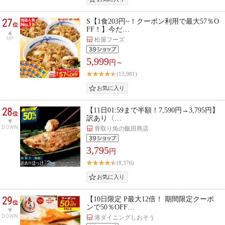
27
S【1食203円~！クーポン利用で最大57％O
位
FF！】今だ…
UP
松屋フーズ
5,999
円～
(13,981)
28
【11日01:59まで半額！7,590円→3,795円】
位
訳あり〈…
DOWN
骨取り魚の飯田商店
3,795
円
(8,376)
29
【10日限定 P最大12倍！ 期間限定クーポ
位
ンで50％OFF…
DOWN
港ダイニングしおそう