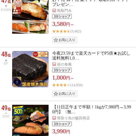
47
位
プレゼン…
DOWN
鳥取門永
3,580
円～
(3,462)
48
今夜23:59まで楽天カードでP5倍★お試し
位
送料無料1,0…
UP
祖の食庵
1,000
円～
(14,950)
49
【11日正午まで半額！1kgが7,980円→3,99
位
0円】〈無…
STAY
骨取り魚の飯田商店
3,990
円