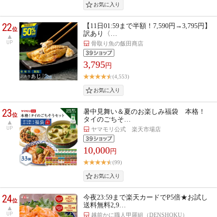
22
【11日01:59まで半額！7,590円→3,795円】
位
訳あり〈…
UP
骨取り魚の飯田商店
3,795
円
(4,553)
23
暑中見舞い＆夏のお楽しみ福袋 本格！
位
タイのごちそ…
UP
ヤマモリ公式 楽天市場店
10,000
円
(99)
24
今夜23:59まで楽天カードでP5倍★お試し
位
送料無料2,9…
UP
越前かに職人甲羅組（DENSHOKU）