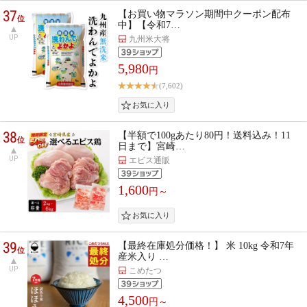
37
【お買い物マラソン期間中クーポン配布
位
中】【令和7…
UP
九州米大将
5,980
円
(7,602)
38
【半額で100gあたり80円！送料込み！11
位
日まで】宮崎…
UP
エビス通販
1,600
円～
39
【最終在庫処分価格！】 米 10kg 令和7年
位
産米入り …
UP
こめたつ
4,500
円～