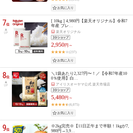
7
[ 10kg ] 4,980円【楽天オリジナル】令和7
位
年産 ブレ…
楽天オリジナル
UP
2,950
円～
(237)
8
＼1袋あたり2,327円〜！／【令和7年産10
位
0％使用】白…
アイリスオーヤマ公式 楽天市場店
UP
5,480
円～
(6,075)
9
※2kg完売※【11日正午まで半額！1kgが7,
位
980円→3,9…