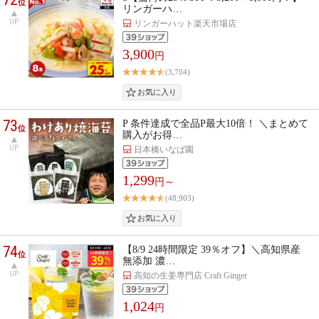
位
リンガーハ…
UP
リンガーハット楽天市場店
3,900
円
(3,704)
73
P 条件達成で全品P最大10倍！ ＼まとめて
位
購入がお得…
UP
日本橋いなば園
1,299
円～
(48,903)
74
【8/9 24時間限定 39％オフ】＼高知県産
位
無添加 濃…
UP
高知の生姜専門店 Craft Ginger
1,024
円