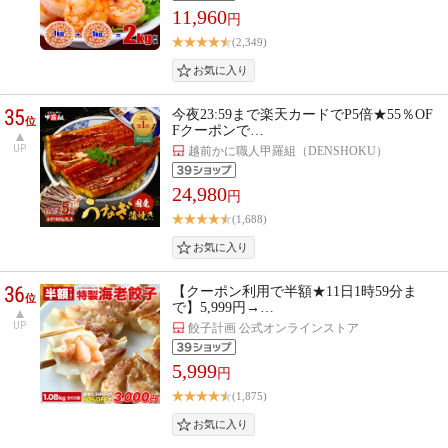
11,960
円
(2,349)
35
今夜23:59まで楽天カードでP5倍★55％OF
位
Fクーポンで…
UP
越前かに職人甲羅組（DENSHOKU）
24,980
円
(1,688)
36
【クーポン利用で半額★11日1時59分ま
位
で】5,999円→…
UP
餃子計画 公式オンラインストア
5,999
円
(1,875)