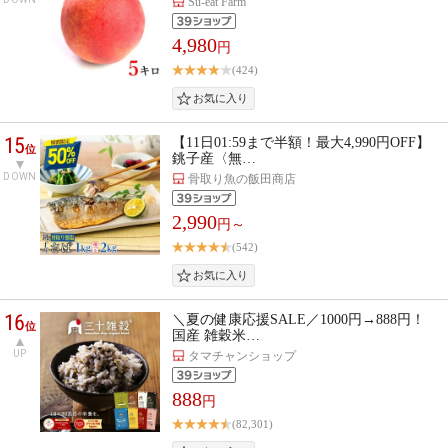
Su-eat Farm
4,980
円
(424)
15
【11日01:59まで半額！最大4,990円OFF】
位
銚子産〈無…
DOWN
骨取り魚の飯田商店
2,990
円～
(542)
16
＼夏の健康応援SALE／1000円→888円！
位
国産 雑穀米…
UP
タマチャンショップ
888
円
(82,301)