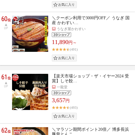
60
＼クーポン利用で3000円OFF／ うなぎ 国
位
産 かわすい…
UP
うなぎ屋かわすい
11,890
円～
(491)
61
【楽天市場ショップ・ザ・イヤー2024 受
位
賞】しそ餃…
UP
一龍堂
3,657
円
(493)
62
＼マラソン期間ポイント20倍／ 博多長浜
位
豚骨とんこ…