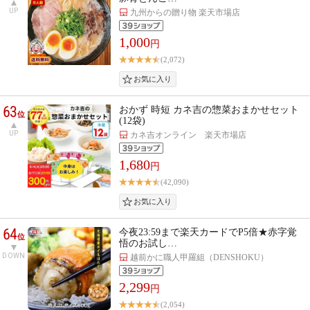
UP
九州からの贈り物 楽天市場店
1,000
円
(2,072)
63
おかず 時短 カネ吉の惣菜おまかせセット
位
(12袋)
UP
カネ吉オンライン 楽天市場店
1,680
円
(42,090)
64
今夜23:59まで楽天カードでP5倍★赤字覚
位
悟のお試し…
DOWN
越前かに職人甲羅組（DENSHOKU）
2,299
円
(2,054)