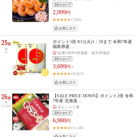
2,999
円
(7,639)
25
ポイント5倍 8/11(火)1：59まで 令和7年産
位
福島県産…
UP
会津CROPS米直販・楽天市場店
3,699
円～
(38,825)
26
【SALE PRICE DOWN】ポイント2倍 令和
位
7年産 北海道…
DOWN
ぎんしゃり屋
6,980
円
(11,148)