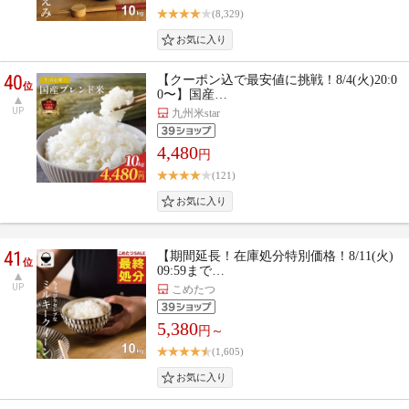
(8,329)
40
【クーポン込で最安値に挑戦！8/4(火)20:0
位
0〜】国産…
UP
九州米star
4,480
円
(121)
41
【期間延長！在庫処分特別価格！8/11(火)
位
09:59まで…
UP
こめたつ
5,380
円～
(1,605)