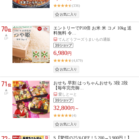
(336)
70
エントリーでP10倍 お米 米 コメ 10kg 送
位
料無料 令…
UP
てんどうフーズうまいもの通販
6,980
円
(4,679)
71
おせち 早割 はっちゃんおせち 3段 2段
位
【毎年完売御…
UP
愛しとーと
32,800
円～
(4)
72
S【驚愕の25％OFF！5,200→3,900円！】