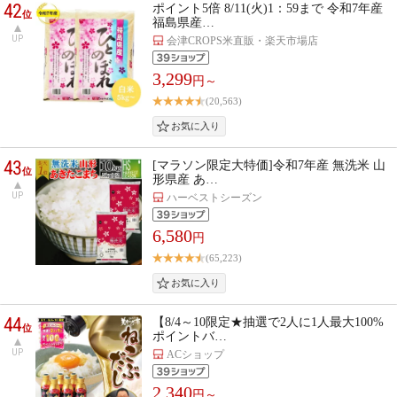
42
ポイント5倍 8/11(火)1：59まで 令和7年産
位
福島県産…
UP
会津CROPS米直販・楽天市場店
3,299
円～
(20,563)
43
[マラソン限定大特価]令和7年産 無洗米 山
位
形県産 あ…
UP
ハーベストシーズン
6,580
円
(65,223)
44
【8/4～10限定★抽選で2人に1人最大100%
位
ポイントバ…
UP
ACショップ
2,340
円～