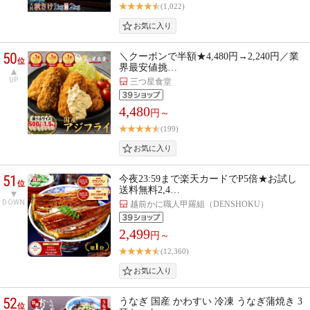
(1,022)
50
＼クーポンで半額★4,480円→2,240円／業
位
界最安値挑…
UP
三つ星食堂
4,480
円～
(199)
51
今夜23:59まで楽天カードでP5倍★お試し
位
送料無料2,4…
DOWN
越前かに職人甲羅組（DENSHOKU）
2,499
円～
(12,360)
52
うなぎ 国産 かわすい 冷凍 うなぎ蒲焼き 3
位