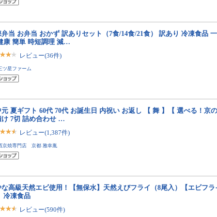
弁当 お弁当 おかず 訳ありセット（7食/14食/21食） 訳あり 冷凍食品 
健康 簡単 時短調理 減…
レビュー(36件)
三ツ星ファーム
元 夏ギフト 60代 70代 お誕生日 内祝い お返し 【 舞 】【 選べる！京の 
け 7切 詰め合わせ …
レビュー(1,387件)
西京焼専門店 京都 雅幸胤
少な高級天然エビ使用！【無保水】天然えびフライ（8尾入）【エビフラ
】 冷凍食品
レビュー(590件)