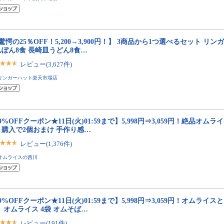
驚愕の25％OFF！5,200→3,900円！】 3商品から1つ選べるセット リ
ぽん8食 長崎皿うどん8食…
レビュー(3,627件)
リンガーハット楽天市場店
9%OFFクーポン★11日(火)01:59まで】5,998円⇒3,059円！絶品オムライス
ト購入で2個おまけ 手作り感…
レビュー(1,376件)
オムライスの西川
9%OFFクーポン★11日(火)01:59まで】5,998円⇒3,059円！オムライ
 オムライス 4袋 オムそば…
レビュー(191件)