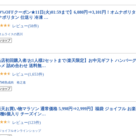
9%OFFクーポン★11日(火)01:59まで】6,080円⇒3,101円！オムナポリタ
ナポリタン 仕送り 冷凍 …
レビュー(58件)
オムライスの西川
当店初回購入者/お1人様2セットまで/楽天限定】お中元ギフト ハンバーグ
ルメ 詰め合わせ 送料無…
レビュー(1,653件)
門崎熟成肉 格之進
天お買い物マラソン 通常価格 5,998円⇒2,999円】福袋 ジョイフル お
6種6個入り チーズイン…
レビュー(123件)
ジョイフルオンラインショップ