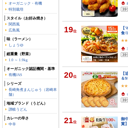
オーガニック・有機
特別栽培
スタイル（お好み焼き）
関西風
19
【マ
広島風
位
食/
味（ラーメン）
しょうゆ
総重量（野菜）
1.0 ～ 1.9kg
オーガニック認証機関・基準
20
【追
有機JAS
位
＆9
シリーズ
長崎角煮まんじゅう（岩崎本
舗）
地域ブランド（うどん）
讃岐うどん
カレーの辛さ
21
御中
位
賞】
中辛