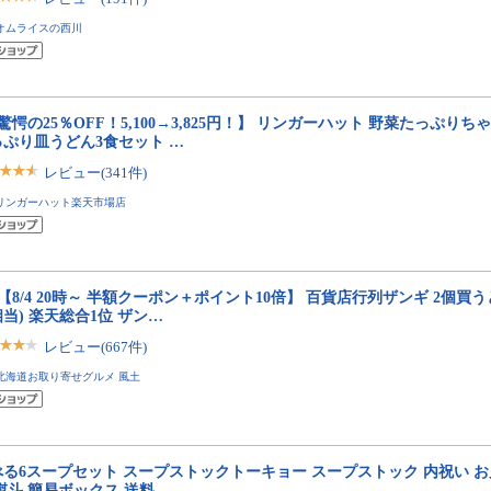
オムライスの西川
驚愕の25％OFF！5,100→3,825円！】 リンガーハット 野菜たっぷり
っぷり皿うどん3食セット …
レビュー(341件)
リンガーハット楽天市場店
P【8/4 20時～ 半額クーポン＋ポイント10倍】 百貨店行列ザンギ 2個買うと1
当) 楽天総合1位 ザン…
レビュー(667件)
北海道お取り寄せグルメ 風土
べる6スープセット スープストックトーキョー スープストック 内祝い お
熨斗 簡易ボックス 送料…