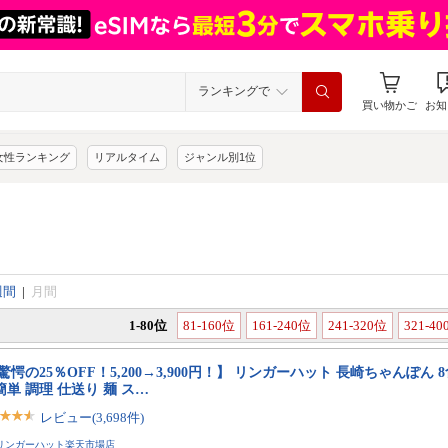
ランキングで
買い物かご
お知
女性ランキング
リアルタイム
ジャンル別1位
週間
|
月間
1-80位
81-160位
161-240位
241-320位
321-4
驚愕の25％OFF！5,200→3,900円！】 リンガーハット 長崎ちゃんぽん 
簡単 調理 仕送り 麺 ス…
レビュー(3,698件)
リンガーハット楽天市場店