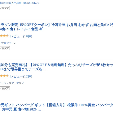
越前かに職人甲羅組（DENSHOKU）
ラソン限定 15%OFFクーポン】冷凍弁当 お弁当 おかず お肉と魚のバ
14食/21食）レトルト食品 ギ…
レビュー(19件)
三ツ星ファーム
加分も完売御礼】【70%OFF＆送料無料】たっぷりチーズピザ 8枚セット
/14まで限界量までチーズを…
レビュー(12件)
ピッツェリア マリノ
元ギフト ハンバーグ ギフト【桐箱入り】 松阪牛 100%黄金 ハンバ
 お中元 夏 食べ物 2026 …