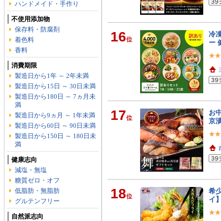
ハンドメイド・手作り
不使用添加物
保存料・防腐剤
16
冷凍
着色料
位
ー 
香料
消費期限
製造日から1年 ～ 2年未満
製造日から15日 ～ 30日未満
製造日から180日 ～ 7ヵ月未
満
17
お中
製造日から9ヵ月 ～ 1年未満
位
京漬
製造日から60日 ～ 90日未満
製造日から150日 ～ 180日未
満
健康志向
減塩・無塩
糖質ゼロ・オフ
18
低脂肪・無脂肪
希
位
イ
グルテンフリー
自然派志向