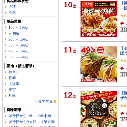
食品配送状態
10
【期
位
冷凍
＋餃
冷蔵
単品重量
100 ～ 199g
～ 99g
200 ～ 299g
300 ～ 399g
11
【4
400 ～ 499g
位
ば 
500 ～ 599g
産地（都道府県）
神奈川
長崎
北海道
東京
12
【
兵庫
位
ザ
一覧で見る
賞味期限
製造日から1年 ～ 2年未満
製造日から9ヵ月 ～ 1年未満