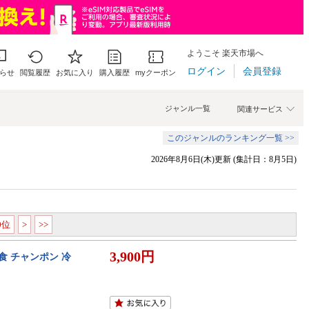
ようこそ 楽天市場へ
ログイン
会員登録
らせ
閲覧履歴
お気に入り
購入履歴
myクーポン
ジャンル一覧
関連サービス
このジャンルのランキング一覧 >>
2026年8月6日(木)更新 (集計日：8月5日)
00位
>
>>
3,900円
8食 チャンポン 冷