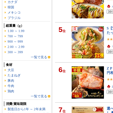
カナダ
韓国
メキシコ
ブラジル
総重量（g）
5
S【
1.00 ～ 1.99
位
た
700 ～ 799
900 ～ 999
2.00 ～ 2.99
300 ～ 399
一覧で見る
食材
6
Z 
大豆
位
円相
たまねぎ
豚肉
牛肉
鶏肉
一覧で見る
消費/賞味期限
7
選
製造日から1年 ～ 2年未満
位
し 