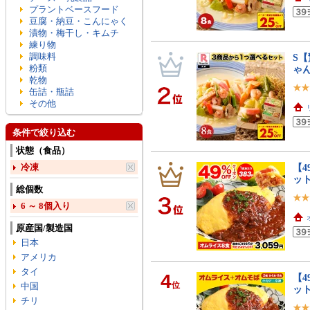
プラントベースフード
豆腐・納豆・こんにゃく
漬物・梅干し・キムチ
練り物
調味料
S【
粉類
ゃん
乾物
缶詰・瓶詰
その他
条件で絞り込む
状態（食品）
冷凍
【4
ッ
総個数
6 ～ 8個入り
原産国/製造国
日本
アメリカ
タイ
4
【4
位
中国
ット
チリ