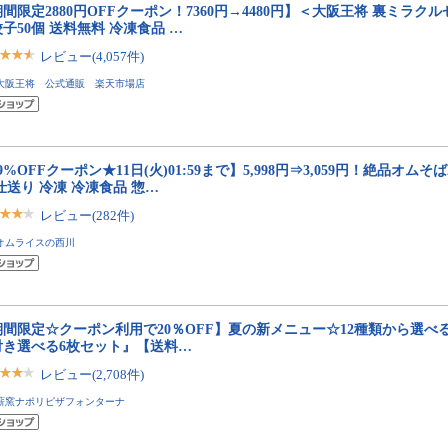
間限定2880円OFFクーポン！7360円→4480円】＜大阪王将 裏ミラク
子50個 送料無料 冷凍食品 …
レビュー(4,057件)
大阪王将 公式通販 楽天市場店
9%OFFクーポン★11日(火)01:59まで】5,998円⇒3,059円！絶品オムそば
仕送り 冷凍 冷凍食品 惣…
レビュー(282件)
オムライスの西川
期間限定☆クーポン利用で20％OFF】夏の新メニュー☆12種類から選べ
付き選べる6枚セット』【送料…
レビュー(2,708件)
薪窯ナポリピザフォンターナ