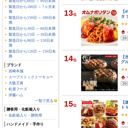
製造日から60日 ～ 90日未満
製造日から180日 ～ 7ヵ月未
13
【4
満
位
タ 
製造日から150日 ～ 180日未
満
製造日から30日 ～ 60日未満
製造日から15日 ～ 30日未満
製造日から90日 ～ 120日未
満
製造日から120日 ～ 150日未
満
14
【
位
グ
ブランド
岩崎本舗
スープストックトーキョー
大阪王将
松屋フーズ
伊藤ハム
一覧で見る
15
【楽
位
ト 
贈答用・化粧箱入り
化粧箱入り・贈答用
ハンドメイド・手作り