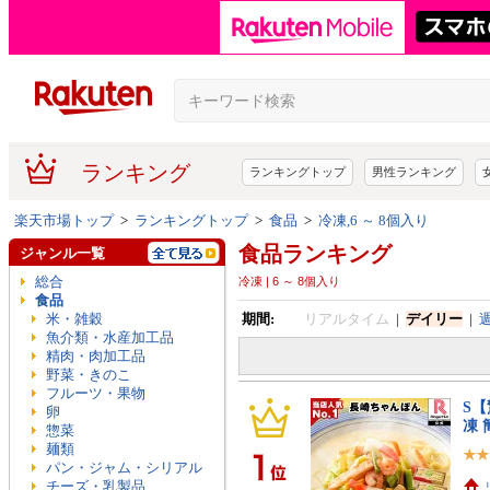
ランキング
ランキングトップ
男性ランキング
楽天市場トップ
>
ランキングトップ
>
食品
>
冷凍,6 ～ 8個入り
食品ランキング
ジャンル一覧
総合
冷凍 | 6 ～ 8個入り
食品
米・雑穀
期間:
リアルタイム
|
デイリー
|
魚介類・水産加工品
精肉・肉加工品
野菜・きのこ
フルーツ・果物
S【
卵
凍 
惣菜
麺類
パン・ジャム・シリアル
チーズ・乳製品