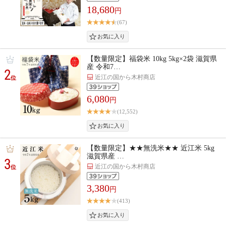
18,680
円
(67)
【数量限定】福袋米 10kg 5kg×2袋 滋賀県
産 令和7…
2
近江の国から木村商店
位
6,080
円
(12,552)
【数量限定】★★無洗米★★ 近江米 5kg
滋賀県産 …
3
近江の国から木村商店
位
3,380
円
(413)