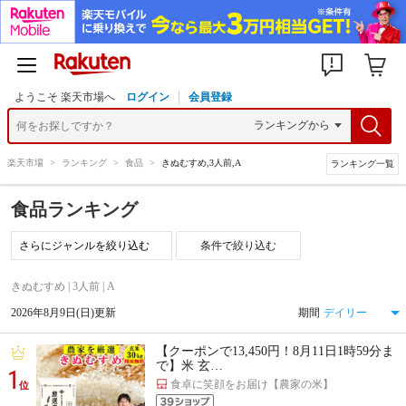
ようこそ 楽天市場へ
ログイン
会員登録
楽天市場
>
ランキング
>
食品
>
きぬむすめ,3人前,A
ランキング一覧
食品ランキング
条件で絞り込む
きぬむすめ | 3人前 | A
2026年8月9日(日)更新
期間
【クーポンで13,450円！8月11日1時59分ま
で】米 玄…
1
食卓に笑顔をお届け【農家の米】
位