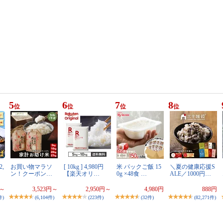
5
6
7
8
位
位
位
位
,
お買い物マラソ
[ 10kg ] 4,980円
米 パックご飯 15
＼夏の健康応援S
ン！クーポン…
【楽天オリ…
0g ×48食 …
ALE／1000円…
円～
3,523円～
2,950円～
4,980円
888円
件)
(6,104件)
(223件)
(32件)
(82,271件)