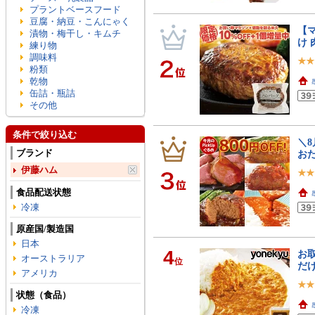
プラントベースフード
豆腐・納豆・こんにゃく
【マ
漬物・梅干し・キムチ
け 
練り物
調味料
粉類
乾物
缶詰・瓶詰
その他
条件で絞り込む
＼8
ブランド
お
伊藤ハム
食品配送状態
冷凍
原産国/製造国
日本
4
お取
オーストラリア
位
だけ
アメリカ
状態（食品）
冷凍