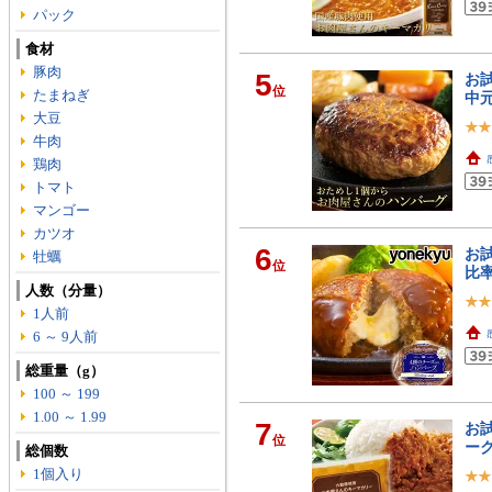
パック
食材
豚肉
5
お試
位
たまねぎ
中元
大豆
牛肉
鶏肉
トマト
マンゴー
カツオ
6
お試
牡蠣
位
比率
人数（分量）
1人前
6 ～ 9人前
総重量（g）
100 ～ 199
1.00 ～ 1.99
7
お試
位
ーク
総個数
1個入り