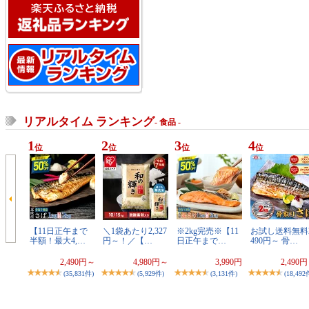
リアルタイム ランキング
- 食品 -
1
2
3
4
位
位
位
位
【11日正午まで
＼1袋あたり2,327
※2kg完売※【11
お試し送料無料2
半額！最大4,…
円～！／【…
日正午まで…
490円～ 骨…
2,490円～
4,980円～
3,990円
2,490
(35,831件)
(5,929件)
(3,131件)
(18,492