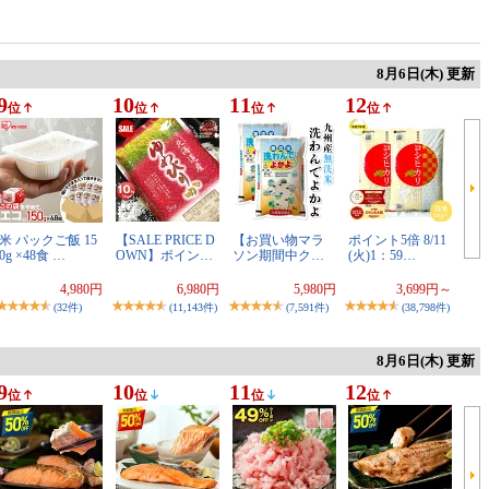
8月6日(木) 更新
9
10
11
12
位
位
位
位
米 パックご飯 15
【SALE PRICE D
【お買い物マラ
ポイント5倍 8/11
0g ×48食 …
OWN】ポイン…
ソン期間中ク…
(火)1：59…
4,980円
6,980円
5,980円
3,699円～
(32件)
(11,143件)
(7,591件)
(38,798件)
8月6日(木) 更新
9
10
11
12
位
位
位
位