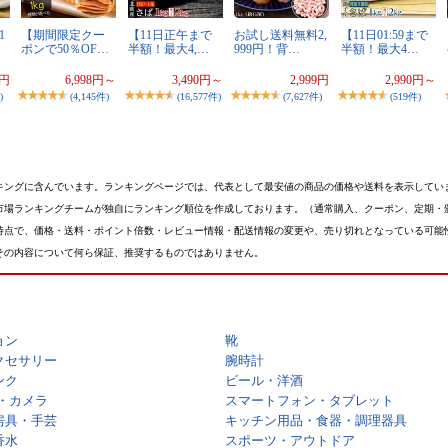
1
【期間限定クー
【11日正午まで
お試し送料無料2,
【11日01:59まで
ポンで50％OF…
半額！最大4,…
999円！背…
半額！最大4…
0円
6,998円～
3,490円～
2,999円
2,990円～
)
(4,145件)
(16,577件)
(7,627件)
(519件)
キングに含んでいます。ランキングページでは、代表として最安値の商品の価格や送料を表示してい
市場ランキングチームが独自にランキング順位を作成しております。（通常購入、クーポン、定期・
時点で、価格・送料・ポイント倍数・レビュー情報・配送情報の変更や、売り切れとなっている可能
その内容について何ら保証、推奨するものではありません。
ョン
靴
クセサリー
腕時計
ンク
ビール・洋酒
・カメラ
スマートフォン・タブレット
房具・手芸
キッチン用品・食器・調理器具
香水
スポーツ・アウトドア