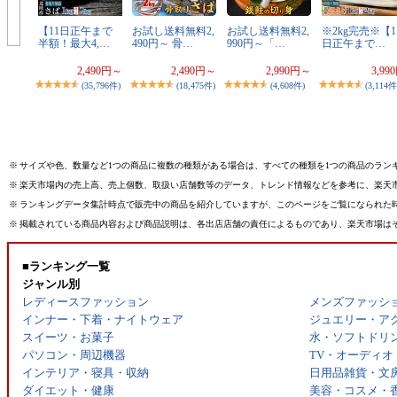
【11日正午まで
お試し送料無料2,
お試し送料無料2,
※2kg完売※【1
半額！最大4,…
490円～ 骨…
990円～「…
日正午まで…
2,490円～
2,490円～
2,990円～
3,99
(35,796件)
(18,475件)
(4,608件)
(3,114件
※
サイズや色、数量など1つの商品に複数の種類がある場合は、すべての種類を1つの商品のラン
※
楽天市場内の売上高、売上個数、取扱い店舗数等のデータ、トレンド情報などを参考に、楽天
※
ランキングデータ集計時点で販売中の商品を紹介していますが、このページをご覧になられた
※
掲載されている商品内容および商品説明は、各出店店舗の責任によるものであり、楽天市場は
■ランキング一覧
ジャンル別
レディースファッション
メンズファッシ
インナー・下着・ナイトウェア
ジュエリー・ア
スイーツ・お菓子
水・ソフトドリ
パソコン・周辺機器
TV・オーディオ
インテリア・寝具・収納
日用品雑貨・文
ダイエット・健康
美容・コスメ・