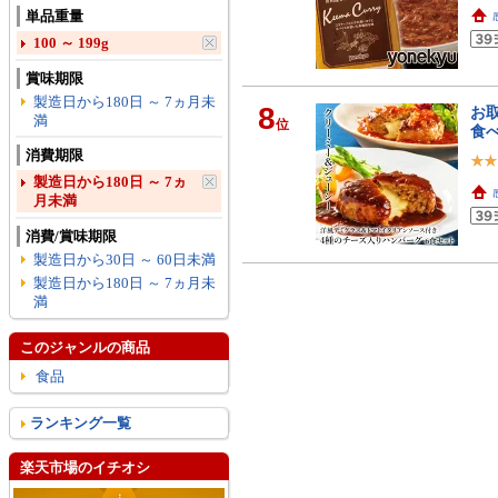
単品重量
100 ～ 199g
賞味期限
製造日から180日 ～ 7ヵ月未
8
お取
満
位
食べ
消費期限
製造日から180日 ～ 7ヵ
月未満
消費/賞味期限
製造日から30日 ～ 60日未満
製造日から180日 ～ 7ヵ月未
満
このジャンルの商品
食品
ランキング一覧
楽天市場のイチオシ