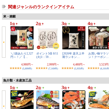
関連ジャンルのランクインアイテム
米・雑穀
1
2
3
4
位
位
位
位
＼1袋あたり2,327
ポイント5倍 8/11
[2026年 楽天上半
お買い物マラソ
円～！／【…
(火)1：59…
期ランキン…
ン！クーポン…
4,980円～
2,999円～
4,480円～
3,523
(5,899件)
(7,169件)
(5,935件)
(6,101件
魚介類・水産加工品
1
2
3
4
位
位
位
位