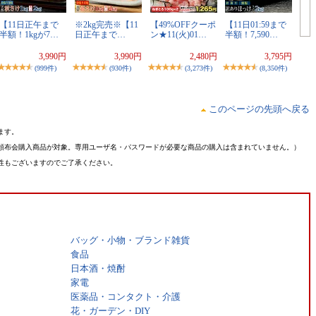
【11日正午まで
※2kg完売※【11
【49%OFFクーポ
【11日01:59まで
半額！1kgが7…
日正午まで…
ン★11(火)01…
半額！7,590…
3,990円
3,990円
2,480円
3,795円
(999件)
(930件)
(3,273件)
(8,350件)
このページの先頭へ戻る
ます。
頒布会購入商品が対象。専用ユーザ名・パスワードが必要な商品の購入は含まれていません。）
性もございますのでご了承ください。
バッグ・小物・ブランド雑貨
食品
日本酒・焼酎
家電
医薬品・コンタクト・介護
花・ガーデン・DIY