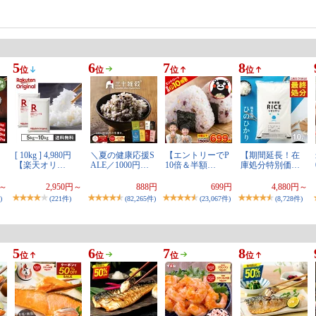
5
6
7
8
位
位
位
位
[ 10kg ] 4,980円
＼夏の健康応援S
【エントリーでP
【期間延長！在
【楽天オリ…
ALE／1000円…
10倍＆半額…
庫処分特別価…
円～
2,950円～
888円
699円
4,880円～
)
(221件)
(82,265件)
(23,067件)
(8,728件)
5
6
7
8
位
位
位
位