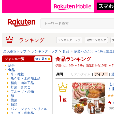
ランキング
ランキングトップ
男性ランキング
楽天市場トップ
>
ランキングトップ
>
食品
>
伊藤ハム,100 ～ 199g,製
食品ランキング
ジャンル一覧
総合
伊藤ハム | 100 ～ 199g | 製造日から180日 ～
食品
米・雑穀
期間:
リアルタイム
|
デイリー
|
魚介類・水産加工品
精肉・肉加工品
【
野菜・きのこ
ト
フルーツ・果物
卵
惣菜
麺類
パン・ジャム・シリアル
チーズ・乳製品