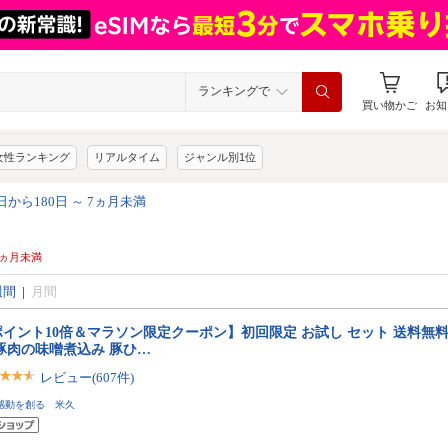
ランキングで
買い物かご
お知
女性ランキング
リアルタイム
ジャンル別1位
造日から180日 ～ 7ヵ月未満
 7ヵ月未満
週間
|
月間
ポイント10倍＆マラソン限定クーポン】初回限定 お試し セット 送料無料
 豚肉の味噌煮込み 豚ひ…
レビュー(607件)
感動を創る 米久