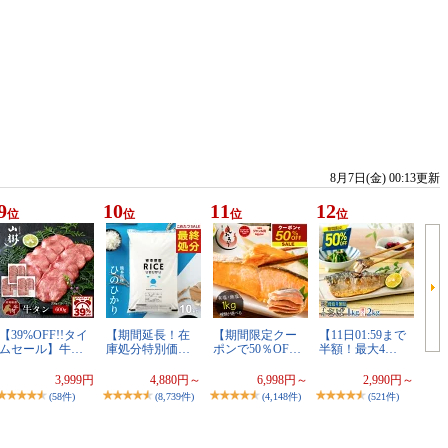
8月7日(金) 00:13更新
9
10
11
12
位
位
位
位
【39%OFF!!タイ
【期間延長！在
【期間限定クー
【11日01:59まで
ムセール】牛…
庫処分特別価…
ポンで50％OF…
半額！最大4…
3,999円
4,880円～
6,998円～
2,990円～
(58件)
(8,739件)
(4,148件)
(521件)