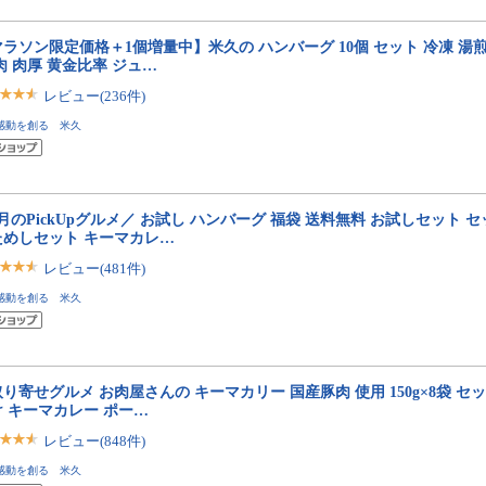
ラソン限定価格＋1個増量中】米久の ハンバーグ 10個 セット 冷凍 湯煎
肉 肉厚 黄金比率 ジュ…
レビュー(236件)
感動を創る 米久
月のPickUpグルメ／ お試し ハンバーグ 福袋 送料無料 お試しセット 
ためしセット キーマカレ…
レビュー(481件)
感動を創る 米久
り寄せグルメ お肉屋さんの キーマカリー 国産豚肉 使用 150g×8袋 セ
 キーマカレー ポー…
レビュー(848件)
感動を創る 米久