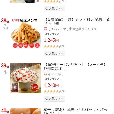
(160)
38
【先着100個 半額】メンマ 極太 業務用 食
位
品 ピリ辛…
DOWN
うまいメンマと中華惣菜ヴィルタス
1,245
円
(889)
39
【400円クーポン配布中】 【メール便】
位
紀州南高梅 …
UP
ギフト百花
1,240
円～
(689)
40
梅干し 訳あり 減塩つぶれ梅セット 塩分
位
3％ 3.2kg(4…