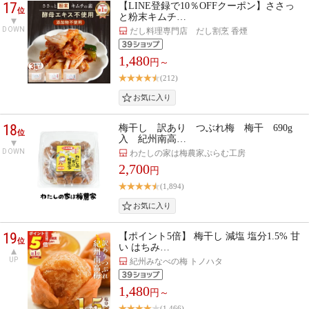
17
【LINE登録で10％OFFクーポン】ささっ
位
と粉末キムチ…
DOWN
だし料理専門店 だし割烹 香煙
1,480
円～
(212)
18
梅干し 訳あり つぶれ梅 梅干 690g
位
入 紀州南高…
DOWN
わたしの家は梅農家ぷらむ工房
2,700
円
(1,894)
19
【ポイント5倍】 梅干し 減塩 塩分1.5% 甘
位
い はちみ…
UP
紀州みなべの梅 トノハタ
1,480
円～
(1,466)