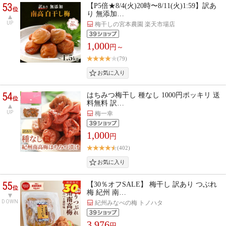
53
【P5倍★8/4(火)20時〜8/11(火)1:59】訳あ
位
り 無添加…
UP
梅干しの宮本農園 楽天市場店
1,000
円～
(79)
54
はちみつ梅干し 種なし 1000円ポッキリ 送
位
料無料 訳…
UP
梅一幸
1,000
円
(402)
55
【30％オフSALE】 梅干し 訳あり つぶれ
位
梅 紀州 南…
DOWN
紀州みなべの梅 トノハタ
3,976
円