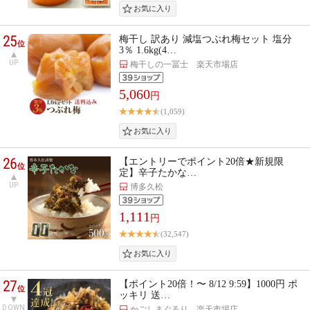
25
梅干し 訳あり 減塩つぶれ梅セット 塩分
位
3％ 1.6kg(4…
UP
梅干しの一冨士 楽天市場店
5,060
円
(1,059)
26
【エントリーでポイント20倍★新規限
位
定】辛子たかな…
UP
博多久松
1,111
円
(32,547)
27
【ポイント20倍！〜 8/12 9:59】1000円 ポ
位
ッキリ 送…
DOWN
かごしまぐるり 楽天市場店