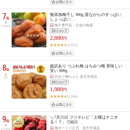
7
無添加梅干し 900g 昔ながらのすっぱい、
位
しょっぱい…
梅干専門店・古道の梅屋
DOWN
2,880
円
(1,872)
8
超訳あり つぶれ梅 はちみつ梅 美味しい
位
安い 800g …
訳あり梅ちゃん 楽天市場店
UP
1,980
円
(1,244)
9
＼7月25日 フジテレビ「土曜はナニす
位
る！？」で紹介…
梅ボーイズ公式 楽天市場店
DOWN