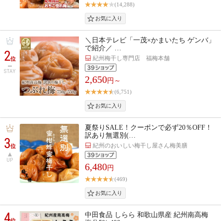
(14,288)
＼日本テレビ「一茂×かまいたち ゲンバ」
で紹介／ …
2
紀州梅干し専門店 福梅本舗
位
STAY
2,650
円～
(6,751)
夏祭りSALE！クーポンで必ず20％OFF！
訳あり無選別(…
3
紀州のおいしい梅干し屋さん梅美膳
位
UP
6,480
円
(469)
4
中田食品 しらら 和歌山県産 紀州南高梅
位