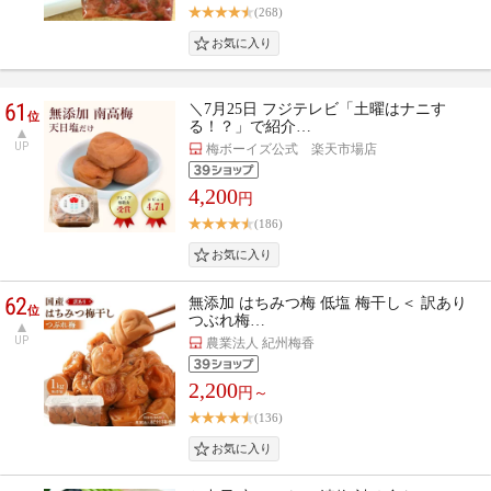
(268)
61
＼7月25日 フジテレビ「土曜はナニす
位
る！？」で紹介…
UP
梅ボーイズ公式 楽天市場店
4,200
円
(186)
62
無添加 はちみつ梅 低塩 梅干し＜ 訳あり
位
つぶれ梅…
UP
農業法人 紀州梅香
2,200
円～
(136)