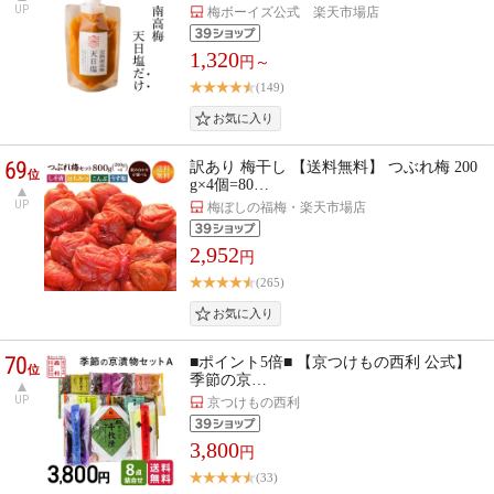
UP
梅ボーイズ公式 楽天市場店
1,320
円～
(149)
69
訳あり 梅干し 【送料無料】 つぶれ梅 200
位
g×4個=80…
UP
梅ぼしの福梅・楽天市場店
2,952
円
(265)
70
■ポイント5倍■ 【京つけもの西利 公式】
位
季節の京…
UP
京つけもの西利
3,800
円
(33)