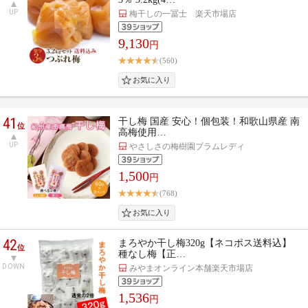
UP
梅干しの一冨士 楽天市場店
9,130
円
(560)
41
干し梅 国産 安心！個包装！和歌山県産 南
位
高梅使用…
UP
やさしさの梅樹園プラムレディ
1,500
円
(768)
42
まろやか干し梅320g【ネコポス送料込】
位
種なし梅【正…
DOWN
みやまオンライン本舗楽天市場店
1,536
円