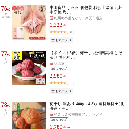
76
中田食品 しらら 個包装 和歌山県産 紀州
位
南高梅 塩…
DOWN
紀州梅の里なかた 楽天市場店
1,323
円
(340)
77
【ポイント5倍】梅干し 紀州南高梅 しそ
位
漬け 着色料…
UP
味楽堂
2,980
円
(155)
78
梅干し 訳あり 400g～4.8kg 送料無料★(北
位
海道・沖…
UP
やさしさの梅樹園プラムレディ
1,780
円～