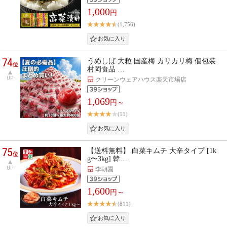
1,000
円
(1,756)
74
うめしば 大粒 国産梅 カリカリ梅 個包装
位
村岡食品 …
UP
クリーンウェアハウス楽天市場店
1,069
円～
(11)
75
【送料無料】 白菜キムチ 大辛タイプ [1k
位
g〜3kg] 韓…
UP
李朝園
1,600
円～
(811)