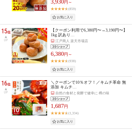
3,930
円～
(859)
15
【クーポン利用で6,380円〜→3,190円〜】
位
1kg 訳あり…
UP
江戸商人 楽天市場店
6,380
円～
(938)
16
＼クーポンで10％オフ！／キムチ革命 無
位
添加 キムチ…
UP
自然の食材と発酵で健幸に 樽の味
1,687
円
(1,334)