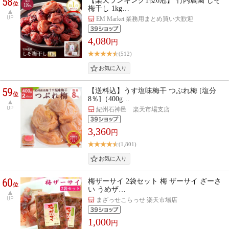
58
【楽天ランキング1位6冠】 竹内農園 しそ
位
梅干し 1kg…
UP
EM Market 業務用まとめ買い大歓迎
4,080
円
(512)
59
【送料込】うす塩味梅干 つぶれ梅 [塩分
位
8％]（400g…
UP
紀州石神邑 楽天市場支店
3,360
円
(1,801)
60
梅ザーサイ 2袋セット 梅 ザーサイ ざーさ
位
い うめザ…
UP
まざっせこらっせ 楽天市場店
1,000
円