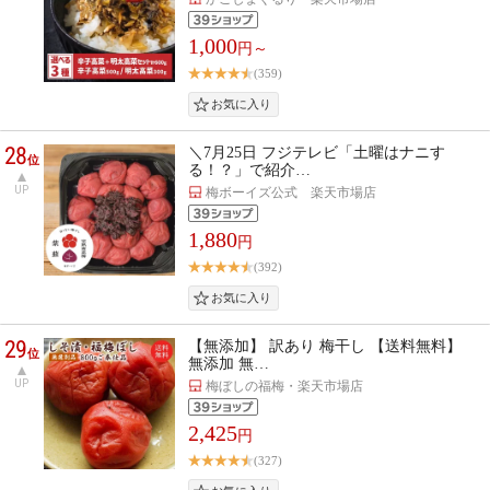
1,000
円～
(359)
28
＼7月25日 フジテレビ「土曜はナニす
位
る！？」で紹介…
UP
梅ボーイズ公式 楽天市場店
1,880
円
(392)
29
【無添加】 訳あり 梅干し 【送料無料】
位
無添加 無…
UP
梅ぼしの福梅・楽天市場店
2,425
円
(327)