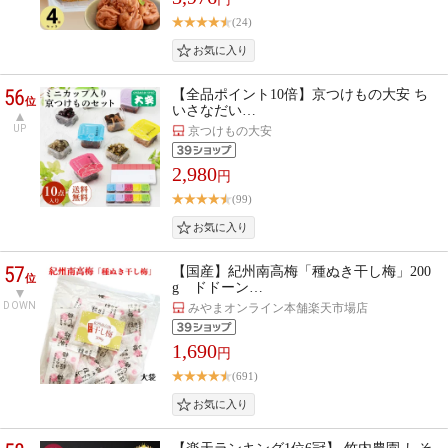
(24)
56
【全品ポイント10倍】京つけもの大安 ち
位
いさなだい…
UP
京つけもの大安
2,980
円
(99)
57
【国産】紀州南高梅「種ぬき干し梅」200
位
g ドドーン…
DOWN
みやまオンライン本舗楽天市場店
1,690
円
(691)