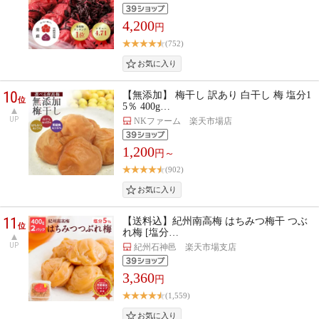
4,200
円
(752)
10
【無添加】 梅干し 訳あり 白干し 梅 塩分1
位
5％ 400g…
UP
NKファーム 楽天市場店
1,200
円～
(902)
11
【送料込】紀州南高梅 はちみつ梅干 つぶ
位
れ梅 [塩分…
UP
紀州石神邑 楽天市場支店
3,360
円
(1,559)