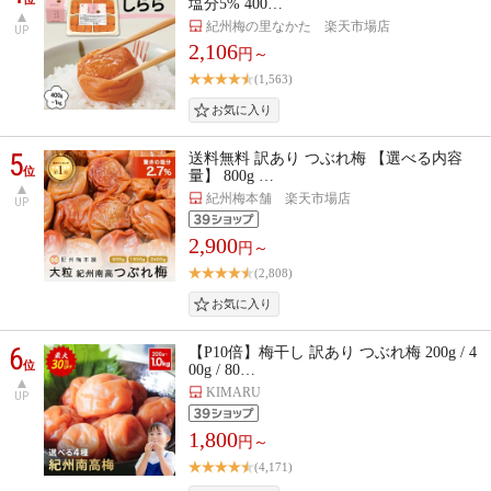
塩分5% 400…
紀州梅の里なかた 楽天市場店
UP
2,106
円～
(1,563)
5
送料無料 訳あり つぶれ梅 【選べる内容
位
量】 800g …
紀州梅本舗 楽天市場店
UP
2,900
円～
(2,808)
6
【P10倍】梅干し 訳あり つぶれ梅 200g / 4
位
00g / 80…
KIMARU
UP
1,800
円～
(4,171)