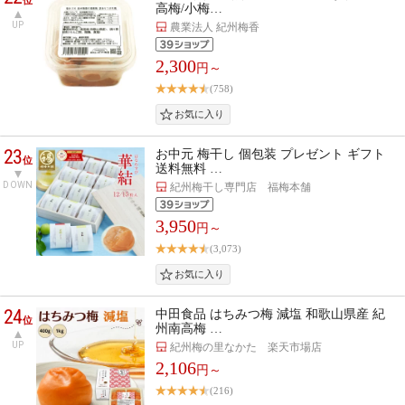
高梅/小梅…
UP
農業法人 紀州梅香
2,300
円～
(758)
23
お中元 梅干し 個包装 プレゼント ギフト
位
送料無料 …
DOWN
紀州梅干し専門店 福梅本舗
3,950
円～
(3,073)
24
中田食品 はちみつ梅 減塩 和歌山県産 紀
位
州南高梅 …
UP
紀州梅の里なかた 楽天市場店
2,106
円～
(216)