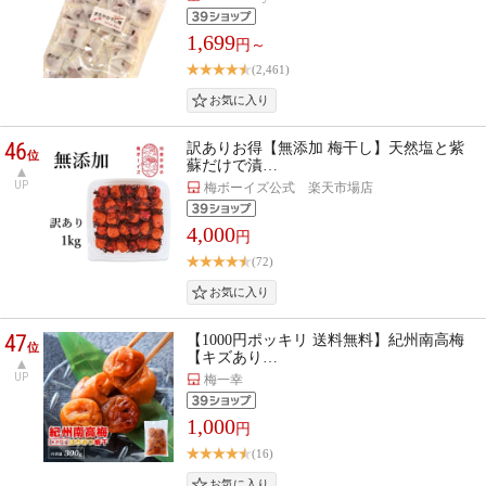
1,699
円～
(2,461)
46
訳ありお得【無添加 梅干し】天然塩と紫
位
蘇だけで漬…
UP
梅ボーイズ公式 楽天市場店
4,000
円
(72)
47
【1000円ポッキリ 送料無料】紀州南高梅
位
【キズあり…
UP
梅一幸
1,000
円
(16)