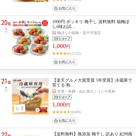
20
1000円 ポッキリ 梅干し 送料無料 福梅ぼ
位
し6味お試…
UP
梅ぼしの福梅・楽天市場店
1,000
円
(2,152)
21
【楽天グルメ大賞受賞 5年受賞】冷蔵庫で
位
育てる 熟…
UP
甘酒・米麹・ぬか床のこうじや里村
1,000
円
(8,699)
22
【送料無料】無添加 梅干し 訳あり 紀州南
位