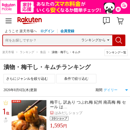
ようこそ 楽天市場へ
ログイン
会員登録
楽天市場
>
ランキング
>
食品
>
漬物・梅干し・キムチ
ランキング一覧
漬物・梅干し・キムチランキング
条件で絞り込む
2026年8月6日(木)更新
期間
梅干し 訳あり つぶれ梅 紀州 南高梅 梅 セ
ール は…
1
はみだしショップ
位
UP
1,595
円