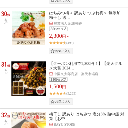
30
はちみつ梅＜ 訳あり つぶれ梅＞ 無添加
位
梅干し 送…
UP
農業法人 紀州梅香
2,300
円～
(499)
31
【クーポン利用で1,200円！】【楽天グル
位
メ大賞 2024…
UP
中園久太郎商店 楽天市場店
1,500
円
(3,263)
32
梅干し 訳あり はちみつ 塩分3% 熱中症 対
位
策【お中…
UP
BAYU STORE