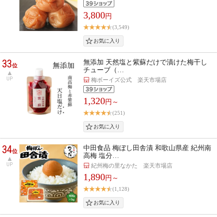
3,800
円
(3,549)
33
無添加 天然塩と紫蘇だけで漬けた梅干し
位
チューブ（…
UP
梅ボーイズ公式 楽天市場店
1,320
円～
(251)
34
中田食品 梅ぼし田舎漬 和歌山県産 紀州南
位
高梅 塩分…
UP
紀州梅の里なかた 楽天市場店
1,890
円～
(1,128)