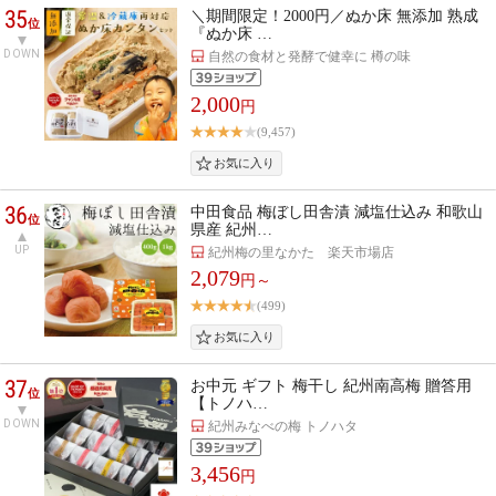
35
＼期間限定！2000円／ぬか床 無添加 熟成
位
『ぬか床 …
DOWN
自然の食材と発酵で健幸に 樽の味
2,000
円
(9,457)
36
中田食品 梅ぼし田舎漬 減塩仕込み 和歌山
位
県産 紀州…
UP
紀州梅の里なかた 楽天市場店
2,079
円～
(499)
37
お中元 ギフト 梅干し 紀州南高梅 贈答用
位
【トノハ…
DOWN
紀州みなべの梅 トノハタ
3,456
円