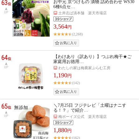
63
お中元 京つけもの 漬物 詰め合わせ WS30
位
6種6点セ…
UP
土井志ば漬本舗 楽天市場店
3,564
円
(2,268)
64
【わけあり（訳あり）】つぶれ梅干★ご
位
家庭用お徳用…
UP
わたしの家は梅農家ぷらむ工房
1,190
円
(142)
65
＼7月25日 フジテレビ「土曜はナニす
位
る！？」で紹介…
UP
梅ボーイズ公式 楽天市場店
1,880
円
(162)