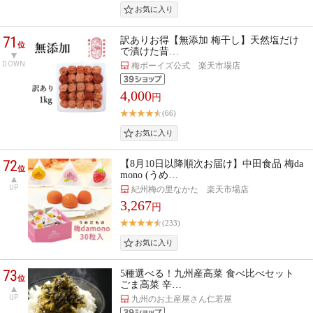
71
訳ありお得【無添加 梅干し】天然塩だけ
位
で漬けた昔…
DOWN
梅ボーイズ公式 楽天市場店
4,000
円
(66)
72
【8月10日以降順次お届け】中田食品 梅da
位
mono (うめ…
UP
紀州梅の里なかた 楽天市場店
3,267
円
(233)
73
5種選べる！九州産高菜 食べ比べセット
位
ごま高菜 辛…
UP
九州のお土産屋さん仁若屋