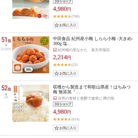
4,980
円
(708)
51
中田食品 紀州産小梅 しらら小梅 -大きめ-
位
300g 塩…
DOWN
紀州梅の里なかた 楽天市場店
2,214
円
(25)
52
収穫から製造まで和歌山県産！はちみつ
位
梅 無添加『…
UP
自然の食材と発酵で健幸に 樽の味
4,980
円
(614)