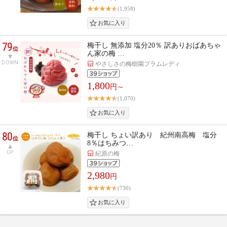
(1,958)
79
梅干し 無添加 塩分20％ 訳ありおばあちゃ
位
ん家の梅 …
DOWN
やさしさの梅樹園プラムレディ
1,800
円～
(1,070)
80
梅干し ちょい訳あり 紀州南高梅 塩分
位
8％はちみつ…
UP
紀原の梅
2,980
円
(730)