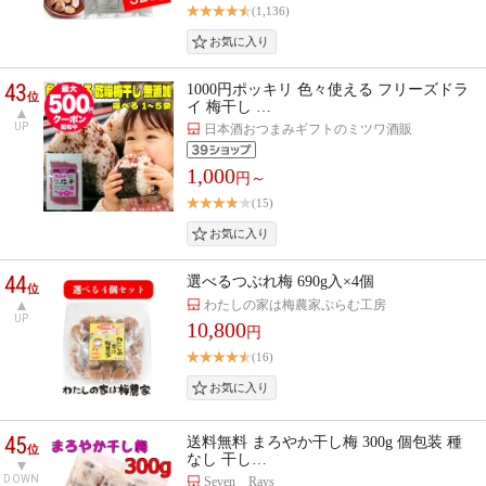
(1,136)
43
1000円ポッキリ 色々使える フリーズドラ
位
イ 梅干し …
UP
日本酒おつまみギフトのミツワ酒販
1,000
円～
(15)
44
選べるつぶれ梅 690g入×4個
位
わたしの家は梅農家ぷらむ工房
UP
10,800
円
(16)
45
送料無料 まろやか干し梅 300g 個包装 種
位
なし 干し…
DOWN
Seven Rays