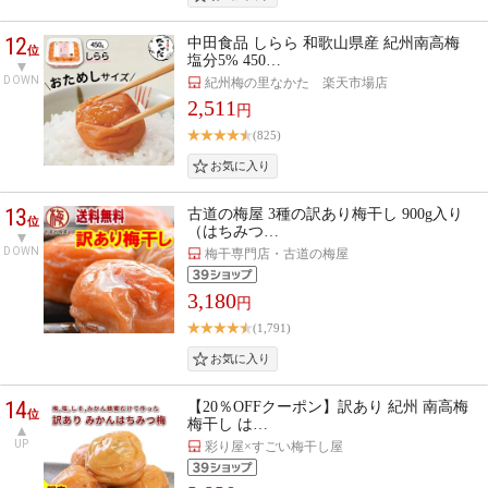
12
中田食品 しらら 和歌山県産 紀州南高梅
位
塩分5% 450…
DOWN
紀州梅の里なかた 楽天市場店
2,511
円
(825)
13
古道の梅屋 3種の訳あり梅干し 900g入り
位
（はちみつ…
DOWN
梅干専門店・古道の梅屋
3,180
円
(1,791)
14
【20％OFFクーポン】訳あり 紀州 南高梅
位
梅干し は…
UP
彩り屋×すごい梅干し屋