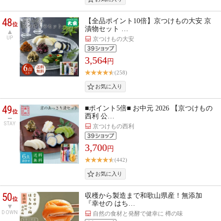
48
【全品ポイント10倍】京つけもの大安 京
位
漬物セット …
UP
京つけもの大安
3,564
円
(258)
49
■ポイント5倍■ お中元 2026 【京つけもの
位
西利 公…
STAY
京つけもの西利
3,700
円
(442)
50
収穫から製造まで和歌山県産！無添加
位
『幸せの はち…
DOWN
自然の食材と発酵で健幸に 樽の味