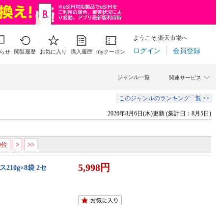
ようこそ 楽天市場へ
ログイン
会員登録
らせ
閲覧履歴
お気に入り
購入履歴
myクーポン
ジャンル一覧
関連サービス
このジャンルのランキング一覧 >>
2026年8月6日(木)更新 (集計日：8月5日)
00位
>
>>
5,998円
210g×8袋 2セ