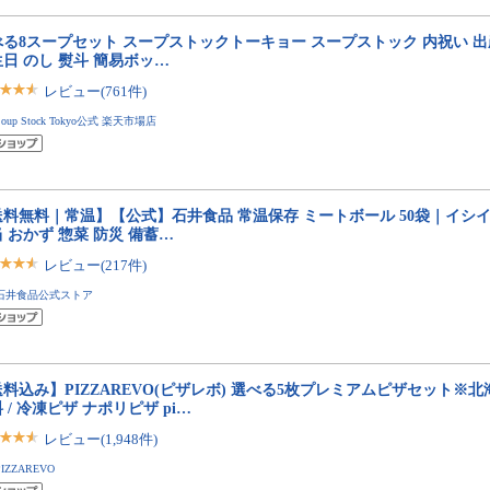
べる8スープセット スープストックトーキョー スープストック 内祝い 出
日 のし 熨斗 簡易ボッ…
レビュー(761件)
Soup Stock Tokyo公式 楽天市場店
料無料｜常温】【公式】石井食品 常温保存 ミートボール 50袋｜イシイ 
 おかず 惣菜 防災 備蓄…
レビュー(217件)
石井食品公式ストア
料込み】PIZZAREVO(ピザレボ) 選べる5枚プレミアムピザセット※
 / 冷凍ピザ ナポリピザ pi…
レビュー(1,948件)
PIZZAREVO