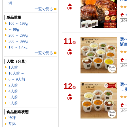
満
一覧で見る
単品重量
100 ～ 199g
～ 99g
200 ～ 299g
11
選
300 ～ 399g
位
誕生
1.0 ～ 1.4kg
一覧で見る
人数（分量）
1人前
10人前 ～
6 ～ 9人前
12
選
2人前
位
し 
4人前
3人前
5人前
食品配送状態
冷凍
常温