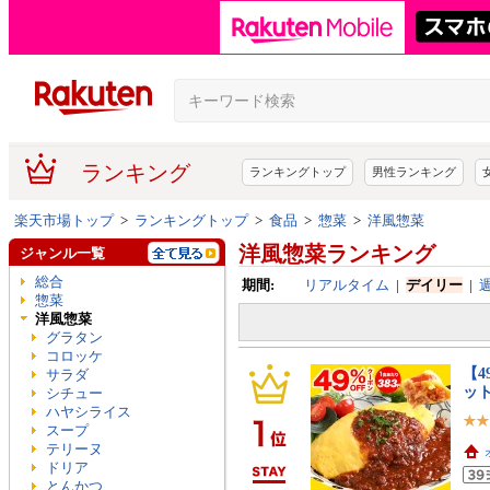
ランキング
ランキングトップ
男性ランキング
楽天市場トップ
>
ランキングトップ
>
食品
>
惣菜
>
洋風惣菜
洋風惣菜ランキング
ジャンル一覧
総合
期間:
リアルタイム
|
デイリー
|
惣菜
洋風惣菜
グラタン
コロッケ
【4
サラダ
ッ
シチュー
ハヤシライス
スープ
テリーヌ
ドリア
とんかつ