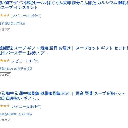
い物マラソン限定セール♪はぐくみ太郎 鉄分こんぽた カルシウム 離乳食 
ンスープ インスタント
レビュー(4,166件)
協和食研 楽天市場店
強配送 スープ ギフト 最短 翌日 お届け｜ スープセット ギフト セット 
日 バースデー お祝い プ…
レビュー(312件)
野菜をMOTTO 楽天市場店
元 御中元 暑中御見舞 残暑御見舞 2026 ｜ 国産 野菜 スープ 6個セット
日 出産祝い ギフト…
レビュー(2,264件)
野菜をMOTTO 楽天市場店