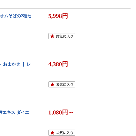
5,998円
スとオムそばの2種セ
4,380円
ット おまかせ ｜ レ
1,080円～
酵エキス ダイエ