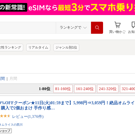
ランキングで
買い物かご
お知
女性ランキング
リアルタイム
ジャンル別1位
週間
|
月間
1-80位
81-160位
161-240位
241-320位
321-4
9%OFFクーポン★11日(火)01:59まで】5,998円⇒3,059円！絶品オムライス
ト購入で2個おまけ 手作り感…
レビュー(1,376件)
オムライスの西川