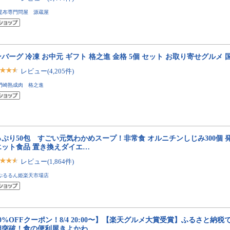
昆布専門問屋 源蔵屋
バーグ 冷凍 お中元 ギフト 格之進 金格 5個 セット お取り寄せグルメ 
レビュー(4,205件)
門崎熟成肉 格之進
っぷり50包 すごい元気わかめスープ！非常食 オルニチンしじみ300個 
エット食品 置き換えダイエ…
レビュー(1,864件)
ぷるるん姫楽天市場店
0%OFFクーポン！8/4 20:00〜】【楽天グルメ大賞受賞】ふるさと納税で
個突破！食の便利屋きよかわ…