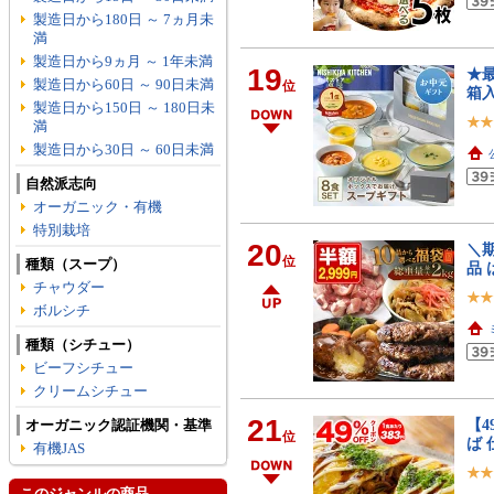
製造日から180日 ～ 7ヵ月未
満
製造日から9ヵ月 ～ 1年未満
19
★最
製造日から60日 ～ 90日未満
位
箱入
製造日から150日 ～ 180日未
満
製造日から30日 ～ 60日未満
自然派志向
オーガニック・有機
特別栽培
20
＼期
位
種類（スープ）
品 
チャウダー
ボルシチ
種類（シチュー）
ビーフシチュー
クリームシチュー
21
【4
オーガニック認証機関・基準
位
ば 
有機JAS
このジャンルの商品