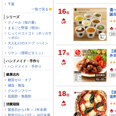
千葉
一覧で見る
16
選
位
誕生
シリーズ
クノール（味の素）
まるごと野菜（明治）
じっくりコトコト（ポッカサ
ッポロ）
大人むけのスープ（ハイン
ツ）
17
【送
リケン（理研ビタミン）
位
弁当
ハンドメイド・手作り
ハンドメイド・手作り
健康志向
糖質ゼロ・オフ
減塩・無塩
グルテンフリー
18
【送
位
低脂肪・無脂肪
送料
消費期限
製造日から1年 ～ 2年未満
製造日から15日 ～ 30日未満