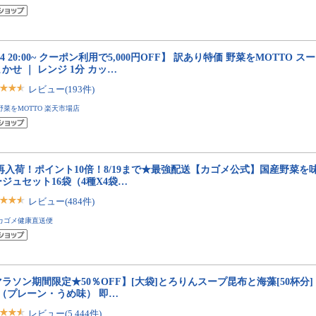
/4 20:00~ クーポン利用で5,000円OFF】 訳あり特価 野菜をMOTTO ス
かせ ｜ レンジ 1分 カッ…
レビュー(193件)
野菜をMOTTO 楽天市場店
6再入荷！ポイント10倍！8/19まで★最強配送【カゴメ公式】国産野菜
ジュセット16袋（4種X4袋…
レビュー(484件)
カゴメ健康直送便
ラソン期間限定★50％OFF】[大袋]とろりんスープ昆布と海藻[50杯分] 2
種（プレーン・うめ味） 即…
レビュー(5,444件)