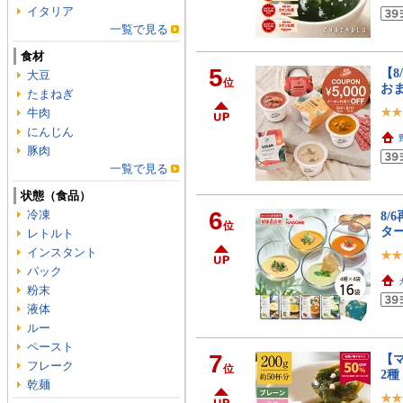
イタリア
一覧で見る
食材
5
【8
大豆
位
おま
たまねぎ
牛肉
にんじん
豚肉
一覧で見る
状態（食品）
6
冷凍
8/
位
ター
レトルト
インスタント
パック
粉末
液体
ルー
ペースト
7
【マ
フレーク
位
2
乾麺