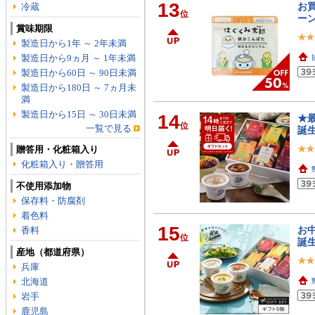
13
お買
冷蔵
位
ー
賞味期限
製造日から1年 ～ 2年未満
製造日から9ヵ月 ～ 1年未満
製造日から60日 ～ 90日未満
製造日から180日 ～ 7ヵ月未
満
製造日から15日 ～ 30日未満
14
★最
位
一覧で見る
誕生
贈答用・化粧箱入り
化粧箱入り・贈答用
不使用添加物
保存料・防腐剤
着色料
15
お中
香料
位
誕生
産地（都道府県）
兵庫
北海道
岩手
鹿児島