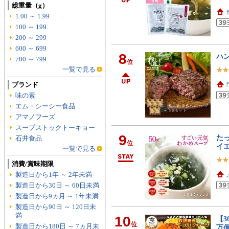
総重量（g）
1.00 ～ 1.99
100 ～ 199
200 ～ 299
600 ～ 699
8
ハン
700 ～ 799
位
一覧で見る
ブランド
味の素
エム・シーシー食品
アマノフーズ
スープストックトーキョー
9
た
石井食品
位
イ
一覧で見る
消費/賞味期限
製造日から1年 ～ 2年未満
製造日から30日 ～ 60日未満
製造日から9ヵ月 ～ 1年未満
製造日から90日 ～ 120日未
満
10
【3
位
製造日から180日 ～ 7ヵ月未
万