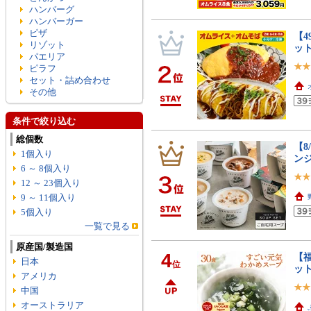
ハンバーグ
ハンバーガー
ピザ
【4
リゾット
ット
パエリア
ピラフ
セット・詰め合わせ
その他
条件で絞り込む
総個数
【8
1個入り
ンジ
6 ～ 8個入り
12 ～ 23個入り
9 ～ 11個入り
5個入り
一覧で見る
原産国/製造国
4
【福
日本
位
ッ
アメリカ
中国
オーストラリア