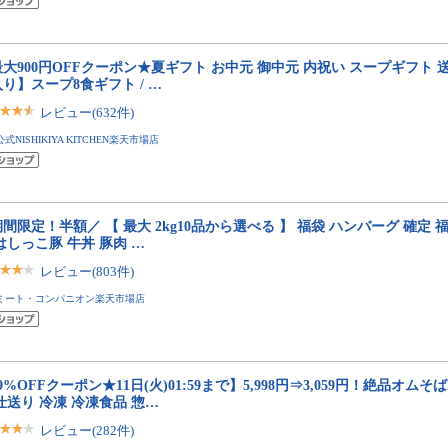
大900円OFFクーポン★夏ギフト お中元 御中元 内祝い スープギフト
り】スープ8食ギフト / …
レビュー(632件)
公式NISHIKIYA KITCHEN楽天市場店
間限定！半額／ 【 最大 2kg10品から選べる 】 福袋 ハンバーグ 確定 福
はしっこ豚 牛丼 豚肉 …
レビュー(803件)
ミート・コンパニオン楽天市場店
9%OFFクーポン★11日(火)01:59まで】5,998円⇒3,059円！絶品オムそば
仕送り 冷凍 冷凍食品 惣…
レビュー(282件)