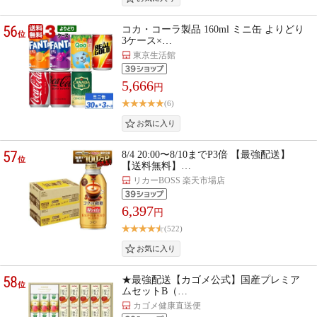
56
コカ・コーラ製品 160ml ミニ缶 よりどり
位
3ケース×…
東京生活館
5,666
円
(6)
57
8/4 20:00〜8/10までP3倍 【最強配送】
位
【送料無料】…
リカーBOSS 楽天市場店
6,397
円
(522)
58
★最強配送【カゴメ公式】国産プレミア
位
ムセットB（…
カゴメ健康直送便