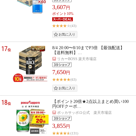
3,607
円
ポイント10%
(43)
17
8/4 20:00〜8/10までP3倍 【最強配送】
位
【送料無料】…
リカーBOSS 楽天市場店
7,650
円
(63)
18
【ポイント20倍★2点以上まとめ買い100
位
円OFFクーポ…
ポッカサッポロ公式 楽天市場店
3,855
円
(131)