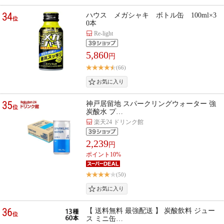
34
ハウス メガシャキ ボトル缶 100ml×3
位
0本
Re-light
5,860
円
(66)
35
神戸居留地 スパークリングウォーター 強
位
炭酸水 プ…
楽天24 ドリンク館
2,239
円
ポイント10%
(50)
36
【 送料無料 最強配送 】 炭酸飲料 ジュー
位
ス ミニ缶…