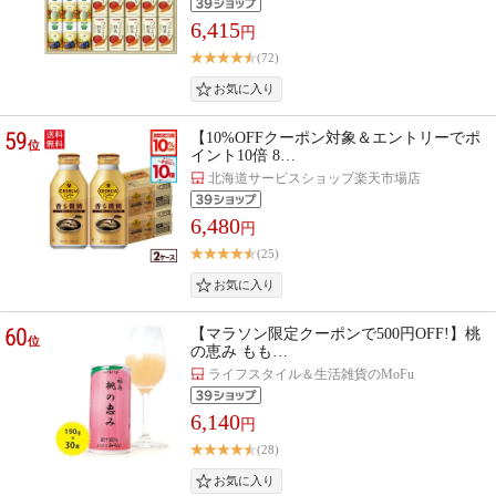
6,415
円
(72)
59
【10%OFFクーポン対象＆エントリーでポ
位
イント10倍 8…
北海道サービスショップ楽天市場店
6,480
円
(25)
60
【マラソン限定クーポンで500円OFF!】桃
位
の恵み もも…
ライフスタイル＆生活雑貨のMoFu
6,140
円
(28)