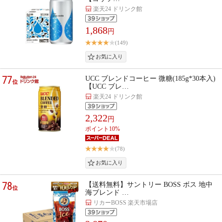
楽天24 ドリンク館
1,868
円
(149)
77
UCC ブレンドコーヒー 微糖(185g*30本入)
位
【UCC ブレ…
楽天24 ドリンク館
2,322
円
ポイント10%
(78)
78
【送料無料】サントリー BOSS ボス 地中
位
海ブレンド …
リカーBOSS 楽天市場店