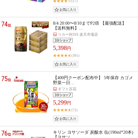
(17)
74
8/4 20:00〜8/10までP2倍 【最強配送】
位
【送料無料】…
リカーBOSS 楽天市場店
5,398
円
(381)
75
【400円クーポン配布中】 5年保存 カゴメ
位
野菜一日…
ギフト百花
5,299
円
(72)
76
キリン ヨサソーダ 炭酸水 缶(190ml*20本)
位
【ヨサソ…