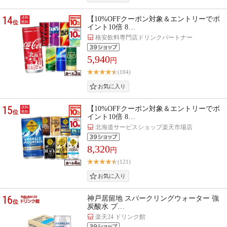
14
【10%OFFクーポン対象＆エントリーでポ
位
イント10倍 8…
格安飲料専門店ドリンクパートナー
5,940
円
(104)
15
【10%OFFクーポン対象＆エントリーでポ
位
イント10倍 8…
北海道サービスショップ楽天市場店
8,320
円
(121)
16
神戸居留地 スパークリングウォーター 強
位
炭酸水 プ…
楽天24 ドリンク館