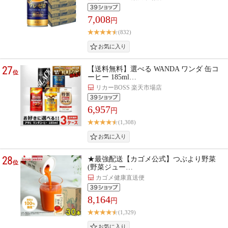
7,008
円
(832)
27
【送料無料】選べる WANDA ワンダ 缶コ
位
ーヒー 185ml…
リカーBOSS 楽天市場店
6,957
円
(1,308)
28
★最強配送【カゴメ公式】つぶより野菜
位
(野菜ジュー…
カゴメ健康直送便
8,164
円
(1,329)