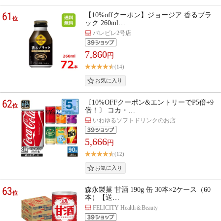
61
【10%offクーポン】ジョージア 香るブラ
位
ック 260ml…
バレビレ2号店
7,860
円
(14)
62
〔10%OFFクーポン&エントリーでP5倍+9
位
倍！〕 コカ・…
いわゆるソフトドリンクのお店
5,666
円
(12)
63
森永製菓 甘酒 190g 缶 30本×2ケース（60
位
本）【送…
FELICITY Health＆Beauty