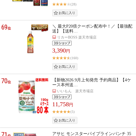
(28)
69
＼ 最大P20倍クーポン配布中！／【最強配
位
送】【送料…
リカーBOSS 楽天市場店
3,390
円
(160)
70
【新物2026.9月上旬発売 予約商品】【4ケ
位
ース本州送…
いいもん 楽天市場店
11,758
円
(5)
71
アサヒ モンスターパイプラインパンチ 35
位