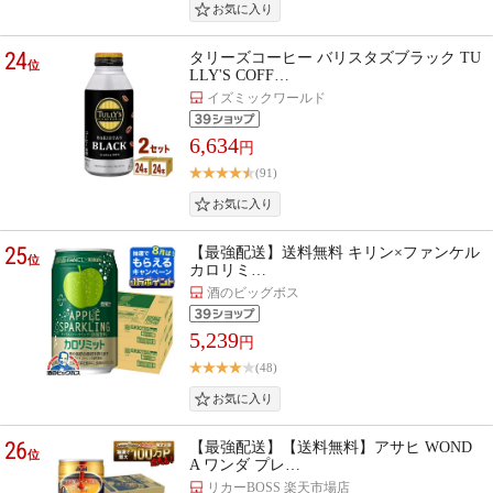
24
タリーズコーヒー バリスタズブラック TU
位
LLY'S COFF…
イズミックワールド
6,634
円
(91)
25
【最強配送】送料無料 キリン×ファンケル
位
カロリミ…
酒のビッグボス
5,239
円
(48)
26
【最強配送】【送料無料】アサヒ WOND
位
A ワンダ プレ…
リカーBOSS 楽天市場店