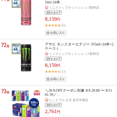
5ml×24本…
ミニストップネットショップ飲料店
8,159
円
(10)
72
アサヒ モンスターエナジー 355ml×24本×2
位
ケース (…
ミニストップネットショップ飲料店
8,159
円
(13)
73
＼26％OFFクーポン対象 8/4 20:00 〜 8/11
位
01:59／…
レッドブル 公式 楽天市場店
2,761
円