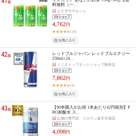
41
位
料無料（一…
よろずやマルシェ
4,762
円
(18)
42
レッドブルジャパン レッドブルエナジー
位
250ml×24…
ミニストップネットショップ飲料店
7,862
円
(4)
43
【90本購入がお得 1本あたり42円税別】P
位
RO炭酸水 ス…
お酒の専門店 リカマン楽天市場店
4,098
円