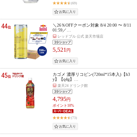
(69)
44
＼26％OFFクーポン対象 8/4 20:00 〜 8/11
位
01:59／…
レッドブル 公式 楽天市場店
5,521
円
45
カゴメ 濃厚リコピン(720ml*15本入)【h3
位
y】【q4g】…
楽天24 ドリンク館
4,795
円
ポイント10%
(73)