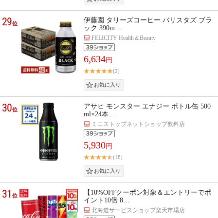
29
伊藤園 タリーズコーヒー バリスタズ ブラ
位
ック 390m…
FELICITY Health＆Beauty
6,634
円
(2)
30
アサヒ モンスター エナジー ボトル缶 500
位
ml×24本…
ミニストップネットショップ飲料店
5,930
円
(18)
31
【10%OFFクーポン対象＆エントリーでポ
位
イント10倍 8…
北海道サービスショップ楽天市場店