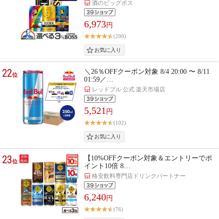
酒のビッグボス
6,973
円
(200)
22
＼26％OFFクーポン対象 8/4 20:00 〜 8/11
位
01:59／…
レッドブル 公式 楽天市場店
5,521
円
(102)
23
【10%OFFクーポン対象＆エントリーでポ
位
イント10倍 8…
格安飲料専門店ドリンクパートナー
6,240
円
(76)