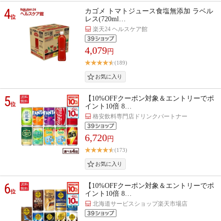
4
カゴメ トマトジュース食塩無添加 ラベル
位
レス(720ml…
楽天24 ヘルスケア館
4,079
円
(189)
5
【10%OFFクーポン対象＆エントリーでポ
位
イント10倍 8…
格安飲料専門店ドリンクパートナー
6,720
円
(173)
6
【10%OFFクーポン対象＆エントリーでポ
位
イント10倍 8…
北海道サービスショップ楽天市場店