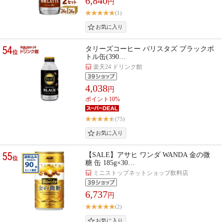
6,840
円
(1)
54
タリーズコーヒー バリスタズ ブラックボ
位
トル缶(390…
楽天24 ドリンク館
4,038
円
ポイント10%
(75)
55
【SALE】アサヒ ワンダ WANDA 金の微
位
糖 缶 185g×30…
ミニストップネットショップ飲料店
6,737
円
(2)