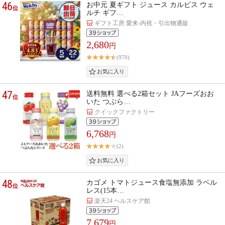
46
お中元 夏ギフト ジュース カルピス ウェ
位
ルチ ギフ…
ギフト工房 愛来-内祝・引出物通販
2,680
円
(970)
47
送料無料 選べる2箱セット JAフーズおお
位
いた つぶら…
クイックファクトリー
6,768
円
(2)
48
カゴメ トマトジュース食塩無添加 ラベル
位
レス(15本…
楽天24 ヘルスケア館
7,679
円