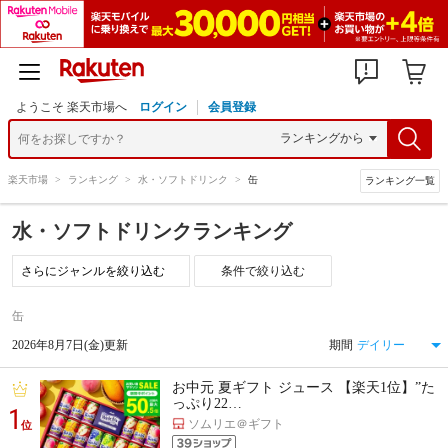
ようこそ 楽天市場へ
ログイン
会員登録
楽天市場
>
ランキング
>
水・ソフトドリンク
>
缶
ランキング一覧
水・ソフトドリンクランキング
条件で絞り込む
缶
2026年8月7日(金)更新
期間
お中元 夏ギフト ジュース 【楽天1位】”た
っぷり22…
1
ソムリエ＠ギフト
位