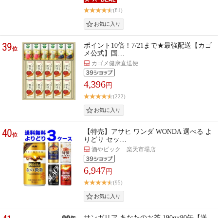
(81)
39
ポイント10倍！7/21まで★最強配送【カゴ
位
メ公式】国…
カゴメ健康直送便
4,396
円
(222)
40
【特売】アサヒ ワンダ WONDA 選べる よ
位
りどり セッ…
酒やビック 楽天市場店
6,947
円
(95)
サンガリア あなたのお茶 190g×90缶【送