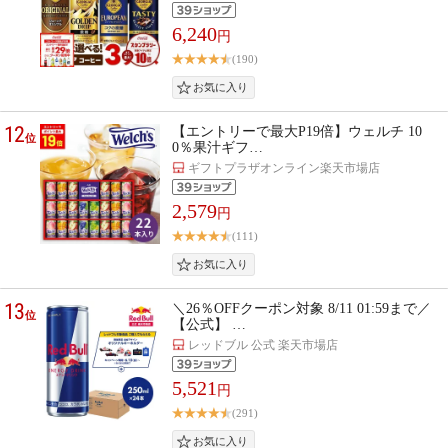
6,240
円
(190)
12
【エントリーで最大P19倍】ウェルチ 10
位
0％果汁ギフ…
ギフトプラザオンライン楽天市場店
2,579
円
(111)
13
＼26％OFFクーポン対象 8/11 01:59まで／
位
【公式】 …
レッドブル 公式 楽天市場店
5,521
円
(291)