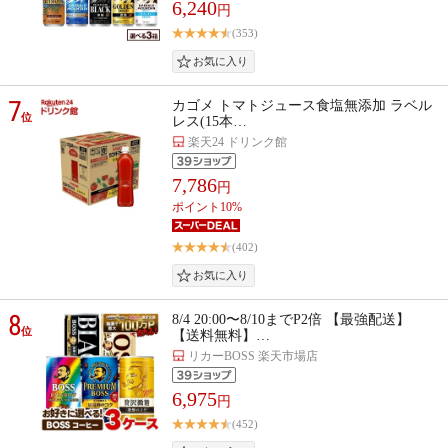
6,240
円
(353)
7
カゴメ トマトジュース食塩無添加 ラベル
位
レス(15本…
楽天24 ドリンク館
7,786
円
ポイント10%
(402)
8
8/4 20:00〜8/10までP2倍 【最強配送】
位
【送料無料】…
リカーBOSS 楽天市場店
6,975
円
(452)