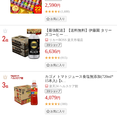
2,590
円
(1,688)
【最強配送】【送料無料】伊藤園 タリー
ズコーヒー …
2
リカーBOSS 楽天市場店
位
6,636
円
(915)
カゴメ トマトジュース食塩無添加(720ml*
15本入)【s…
3
楽天24 ヘルスケア館
位
4,079
円
(380)