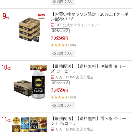
9
【お買い物マラソン限定！20％OFFクーポ
位
ン配布中！8…
UCC公式オンラインストア
7,656
円
(106)
10
【最強配送】【送料無料】伊藤園 タリー
位
ズ コーヒー…
リカーBOSS 楽天市場店
3,459
円
(163)
11
【最強配送】【送料無料】選べる ジョー
位
ジア 缶コー…
リカーBOSS 楽天市場店