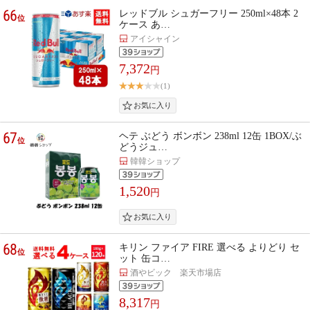
66
レッドブル シュガーフリー 250ml×48本 2
位
ケース あ…
アイシャイン
7,372
円
(1)
67
ヘテ ぶどう ボンボン 238ml 12缶 1BOX/ぶ
位
どうジュ…
韓韓ショップ
1,520
円
68
キリン ファイア FIRE 選べる よりどり セ
位
ット 缶コ…
酒やビック 楽天市場店
8,317
円