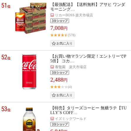
51
【最強配送】【送料無料】アサヒ ワンダ
位
モーニング…
リカーBOSS 楽天市場店
7,008
円
(578)
52
【お買い物マラソン限定！エントリーでP
位
5倍】 コカ…
養鼈園 楽天市場店
2,488
円
(4)
53
【特売】タリーズコーヒー 無糖ラテ【TU
位
LLY’S COFF…
イズミックワールド