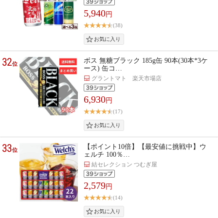
5,940
円
(38)
32
ボス 無糖ブラック 185g缶 90本(30本*3ケ
位
ース) 缶コ…
グラントマト 楽天市場店
6,930
円
(17)
33
【ポイント10倍】【最安値に挑戦中】ウ
位
ェルチ 100％…
結セレクション つむぎ屋
2,579
円
(14)