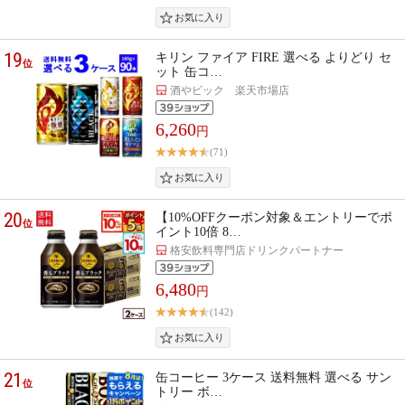
19
キリン ファイア FIRE 選べる よりどり セ
位
ット 缶コ…
酒やビック 楽天市場店
6,260
円
(71)
20
【10%OFFクーポン対象＆エントリーでポ
位
イント10倍 8…
格安飲料専門店ドリンクパートナー
6,480
円
(142)
21
缶コーヒー 3ケース 送料無料 選べる サン
位
トリー ボ…