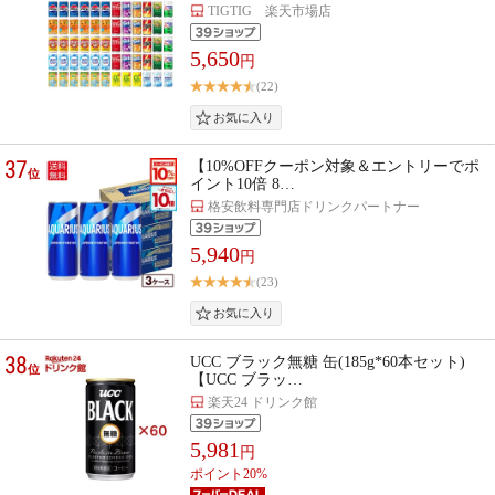
TIGTIG 楽天市場店
5,650
円
(22)
37
【10%OFFクーポン対象＆エントリーでポ
位
イント10倍 8…
格安飲料専門店ドリンクパートナー
5,940
円
(23)
38
UCC ブラック無糖 缶(185g*60本セット)
位
【UCC ブラッ…
楽天24 ドリンク館
5,981
円
ポイント20%