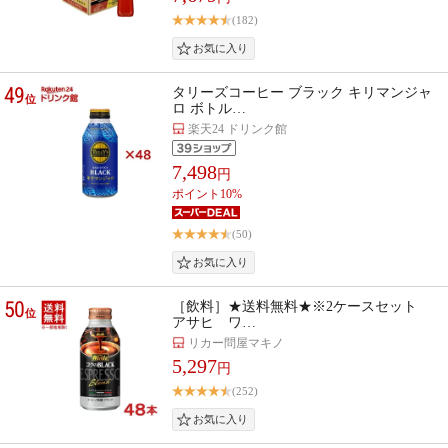
(182)
49
タリーズコーヒー ブラック キリマンジャ
位
ロ ボトル…
楽天24 ドリンク館
7,498
円
ポイント10%
(50)
50
［飲料］★送料無料★※2ケースセット
位
アサヒ ワ…
リカー問屋マキノ
5,297
円
(252)