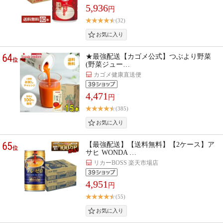
5,936
円
(32)
64
★最強配送【カゴメ公式】つぶより野菜
位
(野菜ジュー…
カゴメ健康直送便
4,471
円
(385)
65
【最強配送】【送料無料】【2ケース】ア
位
サヒ WONDA …
リカーBOSS 楽天市場店
4,951
円
(55)