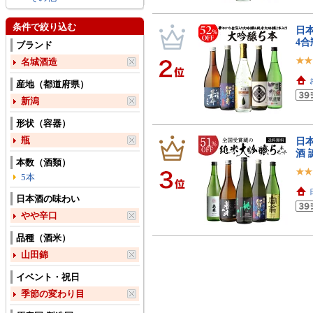
条件で絞り込む
日本
4合
ブランド
名城酒造
産地（都道府県）
新潟
形状（容器）
瓶
日本
酒 
本数（酒類）
5本
日本酒の味わい
やや辛口
品種（酒米）
山田錦
イベント・祝日
季節の変わり目