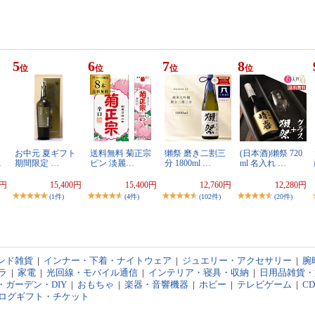
5
6
7
8
位
位
位
位
お中元 夏ギフト
送料無料 菊正宗
獺祭 磨き二割三
(日本酒)獺祭 720
…
期間限定 …
ピン 淡麗…
分 1800ml …
ml 名入れ …
0円
15,400円
15,400円
12,760円
12,280円
(1件)
(4件)
(102件)
(20件)
ンド雑貨
|
インナー・下着・ナイトウェア
|
ジュエリー・アクセサリー
|
腕
ラ
|
家電
|
光回線・モバイル通信
|
インテリア・寝具・収納
|
日用品雑貨・
・ガーデン・DIY
|
おもちゃ
|
楽器・音響機器
|
ホビー
|
テレビゲーム
|
C
ログギフト・チケット