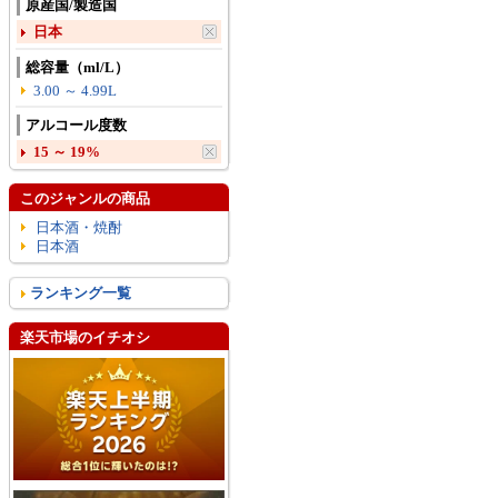
原産国/製造国
日本
総容量（ml/L）
3.00 ～ 4.99L
アルコール度数
15 ～ 19%
このジャンルの商品
日本酒・焼酎
日本酒
ランキング一覧
楽天市場のイチオシ