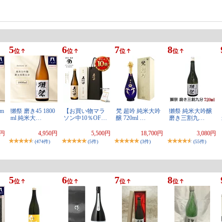
5
6
7
8
位
位
位
位
m
獺祭 磨き45 1800
【お買い物マラ
梵 超吟 純米大吟
獺祭 純米大吟醸
ml 純米大…
ソン中10％OF…
醸 720ml …
磨き三割九…
4円
4,950円
5,500円
18,700円
3,080円
(474件)
(5件)
(3件)
(55件)
5
6
7
8
位
位
位
位