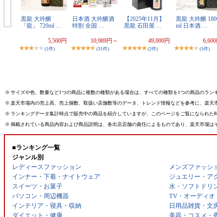
黒龍 大吟醸
日本酒 大吟醸酒
【2025年11月】
黒龍 大吟醸 180
「龍」 720ml …
特割 全国 …
黒龍 石田屋 …
ml 日本酒 …
5,500円
10,989円～
49,000円
6,60
(1件)
(31件)
(2件)
(5件)
※
サイズや色、数量など1つの商品に複数の種類がある場合は、すべての種類を1つの商品のラン
※
楽天市場内の売上高、売上個数、取扱い店舗数等のデータ、トレンド情報などを参考に、楽天
※
ランキングデータ集計時点で販売中の商品を紹介していますが、このページをご覧になられた
※
掲載されている商品内容および商品説明は、各出店店舗の責任によるものであり、楽天市場は
■ランキング一覧
ジャンル別
レディースファッション
メンズファッシ
インナー・下着・ナイトウェア
ジュエリー・ア
スイーツ・お菓子
水・ソフトドリ
パソコン・周辺機器
TV・オーディオ
インテリア・寝具・収納
日用品雑貨・文
ダイエット・健康
美容・コスメ・