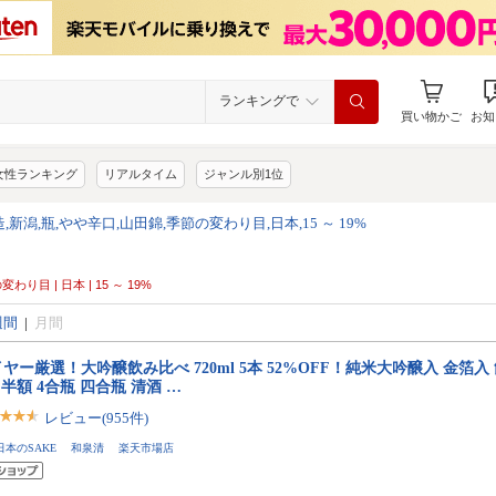
ランキングで
買い物かご
お知
女性ランキング
リアルタイム
ジャンル別1位
,新潟,瓶,やや辛口,山田錦,季節の変わり目,日本,15 ～ 19%
変わり目 | 日本 | 15 ～ 19%
週間
|
月間
ヤー厳選！大吟醸飲み比べ 720ml 5本 52%OFF！純米大吟醸入 金箔
 半額 4合瓶 四合瓶 清酒 …
レビュー(955件)
日本のSAKE 和泉清 楽天市場店