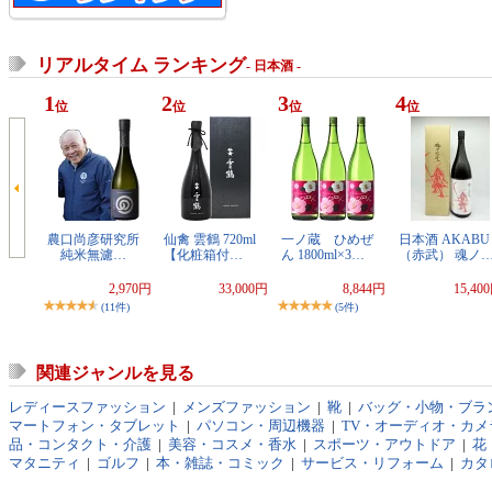
リアルタイム ランキング
- 日本酒 -
1
2
3
4
位
位
位
位
農口尚彦研究所
仙禽 雲鶴 720ml
一ノ蔵 ひめぜ
日本酒 AKABU
純米無濾…
【化粧箱付…
ん 1800ml×3…
（赤武） 魂ノ
2,970円
33,000円
8,844円
15,40
(11件)
(5件)
関連ジャンルを見る
レディースファッション
|
メンズファッション
|
靴
|
バッグ・小物・ブラ
マートフォン・タブレット
|
パソコン・周辺機器
|
TV・オーディオ・カメ
品・コンタクト・介護
|
美容・コスメ・香水
|
スポーツ・アウトドア
|
花
マタニティ
|
ゴルフ
|
本・雑誌・コミック
|
サービス・リフォーム
|
カタ