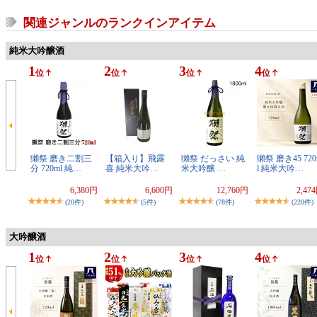
関連ジャンルのランクインアイテム
純米大吟醸酒
1
2
3
4
位
位
位
位
獺祭 磨き二割三
【箱入り】飛露
獺祭 だっさい 純
獺祭 磨き45 720
分 720ml 純…
喜 純米大吟…
米大吟醸 …
l 純米大吟…
6,380円
6,600円
12,760円
2,47
(20件)
(5件)
(78件)
(220件)
大吟醸酒
1
2
3
4
位
位
位
位