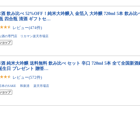
酒 飲み比べ 52%OFF！純米大吟醸入 金箔入 大吟醸 720ml 5本 飲み
瓶 四合瓶 清酒 ギフトセ…
レビュー(474件)
お酒の専門店 リカマン楽天市場店
酒 純米大吟醸 送料無料 飲み比べ セット 辛口 720ml 5本 全て全国新
誕生日 プレゼント 贈答…
レビュー(572件)
日本のSAKE 和泉清 楽天市場店