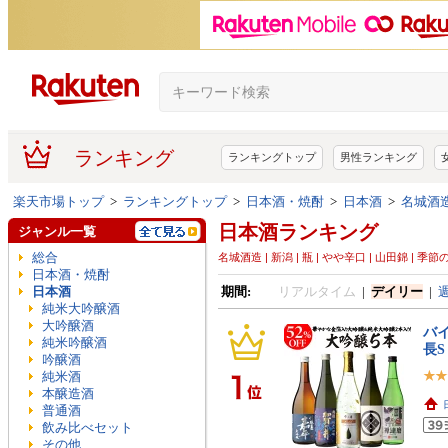
ランキング
ランキングトップ
男性ランキング
楽天市場トップ
>
ランキングトップ
>
日本酒・焼酎
>
日本酒
>
名城酒造
日本酒ランキング
ジャンル一覧
総合
名城酒造 | 新潟 | 瓶 | やや辛口 | 山田錦 | 季節の
日本酒・焼酎
日本酒
期間:
リアルタイム
|
デイリー
|
純米大吟醸酒
大吟醸酒
バイ
純米吟醸酒
長S
吟醸酒
純米酒
本醸造酒
普通酒
飲み比べセット
その他