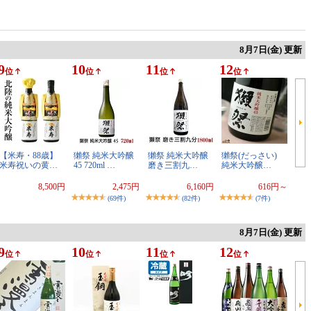
8月7日(金) 更新
9
10
11
12
位
位
位
位
【米寿・88歳】
獺祭 純米大吟醸
獺祭 純米大吟醸
獺祭(だっさい)
米寿祝いの黄…
45 720ml …
磨き三割九…
純米大吟醸…
8,500円
2,475円
6,160円
616円～
(69件)
(82件)
(7件)
8月7日(金) 更新
9
10
11
12
位
位
位
位