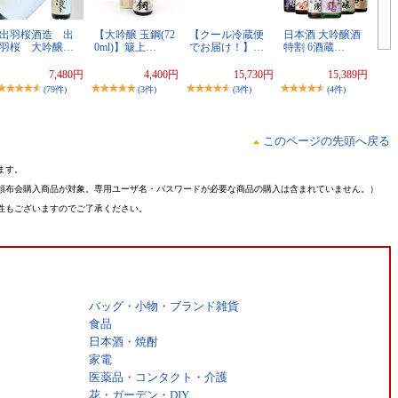
出羽桜酒造 出
【大吟醸 玉鋼(72
【クール冷蔵便
日本酒 大吟醸酒
羽桜 大吟醸…
0ml)】簸上…
でお届け！】…
特割 6酒蔵…
7,480円
4,400円
15,730円
15,389円
(79件)
(3件)
(3件)
(4件)
このページの先頭へ戻る
ます。
頒布会購入商品が対象。専用ユーザ名・パスワードが必要な商品の購入は含まれていません。）
性もございますのでご了承ください。
バッグ・小物・ブランド雑貨
食品
日本酒・焼酎
家電
医薬品・コンタクト・介護
花・ガーデン・DIY