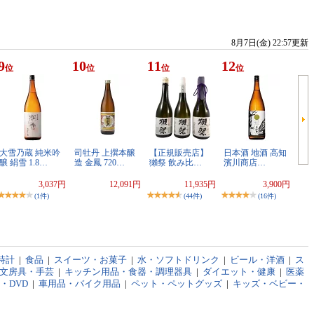
8月7日(金) 22:57更新
9
10
11
12
位
位
位
位
大雪乃蔵 純米吟
司牡丹 上撰本醸
【正規販売店】
日本酒 地酒 高知
醸 絹雪 1.8…
造 金鳳 720…
獺祭 飲み比…
濱川商店…
3,037円
12,091円
11,935円
3,900円
(1件)
(44件)
(16件)
時計
|
食品
|
スイーツ・お菓子
|
水・ソフトドリンク
|
ビール・洋酒
|
ス
文房具・手芸
|
キッチン用品・食器・調理器具
|
ダイエット・健康
|
医薬
D・DVD
|
車用品・バイク用品
|
ペット・ペットグッズ
|
キッズ・ベビー・