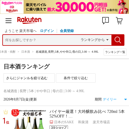
ようこそ 楽天市場へ
ログイン
会員登録
日本酒・焼酎
>
日本酒
>
名城酒造,長野,5本,やや辛口,母の日,3.00 ～ 4.99L
ランキング一覧
日本酒ランキング
条件で絞り込む
名城酒造 | 長野 | 5本 | やや辛口 | 母の日 | 3.00 ～ 4.99L
2026年8月7日(金)更新
期間
バイヤー厳選！大吟醸飲み比べ 720ml 5本
52%OFF！…
1
日本のSAKE 和泉清 楽天市場店
位