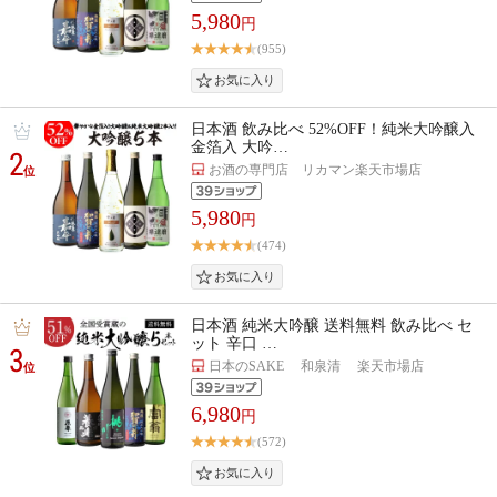
5,980
円
(955)
日本酒 飲み比べ 52%OFF！純米大吟醸入
金箔入 大吟…
2
お酒の専門店 リカマン楽天市場店
位
5,980
円
(474)
日本酒 純米大吟醸 送料無料 飲み比べ セ
ット 辛口 …
3
日本のSAKE 和泉清 楽天市場店
位
6,980
円
(572)