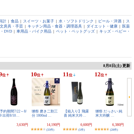
時計
|
食品
|
スイーツ・お菓子
|
水・ソフトドリンク
|
ビール・洋酒
|
ス
文房具・手芸
|
キッチン用品・食器・調理器具
|
ダイエット・健康
|
医薬
D・DVD
|
車用品・バイク用品
|
ペット・ペットグッズ
|
キッズ・ベビー・
8月8日(土) 更新
9
10
11
12
位
位
位
位
予約期間7/22～8/
獺祭 磨き二割三
【箱入り】飛露
獺祭 だっさい 純
9 出荷8/10…
分 1800ml …
喜 純米大吟…
米大吟醸 …
3,630円
14,190円
6,600円
6,380円
(33件)
(5件)
(28件)