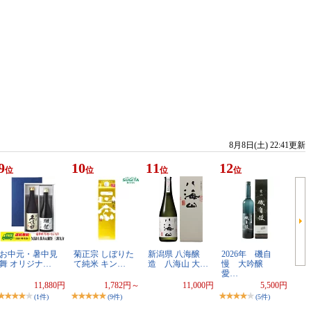
8月8日(土) 22:41更新
9
10
11
12
位
位
位
位
お中元・暑中見
菊正宗 しぼりた
新潟県 八海醸
2026年 磯自
舞 オリジナ…
て純米 キン…
造 八海山 大…
慢 大吟醸
愛…
11,880円
1,782円～
11,000円
5,500円
(1件)
(9件)
(5件)