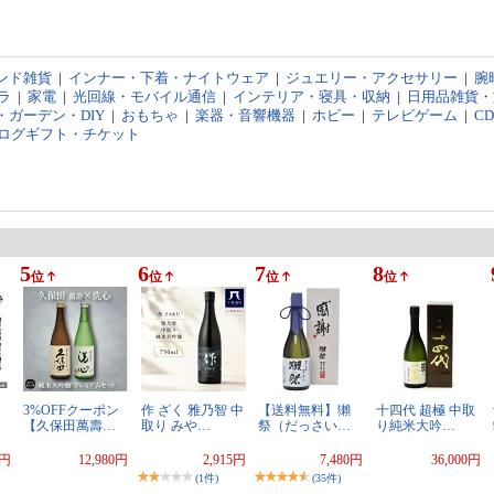
ンド雑貨
|
インナー・下着・ナイトウェア
|
ジュエリー・アクセサリー
|
腕
ラ
|
家電
|
光回線・モバイル通信
|
インテリア・寝具・収納
|
日用品雑貨・
・ガーデン・DIY
|
おもちゃ
|
楽器・音響機器
|
ホビー
|
テレビゲーム
|
C
ログギフト・チケット
5
6
7
8
位
位
位
位
3%OFFクーポン
作 ざく 雅乃智 中
【送料無料】獺
十四代 超極 中取
【久保田萬壽…
取り みや…
祭（だっさい…
り純米大吟…
0円
12,980円
2,915円
7,480円
36,000円
(1件)
(35件)