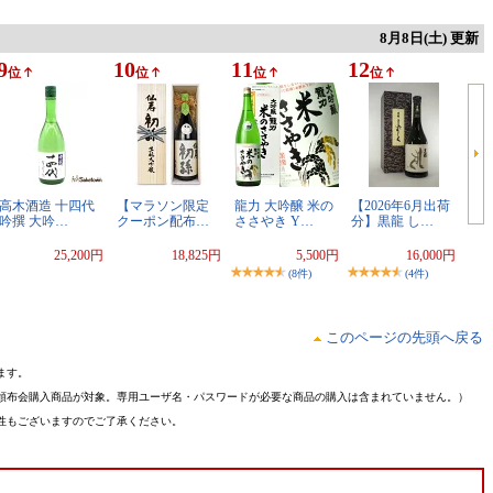
8月8日(土) 更新
9
10
11
12
位
位
位
位
高木酒造 十四代
【マラソン限定
龍力 大吟醸 米の
【2026年6月出荷
吟撰 大吟…
クーポン配布…
ささやき Y…
分】黒龍 し…
25,200円
18,825円
5,500円
16,000円
(8件)
(4件)
このページの先頭へ戻る
ます。
頒布会購入商品が対象。専用ユーザ名・パスワードが必要な商品の購入は含まれていません。）
性もございますのでご了承ください。