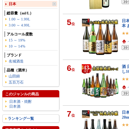
日本
総容量（ml/L）
1.00 ～ 1.99L
5
日本
位
3.00 ～ 4.99L
本 
アルコール度数
15 ～ 19%
10 ～ 14%
ブランド
名城酒造
6
酒 
位
品種（酒米）
し1
山田錦
五百万石
このジャンルの商品
日本酒・焼酎
日本酒
7
日本
位
20
ランキング一覧