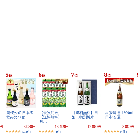
5
6
7
8
位
位
位
位
久
黄桜公式 日本酒
【最強配送】
【送料無料】田
〆張鶴 雪 1800ml
飲み比べセ…
【送料無料】
酒〔特別純米…
日本酒 夏…
月…
0円
3,980円
13,499円
12,800円
3,080円
(512件)
(4件)
(4件)