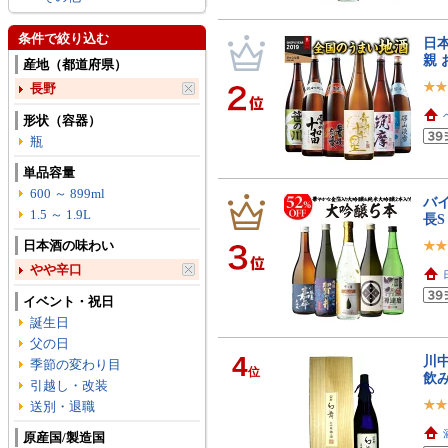
条件で絞り込む
日本
親 
産地（都道府県）
長野
形状（容器）
瓶
単品容量
600 ～ 899ml
バイ
1.5 ～ 1.9L
長S
日本酒の味わい
やや辛口
イベント・祝日
誕生日
父の日
4
川中
季節の変わり目
位
飲み
引越し・改装
送別・退職
原産国/製造国