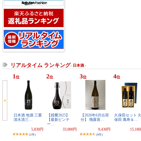
リアルタイム ランキング
- 日本酒 -
1
2
3
4
位
位
位
位
日本酒 地酒 三重
【残響2025】
【2026年6月出荷
久保田セット 
清水清三…
【最新ビンテ
分】 飛露喜…
保田 萬寿＆…
ー…
5,830円
33,000円
9,430円
15,18
(1件)
(4件)