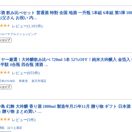
酒 飲み比べセット 普通酒 特割 全国 地酒 一升瓶 5本組 6本組 第5弾 180
お父さん お祝い 内…
レビュー(1,101件)
ベルーナグルメショッピング
ヤー厳選！大吟醸飲み比べ 720ml 5本 52%OFF！純米大吟醸入 金箔
 半額 4合瓶 四合瓶 清酒 …
レビュー(955件)
日本のSAKE 和泉清 楽天市場店
島 幻舞 大吟醸 香り酒 1800ml 製造年月25年11月 贈り物 ギフト 日本酒
 贈り物 まとめ買い …
レビュー(5件)
酒処 ほりえ酒店