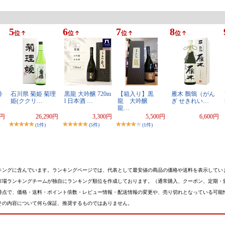
5
6
7
8
位
位
位
位
吟
石川県 菊姫 菊理
黒龍 大吟醸 720m
【箱入り】黒
雁木 鶺鴒（がん
姫(ククリ…
l 日本酒 …
龍 大吟醸
ぎ せきれい…
龍…
0円
26,290円
3,300円
5,500円
6,600円
(1件)
(5件)
(1件)
キングに含んでいます。ランキングページでは、代表として最安値の商品の価格や送料を表示してい
市場ランキングチームが独自にランキング順位を作成しております。（通常購入、クーポン、定期・
時点で、価格・送料・ポイント倍数・レビュー情報・配送情報の変更や、売り切れとなっている可能
その内容について何ら保証、推奨するものではありません。