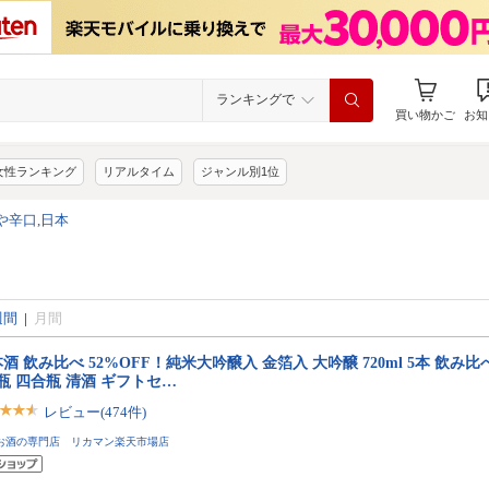
ランキングで
買い物かご
お知
女性ランキング
リアルタイム
ジャンル別1位
や辛口,日本
週間
|
月間
酒 飲み比べ 52%OFF！純米大吟醸入 金箔入 大吟醸 720ml 5本 飲み
瓶 四合瓶 清酒 ギフトセ…
レビュー(474件)
お酒の専門店 リカマン楽天市場店