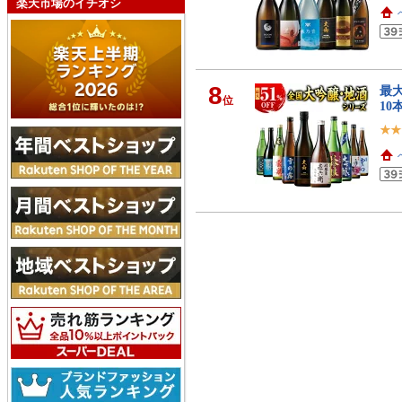
楽天市場のイチオシ
8
最大
位
10