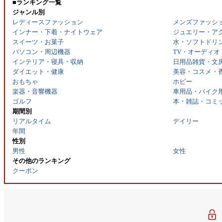
■ランキング一覧
ジャンル別
レディースファッション
メンズファッシ
インナー・下着・ナイトウェア
ジュエリー・ア
スイーツ・お菓子
水・ソフトドリ
パソコン・周辺機器
TV・オーディオ
インテリア・寝具・収納
日用品雑貨・文
ダイエット・健康
美容・コスメ・
おもちゃ
ホビー
楽器・音響機器
車用品・バイク
ゴルフ
本・雑誌・コミ
期間別
リアルタイム
デイリー
年間
性別
男性
女性
その他のランキング
クーポン