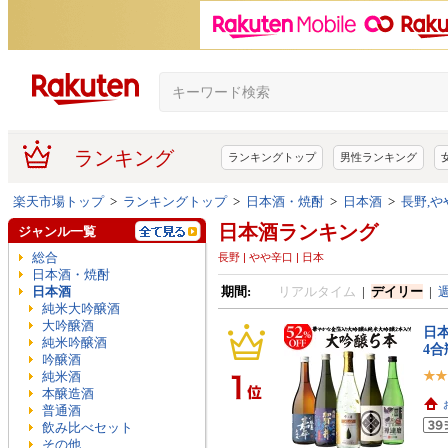
ランキング
ランキングトップ
男性ランキング
楽天市場トップ
>
ランキングトップ
>
日本酒・焼酎
>
日本酒
>
長野,や
日本酒ランキング
ジャンル一覧
総合
長野 | やや辛口 | 日本
日本酒・焼酎
日本酒
期間:
リアルタイム
|
デイリー
|
純米大吟醸酒
大吟醸酒
日本
純米吟醸酒
4合
吟醸酒
純米酒
本醸造酒
普通酒
飲み比べセット
その他