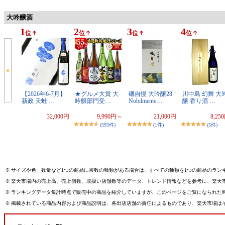
大吟醸酒
1
2
3
4
位
位
位
位
【2026年6-7月】
★グルメ大賞 大
磯自慢 大吟醸28
川中島 幻舞 大
新政 天蛙 …
吟醸部門受…
Nobilmente…
醸 香り酒 …
32,000円
9,990円～
21,000円
8,25
(593件)
(1件)
(5件)
※
サイズや色、数量など1つの商品に複数の種類がある場合は、すべての種類を1つの商品のラン
※
楽天市場内の売上高、売上個数、取扱い店舗数等のデータ、トレンド情報などを参考に、楽天
※
ランキングデータ集計時点で販売中の商品を紹介していますが、このページをご覧になられた
※
掲載されている商品内容および商品説明は、各出店店舗の責任によるものであり、楽天市場は