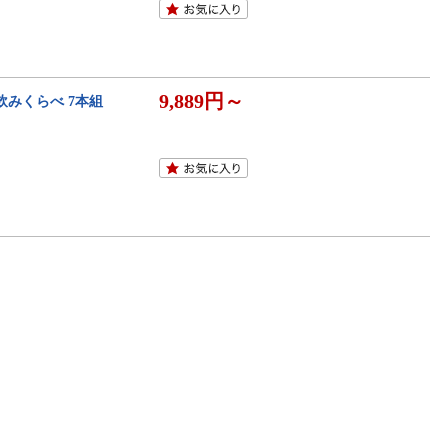
9,889円～
 飲みくらべ 7本組