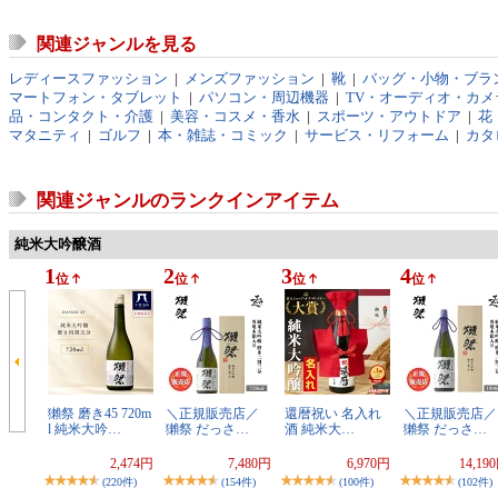
関連ジャンルを見る
レディースファッション
|
メンズファッション
|
靴
|
バッグ・小物・ブラ
マートフォン・タブレット
|
パソコン・周辺機器
|
TV・オーディオ・カメ
品・コンタクト・介護
|
美容・コスメ・香水
|
スポーツ・アウトドア
|
花
マタニティ
|
ゴルフ
|
本・雑誌・コミック
|
サービス・リフォーム
|
カタ
関連ジャンルのランクインアイテム
純米大吟醸酒
1
2
3
4
位
位
位
位
獺祭 磨き45 720m
＼正規販売店／
還暦祝い 名入れ
＼正規販売店／
l 純米大吟…
獺祭 だっさ…
酒 純米大…
獺祭 だっさ…
2,474円
7,480円
6,970円
14,19
(220件)
(154件)
(100件)
(102件)