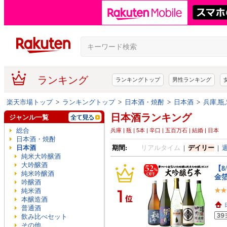
ランキング
ランキングトップ
男性ランキング
楽天市場トップ
>
ランキングトップ
>
日本酒・焼酎
>
日本酒
>
兵庫,瓶
日本酒ランキング
ジャンル一覧
総合
兵庫 | 瓶 | 5本 | 辛口 | 五百万石 | 結婚 | 日本
日本酒・焼酎
日本酒
期間:
リアルタイム
|
デイリー
|
純米大吟醸酒
大吟醸酒
【8
純米吟醸酒
金箔
吟醸酒
純米酒
本醸造酒
普通酒
飲み比べセット
その他