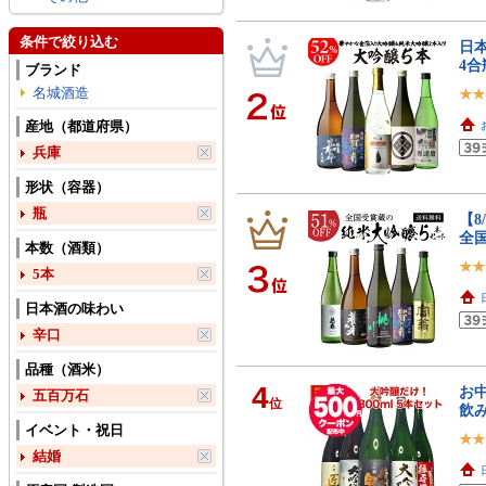
条件で絞り込む
日本
4合
ブランド
名城酒造
産地（都道府県）
兵庫
形状（容器）
瓶
【8
全
本数（酒類）
5本
日本酒の味わい
辛口
品種（酒米）
4
お中
五百万石
位
飲み
イベント・祝日
結婚