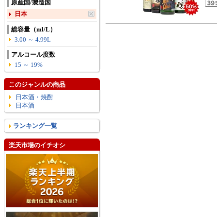
原産国/製造国
日本
総容量（ml/L）
3.00 ～ 4.99L
アルコール度数
15 ～ 19%
このジャンルの商品
日本酒・焼酎
日本酒
ランキング一覧
楽天市場のイチオシ