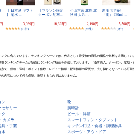
月
【 日本酒 ギフト
【マラソン限定
小山本家 北鹿 北
黒龍 大吟醸
】 菊水 …
クーポン配布…
秋田 大吟…
「龍」 720ml …
0円
3,939円
18,825円
2,190円
5,500円
(61件)
(29件)
(1件)
キングに含んでいます。ランキングページでは、代表として最安値の商品の価格や送料を表示してい
市場ランキングチームが独自にランキング順位を作成しております。（通常購入、クーポン、定期・
時点で、価格・送料・ポイント倍数・レビュー情報・配送情報の変更や、売り切れとなっている可能
その内容について何ら保証、推奨するものではありません。
ョン
靴
クセサリー
腕時計
ンク
ビール・洋酒
・カメラ
スマートフォン・タブレット
房具・手芸
キッチン用品・食器・調理器具
香水
スポーツ・アウトドア