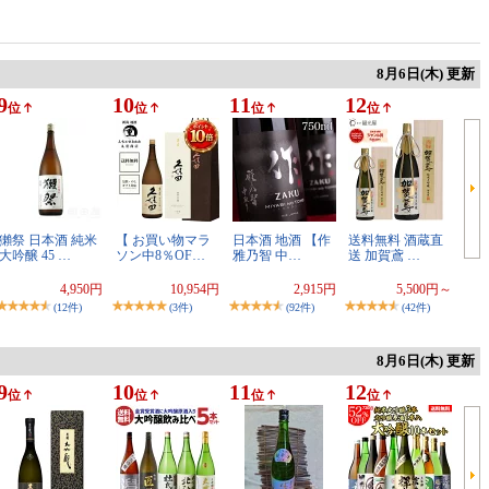
8月6日(木) 更新
9
10
11
12
位
位
位
位
獺祭 日本酒 純米
【 お買い物マラ
日本酒 地酒 【作
送料無料 酒蔵直
大吟醸 45 …
ソン中8％OF…
雅乃智 中…
送 加賀鳶 …
4,950円
10,954円
2,915円
5,500円～
(12件)
(3件)
(92件)
(42件)
8月6日(木) 更新
9
10
11
12
位
位
位
位