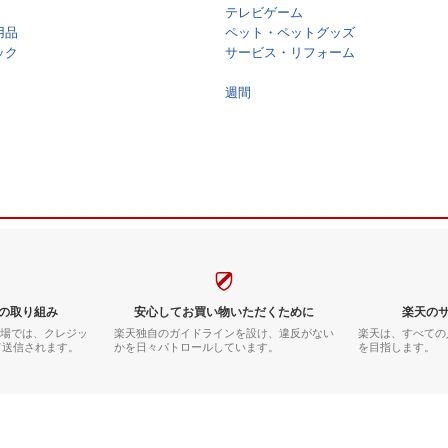
テレビゲーム
用品
ペット・ペットグッズ
ック
サービス・リフォーム
週間
の取り組み
安心してお買い物いただくために
楽天の
市場では、クレジッ
楽天独自のガイドラインを設け、違反がない
楽天は、すべての
て送信されます。
かを日々パトロールしています。
を目指します。