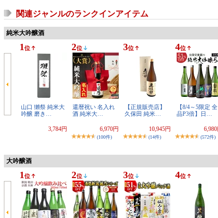
関連ジャンルのランクインアイテム
純米大吟醸酒
1
2
3
4
位
位
位
位
山口 獺祭 純米大
還暦祝い 名入れ
【正規販売店】
【8/4～5限定 全
吟醸 磨き…
酒 純米大…
久保田 純米…
品P3倍】日…
3,784円
6,970円
10,945円
6,98
(100件)
(14件)
(572件)
大吟醸酒
1
2
3
4
位
位
位
位