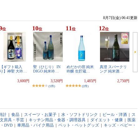
8月7日(金) 06:41更新
9
10
11
12
位
位
位
位
【ギフト箱入
聖（ひじり） IN
めだかの宿 純米
真澄 スパークリ
り】神聖 大吟…
DIGO 純米吟…
吟醸 生貯蔵…
ング 純米酒…
3,600円
3,520円
1,485円
2,750円
(1件)
(2件)
時計
|
食品
|
スイーツ・お菓子
|
水・ソフトドリンク
|
ビール・洋酒
|
ス
文房具・手芸
|
キッチン用品・食器・調理器具
|
ダイエット・健康
|
医薬
D・DVD
|
車用品・バイク用品
|
ペット・ペットグッズ
|
キッズ・ベビー・