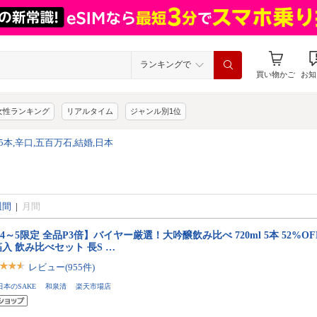
ランキングで
買い物かご
お知
女性ランキング
リアルタイム
ジャンル別1位
,5本,辛口,五百万石,結婚,日本
週間
|
月間
/4～5限定 全品P3倍】バイヤー厳選！大吟醸飲み比べ 720ml 5本 52%
入 飲み比べセット 長S …
レビュー(955件)
日本のSAKE 和泉清 楽天市場店