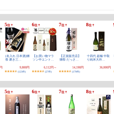
5
6
7
8
位
位
位
位
(名入れ 日本酒)獺
【お買い物マラ
【正規販売店】
十四代 超極 中取
祭 磨き三…
ソン中エント…
獺祭 だっさ…
り純米大吟…
0円
9,800円
6,112円～
14,190円
36,000円
(123件)
(27件)
(179件)
5
6
7
8
位
位
位
位