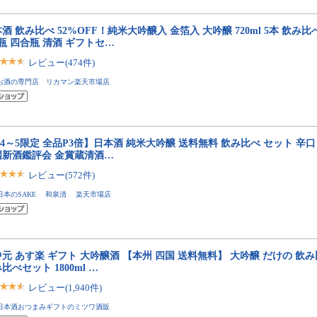
酒 飲み比べ 52%OFF！純米大吟醸入 金箔入 大吟醸 720ml 5本 飲み
瓶 四合瓶 清酒 ギフトセ…
レビュー(474件)
お酒の専門店 リカマン楽天市場店
/4～5限定 全品P3倍】日本酒 純米大吟醸 送料無料 飲み比べ セット 辛口 72
国新酒鑑評会 金賞蔵清酒…
レビュー(572件)
日本のSAKE 和泉清 楽天市場店
元 あす楽 ギフト 大吟醸酒 【本州 四国 送料無料】 大吟醸 だけの 飲み
比べセット 1800ml …
レビュー(1,940件)
日本酒おつまみギフトのミツワ酒販