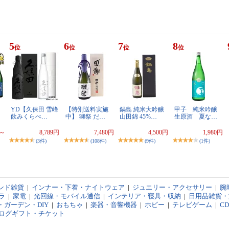
5
6
7
8
位
位
位
位
日
YD【久保田 雪峰
【特別送料実施
鍋島 純米大吟醸
甲子 純米吟醸
飲みくらべ…
中】 獺祭 だ…
山田錦 45%…
生原酒 夏な…
円～
8,789円
7,480円
4,500円
1,980円
(3件)
(108件)
(9件)
(1件)
ンド雑貨
|
インナー・下着・ナイトウェア
|
ジュエリー・アクセサリー
|
腕
ラ
|
家電
|
光回線・モバイル通信
|
インテリア・寝具・収納
|
日用品雑貨・
・ガーデン・DIY
|
おもちゃ
|
楽器・音響機器
|
ホビー
|
テレビゲーム
|
C
ログギフト・チケット