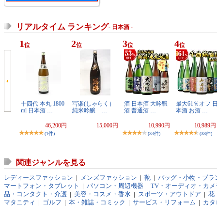
リアルタイム ランキング
- 日本酒 -
1
2
3
4
位
位
位
位
十四代 本丸 1800
写楽(しゃらく）
酒 日本酒 大吟醸
最大61％オフ 
ml 日本酒 …
純米吟醸 …
酒 普通酒 …
本酒 お酒 …
46,200円
15,000円
10,990円
10,989
(1件)
(33件)
(38件)
関連ジャンルを見る
レディースファッション
|
メンズファッション
|
靴
|
バッグ・小物・ブラ
マートフォン・タブレット
|
パソコン・周辺機器
|
TV・オーディオ・カメ
品・コンタクト・介護
|
美容・コスメ・香水
|
スポーツ・アウトドア
|
花
マタニティ
|
ゴルフ
|
本・雑誌・コミック
|
サービス・リフォーム
|
カタ