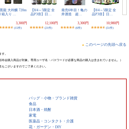
黒龍 大吟醸 720m
【8/4～5限定 全
発売6年目！亀の
【8/4～5限定 全
l 箱入り …
品P3倍】日…
井酒造 超…
品P3倍】日…
3,300円
12,100円
3,300円
10,980円
(15件)
(21件)
(6件)
(51件)
このページの先頭へ戻る
ます。
頒布会購入商品が対象。専用ユーザ名・パスワードが必要な商品の購入は含まれていません。）
性もございますのでご了承ください。
バッグ・小物・ブランド雑貨
食品
日本酒・焼酎
家電
医薬品・コンタクト・介護
花・ガーデン・DIY