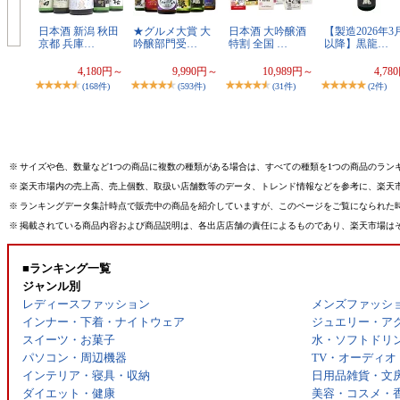
日本酒 新潟 秋田
★グルメ大賞 大
日本酒 大吟醸酒
【製造2026年3
京都 兵庫…
吟醸部門受…
特割 全国 …
以降】黒龍…
4,180円～
9,990円～
10,989円～
4,78
(168件)
(593件)
(31件)
(2件)
※
サイズや色、数量など1つの商品に複数の種類がある場合は、すべての種類を1つの商品のラン
※
楽天市場内の売上高、売上個数、取扱い店舗数等のデータ、トレンド情報などを参考に、楽天
※
ランキングデータ集計時点で販売中の商品を紹介していますが、このページをご覧になられた
※
掲載されている商品内容および商品説明は、各出店店舗の責任によるものであり、楽天市場は
■ランキング一覧
ジャンル別
レディースファッション
メンズファッシ
インナー・下着・ナイトウェア
ジュエリー・ア
スイーツ・お菓子
水・ソフトドリ
パソコン・周辺機器
TV・オーディオ
インテリア・寝具・収納
日用品雑貨・文
ダイエット・健康
美容・コスメ・