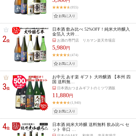
円
(955)
日本酒 飲み比べ 52%OFF！純米大吟醸入
金箔入 大吟…
2
お酒の専門店 リカマン楽天市場店
位
5,980
円
(474)
お中元 あす楽 ギフト 大吟醸酒 【本州 四
国 送料無…
3
日本酒おつまみギフトのミツワ酒販
位
11,880
円
(1,940)
4
日本酒 純米大吟醸 送料無料 飲み比べ セ
位
ット 辛口 …
日本のSAKE 和泉清 楽天市場店