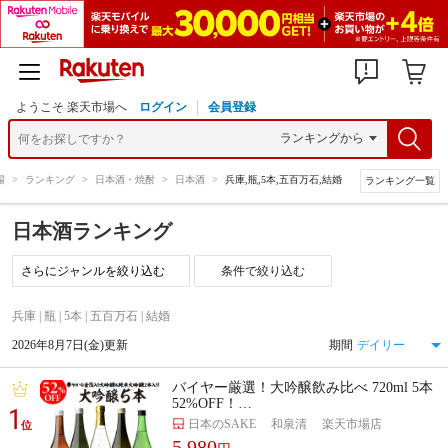
ようこそ 楽天市場へ
ログイン
会員登録
場
>
ランキング
>
日本酒・焼酎
>
日本酒
>
兵庫,瓶,5本,五百万石,結婚
ランキング一覧
日本酒ランキング
条件で絞り込む
兵庫 | 瓶 | 5本 | 五百万石 | 結婚
2026年8月7日(金)更新
期間
バイヤー厳選！大吟醸飲み比べ 720ml 5本
52%OFF！…
1
日本のSAKE 和泉清 楽天市場店
位
5,980