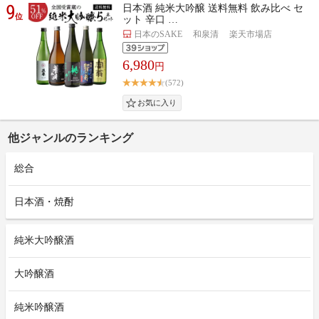
9
日本酒 純米大吟醸 送料無料 飲み比べ セ
位
ット 辛口 …
日本のSAKE 和泉清 楽天市場店
6,980
円
(572)
他ジャンルのランキング
総合
日本酒・焼酎
純米大吟醸酒
大吟醸酒
純米吟醸酒