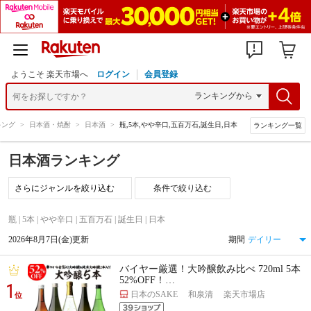
ようこそ 楽天市場へ
ログイン
会員登録
キング
>
日本酒・焼酎
>
日本酒
>
瓶,5本,やや辛口,五百万石,誕生日,日本
ランキング一覧
日本酒ランキング
条件で絞り込む
瓶 | 5本 | やや辛口 | 五百万石 | 誕生日 | 日本
2026年8月7日(金)更新
期間
バイヤー厳選！大吟醸飲み比べ 720ml 5本
52%OFF！…
1
日本のSAKE 和泉清 楽天市場店
位