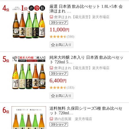
4
厳選 日本酒 飲み比べセット 1.8L×5本 会
位
津ほまれ …
會津ほまれ【蔵元直営】楽天市場店
11,000
円
(590)
5
純米大吟醸 2本入り 日本酒 飲み比べセッ
位
ト 720ml 5…
會津ほまれ【蔵元直営】楽天市場店
6,400
円
(183)
6
送料無料 久保田シリーズ5種 飲み比べセ
位
ット 720ml…
酒の志筑屋 楽天市場店