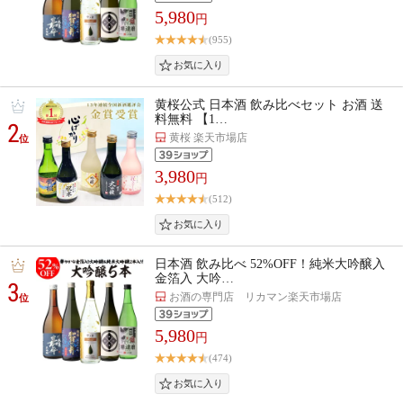
5,980
円
(955)
黄桜公式 日本酒 飲み比べセット お酒 送
料無料 【1…
2
黄桜 楽天市場店
位
3,980
円
(512)
日本酒 飲み比べ 52%OFF！純米大吟醸入
金箔入 大吟…
3
お酒の専門店 リカマン楽天市場店
位
5,980
円
(474)