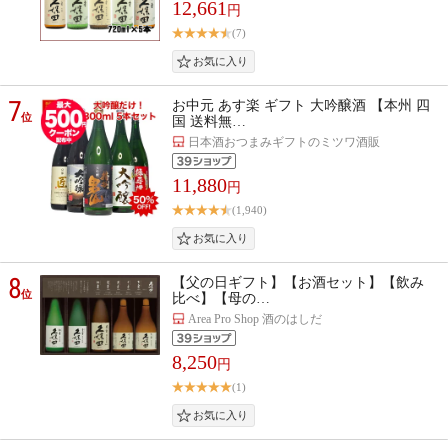
12,661
円
(7)
7
お中元 あす楽 ギフト 大吟醸酒 【本州 四
位
国 送料無…
日本酒おつまみギフトのミツワ酒販
11,880
円
(1,940)
8
【父の日ギフト】【お酒セット】【飲み
位
比べ】【母の…
Area Pro Shop 酒のはしだ
8,250
円
(1)