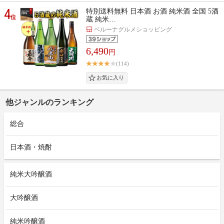
4
特別送料無料 日本酒 お酒 純米酒 全国 5酒
位
蔵 純米…
ベルーナグルメショッピング
6,490
円
(114)
他ジャンルのランキング
総合
日本酒・焼酎
純米大吟醸酒
大吟醸酒
純米吟醸酒