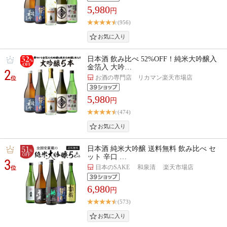
5,980
円
(956)
日本酒 飲み比べ 52%OFF！純米大吟醸入
金箔入 大吟…
2
お酒の専門店 リカマン楽天市場店
位
5,980
円
(474)
日本酒 純米大吟醸 送料無料 飲み比べ セ
ット 辛口 …
3
日本のSAKE 和泉清 楽天市場店
位
6,980
円
(573)