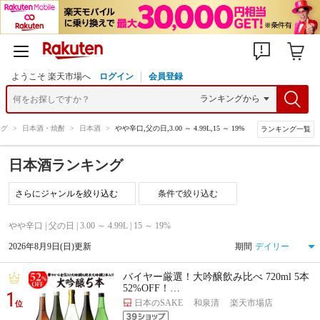
ようこそ 楽天市場へ
ログイン
会員登録
ング
>
日本酒・焼酎
>
日本酒
>
やや辛口,父の日,3.00 ～ 4.99L,15 ～ 19%
ランキング一覧
日本酒ランキング
条件で絞り込む
やや辛口 | 父の日 | 3.00 ～ 4.99L | 15 ～ 19%
2026年8月9日(日)更新
期間
バイヤー厳選！大吟醸飲み比べ 720ml 5本
52%OFF！…
1
日本のSAKE 和泉清 楽天市場店
位