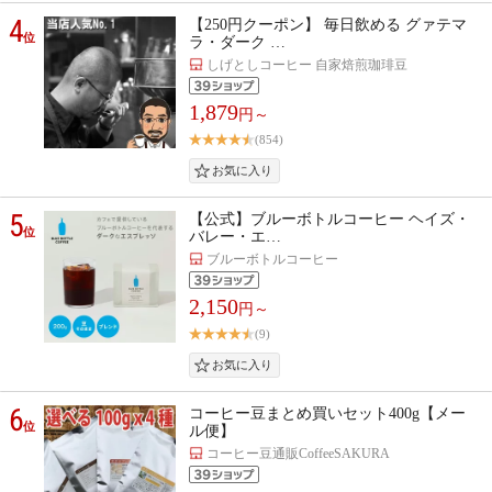
4
【250円クーポン】 毎日飲める グァテマ
位
ラ・ダーク …
しげとしコーヒー 自家焙煎珈琲豆
1,879
円～
(854)
5
【公式】ブルーボトルコーヒー ヘイズ・
位
バレー・エ…
ブルーボトルコーヒー
2,150
円～
(9)
6
コーヒー豆まとめ買いセット400g【メー
位
ル便】
コーヒー豆通販CoffeeSAKURA