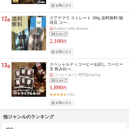
12
グアテマラ ストレート 300g 送料無料!珈
位
琲豆 コー…
Koshien Coffee Roasters
2,100
円
13
スペシャルティコーヒーお試し コーヒー
位
豆 飲み比べ…
コーヒー＆パン専門店DripTrip
1,890
円
(180)
他ジャンルのランキング