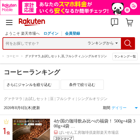
ようこそ 楽天市場へ
ログイン
会員登録
>
コーヒー
>
グァテマラ,お試しセット,豆,フルシティ,シングルオリジン
ランキング一覧
コーヒーランキング
条件で絞り込む
グァテマラ | お試しセット | 豆 | フルシティ | シングルオリジン
2026年8月6日(木)更新
期間
4か国の珈琲飲み比べの福袋！ 500g×4袋 3
00g×4袋 …
1
ばいせん工房珈琲倶楽部楽天市場店
位