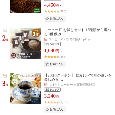
4,450
円～
(290)
コーヒー豆 お試しセット 15種類から選べ
る3種 飲み…
2
コーヒー＆パン専門店DripTrip
位
1,690
円～
(352)
【250円クーポン】 飲み比べで味の違いを
楽しめる …
3
しげとしコーヒー 自家焙煎珈琲豆
位
3,240
円
(1,313)