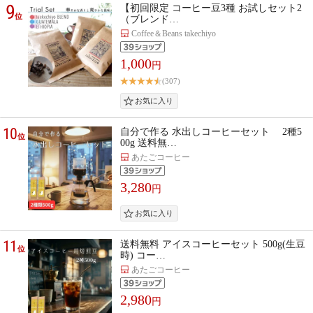
9
【初回限定 コーヒー豆3種 お試しセット2
位
（ブレンド…
Coffee＆Beans takechiyo
1,000
円
(307)
10
自分で作る 水出しコーヒーセット 2種5
位
00g 送料無…
あたごコーヒー
3,280
円
11
送料無料 アイスコーヒーセット 500g(生豆
位
時) コー…
あたごコーヒー
2,980
円