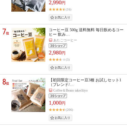
2,990
円
(16)
7
コーヒー豆 500g 送料無料 毎日飲めるコー
位
ヒー 飲み…
あたごコーヒー
2,980
円
(3)
8
【初回限定コーヒー豆3種 お試しセット1
位
（ブレンド/…
Coffee＆Beans takechiyo
1,000
円
(206)