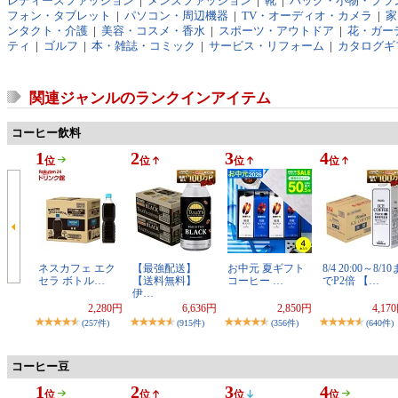
レディースファッション
|
メンズファッション
|
靴
|
バッグ・小物・ブラ
フォン・タブレット
|
パソコン・周辺機器
|
TV・オーディオ・カメラ
|
家
ンタクト・介護
|
美容・コスメ・香水
|
スポーツ・アウトドア
|
花・ガーデ
ティ
|
ゴルフ
|
本・雑誌・コミック
|
サービス・リフォーム
|
カタログギ
関連ジャンルのランクインアイテム
コーヒー飲料
1
2
3
4
位
位
位
位
ネスカフェ エク
【最強配送】
お中元 夏ギフト
8/4 20:00～8/10
セラ ボトル…
【送料無料】
コーヒー …
でP2倍 【…
伊…
2,280円
6,636円
2,850円
4,17
(257件)
(915件)
(356件)
(640件)
コーヒー豆
1
2
3
4
位
位
位
位