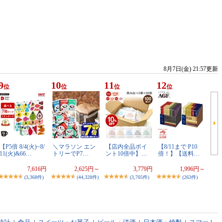
8月7日(金) 21:57更新
9
10
11
12
位
位
位
位
【P5倍 8/4(火)~8/
＼マラソン エン
【店内全品ポイ
【8/11まで P10
11(火)&66…
トリーでP7…
ント10倍中】…
倍！】【送料…
7,616円
2,625円～
3,779円
1,996円～
(3,368件)
(44,328件)
(3,705件)
(263件)