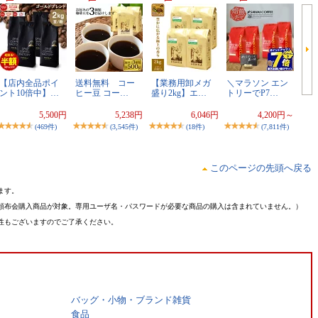
【店内全品ポイ
送料無料 コー
【業務用卸メガ
＼マラソン エン
ント10倍中】…
ヒー豆 コー…
盛り2kg】エ…
トリーでP7…
5,500円
5,238円
6,046円
4,200円～
(469件)
(3,545件)
(18件)
(7,811件)
このページの先頭へ戻る
ます。
頒布会購入商品が対象。専用ユーザ名・パスワードが必要な商品の購入は含まれていません。）
性もございますのでご了承ください。
バッグ・小物・ブランド雑貨
食品