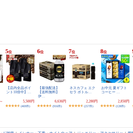
5
6
7
8
位
位
位
位
【店内全品ポイ
【最強配送】
ネスカフェ エク
お中元 夏ギフト
ント10倍中】…
【送料無料】
セラ ボトル…
コーヒー …
伊…
円～
5,500円
6,636円
2,280円
2,850円
(469件)
(916件)
(257件)
(128件)