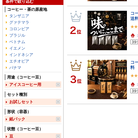
条件で絞り込む
コーヒー・茶の原産地
コー
タンザニア
送料
グァテマラ
コロンビア
ブラジル
ベトナム
イエメン
インドネシア
エチオピア
コー
料
パナマ
用途（コーヒー豆）
アイスコーヒー用
セット種別
お試しセット
形状（容器）
紙パック
状態（コーヒー豆）
豆