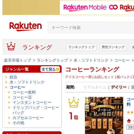
ランキング
ランキングトップ
男性ランキング
楽天市場トップ
>
ランキングトップ
>
水・ソフトドリンク
>
コーヒー
コーヒーランキング
ジャンル一覧
総合
アイスコーヒー用 | お試しセット | 紙パック | 豆 |
水・ソフトドリンク
コーヒー
期間:
リアルタイム
|
デイリー
|
コーヒー飲料
コーヒー豆
コー
インスタントコーヒー
料
ドリップバッグ・コーヒー
バッグ
カプセルコーヒー
その他