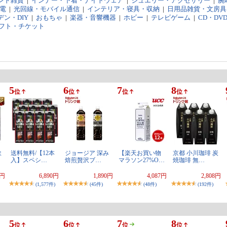
ンド雑貨
|
インナー・下着・ナイトウェア
|
ジュエリー・アクセサリー
|
腕
電
|
光回線・モバイル通信
|
インテリア・寝具・収納
|
日用品雑貨・文房具
ン・DIY
|
おもちゃ
|
楽器・音響機器
|
ホビー
|
テレビゲーム
|
CD・DV
フト・チケット
5
6
7
8
位
位
位
位
ま
送料無料/【12本
ジョージア 深み
【楽天お買い物
京都 小川珈琲 炭
入】スペシ…
焙煎贅沢ブ…
マラソン27%O…
焼珈琲 無…
0円
6,890円
1,890円
4,087円
2,808円
(1,577件)
(45件)
(48件)
(192件)
5
6
7
8
位
位
位
位