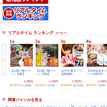
リアルタイム ランキング
- コーヒー -
1
2
3
4
位
位
位
位
【お買い物マラ
【お買い物マラ
お中元 夏ギフト
【店内全品ポイ
ソン 半額】 …
ソン 半額】 …
送料無料 …
ント10倍中】…
4,590円
5,599円
2,788円～
2,530
(1,398件)
(532件)
(49,922件)
(238件)
関連ジャンルを見る