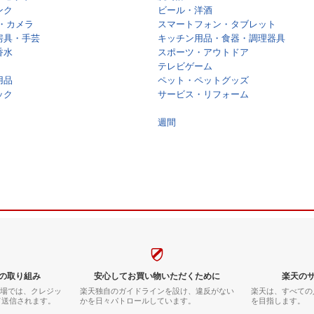
ンク
ビール・洋酒
・カメラ
スマートフォン・タブレット
房具・手芸
キッチン用品・食器・調理器具
香水
スポーツ・アウトドア
テレビゲーム
用品
ペット・ペットグッズ
ック
サービス・リフォーム
週間
の取り組み
安心してお買い物いただくために
楽天の
市場では、クレジッ
楽天独自のガイドラインを設け、違反がない
楽天は、すべての
て送信されます。
かを日々パトロールしています。
を目指します。