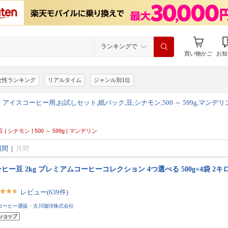
ランキングで
買い物かご
お知
女性ランキング
リアルタイム
ジャンル別1位
>
アイスコーヒー用,お試しセット,紙パック,豆,シナモン,500 ～ 599g,マンデリ
 シナモン | 500 ～ 599g | マンデリン
週間
|
月間
ヒー豆 2kg プレミアムコーヒーコレクション 4つ選べる 500g×4袋 2キロ
レビュー(639件)
コーヒー通販・古川珈琲株式会社