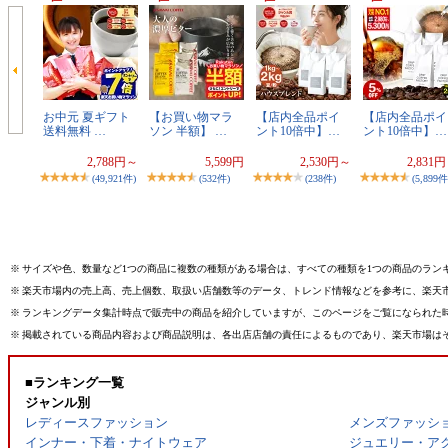
お中元 夏ギフト
【お買い物マラ
【店内全品ポイ
【店内全品ポイ
送料無料 …
ソン 半額】 …
ント10倍中】…
ント10倍中】…
2,788円～
5,599円
2,530円～
2,831
(49,921件)
(532件)
(238件)
(5,899件
※
サイズや色、数量など1つの商品に複数の種類がある場合は、すべての種類を1つの商品のラン
※
楽天市場内の売上高、売上個数、取扱い店舗数等のデータ、トレンド情報などを参考に、楽天
※
ランキングデータ集計時点で販売中の商品を紹介していますが、このページをご覧になられた
※
掲載されている商品内容および商品説明は、各出店店舗の責任によるものであり、楽天市場は
■ランキング一覧
ジャンル別
レディースファッション
メンズファッシ
インナー・下着・ナイトウェア
ジュエリー・ア