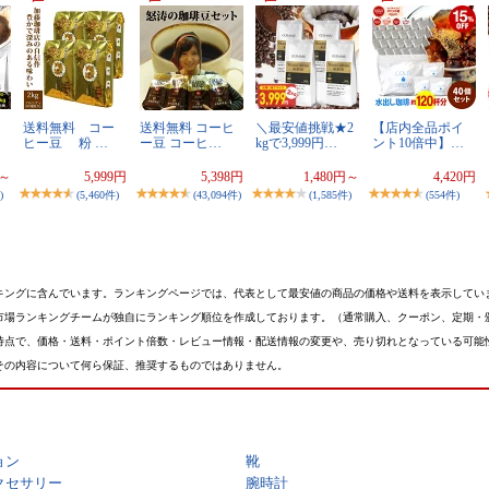
送料無料 コー
送料無料 コーヒ
＼最安値挑戦★2
【店内全品ポイ
ヒー豆 粉 …
ー豆 コーヒ…
kgで3,999円…
ント10倍中】…
円～
5,999円
5,398円
1,480円～
4,420円
)
(5,460件)
(43,094件)
(1,585件)
(554件)
キングに含んでいます。ランキングページでは、代表として最安値の商品の価格や送料を表示してい
市場ランキングチームが独自にランキング順位を作成しております。（通常購入、クーポン、定期・
時点で、価格・送料・ポイント倍数・レビュー情報・配送情報の変更や、売り切れとなっている可能
その内容について何ら保証、推奨するものではありません。
ョン
靴
クセサリー
腕時計