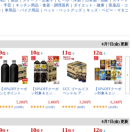
時計
|
食品
|
スイーツ・お菓子
|
ビール・洋酒
|
日本酒・焼酎
|
スマート
・手芸
|
キッチン用品・食器・調理器具
|
ダイエット・健康
|
医薬品・コ
D
|
車用品・バイク用品
|
ペット・ペットグッズ
|
キッズ・ベビー・マタニ
8月7日(金) 更新
9
10
11
12
位
位
位
位
【10%OFFクーポ
【10%OFFクーポ
UCC ゴールドス
【10%OFFクーポ
ンとポイント…
ン対象＆エン…
ペシャル ア…
ン対象＆エン…
5,280円
3,480円
3,260円
6,240円
(139件)
(131件)
(85件)
(353件)
8月7日(金) 更新
9
10
11
12
位
位
位
位