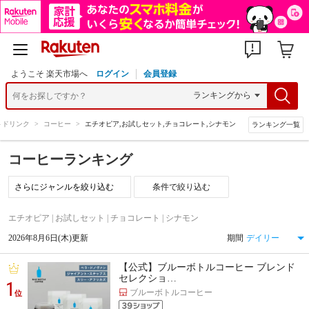
ようこそ 楽天市場へ
ログイン
会員登録
トドリンク
>
コーヒー
>
エチオピア,お試しセット,チョコレート,シナモン
ランキング一覧
コーヒーランキング
条件で絞り込む
エチオピア | お試しセット | チョコレート | シナモン
2026年8月6日(木)更新
期間
【公式】ブルーボトルコーヒー ブレンド
セレクショ…
1
ブルーボトルコーヒー
位