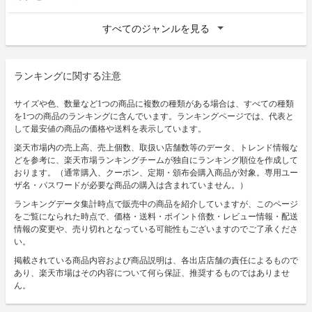
すべてのジャンルを見る
ランキングに関する注意
サイズや色、数量など1つの商品に複数の種類がある場合は、すべての種類
を1つの商品のランキングに含んでいます。ランキングページでは、代表と
して最安値の商品の価格や送料を表示しています。
楽天市場内の売上高、売上個数、取扱い店舗数等のデータ、トレンド情報な
どを参考に、楽天市場ランキングチームが独自にランキング順位を作成して
おります。（通常購入、クーポン、定期・頒布会購入商品が対象。専用ユー
ザ名・パスワードが必要な商品の購入は含まれていません。）
ランキングデータ集計時点で販売中の商品を紹介していますが、このページ
をご覧になられた時点で、価格・送料・ポイント倍数・レビュー情報・配送
情報の変更や、売り切れとなっている可能性もございますのでご了承くださ
い。
掲載されている商品内容および商品説明は、各出店店舗の責任によるもので
あり、楽天市場はその内容について何ら保証、推奨するものではありませ
ん。