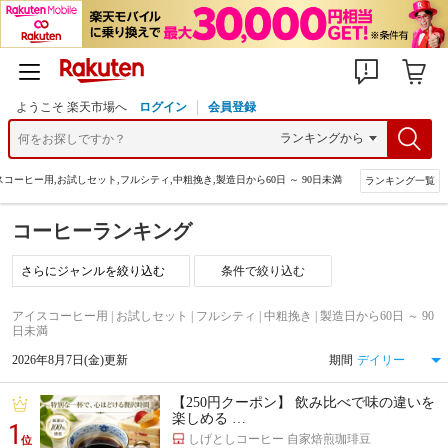
ようこそ 楽天市場へ
ログイン
会員登録
コーヒー用,お試しセット,フルシティ,中粗挽き,製造日から60日 ～ 90日未満
ランキング一覧
コーヒーランキング
条件で絞り込む
アイスコーヒー用 | お試しセット | フルシティ | 中粗挽き | 製造日から60日 ～ 90
日未満
2026年8月7日(金)更新
期間
【250円クーポン】 飲み比べで味の違いを
楽しめる …
1
しげとしコーヒー 自家焙煎珈琲豆
位