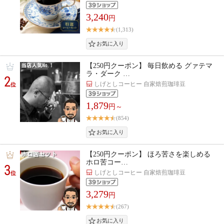
3,240
円
(1,313)
【250円クーポン】 毎日飲める グァテマ
ラ・ダーク …
2
しげとしコーヒー 自家焙煎珈琲豆
位
1,879
円～
(854)
【250円クーポン】 ほろ苦さを楽しめる
ホロ苦コー…
3
しげとしコーヒー 自家焙煎珈琲豆
位
3,279
円
(267)