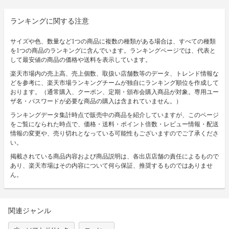
ランキングに関する注意
サイズや色、数量など1つの商品に複数の種類がある場合は、すべての種類
を1つの商品のランキングに含んでいます。ランキングページでは、代表と
して最安値の商品の価格や送料を表示しています。
楽天市場内の売上高、売上個数、取扱い店舗数等のデータ、トレンド情報な
どを参考に、楽天市場ランキングチームが独自にランキング順位を作成して
おります。（通常購入、クーポン、定期・頒布会購入商品が対象。専用ユー
ザ名・パスワードが必要な商品の購入は含まれていません。）
ランキングデータ集計時点で販売中の商品を紹介していますが、このページ
をご覧になられた時点で、価格・送料・ポイント倍数・レビュー情報・配送
情報の変更や、売り切れとなっている可能性もございますのでご了承くださ
い。
掲載されている商品内容および商品説明は、各出店店舗の責任によるもので
あり、楽天市場はその内容について何ら保証、推奨するものではありませ
ん。
関連ジャンル