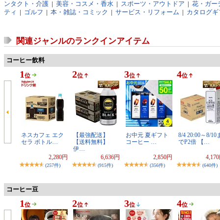
ンタクト・介護
|
美容・コスメ・香水
|
スポーツ・アウトドア
|
花・ガーデ
ティ
|
ゴルフ
|
本・雑誌・コミック
|
サービス・リフォーム
|
カタログギ
関連ジャンルのランクインアイテム
コーヒー飲料
1
2
3
4
位
位
位
位
ネスカフェ エク
【最強配送】
お中元 夏ギフト
8/4 20:00～8/10
セラ ボトル…
【送料無料】
コーヒー …
でP2倍 【…
伊…
2,280円
6,636円
2,850円
4,17
(257件)
(915件)
(356件)
(640件)
コーヒー豆
1
2
3
4
位
位
位
位