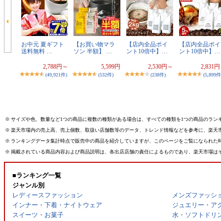
お中元 夏ギフト
【お買い物マラ
【店内全品ポイ
【店内全品ポイ
送料無料 …
ソン 半額】 …
ント10倍中】…
ント10倍中】…
2,788円～
5,599円
2,530円～
2,831
(49,921件)
(532件)
(238件)
(5,899件
※
サイズや色、数量など1つの商品に複数の種類がある場合は、すべての種類を1つの商品のラン
※
楽天市場内の売上高、売上個数、取扱い店舗数等のデータ、トレンド情報などを参考に、楽天
※
ランキングデータ集計時点で販売中の商品を紹介していますが、このページをご覧になられた
※
掲載されている商品内容および商品説明は、各出店店舗の責任によるものであり、楽天市場は
■ランキング一覧
ジャンル別
レディースファッション
メンズファッシ
インナー・下着・ナイトウェア
ジュエリー・ア
スイーツ・お菓子
水・ソフトドリ