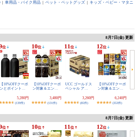
D
|
車用品・バイク用品
|
ペット・ペットグッズ
|
キッズ・ベビー・マタニ
8月7日(金) 更新
9
10
11
12
位
位
位
位
【10%OFFクーポ
【10%OFFクーポ
UCC ゴールドス
【10%OFFクーポ
ンとポイント…
ン対象＆エン…
ペシャル ア…
ン対象＆エン…
5,280円
3,480円
3,260円
6,240円
(139件)
(131件)
(85件)
(353件)
8月7日(金) 更新
9
10
11
12
位
位
位
位