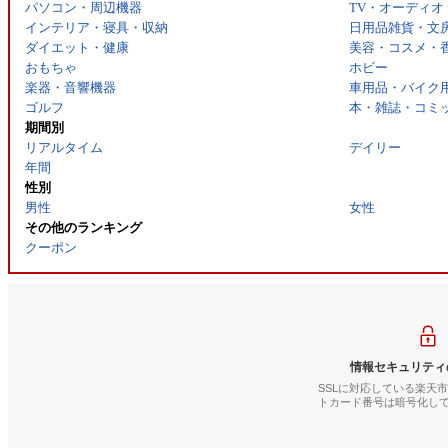
パソコン・周辺機器
TV・オーディオ
インテリア・寝具・収納
日用品雑貨・文
ダイエット・健康
美容・コスメ・
おもちゃ
ホビー
楽器・音響機器
車用品・バイク
ゴルフ
本・雑誌・コミ
期間別
リアルタイム
デイリー
年間
性別
男性
女性
その他のランキング
クーポン
情報セキュリティ
SSLに対応している楽天
トカード番号は暗号化し