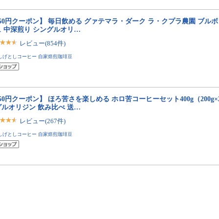
50円クーポン】 毎日飲める グァテマラ・ダーク ラ・クプラ農園 ブル
ュ 中深煎り シングルオリ…
レビュー(854件)
しげとしコーヒー 自家焙煎珈琲豆
50円クーポン】 ほろ苦さを楽しめる ホロ苦コーヒーセット400g（200g×
グルオリジン 飲み比べ 送…
レビュー(267件)
しげとしコーヒー 自家焙煎珈琲豆