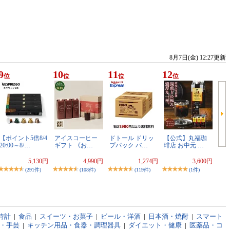
8月7日(金) 12:27更新
9
10
11
12
位
位
位
位
【ポイント5倍8/4
アイスコーヒー
ドトール ドリッ
【公式】丸福珈
20:00～8/…
ギフト 《お…
プパック バ…
琲店 お中元 …
5,130円
4,990円
1,274円
3,600円
(291件)
(108件)
(119件)
(1件)
時計
|
食品
|
スイーツ・お菓子
|
ビール・洋酒
|
日本酒・焼酎
|
スマート
・手芸
|
キッチン用品・食器・調理器具
|
ダイエット・健康
|
医薬品・コ