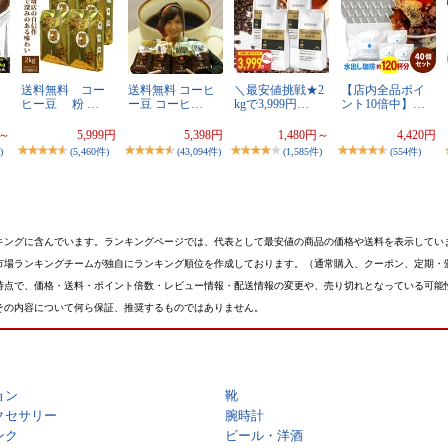
送料無料 コー
送料無料 コーヒ
＼最安値挑戦★2
【店内全品ポイ
ヒー豆 粉 …
ー豆 コーヒ…
kgで3,999円…
ント10倍中】…
円～
5,999円
5,398円
1,480円～
4,420円
)
(5,460件)
(43,094件)
(1,585件)
(554件)
キングに含んでいます。ランキングページでは、代表として最安値の商品の価格や送料を表示してい
市場ランキングチームが独自にランキング順位を作成しております。（通常購入、クーポン、定期・
時点で、価格・送料・ポイント倍数・レビュー情報・配送情報の変更や、売り切れとなっている可能
その内容について何ら保証、推奨するものではありません。
ョン
靴
クセサリー
腕時計
ンク
ビール・洋酒