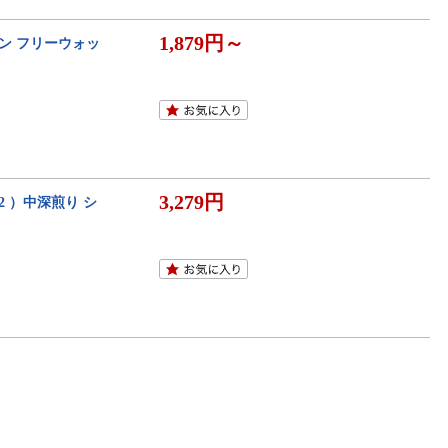
1,879円～
ボン フリーウォッ
3,279円
2 ）中深煎り シ