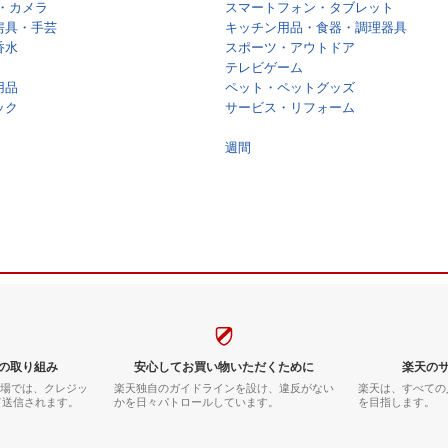
・カメラ
スマートフォン・タブレット
房具・手芸
キッチン用品・食器・調理器具
香水
スポーツ・アウトドア
テレビゲーム
用品
ペット・ペットグッズ
ック
サービス・リフォーム
週間
の取り組み
安心してお買い物いただくために
楽天の
市場では、クレジッ
楽天独自のガイドラインを設け、違反がない
楽天は、すべての
て送信されます。
かを日々パトロールしています。
を目指します。