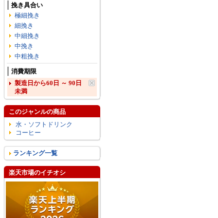
挽き具合い
極細挽き
細挽き
中細挽き
中挽き
中粗挽き
消費期限
製造日から60日 ～ 90日
未満
このジャンルの商品
水・ソフトドリンク
コーヒー
ランキング一覧
楽天市場のイチオシ