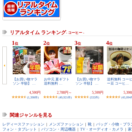
リアルタイム ランキング
- コーヒー -
1
2
3
4
位
位
位
位
【お買い物マラ
お中元 夏ギフト
【お買い物マラ
送料無料 コー
ソン 半額】 …
送料無料 …
ソン 半額】 …
ー豆 コーヒ…
4,590円
2,788円～
5,599円
5,39
(1,398件)
(49,921件)
(532件)
(43,094
関連ジャンルを見る
レディースファッション
|
メンズファッション
|
靴
|
バッグ・小物・ブラ
フォン・タブレット
|
パソコン・周辺機器
|
TV・オーディオ・カメラ
|
家