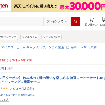
ランキングで
買い物かご
お知
女性ランキング
リアルタイム
ジャンル別1位
>
アイスコーヒー用,キャラメル,フルシティ,製造日から60日 ～ 90日未満
製造日から60日 ～ 90日未満
週間
|
月間
50円クーポン】 飲み比べで味の違いを楽しめる 特選コーヒーセット400g（
ニア・ウテングレ農園ナチ…
レビュー(1,313件)
しげとしコーヒー 自家焙煎珈琲豆