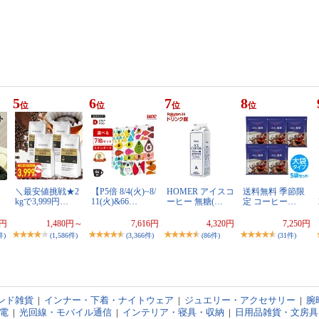
5
6
7
8
位
位
位
位
ヒ
＼最安値挑戦★2
【P5倍 8/4(火)~8/
HOMER アイスコ
送料無料 季節限
kgで3,999円…
11(火)&66…
ーヒー 無糖(…
定 コーヒー…
8円
1,480円～
7,616円
4,320円
7,250円
件)
(1,586件)
(3,366件)
(86件)
(31件)
ンド雑貨
|
インナー・下着・ナイトウェア
|
ジュエリー・アクセサリー
|
腕
電
|
光回線・モバイル通信
|
インテリア・寝具・収納
|
日用品雑貨・文房具