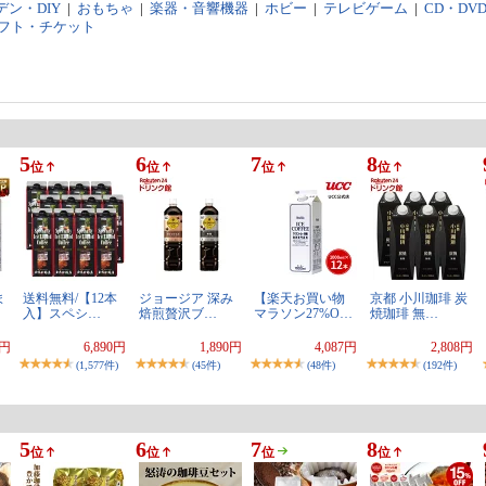
ン・DIY
|
おもちゃ
|
楽器・音響機器
|
ホビー
|
テレビゲーム
|
CD・DV
フト・チケット
5
6
7
8
位
位
位
位
ま
送料無料/【12本
ジョージア 深み
【楽天お買い物
京都 小川珈琲 炭
入】スペシ…
焙煎贅沢ブ…
マラソン27%O…
焼珈琲 無…
0円
6,890円
1,890円
4,087円
2,808円
(1,577件)
(45件)
(48件)
(192件)
5
6
7
8
位
位
位
位