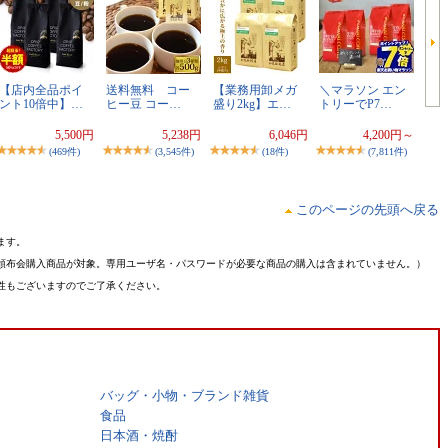
【店内全品ポイ
送料無料 コー
【業務用卸メガ
＼マラソン エン
ント10倍中】…
ヒー豆 コー…
盛り2kg】エ…
トリーでP7…
5,500円
5,238円
6,046円
4,200円～
(469件)
(3,545件)
(18件)
(7,811件)
このページの先頭へ戻る
ます。
頒布会購入商品が対象。専用ユーザ名・パスワードが必要な商品の購入は含まれていません。）
性もございますのでご了承ください。
バッグ・小物・ブランド雑貨
食品
日本酒・焼酎