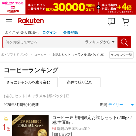
ようこそ 楽天市場へ
ログイン
会員登録
水・ソフトドリンク
>
コーヒー
>
お試しセット,キャラメル,紙パック,豆
ランキング一覧
コーヒーランキング
条件で絞り込む
お試しセット | キャラメル | 紙パック | 豆
2026年8月8日(土)更新
期間
コーヒー豆 初回限定お試しセット(200g×2
種/生豆時…
1
珈琲の王国Beans510
位