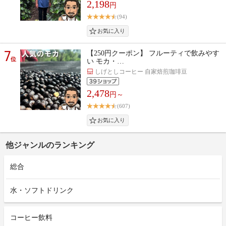
2,198
円
(94)
7
【250円クーポン】 フルーティで飲みやす
位
い モカ・…
しげとしコーヒー 自家焙煎珈琲豆
2,478
円～
(607)
他ジャンルのランキング
総合
水・ソフトドリンク
コーヒー飲料