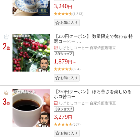
3,240
円
(1,313)
【250円クーポン】 数量限定で替わる 特
選コーヒー …
2
しげとしコーヒー 自家焙煎珈琲豆
位
1,879
円～
(664)
【250円クーポン】 ほろ苦さを楽しめる
ホロ苦コー…
3
しげとしコーヒー 自家焙煎珈琲豆
位
3,279
円
(267)