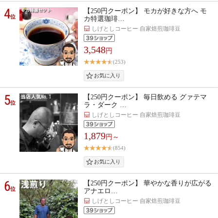
4
【250円クーポン】 モカが好きな方へ モ
位
カ特選珈琲…
しげとしコーヒー 自家焙煎珈琲豆
3,548
円
(253)
5
【250円クーポン】 毎日飲める グァテマ
位
ラ・ダーク …
しげとしコーヒー 自家焙煎珈琲豆
1,879
円～
(854)
6
【250円クーポン】 華やかな香りが広がる
位
アナエロ…
しげとしコーヒー 自家焙煎珈琲豆