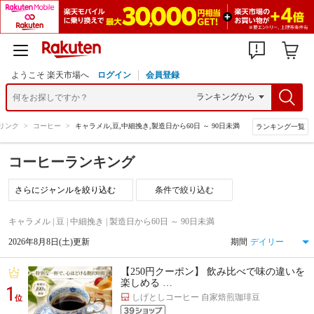
ようこそ 楽天市場へ
ログイン
会員登録
リンク
>
コーヒー
>
キャラメル,豆,中細挽き,製造日から60日 ～ 90日未満
ランキング一覧
コーヒーランキング
条件で絞り込む
キャラメル | 豆 | 中細挽き | 製造日から60日 ～ 90日未満
2026年8月8日(土)更新
期間
【250円クーポン】 飲み比べで味の違いを
楽しめる …
1
しげとしコーヒー 自家焙煎珈琲豆
位