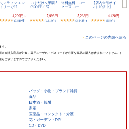
＼マラソン エン
いまだけ＼半額 5
送料無料 コー
【店内全品ポイ
トリーでP7…
0%OFF／ 送…
ヒー豆 コー…
ント10倍中】…
4,200円～
7,998円
5,238円
4,420円
(7,810件)
(1,314件)
(3,543件)
(554件)
このページの先頭へ戻る
ます。
頒布会購入商品が対象。専用ユーザ名・パスワードが必要な商品の購入は含まれていません。）
性もございますのでご了承ください。
バッグ・小物・ブランド雑貨
食品
日本酒・焼酎
家電
医薬品・コンタクト・介護
花・ガーデン・DIY
CD・DVD