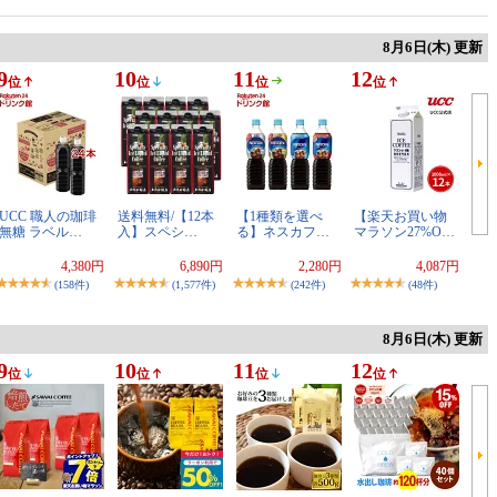
8月6日(木) 更新
9
10
11
12
位
位
位
位
UCC 職人の珈琲
送料無料/【12本
【1種類を選べ
【楽天お買い物
無糖 ラベル…
入】スペシ…
る】ネスカフ…
マラソン27%O…
4,380円
6,890円
2,280円
4,087円
(158件)
(1,577件)
(242件)
(48件)
8月6日(木) 更新
9
10
11
12
位
位
位
位