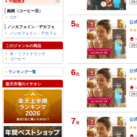
中細挽き
銘柄（コーヒー豆）
コナ
5
公式
位
ノンカフェイン・デカフェ
ノンカフェイン・デカフェ
このジャンルの商品
水・ソフトドリンク
コーヒー
6
公式
ランキング一覧
位
楽天市場のイチオシ
7
公式
位