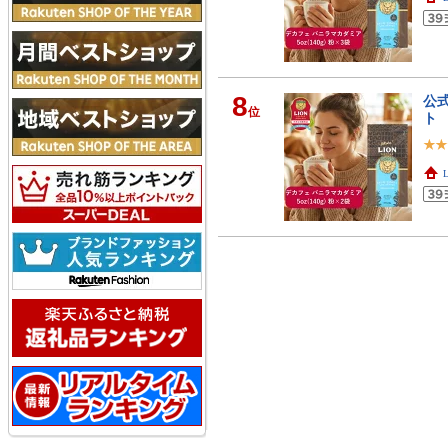
8
公式
位
ト