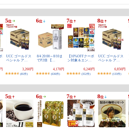
5
6
7
8
位
位
位
位
ポ
UCC ゴールドス
8/4 20:00～8/10ま
【10%OFFクーポ
UCC ゴールドス
ペシャル ア…
でP2倍 【…
ン対象＆エン…
ペシャル ア…
0円
3,260円
4,170円
6,240円
6,850円
(85件)
(636件)
(352件)
(133件)
5
6
7
8
位
位
位
位