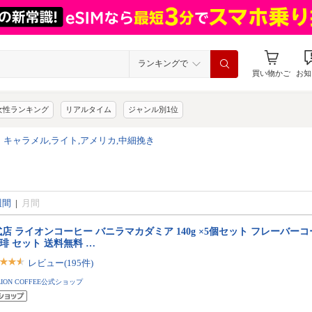
ランキングで
買い物かご
お知
女性ランキング
リアルタイム
ジャンル別1位
>
キャラメル,ライト,アメリカ,中細挽き
週間
|
月間
店 ライオンコーヒー バニラマカダミア 140g ×5個セット フレーバーコーヒー
珈琲 セット 送料無料 …
レビュー(195件)
LION COFFEE公式ショップ