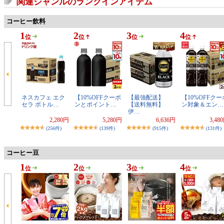
関連ジャンルのランクインアイテム
コーヒー飲料
1
2
3
4
位
位
位
位
ネスカフェ エク
【10%OFFクーポ
【最強配送】
【10%OFFクー
セラ ボトル…
ンとポイント…
【送料無料】
ン対象＆エン…
伊…
2,280円
5,280円
6,636円
3,48
(256件)
(139件)
(915件)
(131件)
コーヒー豆
1
2
3
4
位
位
位
位