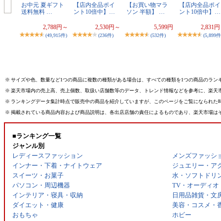
お中元 夏ギフト
【店内全品ポイ
【お買い物マラ
【店内全品ポイ
送料無料 …
ント10倍中】…
ソン 半額】 …
ント10倍中】…
2,788円～
2,530円～
5,599円
2,831
(49,915件)
(236件)
(532件)
(5,899件
※
サイズや色、数量など1つの商品に複数の種類がある場合は、すべての種類を1つの商品のラン
※
楽天市場内の売上高、売上個数、取扱い店舗数等のデータ、トレンド情報などを参考に、楽天
※
ランキングデータ集計時点で販売中の商品を紹介していますが、このページをご覧になられた
※
掲載されている商品内容および商品説明は、各出店店舗の責任によるものであり、楽天市場は
■ランキング一覧
ジャンル別
レディースファッション
メンズファッシ
インナー・下着・ナイトウェア
ジュエリー・ア
スイーツ・お菓子
水・ソフトドリ
パソコン・周辺機器
TV・オーディオ
インテリア・寝具・収納
日用品雑貨・文
ダイエット・健康
美容・コスメ・
おもちゃ
ホビー