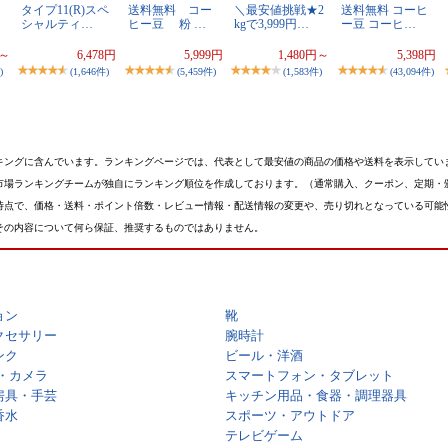
タイプ11(R)スペ
送料無料 コー
＼最安値挑戦★2
送料無料 コーヒ
シャルティ…
ヒー豆 粉 …
kgで3,999円…
ー豆 コーヒ…
円～
6,478円
5,999円
1,480円～
5,398円
)
(1,646件)
(5,459件)
(1,583件)
(43,094件)
キングに含んでいます。ランキングページでは、代表として最安値の商品の価格や送料を表示してい
市場ランキングチームが独自にランキング順位を作成しております。（通常購入、クーポン、定期・
時点で、価格・送料・ポイント倍数・レビュー情報・配送情報の変更や、売り切れとなっている可能
その内容について何ら保証、推奨するものではありません。
ョン
靴
クセサリー
腕時計
ンク
ビール・洋酒
・カメラ
スマートフォン・タブレット
房具・手芸
キッチン用品・食器・調理器具
香水
スポーツ・アウトドア
テレビゲーム