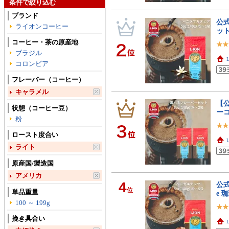
条件で絞り込む
ブランド
公式
ライオンコーヒー
ット
コーヒー・茶の原産地
ブラジル
コロンビア
フレーバー（コーヒー）
キャラメル
【公
状態（コーヒー豆）
ーコ
粉
ロースト度合い
ライト
原産国/製造国
アメリカ
4
公式
位
単品重量
e 
100 ～ 199g
挽き具合い