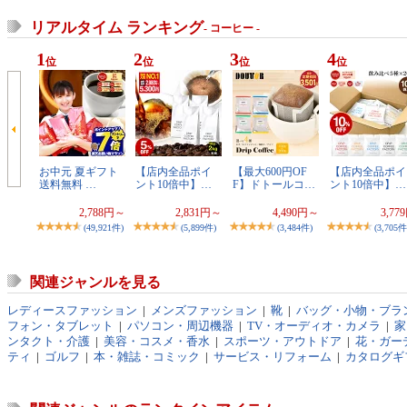
リアルタイム ランキング
- コーヒー -
1
2
3
4
位
位
位
位
お中元 夏ギフト
【店内全品ポイ
【最大600円OF
【店内全品ポイ
送料無料 …
ント10倍中】…
F】ドトールコ…
ント10倍中】…
2,788円～
2,831円～
4,490円～
3,77
(49,921件)
(5,899件)
(3,484件)
(3,705件
関連ジャンルを見る
レディースファッション
|
メンズファッション
|
靴
|
バッグ・小物・ブラ
フォン・タブレット
|
パソコン・周辺機器
|
TV・オーディオ・カメラ
|
家
ンタクト・介護
|
美容・コスメ・香水
|
スポーツ・アウトドア
|
花・ガーデ
ティ
|
ゴルフ
|
本・雑誌・コミック
|
サービス・リフォーム
|
カタログギ