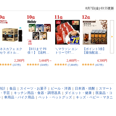
8月7日(金) 03:55更新
9
10
11
12
位
位
位
位
ネスカフェ エク
【8/11まで P8
＼マラソン エン
【ポイント5倍】
セラ ボトル…
倍！】【送料…
トリーでP7…
【最強配送…
2,280円
3,444円～
2,460円～
4,500円
(257件)
(504件)
(7,884件)
(457件)
時計
|
食品
|
スイーツ・お菓子
|
ビール・洋酒
|
日本酒・焼酎
|
スマート
・手芸
|
キッチン用品・食器・調理器具
|
ダイエット・健康
|
医薬品・コ
D
|
車用品・バイク用品
|
ペット・ペットグッズ
|
キッズ・ベビー・マタニ