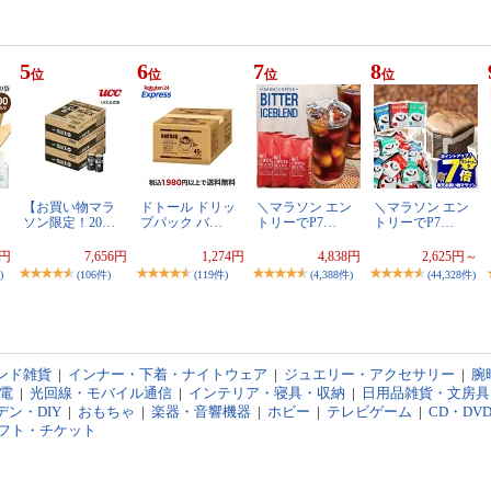
5
6
7
8
位
位
位
位
【お買い物マラ
ドトール ドリッ
＼マラソン エン
＼マラソン エン
ソン限定！20…
プパック バ…
トリーでP7…
トリーでP7…
9円
7,656円
1,274円
4,838円
2,625円～
)
(106件)
(119件)
(4,388件)
(44,328件)
ンド雑貨
|
インナー・下着・ナイトウェア
|
ジュエリー・アクセサリー
|
腕
電
|
光回線・モバイル通信
|
インテリア・寝具・収納
|
日用品雑貨・文房具
ン・DIY
|
おもちゃ
|
楽器・音響機器
|
ホビー
|
テレビゲーム
|
CD・DV
フト・チケット