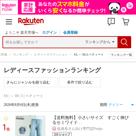
ようこそ 楽天市場へ
ログイン
会員登録
天市場
>
ランキング
>
レディースファッション
>
SS,～ 69,3,ペティート
ランキング一覧
レディースファッションランキング
条件で絞り込む
SS | ～ 69 | 3 | ペティート
2026年8月6日(木)更新
期間
【送料無料】小さいサイズ すごく伸び
るセミワイド…
1
低身長さん向け専門店Petitjo
位