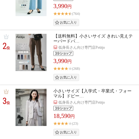
3,990
円
(764)
【送料無料】小さいサイズ きれい見えテ
ーパードパ…
2
低身長さん向け専門店Petitjo
位
3,990
円
(268)
小さいサイズ【入学式・卒業式・フォー
マル】ドビー…
3
低身長さん向け専門店Petitjo
位
18,590
円
(23)