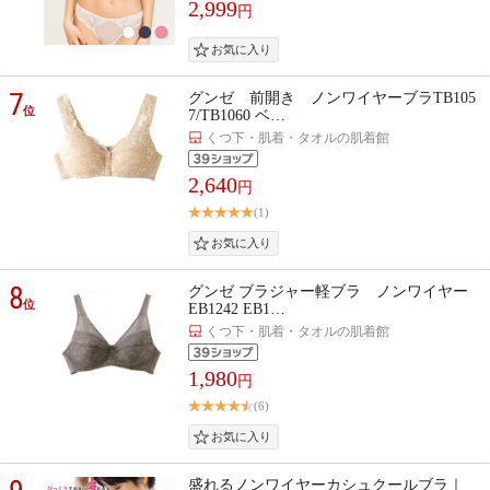
2,999
円
7
グンゼ 前開き ノンワイヤーブラTB105
位
7/TB1060 ベ…
くつ下・肌着・タオルの肌着館
2,640
円
(1)
8
グンゼ ブラジャー軽ブラ ノンワイヤー
位
EB1242 EB1…
くつ下・肌着・タオルの肌着館
1,980
円
(6)
盛れるノンワイヤーカシュクールブラ｜