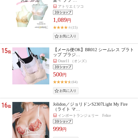
楽々 ブラ …
アトリエミツコ
1,089
円
(15)
15
【メール便OK】BR012 シームレス ブラト
位
ップ ブラジ…
Onze11 （オンズ）
500
円
(64)
16
Jolidon／ジョリドンS2307Light My Fire
位
（ライト マ…
インポートランジェリー Felice
999
円