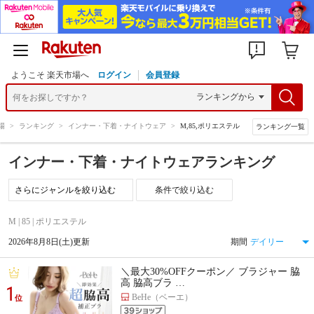
ようこそ 楽天市場へ
ログイン
会員登録
場
>
ランキング
>
インナー・下着・ナイトウェア
>
M,85,ポリエステル
ランキング一覧
インナー・下着・ナイトウェアランキング
条件で絞り込む
M | 85 | ポリエステル
2026年8月8日(土)更新
期間
＼最大30%OFFクーポン／ ブラジャー 脇
高 脇高ブラ …
1
BeHe（ベーエ）
位