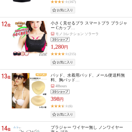
(167)
12
小さく見せるブラ スマートブラ ブラジャ
位
ー Cカップ…
モノコレクション ソラーラ
1,280
円
(215)
13
パッド、水着用パッド、メール便送料無
位
料、胸パッド…
48hours
398
円
(6)
14
ブラジャー ワイヤー無し ノンワイヤー
位