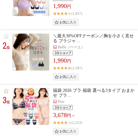
1,990
円
(1,857)
＼最大30%OFFクーポン／胸を小さく見せ
る ブラジャ…
2
BeHe（ベーエ）
位
1,990
円
(1,597)
福袋 2026 ブラ 福袋 選べる3タイプ おまか
せ ブラ…
3
Peiv
位
3,678
円～
(2,323)