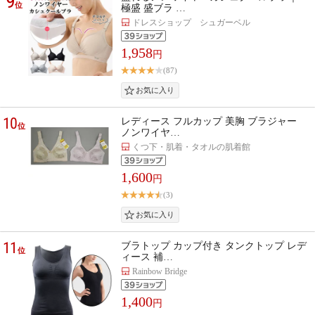
9
位
極盛 盛ブラ …
ドレスショップ シュガーベル
1,958
円
(87)
10
レディース フルカップ 美胸 ブラジャー
位
ノンワイヤ…
くつ下・肌着・タオルの肌着館
1,600
円
(3)
11
ブラトップ カップ付き タンクトップ レデ
位
ィース 補…
Rainbow Bridge
1,400
円