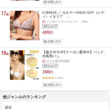
17
LORMAR ／ ロルマー10443LADY（レデ
位
ィ）イタリア …
インポートランジェリー Felice
499
円
18
【最大30％OFFクーポン配布中】パッド、
位
水着用パッ…
ホユキ楽天市場店
398
円
(163)
他ジャンルのランキング
総合