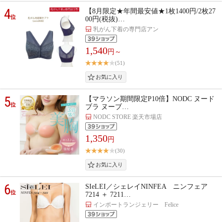
4
【8月限定★年間最安値★1枚1400円/2枚27
位
00円(税抜)…
乳がん下着の専門店アン
1,540
円～
(51)
5
【マラソン期間限定P10倍】NODC ヌード
位
ブラ ヌーブ…
NODC STORE 楽天市場店
1,350
円
(30)
6
SIeLEI／シェレイNINFEA ニンフェア
位
7214 ＋ 7211…
インポートランジェリー Felice