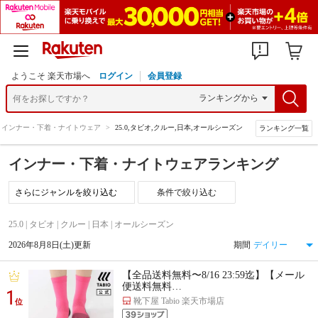
ようこそ 楽天市場へ
ログイン
会員登録
インナー・下着・ナイトウェア
>
25.0,タビオ,クルー,日本,オールシーズン
ランキング一覧
インナー・下着・ナイトウェアランキング
条件で絞り込む
25.0 | タビオ | クルー | 日本 | オールシーズン
2026年8月8日(土)更新
期間
【全品送料無料〜8/16 23:59迄】【メール
便送料無料…
1
靴下屋 Tabio 楽天市場店
位