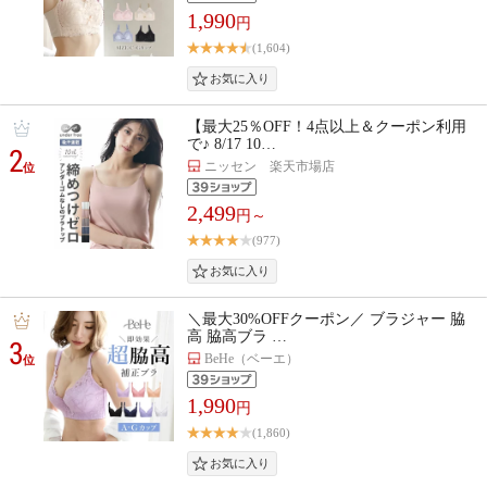
1,990
円
(1,604)
【最大25％OFF！4点以上＆クーポン利用
で♪ 8/17 10…
2
ニッセン 楽天市場店
位
2,499
円～
(977)
＼最大30%OFFクーポン／ ブラジャー 脇
高 脇高ブラ …
3
BeHe（ベーエ）
位
1,990
円
(1,860)