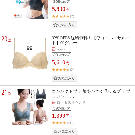
5,830
円
(2)
20
32%OFF&送料無料！【ワコール サルー
位
ト】00グルー…
Agape
5,610
円
(2)
21
コンパクトブラ 胸を小さく見せるブラ ブ
位
ラジャー …
ロータスサウンド
1,399
円
(1)