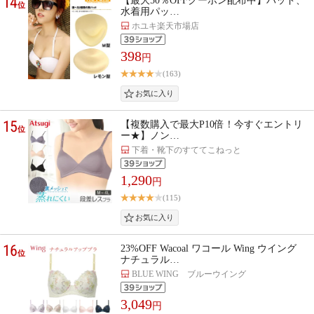
14
【最大50％OFFクーポン配布中】パッド、
位
水着用パッ…
ホユキ楽天市場店
398
円
(163)
15
【複数購入で最大P10倍！今すぐエントリ
位
ー★】ノン…
下着・靴下のすててこねっと
1,290
円
(115)
16
23%OFF Wacoal ワコール Wing ウイング
位
ナチュラル…
BLUE WING ブルーウイング
3,049
円