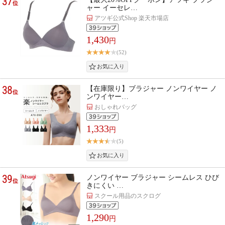
37
位
ャー イーセレ…
アツギ公式Shop 楽天市場店
1,430
円
(52)
38
【在庫限り】ブラジャー ノンワイヤー ノ
位
ンワイヤー…
おしゃれバッグ
1,333
円
(5)
39
ノンワイヤー ブラジャー シームレス ひび
位
きにくい …
スクール用品のスクログ
1,290
円