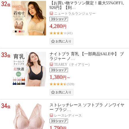
32
【お買い物マラソン限定！最大55%OFF1,
位
926円】【到…
ニュートラルランジェリー
4,280
円
(41)
33
ナイトブラ 育乳 【一部商品SALE中】 ブ
位
ラジャー ノ…
TEARLY（ティアリー）
1,380
円～
(320)
34
ストレッチレース ソフトブラ ノンワイヤ
位
ー ブラジ…
レースレディース
1,790
円