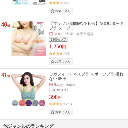
(5)
40
【マラソン期間限定P10倍】NODC ヌード
位
ブラ ヌーブ…
NODC STORE 楽天市場店
1,250
円
(8)
41
ヨガフィットネスブラ スポーツブラ 揺れ
位
ない 吸汗…
Happy Smiles
398
円
(21)
他ジャンルのランキング