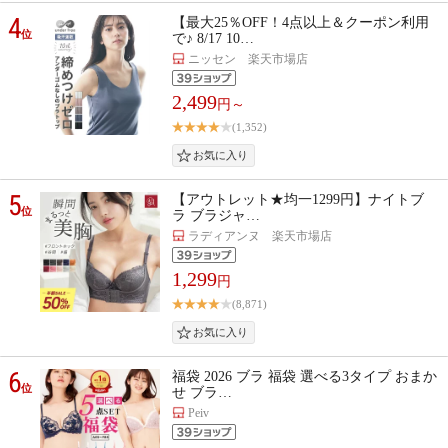
4
【最大25％OFF！4点以上＆クーポン利用
位
で♪ 8/17 10…
ニッセン 楽天市場店
2,499
円～
(1,352)
5
【アウトレット★均一1299円】ナイトブ
位
ラ ブラジャ…
ラディアンヌ 楽天市場店
1,299
円
(8,871)
6
福袋 2026 ブラ 福袋 選べる3タイプ おまか
位
せ ブラ…
Peiv