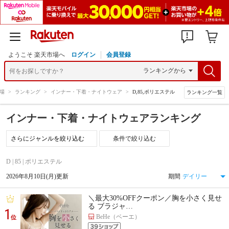
ようこそ 楽天市場へ
ログイン
会員登録
場
>
ランキング
>
インナー・下着・ナイトウェア
>
D,85,ポリエステル
ランキング一覧
インナー・下着・ナイトウェアランキング
条件で絞り込む
D | 85 | ポリエステル
2026年8月10日(月)更新
期間
＼最大30%OFFクーポン／胸を小さく見せ
る ブラジャ…
1
BeHe（ベーエ）
位