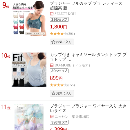
9
ブラジャー フルカップ ブラ レディース
位
超脇高 脇…
SELECT KOH
1,800
円
(301)
10
カップ付き キャミソール タンクトップ ブ
位
ラトップ …
DO-MORE（ドゥモア）
899
円
(655)
11
ブラジャー ブラジャー ワイヤー入り 大き
位
いサイズ …
ニッセン 楽天市場店
4,389
円～