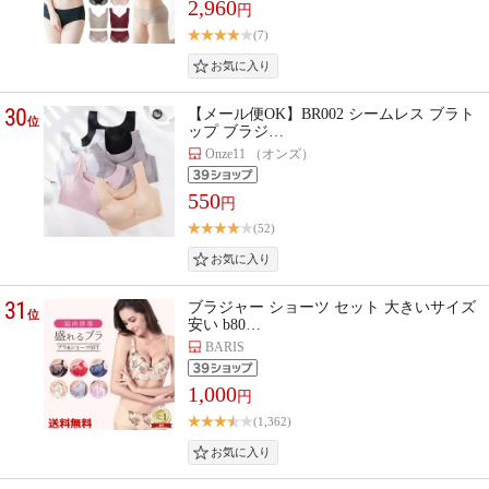
2,960
円
(7)
30
【メール便OK】BR002 シームレス ブラト
位
ップ ブラジ…
Onze11 （オンズ）
550
円
(52)
31
ブラジャー ショーツ セット 大きいサイズ
位
安い b80…
BARIS
1,000
円
(1,362)