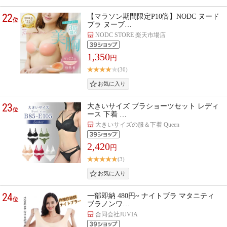
22
【マラソン期間限定P10倍】NODC ヌード
位
ブラ ヌーブ…
NODC STORE 楽天市場店
1,350
円
(30)
23
大きいサイズ ブラショーツセット レディ
位
ース 下着 …
大きいサイズの服＆下着 Queen
2,420
円
(3)
24
一部即納 480円~ ナイトブラ マタニティ
位
ブラノンワ…
合同会社JUVIA