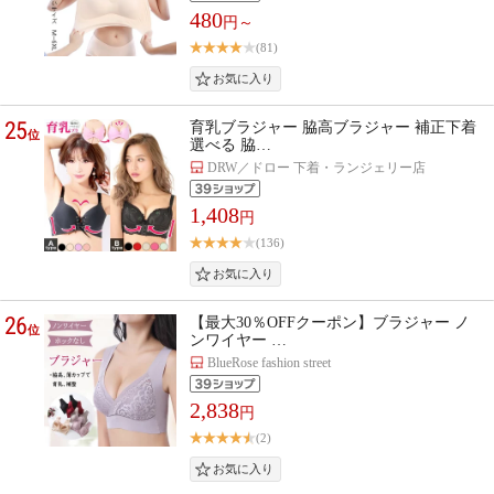
480
円～
(81)
25
育乳ブラジャー 脇高ブラジャー 補正下着
位
選べる 脇…
DRW／ドロー 下着・ランジェリー店
1,408
円
(136)
26
【最大30％OFFクーポン】ブラジャー ノ
位
ンワイヤー …
BlueRose fashion street
2,838
円
(2)