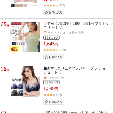
(207)
35
【半額×10%OFF】3290→1481円 ブラトッ
位
プ キャミソ…
ラディアンヌ 楽天市場店
1,645
円
(1,394)
36
脇肉すっきり立体ブラジャー ブラ ショー
位
ツセット【…
Blanc de Blue
1,599
円
(69)
【最大20%OFFクーポン】アツギ ブラジ