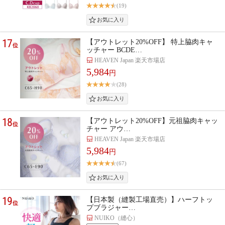
(19)
17
【アウトレット20%OFF】 特上脇肉キャ
位
ッチャー BCDE…
HEAVEN Japan 楽天市場店
5,984
円
(28)
18
【アウトレット20%OFF】元祖脇肉キャッ
位
チャー アウ…
HEAVEN Japan 楽天市場店
5,984
円
(67)
19
【日本製（縫製工場直売）】ハーフトッ
位
プブラジャー…
NUIKO（縫心）