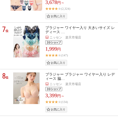
3,678
円～
(2,324)
7
ブラジャー ワイヤー入り 大きいサイズ レ
位
ディース …
ニッセン 楽天市場店
1,999
円
(147)
8
ブラジャー ブラジャー ワイヤー入り レデ
位
ィース 脇…
ニッセン 楽天市場店
3,399
円～
(134)