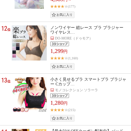
(177)
12
ノンワイヤー 総レース ブラ ブラジャー
位
ワイヤレス…
DO-MORE（ドゥモア）
1,299
円
(1,160)
13
小さく見せるブラ スマートブラ ブラジャ
位
ー Cカップ…
モノコレクション ソラーラ
1,280
円
(215)