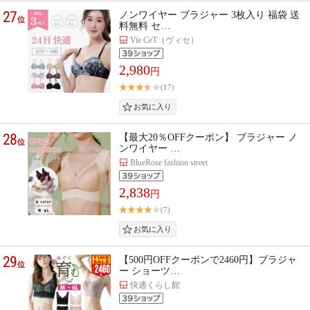
27
ノンワイヤー ブラジャー 3枚入り 福袋 送
位
料無料 セ…
Vie CeT（ヴィセ）
2,980
円
(17)
28
【最大20％OFFクーポン】 ブラジャー ノ
位
ンワイヤー …
BlueRose fashion street
2,838
円
(7)
29
【500円OFFクーポンで2460円】ブラジャ
位
ー ショーツ…
快適くらし館