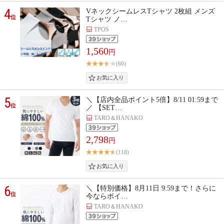
4
VネックシームレスTシャツ 2枚組 メンズ
位
Tシャツ ノ…
TPOS
1,560
円
(60)
5
＼【店内全品ポイント5倍】8/11 01:59まで
位
／ 【SET…
TARO＆HANAKO
2,798
円
(118)
6
＼【特別価格】8月11日 9:59まで！さらに
位
今ならポイ…
TARO＆HANAKO