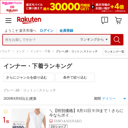
ようこそ 楽天市場へ
ログイン
会員登録
トウェア
>
メンズ
>
インナー・下着
>
グレー,綿・コットン,ストレッチ
ランキング一覧
インナー・下着ランキング
条件で絞り込む
グレー | 綿・コットン | ストレッチ
2026年8月8日(土)更新
期間
＼【特別価格】8月11日 9:59まで！さらに
今ならポイ…
1
TARO＆HANAKO
位