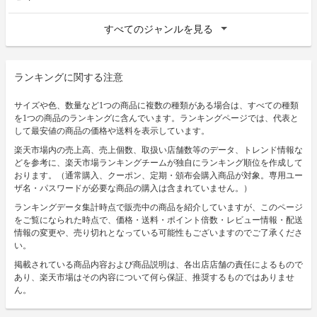
すべてのジャンルを見る
ランキングに関する注意
サイズや色、数量など1つの商品に複数の種類がある場合は、すべての種類
を1つの商品のランキングに含んでいます。ランキングページでは、代表と
して最安値の商品の価格や送料を表示しています。
楽天市場内の売上高、売上個数、取扱い店舗数等のデータ、トレンド情報な
どを参考に、楽天市場ランキングチームが独自にランキング順位を作成して
おります。（通常購入、クーポン、定期・頒布会購入商品が対象。専用ユー
ザ名・パスワードが必要な商品の購入は含まれていません。）
ランキングデータ集計時点で販売中の商品を紹介していますが、このページ
をご覧になられた時点で、価格・送料・ポイント倍数・レビュー情報・配送
情報の変更や、売り切れとなっている可能性もございますのでご了承くださ
い。
掲載されている商品内容および商品説明は、各出店店舗の責任によるもので
あり、楽天市場はその内容について何ら保証、推奨するものではありませ
ん。