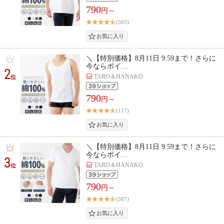
790
円～
(505)
＼【特別価格】8月11日 9:59まで！さらに
今ならポイ…
2
TARO＆HANAKO
位
790
円～
(117)
＼【特別価格】8月11日 9:59まで！さらに
今ならポイ…
3
TARO＆HANAKO
位
790
円～
(587)