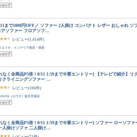
/11まで1000円OFF／ ソファー 2人掛け コンパクト レザー おしゃれ ソ
ロアソファー フロアソフ…
レビュー(1,414件)
イエリオ インテリア家具・雑貨
れなく全商品P5倍！8/11 1:59まで※要エントリー] 【テレビで紹介】
 リクライニングソファー …
レビュー(166件)
LOWYA（ロウヤ）楽天市場店
れなく全商品P5倍！8/11 1:59まで※要エントリー] ソファー ローソフ
 一人掛けソファ 二人掛け…
レビュー(71件)