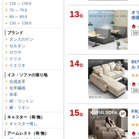
150 ～ 159.9
70 ～ 79.9
13
オリ
位
80 ～ 89.9
布
130 ～ 139.9
ブランド
タンスのゲン
セルタン
ロウヤ
ドリス
14
RE
イエリオ
位
ル 
イス・ソファの張り地
合成皮革
化学繊維
本革
綿・コットン
麻・リネン
15
8/
位
ョ
キャスター（有/無）
キャスター無し
アームレスト（有/無）