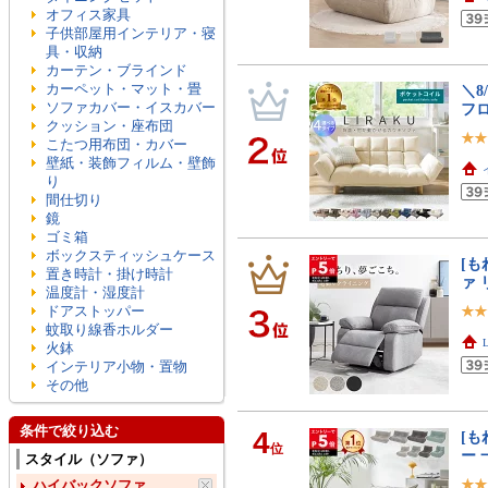
オフィス家具
子供部屋用インテリア・寝
具・収納
カーテン・ブラインド
カーペット・マット・畳
＼8
ソファカバー・イスカバー
フ
クッション・座布団
こたつ用布団・カバー
壁紙・装飾フィルム・壁飾
り
間仕切り
鏡
ゴミ箱
ボックスティッシュケース
[も
置き時計・掛け時計
ァ
温度計・湿度計
ドアストッパー
蚊取り線香ホルダー
火鉢
インテリア小物・置物
その他
条件で絞り込む
4
[も
位
ー
スタイル（ソファ）
ハイバックソファ