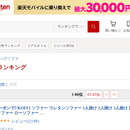
ランキングで
買い物かご
お知
女性ランキング
リアルタイム
ジャンル別1位
ックソファ
ランキング
週間
|
月間
1-80位
81-85位
>
>>
ーポンで5％OFF] ソファー ウレタンソファー 1人掛け 2人掛け 3人掛け
ソファー ローソファー …
レビュー(221件)
モダンデコ