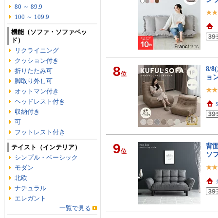
80 ～ 89.9
100 ～ 109.9
機能（ソファ・ソファベッ
ド）
リクライニング
クッション付き
8
8/
折りたたみ可
位
ョ
脚取り外し可
オットマン付き
ヘッドレスト付き
収納付き
可
フットレスト付き
9
背面
テイスト（インテリア）
位
ソ
シンプル・ベーシック
モダン
北欧
ナチュラル
エレガント
一覧で見る