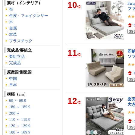
10
素材（インテリア）
3w
位
フ
布
合皮・フェイクレザー
木
金属
本革
プラスチック
完成品/要組立
11
即納
位
ソ
要組立品
完成品
原産国/製造国
中国
日本
横幅（cm）
12
楽天
60 ～ 69.9
位
大
180 ～ 189.9
200 ～
110 ～ 119.9
120 ～ 129.9
100 ～ 109.9