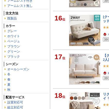
アームレスト付き
アームレスト無し
注文方法
16
[ク
既製品
位
ッ
カラー
グレー
ホワイト
ベージュ
ブラウン
グリーン
17
【ク
ブラック
位
2人
シーズン
オールシーズン
冬
春
夏
秋
18
リク
位
配送サービス
イ
設置対応可
組立対応可