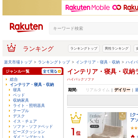
ランキング
ランキングトップ
男性ランキング
楽天市場トップ
>
ランキングトップ
>
インテリア・寝具・収納
>
ハイバ
インテリア・寝具・収納
ジャンル一覧
総合
ハイバックソファ
インテリア・寝具・収納
寝具
期間:
リアルタイム
|
デイリー
|
ベッド
収納家具
ライト・照明器具
テーブル
[ク
デスク
ア
イス・チェア
ソファ・ソファベッド
ビーズクッション
ダイニングセット