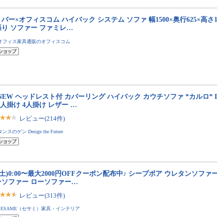
バー×オフィスコム ハイバック システム ソファ 幅1500×奥行625×高さ10
張り ソファー ファミレ…
オフィス家具通販のオフィスコム
NEW ヘッドレスト付 カバーリング ハイバック カウチソファ *カルロ* 
3人掛け 4人掛け レザー …
レビュー(214件)
タンスのゲン Design the Future
8(土)0:00〜最大2000円OFFクーポン配布中♪ シープボア ウレタンソファ
ンソファー ローソファー…
レビュー(313件)
SESAME（セサミ）家具・インテリア