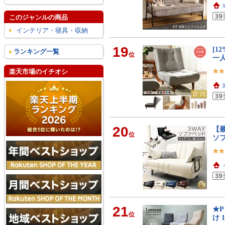
このジャンルの商品
インテリア・寝具・収納
19
[1
ランキング一覧
位
一
楽天市場のイチオシ
20
【最
位
ソフ
21
★
位
け 