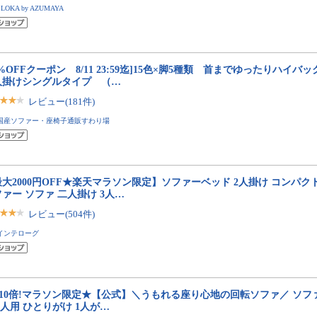
SLOKA by AZUMAYA
2%OFFクーポン 8/11 23:59迄]15色×脚5種類 首までゆったりハ
人掛けシングルタイプ （…
レビュー(181件)
国産ソファー・座椅子通販すわり場
大2000円OFF★楽天マラソン限定】ソファーベッド 2人掛け コンパク
ァー ソファ 二人掛け 3人…
レビュー(504件)
インテローグ
P10倍!マラソン限定★【公式】＼うもれる座り心地の回転ソファ／ ソファ
1人用 ひとりがけ 1人が…