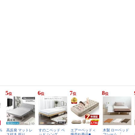
5
6
7
8
位
位
位
位
%
高反発 マットレ
すのこベッド ベ
エアーベッド＜
木製 ローベッド
ス付き 折り…
ッド シング…
爆売れ商品■…
フレーム 「…