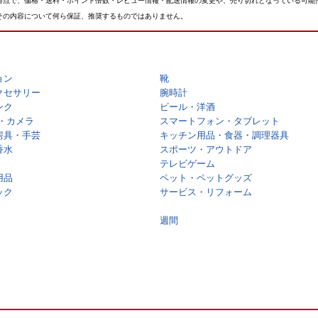
時点で、価格・送料・ポイント倍数・レビュー情報・配送情報の変更や、売り切れとなっている可能
その内容について何ら保証、推奨するものではありません。
ョン
靴
クセサリー
腕時計
ンク
ビール・洋酒
・カメラ
スマートフォン・タブレット
房具・手芸
キッチン用品・食器・調理器具
香水
スポーツ・アウトドア
テレビゲーム
用品
ペット・ペットグッズ
ック
サービス・リフォーム
週間