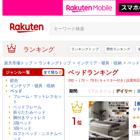
ランキング
ランキングトップ
男性ランキング
楽天市場トップ
>
ランキングトップ
>
インテリア・寝具・収納
>
ベッド
ベッドランキング
ジャンル一覧
総合
200 ～ | 70 ～ 79.9 | キャスター付き | 設置対
インテリア・寝具・収納
ベッド
期間:
リアルタイム
|
デイリー
|
フレーム・マットレスセッ
ト
【最
ベッドフレーム
ッ
折りたたみベッド
脚付きマットレス
2段ベッド
3段ベッド
ロフトベッド・システムベ
ッド