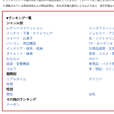
※
ランキングデータ集計時点で販売中の商品を紹介していますが、このページをご覧になられた
※
掲載されている商品内容および商品説明は、各出店店舗の責任によるものであり、楽天市場は
■ランキング一覧
ジャンル別
レディースファッション
メンズファッシ
インナー・下着・ナイトウェア
ジュエリー・ア
スイーツ・お菓子
水・ソフトドリ
パソコン・周辺機器
TV・オーディオ
インテリア・寝具・収納
日用品雑貨・文
ダイエット・健康
美容・コスメ・
おもちゃ
ホビー
楽器・音響機器
車用品・バイク
ゴルフ
本・雑誌・コミ
期間別
リアルタイム
デイリー
年間
性別
男性
女性
その他のランキング
クーポン