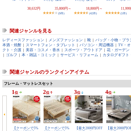
38,632円
35,800円～
18,800円～
11,99
(9件)
(42件)
(1件)
関連ジャンルを見る
レディースファッション
|
メンズファッション
|
靴
|
バッグ・小物・ブラ
本酒・焼酎
|
スマートフォン・タブレット
|
パソコン・周辺機器
|
TV・
クト・介護
|
美容・コスメ・香水
|
スポーツ・アウトドア
|
花・ガーデン・
|
ゴルフ
|
本・雑誌・コミック
|
サービス・リフォーム
|
カタログギフト
関連ジャンルのランクインアイテム
フレーム・マットレスセット
1
2
3
4
位
位
位
位
【クーポンで5%
【クーポンで5%
【最大2000円OFF
【最大2000円O