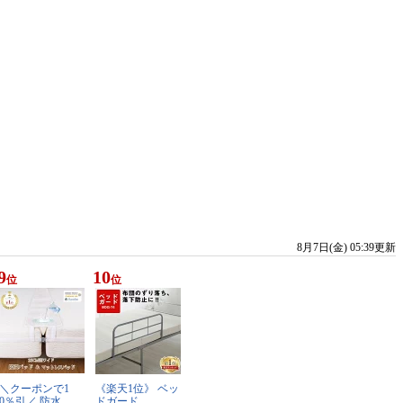
8月7日(金) 05:39更新
9
10
位
位
＼クーポンで1
《楽天1位》 ベッ
0％引／ 防水…
ドガード …