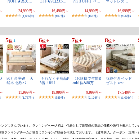
円OFF★楽天…
OFF★9日23:5…
☆5％OFF】ベ…
マットレス…
円～
24,999円～
16,490円～
14,990円～
16,999円～
(1,836件)
(107件)
(164件)
(156件)
5
6
7
8
位
位
位
位
O
80万台突破！ 天
[もれなく全商品P
〈お陰様で年間R
収納付きベッド
然木 北欧パ…
5倍！8/11 …
ank1位&80万…
ゼスト zest…
円～
11,999円～
19,990円～
9,999円～
17,540円～
)
(1,767件)
(585件)
(2,124件)
(1,008件)
キングに含んでいます。ランキングページでは、代表として最安値の商品の価格や送料を表示してい
市場ランキングチームが独自にランキング順位を作成しております。（通常購入、クーポン、定期・