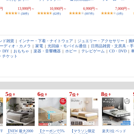
9円
13,999円～
10,990円～
6,990円～
7,000円～
(38件)
(62件)
(997件)
(1件)
ンド雑貨
|
インナー・下着・ナイトウェア
|
ジュエリー・アクセサリー
|
腕
オーディオ・カメラ
|
家電
|
光回線・モバイル通信
|
日用品雑貨・文房具・手
DIY
|
おもちゃ
|
楽器・音響機器
|
ホビー
|
テレビゲーム
|
CD・DVD
|
・チケット
5
6
7
8
位
位
位
位
FF
【NEW 最大2000
【クーポンで5%
【マラソン限定
楽天1位 ベッド