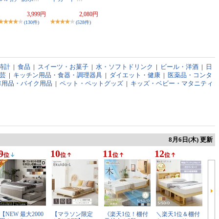
3,999円
2,080円
(130件)
(528件)
時計
|
食品
|
スイーツ・お菓子
|
水・ソフトドリンク
|
ビール・洋酒
|
日
芸
|
キッチン用品・食器・調理器具
|
ダイエット・健康
|
医薬品・コンタ
車用品・バイク用品
|
ペット・ペットグッズ
|
キッズ・ベビー・マタニティ
8月6日(木) 更新
9
10
11
12
位
位
位
位
【NEW 最大2000
【マラソン限定
《楽天1位！棚付
＼楽天1位＆棚付