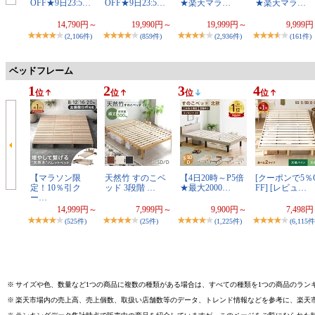
OFF★9日23:5…
OFF★9日23:5…
★楽天マラ…
★楽天マラ…
14,790円～
19,990円～
19,999円～
9,999
(2,106件)
(859件)
(2,936件)
(161件)
ベッドフレーム
1
2
3
4
位
位
位
位
【マラソン限
天然竹 すのこベ
【4日20時～P5倍
[クーポンで5％
定！10％引ク
ッド 3段階 …
★最大2000…
FF] [レビュ…
ー…
14,999円～
7,999円～
9,900円～
7,498
(525件)
(25件)
(1,225件)
(6,115件
※
サイズや色、数量など1つの商品に複数の種類がある場合は、すべての種類を1つの商品のラン
※
楽天市場内の売上高、売上個数、取扱い店舗数等のデータ、トレンド情報などを参考に、楽天