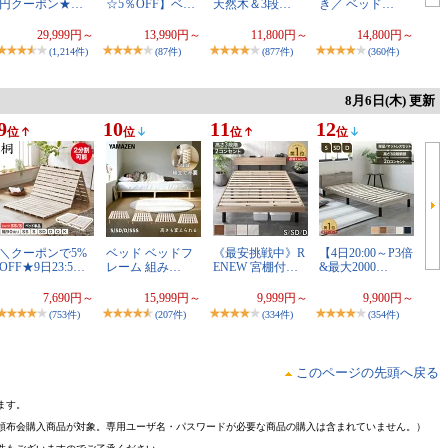
円クーポン★…
☆5％OFF】ベ…
天然木＆3段…
き／ ベッド…
29,999円～
13,990円～
11,800円～
14,800円～
(1,214件)
(87件)
(877件)
(360件)
8月6日(木) 更新
9
10
11
12
位
位
位
位
＼クーポンで5%
ベッド ベッドフ
《最安挑戦中》R
【4日20:00～P3倍
OFF★9日23:5…
レーム 組み…
ENEW 宮棚付…
&最大2000…
7,690円～
15,999円～
9,999円～
9,900円～
(753件)
(207件)
(334件)
(354件)
このページの先頭へ戻る
ます。
頒布会購入商品が対象。専用ユーザ名・パスワードが必要な商品の購入は含まれていません。）