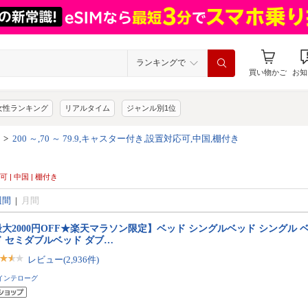
ランキングで
買い物かご
お知
女性ランキング
リアルタイム
ジャンル別1位
>
200 ～,70 ～ 79.9,キャスター付き,設置対応可,中国,棚付き
応可 | 中国 | 棚付き
週間
|
月間
大2000円OFF★楽天マラソン限定】ベッド シングルベッド シングル 
ド セミダブルベッド ダブ…
レビュー(2,936件)
インテローグ