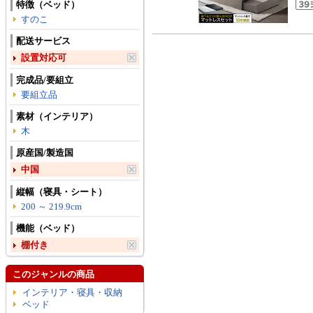
特徴（ベッド）
すのこ
配送サービス
設置対応可
完成品/要組立
要組立品
素材（インテリア）
木
原産国/製造国
中国
縦幅（寝具・シート）
200 ～ 219.9cm
機能（ベッド）
棚付き
このジャンルの商品
インテリア・寝具・収納
ベッド