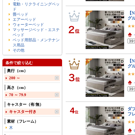
電動・リクライニングベッ
ド
【N
畳ベッド
グ
エアーベッド
ウォーターベッド
マッサージベッド・エステ
ベッド
ベッド用部品・メンテナン
ス用品
その他
【N
条件で絞り込む
グ
奥行（cm）
200 ～
高さ（cm）
70 ～ 79.9
キャスター（有/無）
4
ダブ
キャスター付き
位
フ
素材（フレーム）
木