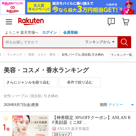
ようこそ 楽天市場へ
ログイン
会員登録
場
>
ランキング
>
美容・コスメ・香水
>
女性,パープル,混合肌,引き締め
ランキング一覧
美容・コスメ・香水ランキング
条件で絞り込む
女性 | パープル | 混合肌 | 引き締め
2026年8月7日(金)更新
期間
【神券限定 30%OFFクーポン】ANLAN R
F美顔器 ミニRF…
1
ANLAN 楽天市場店
位