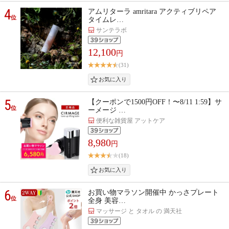
4
アムリターラ amritara アクティブリペア
位
タイムレ…
サンテラボ
12,100
円
(31)
5
【クーポンで1500円OFF！〜8/11 1:59】サ
位
ーメージ …
便利な雑貨屋 アットケア
8,980
円
(18)
6
お買い物マラソン開催中 かっさプレート
位
全身 美容…
マッサージ と タオル の 満天社