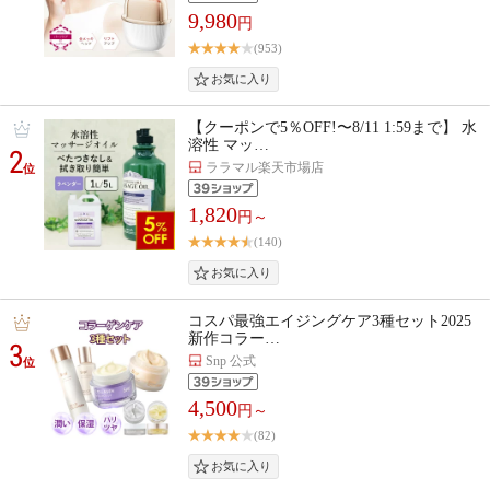
9,980
円
(953)
【クーポンで5％OFF!〜8/11 1:59まで】 水
溶性 マッ…
2
ララマル楽天市場店
位
1,820
円～
(140)
コスパ最強エイジングケア3種セット2025
新作コラー…
3
Snp 公式
位
4,500
円～
(82)