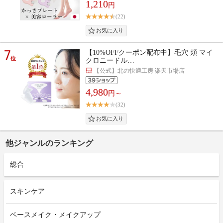
1,210
円
(22)
7
【10%OFFクーポン配布中】毛穴 頬 マイ
位
クロニードル…
【公式】北の快適工房 楽天市場店
4,980
円～
(32)
他ジャンルのランキング
総合
スキンケア
ベースメイク・メイクアップ