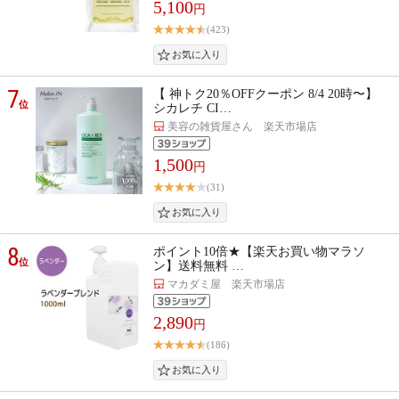
5,100
円
(423)
7
【 神トク20％OFFクーポン 8/4 20時〜】
位
シカレチ CI…
美容の雑貨屋さん 楽天市場店
1,500
円
(31)
8
ポイント10倍★【楽天お買い物マラソ
位
ン】送料無料 …
マカダミ屋 楽天市場店
2,890
円
(186)