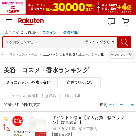
ようこそ 楽天市場へ
ログイン
会員登録
ング
>
美容・コスメ・香水
>
ユニセックス,敏感肌,引き締め,手,1.0 ～ 1.4L
ランキング一覧
美容・コスメ・香水ランキング
条件で絞り込む
ユニセックス | 敏感肌 | 引き締め | 手 | 1.0 ～ 1.4L
2026年8月10日(月)更新
期間
ポイント10倍★【楽天お買い物マラソ
ン】数量限定【…
1
マカダミ屋 楽天市場店
位