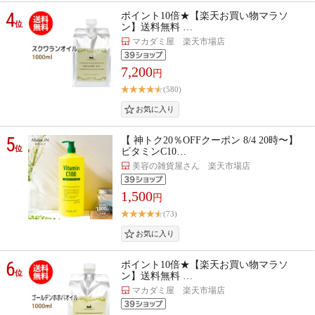
4
ポイント10倍★【楽天お買い物マラソ
位
ン】送料無料 …
マカダミ屋 楽天市場店
7,200
円
(580)
5
【 神トク20％OFFクーポン 8/4 20時〜】
位
ビタミンC10…
美容の雑貨屋さん 楽天市場店
1,500
円
(73)
6
ポイント10倍★【楽天お買い物マラソ
位
ン】送料無料 …
マカダミ屋 楽天市場店