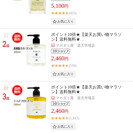
5,100
円
(423)
ポイント10倍★【楽天お買い物マラソ
ン】送料無料★…
2
マカダミ屋 楽天市場店
位
2,460
円
(559)
ポイント10倍★【楽天お買い物マラソ
ン】送料無料★…
3
マカダミ屋 楽天市場店
位
2,460
円
(1,415)