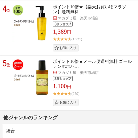
4
ポイント10倍★【楽天お買い物マラソ
位
ン】送料無料 …
マカダミ屋 楽天市場店
1,389
円
(1,721)
5
ポイント10倍★メール便送料無料 ゴール
位
デンホホバ…
マカダミ屋 楽天市場店
1,100
円
(229)
他ジャンルのランキング
総合