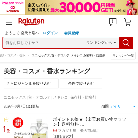
ようこそ 楽天市場へ
ログイン
会員登録
美容・コスメ・香水
>
ユニセックス,首・デコルテ,メキシコ,保存料・防腐剤
ランキング一覧
美容・コスメ・香水ランキング
条件で絞り込む
ユニセックス | 首・デコルテ | メキシコ | 保存料・防腐剤
2026年8月7日(金)更新
期間
ポイント10倍★【楽天お買い物マラソ
ン】送料無料 …
1
マカダミ屋 楽天市場店
位