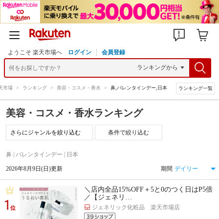
ようこそ 楽天市場へ
ログイン
会員登録
天市場
>
ランキング
>
美容・コスメ・香水
>
鼻,バレンタインデー,日本
ランキング一覧
美容・コスメ・香水ランキング
条件で絞り込む
鼻 | バレンタインデー | 日本
2026年8月9日(日)更新
期間
＼店内全品15%OFF＋5と0のつく日はP5倍
／【ジェネリ…
1
ジェネリック化粧品 楽天市場店
位