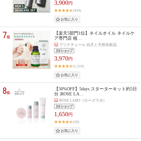
3,900
円
(459)
7
【楽天5部門1位】ネイルオイル ネイルケ
位
ア専門店 植…
プリナチュール 自爪と天然化粧品
3,970
円
(1,319)
8
【50%OFF】5days スターターキット約5日
位
分 |ROSE LA…
ROSE LABO（ローズラボ）
1,650
円
(20)