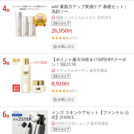
4
selif 素肌力アップ実感ケア 基礎セット |
位
洗顔ソー…
国産ノンケミカルコスメ【SELIF】
26,950
円
(527)
5
【ポイント最大58倍＆1720円OFFクーポ
位
ン！5日23:59…
ナチュラルガーデン 楽天市場店
8,910
円
(697)
6
メンズ スキンケアセット【ファンケル 公
位
式】[FANCL…
FANCL公式ショップ 楽天市場店