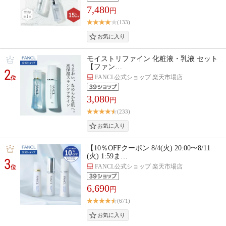
7,480
円
(133)
モイストリファイン 化粧液・乳液 セット
【ファン…
2
FANCL公式ショップ 楽天市場店
位
3,080
円
(233)
【10％OFFクーポン 8/4(火) 20:00〜8/11
(火) 1:59ま…
3
FANCL公式ショップ 楽天市場店
位
6,690
円
(671)