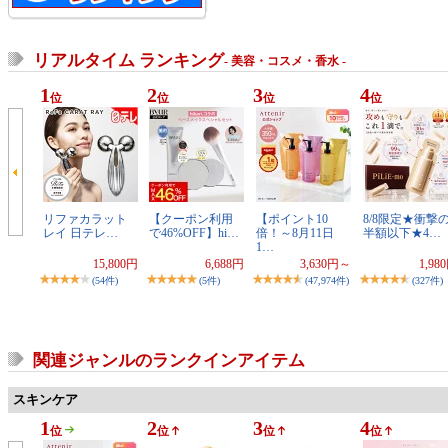
リアルタイム ランキング
- 美容・コスメ・香水 -
1
2
3
4
位
位
位
位
リファカラット
【クーポン利用
【ポイント10
8/8限定★衝撃
レイ 日テレ…
で46%OFF】hi…
倍！～8月11日
半額以下★4…
1…
15,800円
6,688円
3,630円～
1,98
(54件)
(5件)
(47,974件)
(327件)
関連ジャンルのランクインアイテム
スキンケア
1
2
3
4
位
位
位
位