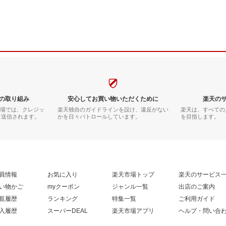
の取り組み
安心してお買い物いただくために
楽天の
市場では、クレジッ
楽天独自のガイドラインを設け、違反がない
楽天は、すべての
て送信されます。
かを日々パトロールしています。
を目指します。
員情報
お気に入り
楽天市場トップ
楽天のサービス
い物かご
myクーポン
ジャンル一覧
出店のご案内
覧履歴
ランキング
特集一覧
ご利用ガイド
入履歴
スーパーDEAL
楽天市場アプリ
ヘルプ・問い合