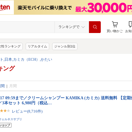
ランキングで
買い物かご
お知
女性ランキング
リアルタイム
ジャンル別1位
ト,日本,カミカ（ECH）,かたい
キング
週間
|
月間
/17 09:59まで／クリームシャンプー KAMIKA (カミカ) 送料無料 【定
／3本セット 6,980円（税込…
レビュー(8,716件)
ウェルネスサプリ