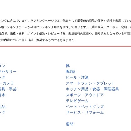
キングに含んでいます。ランキングページでは、代表として最安値の商品の価格や送料を表示してい
市場ランキングチームが独自にランキング順位を作成しております。（通常購入、クーポン、定期・
時点で、価格・送料・ポイント倍数・レビュー情報・配送情報の変更や、売り切れとなっている可能
その内容について何ら保証、推奨するものではありません。
ョン
靴
クセサリー
腕時計
ンク
ビール・洋酒
・カメラ
スマートフォン・タブレット
房具・手芸
キッチン用品・食器・調理器具
香水
スポーツ・アウトドア
テレビゲーム
用品
ペット・ペットグッズ
ック
サービス・リフォーム
週間