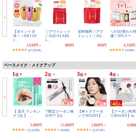
【ポイント10
◇アウトレット
送料無料◇アウ
＼8.6日替わり
倍！～8月11日
◇AQUALABE
トレット◇AQ…
価！30%クー…
1…
L…
3,630円～
880円
800円
4,350
(47,951件)
(378件)
ベースメイク・メイクアップ
1
2
3
4
位
位
位
位
【 楽天 ランキン
??限定クーポン発
【神トククーポ
【クーポン利用
グ 1位 】 …
行中??【公…
ンで30%OFF】…
で46%OFF】hi
3,980円
11,000円
2,860円～
6,68
(3,425件)
(650件)
(3,671件)