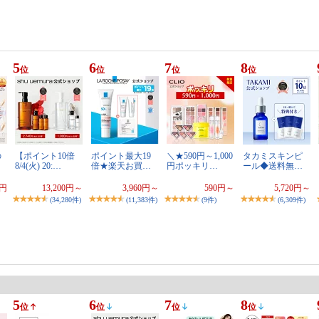
5
6
7
8
位
位
位
位
の
【ポイント10倍
ポイント最大19
＼★590円～1,000
タカミスキンピ
8/4(火) 20:…
倍★楽天お買…
円ポッキリ…
ール◆送料無…
0円
13,200円～
3,960円～
590円～
5,720円～
(34,280件)
(11,383件)
(9件)
(6,309件)
5
6
7
8
位
位
位
位