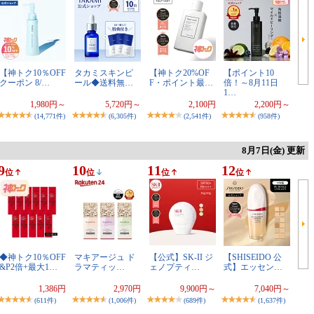
【神トク10％OFF
タカミスキンピ
【神トク20%OF
【ポイント10
クーポン 8/…
ール◆送料無…
F・ポイント最…
倍！～8月11日
1…
1,980円～
5,720円～
2,100円
2,200円～
(14,771件)
(6,305件)
(2,541件)
(958件)
8月7日(金) 更新
9
10
11
12
位
位
位
位
◆神トク10％OFF
マキアージュ ド
【公式】SK-II ジ
【SHISEIDO 公
&P2倍+最大1…
ラマティッ…
ェノプティ…
式】エッセン…
1,386円
2,970円
9,900円～
7,040円～
(611件)
(1,006件)
(689件)
(1,637件)