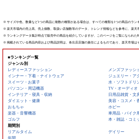
※
サイズや色、数量など1つの商品に複数の種類がある場合は、すべての種類を1つの商品のラン
※
楽天市場内の売上高、売上個数、取扱い店舗数等のデータ、トレンド情報などを参考に、楽天
※
ランキングデータ集計時点で販売中の商品を紹介していますが、このページをご覧になられた
※
掲載されている商品内容および商品説明は、各出店店舗の責任によるものであり、楽天市場は
■ランキング一覧
ジャンル別
レディースファッション
メンズファッシ
インナー・下着・ナイトウェア
ジュエリー・ア
スイーツ・お菓子
水・ソフトドリ
パソコン・周辺機器
TV・オーディオ
インテリア・寝具・収納
日用品雑貨・文
ダイエット・健康
美容・コスメ・
おもちゃ
ホビー
楽器・音響機器
車用品・バイク
ゴルフ
本・雑誌・コミ
期間別
リアルタイム
デイリー
年間