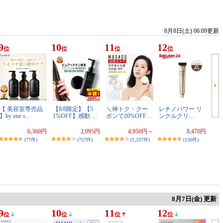
8月8日(土) 06:09更新
9
10
11
12
位
位
位
位
【 美容室専売品
【8/8限定】【5
＼神トク・クー
レチノパワー リ
】by one s…
1%OFF】感動 …
ポンで20%OFF…
ンクルクリ…
6,360円
2,095円
4,950円～
8,470円
(77件)
(757件)
(1,537件)
(126件)
8月7日(金) 更新
9
10
11
12
位
位
位
位