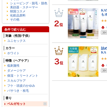
シェービング・脱毛・脱色
美顔器・スチーマー
KA
韓国コスメ
も
化粧品原料
その他
条件で絞り込む
対象（性別/子供）
ユニセックス
カラー
詰め
KA
ホワイト
特徴（ヘアケア）
低刺激性
ダメージケア
保湿・トリートメント
スカルプケア
フケ・頭皮のかゆみ
パサつき・枝毛
香り
ベルガモット