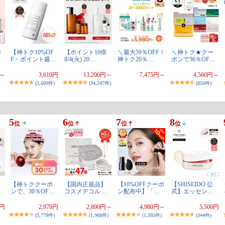
特
【神トク10%OF
【ポイント10倍
＼最大59％OFF！
＼神トク★クー
F・ポイント最…
8/4(火) 20:…
神トク20％…
ポンで36％OF…
円～
3,610円
13,200円～
7,475円～
4,560円～
(3,609件)
(34,247件)
(850件)
5
6
7
8
位
位
位
位
【神トククーポ
【国内正規品】
【10%OFFクーポ
【SHISEIDO 公
…
ンで、30％OF…
コスメデコル…
ン配布中】「…
式】エッセン…
8円
2,970円
2,890円～
4,980円～
5,500円
(3,779件)
(1,968件)
(1,395件)
(344件)