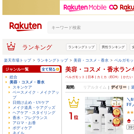
ランキング
ランキングトップ
男性ランキング
楽天市場トップ
>
ランキングトップ
>
美容・コスメ・香水
>
ベルガモッ
美容・コスメ・香水ラン
ジャンル一覧
総合
ベルガモット | 日本 | カミカ（ECH） | かたい
美容・コスメ・香水
スキンケア
期間:
リアルタイム
|
デイリー
|
ベースメイク・メイクアッ
プ
＼8
日焼け止め・UVケア
FF
メイク道具・ケアグッズ
ヘアケア・スタイリング
香水・フレグランス
アロマ・お香
ボディケア
ネイル