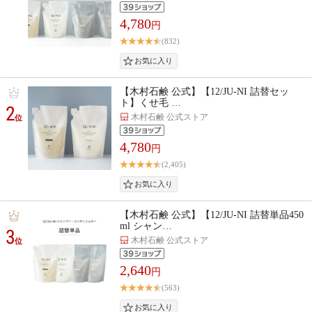
4,780
円
(832)
【木村石鹸 公式】【12/JU-NI 詰替セッ
ト】くせ毛 …
2
木村石鹸 公式ストア
位
4,780
円
(2,405)
【木村石鹸 公式】【12/JU-NI 詰替単品450
ml シャン…
3
木村石鹸 公式ストア
位
2,640
円
(563)