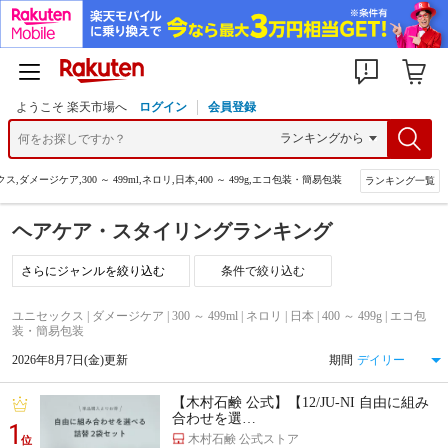
ようこそ 楽天市場へ
ログイン
会員登録
,ダメージケア,300 ～ 499ml,ネロリ,日本,400 ～ 499g,エコ包装・簡易包装
ランキング一覧
ヘアケア・スタイリングランキング
条件で絞り込む
ユニセックス | ダメージケア | 300 ～ 499ml | ネロリ | 日本 | 400 ～ 499g | エコ包
装・簡易包装
2026年8月7日(金)更新
期間
【木村石鹸 公式】【12/JU-NI 自由に組み
合わせを選…
1
木村石鹸 公式ストア
位