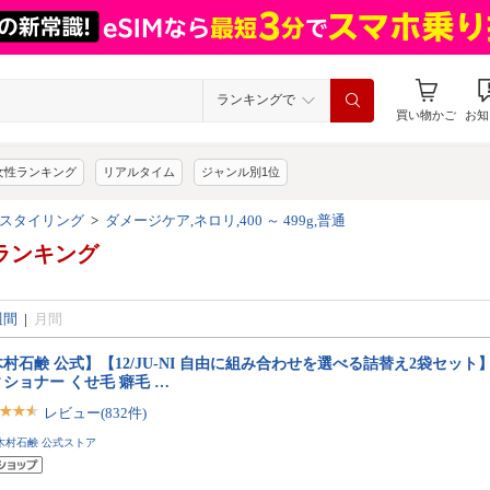
ランキングで
買い物かご
お知
女性ランキング
リアルタイム
ジャンル別1位
スタイリング
>
ダメージケア,ネロリ,400 ～ 499g,普通
ランキング
週間
|
月間
村石鹸 公式】【12/JU-NI 自由に組み合わせを選べる詰替え2袋セット
ショナー くせ毛 癖毛 …
レビュー(832件)
木村石鹸 公式ストア