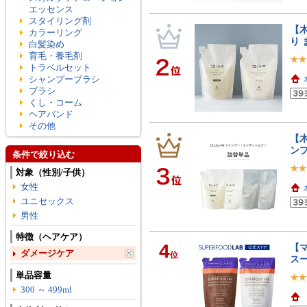
エッセンス
スタイリング剤
【木
カラーリング
り 
白髪染め
育毛・養毛剤
トラベルセット
シャンプーブラシ
ブラシ
くし・コーム
ヘアバンド
その他
【木
ンプ
条件で絞り込む
対象（性別/子供）
女性
ユニセックス
男性
特徴（ヘアケア）
4
【マ
ダメージケア
位
ス
単品容量
300 ～ 499ml