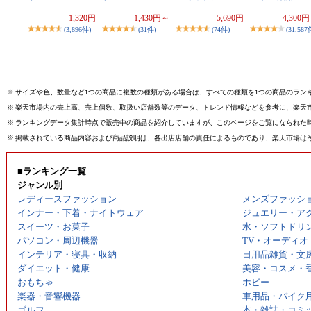
1,320円
1,430円～
5,690円
4,300
(3,896件)
(31件)
(74件)
(31,587
※
サイズや色、数量など1つの商品に複数の種類がある場合は、すべての種類を1つの商品のラン
※
楽天市場内の売上高、売上個数、取扱い店舗数等のデータ、トレンド情報などを参考に、楽天
※
ランキングデータ集計時点で販売中の商品を紹介していますが、このページをご覧になられた
※
掲載されている商品内容および商品説明は、各出店店舗の責任によるものであり、楽天市場は
■ランキング一覧
ジャンル別
レディースファッション
メンズファッシ
インナー・下着・ナイトウェア
ジュエリー・ア
スイーツ・お菓子
水・ソフトドリ
パソコン・周辺機器
TV・オーディオ
インテリア・寝具・収納
日用品雑貨・文
ダイエット・健康
美容・コスメ・
おもちゃ
ホビー
楽器・音響機器
車用品・バイク
ゴルフ
本・雑誌・コミ