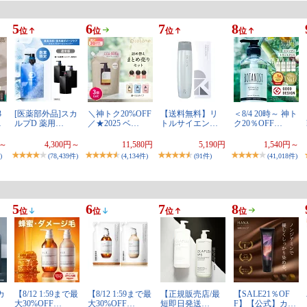
5
6
7
8
位
位
位
位
3
[医薬部外品]スカ
＼神トク20%OFF
【送料無料】リ
＜8/4 20時～ 神ト
…
ルプD 薬用…
／★2025 ベ…
トルサイエン…
ク20％OFF…
円～
4,300円～
11,580円
5,190円
1,540円～
)
(78,439件)
(4,134件)
(91件)
(41,018件)
5
6
7
8
位
位
位
位
カ
【8/12 1:59まで最
【8/12 1:59まで最
【正規販売店/最
【SALE21％OF
大30%OFF…
大30%OFF…
短即日発送…
F】【公式】カ…