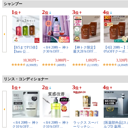
シャンプー
1
2
3
4
位
位
位
位
【8/5までP15倍】
＜8/4 20時～ 神ト
【神トク限定】
【4日 20時～】
【haru 公…
ク30％OFF…
最大28％OFF…
0%OFFクーポ
10,302円～
3,080円～
1,692円～
3,320
(6,990件)
(489件)
(3,119件)
(4,094件
リンス・コンディショナー
1
2
3
4
位
位
位
位
＜8/4 20時～ 神ト
＜8/4 20時～ 神ト
ラックス スーパ
[医薬部外品]ス
ク10％OFF…
ク10％OFF…
ーリッチシ…
ルプD 薬用…