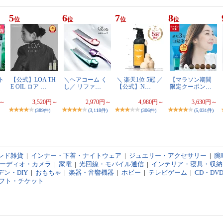
5
6
7
8
位
位
位
位
ト
【公式】LOA TH
＼ヘアコーム く
＼ 楽天1位 5冠 ／
【マラソン期間
E OIL ロア …
し／ リファ…
【公式】N…
限定クーポン…
円～
3,520円～
2,970円～
4,980円～
3,630円～
(389件)
(3,118件)
(306件)
(5,031件)
ンド雑貨
|
インナー・下着・ナイトウェア
|
ジュエリー・アクセサリー
|
腕
オーディオ・カメラ
|
家電
|
光回線・モバイル通信
|
インテリア・寝具・収納
ン・DIY
|
おもちゃ
|
楽器・音響機器
|
ホビー
|
テレビゲーム
|
CD・DV
フト・チケット