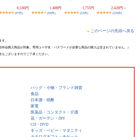
6,336円
1,408円
1,755円
2,420円～
(97件)
(94件)
(52件)
(220件)
このページの先頭へ戻る
ます。
頒布会購入商品が対象。専用ユーザ名・パスワードが必要な商品の購入は含まれていません。）
性もございますのでご了承ください。
バッグ・小物・ブランド雑貨
食品
日本酒・焼酎
家電
医薬品・コンタクト・介護
花・ガーデン・DIY
CD・DVD
キッズ・ベビー・マタニティ
カタログギフト・チケット