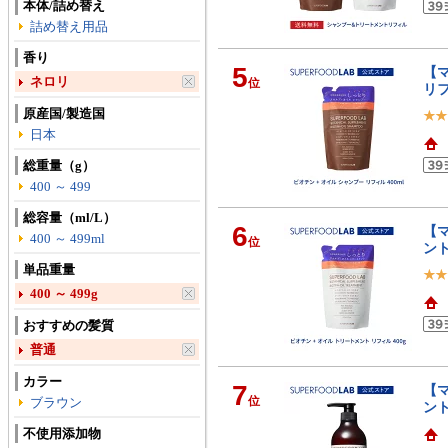
本体/詰め替え
詰め替え用品
香り
5
【マ
ネロリ
位
リフ
原産国/製造国
日本
総重量（g）
400 ～ 499
総容量（ml/L）
6
【マ
400 ～ 499ml
位
ント
単品重量
400 ～ 499g
おすすめの髪質
普通
カラー
7
【マ
位
ブラウン
ント
不使用添加物