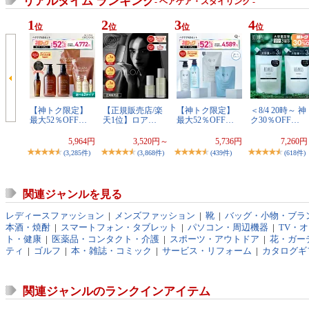
リアルタイム ランキング
- ヘアケア・スタイリング -
1
2
3
4
位
位
位
位
【神トク限定】
【正規販売店/楽
【神トク限定】
＜8/4 20時～ 神
最大52％OFF…
天1位】ロア…
最大52％OFF…
ク30％OFF…
5,964円
3,520円～
5,736円
7,260
(3,285件)
(3,868件)
(439件)
(618件)
関連ジャンルを見る
レディースファッション
|
メンズファッション
|
靴
|
バッグ・小物・ブラ
本酒・焼酎
|
スマートフォン・タブレット
|
パソコン・周辺機器
|
TV・
ト・健康
|
医薬品・コンタクト・介護
|
スポーツ・アウトドア
|
花・ガーデ
ティ
|
ゴルフ
|
本・雑誌・コミック
|
サービス・リフォーム
|
カタログギ
関連ジャンルのランクインアイテム