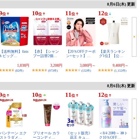
8月6日(木) 更新
9
10
11
12
位
位
位
位
【送料無料】finis
【赤】【シャン
【20％OFFクーポ
【楽天ランキン
h ビッグ…
プー詰替2個…
ン+セット】…
グ1位】【公…
1,838円
3,208円
3,080円～
9,400円～
(82件)
(973件)
(132件)
(1,152件)
8月6日(木) 更新
9
10
11
12
位
位
位
位
パンテーン エク
プリオール カラ
《セット販売》
＜8/4 20時～ 神ト
ストラダメ…
ーコンディ…
花王 キュ…
ク10％OFF…