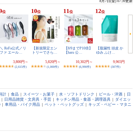
8月7日(金) 07:39更新
9
10
11
12
位
位
位
位
＼ ReFa公式／リ
【新規限定エン
【8/9までP10倍】
【脂漏性 頭皮 か
ファ エール…
トリーでさら…
【haru 公…
ゆみ ふけ…
3,800円～
5,820円～
10,302円～
9,965円
(2,615件)
(1,000件)
(6,990件)
(307件)
時計
|
食品
|
スイーツ・お菓子
|
水・ソフトドリンク
|
ビール・洋酒
|
日
|
日用品雑貨・文房具・手芸
|
キッチン用品・食器・調理器具
|
ダイエッ
D
|
車用品・バイク用品
|
ペット・ペットグッズ
|
キッズ・ベビー・マタニ