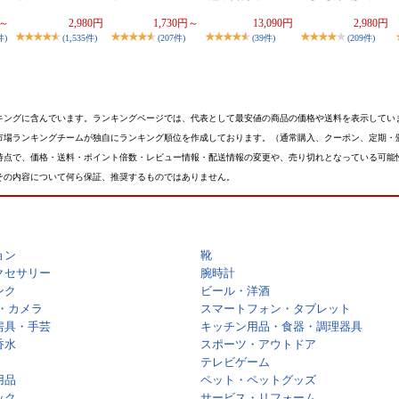
円～
2,980円
1,730円～
13,090円
2,980円
件)
(1,535件)
(207件)
(39件)
(209件)
キングに含んでいます。ランキングページでは、代表として最安値の商品の価格や送料を表示してい
市場ランキングチームが独自にランキング順位を作成しております。（通常購入、クーポン、定期・
時点で、価格・送料・ポイント倍数・レビュー情報・配送情報の変更や、売り切れとなっている可能
その内容について何ら保証、推奨するものではありません。
ョン
靴
クセサリー
腕時計
ンク
ビール・洋酒
・カメラ
スマートフォン・タブレット
房具・手芸
キッチン用品・食器・調理器具
香水
スポーツ・アウトドア
テレビゲーム
用品
ペット・ペットグッズ
ック
サービス・リフォーム