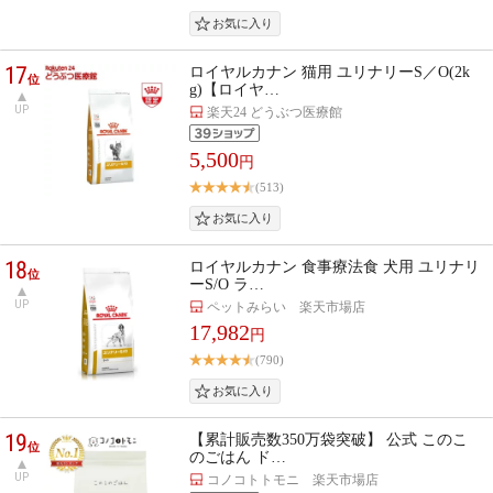
17
ロイヤルカナン 猫用 ユリナリーS／O(2k
位
g)【ロイヤ…
UP
楽天24 どうぶつ医療館
5,500
円
(513)
18
ロイヤルカナン 食事療法食 犬用 ユリナリ
位
ーS/O ラ…
UP
ペットみらい 楽天市場店
17,982
円
(790)
19
【累計販売数350万袋突破】 公式 このこ
位
のごはん ド…
UP
コノコトトモニ 楽天市場店