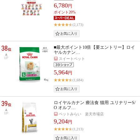
6,780
円
ポイント20%
(2,173)
38
■最大ポイント10倍【要エントリー】ロイ
位
ヤルカナン…
UP
スイートペット
5,964
円
(1,684)
39
ロイヤルカナン 療法食 猫用 ユリナリーS/
位
O オルフ…
UP
ペットみらい 楽天市場店
9,204
円
(1,213)