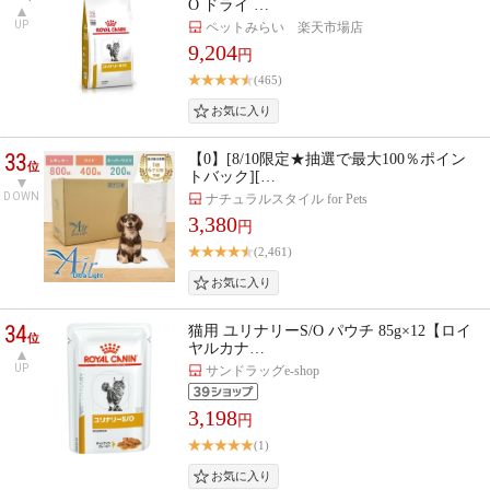
O ドライ …
UP
ペットみらい 楽天市場店
9,204
円
(465)
33
【0】[8/10限定★抽選で最大100％ポイン
位
トバック][…
DOWN
ナチュラルスタイル for Pets
3,380
円
(2,461)
34
猫用 ユリナリーS/O パウチ 85g×12【ロイ
位
ヤルカナ…
UP
サンドラッグe-shop
3,198
円
(1)