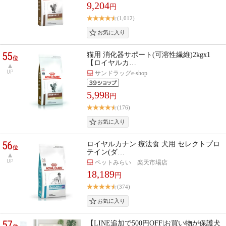
9,204
円
(1,012)
55
猫用 消化器サポート(可溶性繊維)2kgx1
位
【ロイヤルカ…
UP
サンドラッグe-shop
5,998
円
(176)
56
ロイヤルカナン 療法食 犬用 セレクトプロ
位
テイン(ダ…
UP
ペットみらい 楽天市場店
18,189
円
(374)
57
【LINE追加で500円OFF|お買い物が保護犬