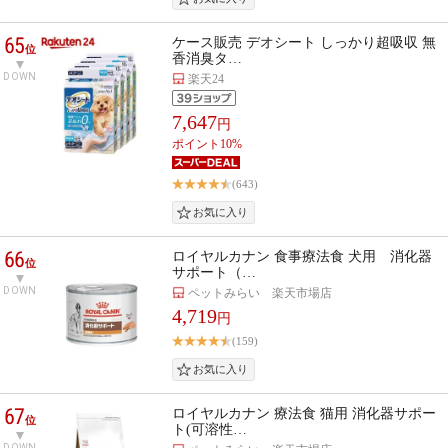
65
ケース販売 デオシート しっかり超吸収 無
位
香消臭タ…
DOWN
楽天24
7,647
円
ポイント10%
(643)
66
ロイヤルカナン 食事療法食 犬用 消化器
位
サポート（…
DOWN
ペットみらい 楽天市場店
4,719
円
(159)
67
ロイヤルカナン 療法食 猫用 消化器サポー
位
ト(可溶性…
DOWN