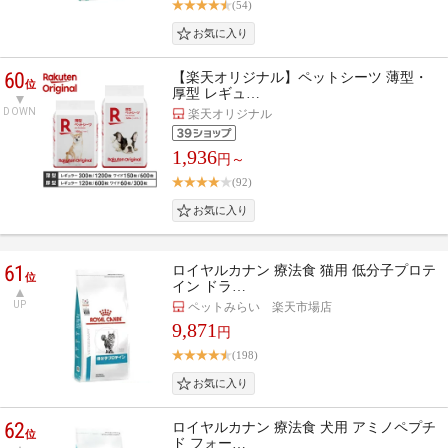
(54)
60
【楽天オリジナル】ペットシーツ 薄型・
位
厚型 レギュ…
DOWN
楽天オリジナル
1,936
円～
(92)
61
ロイヤルカナン 療法食 猫用 低分子プロテ
位
イン ドラ…
UP
ペットみらい 楽天市場店
9,871
円
(198)
62
ロイヤルカナン 療法食 犬用 アミノペプチ
位
ド フォー…