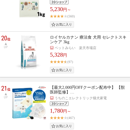
5,230
円～
(560)
20
ロイヤルカナン 療法食 犬用 セレクトスキ
位
ンケア 3kg
UP
ペットみらい 楽天市場店
5,328
円
(97)
21
【最大2,000円OFFクーポン配布中】 【獣
位
医師監修】…
UP
うちのこエレクトリック猫犬家電
1,780
円～
(467)