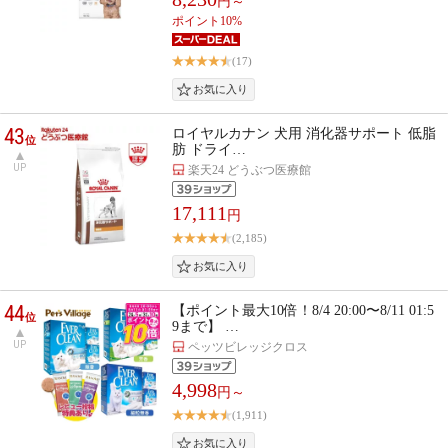
円～
ポイント10%
(17)
43
ロイヤルカナン 犬用 消化器サポート 低脂
位
肪 ドライ…
UP
楽天24 どうぶつ医療館
17,111
円
(2,185)
44
【ポイント最大10倍！8/4 20:00〜8/11 01:5
位
9まで】 …
UP
ペッツビレッジクロス
4,998
円～
(1,911)