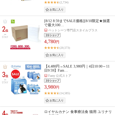
(2,734)
[8/12 8:59までSALE価格][8/10限定★抽選
で最大100…
2
ペットシーツ専門店スタイルプラス
位
STAY
4,780
円
(20,573)
【4,480円→SALE 3,980円｜4日10:00～11
日9:59】Fam…
3
Famy 公式ストア
位
STAY
3,980
円
(14,585)
4
ロイヤルカナン 食事療法食 猫用 ユリナリ
位