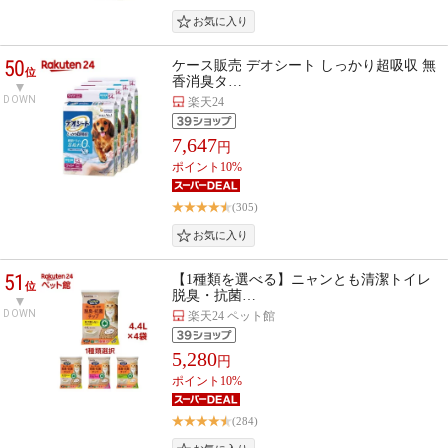
50
ケース販売 デオシート しっかり超吸収 無
位
香消臭タ…
DOWN
楽天24
7,647
円
ポイント10%
(305)
51
【1種類を選べる】ニャンとも清潔トイレ
位
脱臭・抗菌…
DOWN
楽天24 ペット館
5,280
円
ポイント10%
(284)