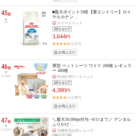
45
■最大ポイント10倍【要エントリー】ロイ
位
ヤルカナン…
UP
スイートペット
3,644
円
(1,475)
46
厚型 ペットシーツ ワイド 200枚 レギュラ
位
ー 400枚 …
DOWN
HAMI PET ハミペット
4,380
円
(1,807)
47
＼最大50,000pt付与 ~8/11まで／ デンタル
位
ふりかけ …
DOWN
犬猫生活公式ショップ