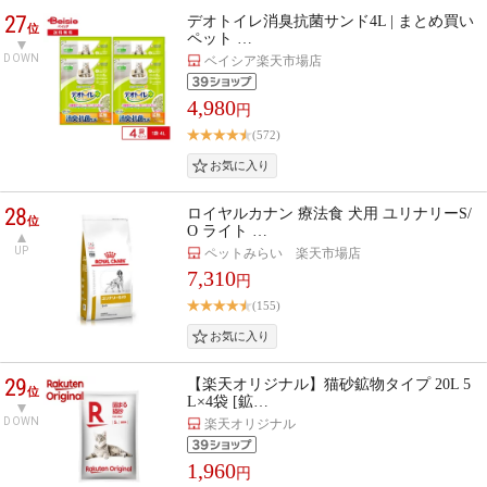
27
デオトイレ消臭抗菌サンド4L | まとめ買い
位
ペット …
DOWN
ベイシア楽天市場店
4,980
円
(572)
28
ロイヤルカナン 療法食 犬用 ユリナリーS/
位
O ライト …
UP
ペットみらい 楽天市場店
7,310
円
(155)
29
【楽天オリジナル】猫砂鉱物タイプ 20L 5
位
L×4袋 [鉱…
DOWN
楽天オリジナル
1,960
円