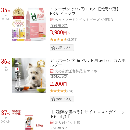
35
＼クーポンで777円OFF／【楽天37冠】 H
位
EKA ドッグフ…
DOWN
ペットフードとペットグッズのHEKA
3,980
円～
(2,374)
36
アソボーン 犬 猫 ペット用 asobone ガムホ
位
ルダー …
UP
犬の自然派食料品店 エノネ
2,200
円
(78)
37
【1種類を選べる】サイエンス・ダイエッ
位
ト(6.5kg)【…
DOWN
楽天24 ペット館