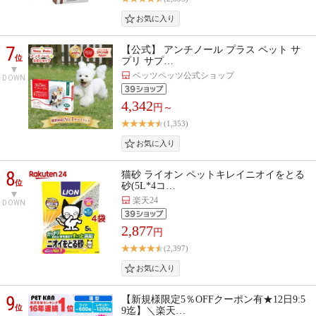
7
【公式】 アンチノール プラス ペット サ
位
プリ サプ…
ベッツペッツ公式ショップ
DOWN
4,342
円～
(1,353)
8
猫砂 ライオン ペットキレイニオイをとる
位
砂(5L*4コ…
楽天24
DOWN
2,877
円
(2,397)
9
【新規様限定5％OFFクーポン有★12日9:5
位
9迄】＼楽天…