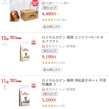
Pet館〜ペット館〜
STAY
4,480
円～
(45,385)
10
ロイヤルカナン 猫用 ユリナリーS／O オ
位
ルファクト…
STAY
楽天24 どうぶつ医療館
9,199
円
(1,343)
11
ロイヤルカナン 猫用 消化器サポート 可溶
位
性繊維 ド…
UP
楽天24 どうぶつ医療館
5,500
円
(1,170)