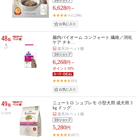
6,628
円～
(1,296)
48
腸内バイオーム コンフォート 繊維／消化
位
ケア チキ…
UP
楽天24 ペット館
6,268
円～
ポイント10%
(93)
49
ニュートロ シュプレモ 小型犬用 成犬用 3
位
kg ドッグ…
DOWN
楽天24 ペット館
5,280
円
(817)