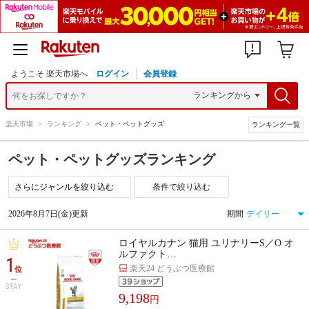
ようこそ 楽天市場へ
ログイン
会員登録
楽天市場
>
ランキング
>
ペット・ペットグッズ
ランキング一覧
ペット・ペットグッズランキング
条件で絞り込む
2026年8月7日(金)更新
期間
ロイヤルカナン 猫用 ユリナリーS／O オ
ルファクト…
1
楽天24 どうぶつ医療館
位
STAY
9,198
円