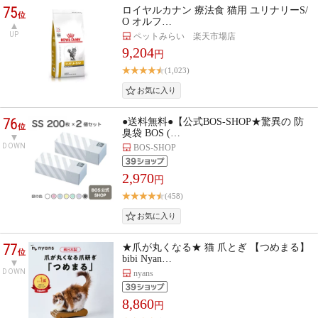
75
ロイヤルカナン 療法食 猫用 ユリナリーS/
位
O オルフ…
UP
ペットみらい 楽天市場店
9,204
円
(1,023)
76
●送料無料●【公式BOS-SHOP★驚異の 防
位
臭袋 BOS (…
DOWN
BOS-SHOP
2,970
円
(458)
77
★爪が丸くなる★ 猫 爪とぎ 【つめまる】
位
bibi Nyan…
DOWN
nyans
8,860
円