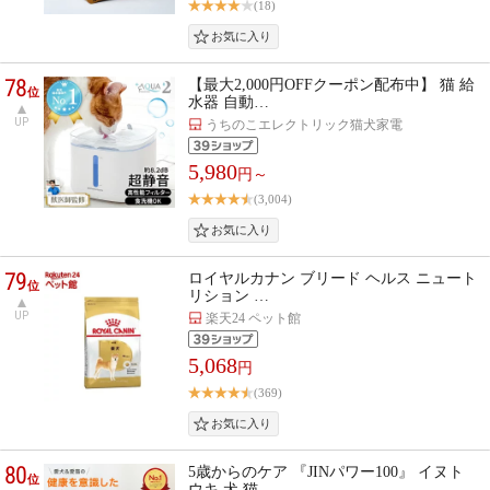
(18)
78
【最大2,000円OFFクーポン配布中】 猫 給
位
水器 自動…
UP
うちのこエレクトリック猫犬家電
5,980
円～
(3,004)
79
ロイヤルカナン ブリード ヘルス ニュート
位
リション …
UP
楽天24 ペット館
5,068
円
(369)
80
5歳からのケア 『JINパワー100』 イヌト
位
ウキ 犬 猫 …