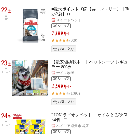
22
■最大ポイント10倍【要エントリー】【2k
位
g×2袋】ロ…
UP
スイートペット
7,880
円
(600)
23
【最安値挑戦中！】ペットシーツ レギュ
位
ラー 800枚 …
DOWN
ナイス物屋
2,980
円～
(1,390)
24
LION ライオンペット ニオイをとる砂 5L
位
×4個 | ニ…
DOWN
ベイシア楽天市場店