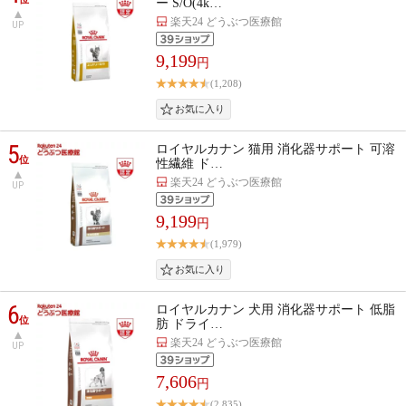
ー S/O(4k…
楽天24 どうぶつ医療館
UP
9,199
円
(1,208)
5
ロイヤルカナン 猫用 消化器サポート 可溶
位
性繊維 ド…
楽天24 どうぶつ医療館
UP
9,199
円
(1,979)
6
ロイヤルカナン 犬用 消化器サポート 低脂
位
肪 ドライ…
楽天24 どうぶつ医療館
UP
7,606
円
(2,835)