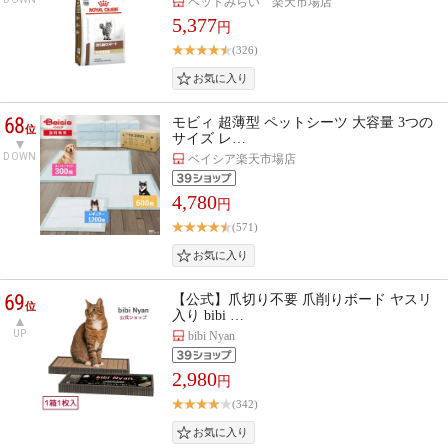
ペットみらい 楽天市場店
5,377
円
(326)
68
モビィ 超薄型 ペットシーツ 大容量 3つの
位
サイズ レ…
DOWN
ベイシア楽天市場店
4,780
円
(571)
69
【公式】爪切り不要 爪削りボード ヤスリ
位
入り bibi …
UP
bibi Nyan
2,980
円
(342)