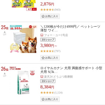
2,876
円
(943)
25
＼1200枚が今だけ4999円／ ペットシーツ
位
薄型 ワイ…
UP
フォー・ユー1号店
3,980
円～
(797)
26
ロイヤルカナン 犬用 満腹感サポート 小型
位
犬用 S(3k…
UP
楽天24 どうぶつ医療館
8,384
円
(1,124)