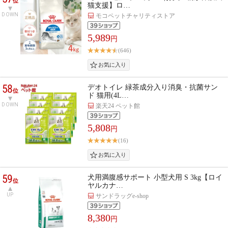
位
猫支援】ロ…
DOWN
モコペットチャリティストア
5,989
円
(646)
58
デオトイレ 緑茶成分入り消臭・抗菌サン
位
ド 猫用(4L…
DOWN
楽天24 ペット館
5,808
円
(16)
59
犬用満腹感サポート 小型犬用 S 3kg【ロイ
位
ヤルカナ…
UP
サンドラッグe-shop
8,380
円