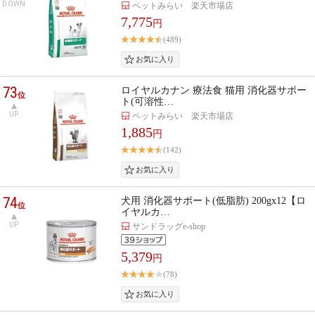
DOWN
ペットみらい 楽天市場店
7,775
円
(489)
73
ロイヤルカナン 療法食 猫用 消化器サポー
位
ト(可溶性…
UP
ペットみらい 楽天市場店
1,885
円
(142)
74
犬用 消化器サポート(低脂肪) 200gx12【ロ
位
イヤルカ…
UP
サンドラッグe-shop
5,379
円
(78)