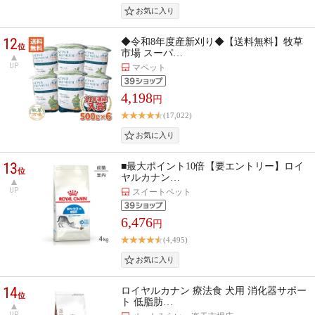
12
◆令和8年度産新刈り◆【送料無料】牧草
位
市場 スーパ…
UP
マペット
4,198
円
(17,022)
13
■最大ポイント10倍【要エントリー】ロイ
位
ヤルカナン…
UP
スイートペット
6,476
円
(4,495)
14
ロイヤルカナン 療法食 犬用 消化器サポー
位
ト 低脂肪…
UP