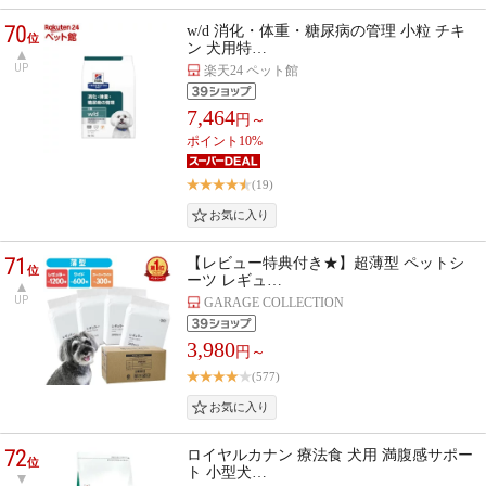
70
w/d 消化・体重・糖尿病の管理 小粒 チキ
位
ン 犬用特…
UP
楽天24 ペット館
7,464
円～
ポイント10%
(19)
71
【レビュー特典付き★】超薄型 ペットシ
位
ーツ レギュ…
UP
GARAGE COLLECTION
3,980
円～
(577)
72
ロイヤルカナン 療法食 犬用 満腹感サポー
位
ト 小型犬…