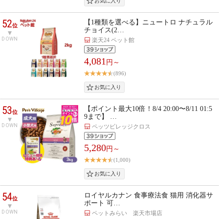
52
【1種類を選べる】ニュートロ ナチュラル
位
チョイス(2…
DOWN
楽天24 ペット館
4,081
円～
(896)
53
【ポイント最大10倍！8/4 20:00〜8/11 01:5
位
9まで】 …
DOWN
ペッツビレッジクロス
5,280
円～
(1,000)
54
ロイヤルカナン 食事療法食 猫用 消化器サ
位
ポート 可…
DOWN
ペットみらい 楽天市場店