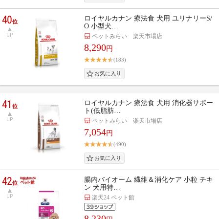
40
ロイヤルカナン 療法食 犬用 ユリナリーS/
位
O 小型犬…
UP
ペットみらい 楽天市場店
8,290
円
(183)
41
ロイヤルカナン 療法食 犬用 消化器サポー
位
ト(低脂肪…
UP
ペットみらい 楽天市場店
7,054
円
(490)
42
腸内バイオーム 繊維＆消化ケア 小粒 チキ
位
ン 犬用特…
UP
楽天24 ペット館
8,230