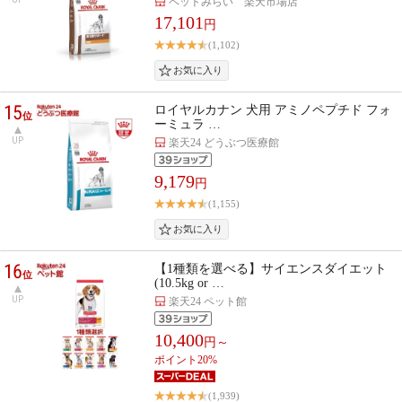
ペットみらい 楽天市場店
17,101
円
(1,102)
15
ロイヤルカナン 犬用 アミノペプチド フォ
位
ーミュラ …
UP
楽天24 どうぶつ医療館
9,179
円
(1,155)
16
【1種類を選べる】サイエンスダイエット
位
(10.5kg or …
UP
楽天24 ペット館
10,400
円～
ポイント20%
(1,939)