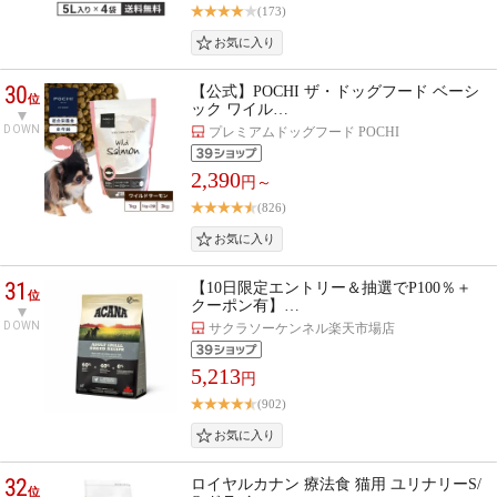
(173)
30
【公式】POCHI ザ・ドッグフード ベーシ
位
ック ワイル…
DOWN
プレミアムドッグフード POCHI
2,390
円～
(826)
31
【10日限定エントリー＆抽選でP100％＋
位
クーポン有】…
DOWN
サクラソーケンネル楽天市場店
5,213
円
(902)
32
ロイヤルカナン 療法食 猫用 ユリナリーS/
位