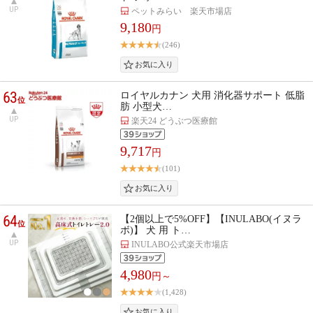
UP
ペットみらい 楽天市場店
9,180
円
(246)
63
ロイヤルカナン 犬用 消化器サポート 低脂
位
肪 小型犬…
UP
楽天24 どうぶつ医療館
9,717
円
(101)
64
【2個以上で5%OFF】【INULABO(イヌラ
位
ボ)】 犬 用 ト…
UP
INULABO公式楽天市場店
4,980
円～
(1,428)