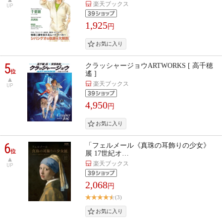
楽天ブックス
UP
1,925
円
5
クラッシャージョウARTWORKS [ 高千穂
位
遙 ]
楽天ブックス
UP
4,950
円
6
「フェルメール《真珠の耳飾りの少女》
位
展 17世紀オ…
楽天ブックス
UP
2,068
円
(3)