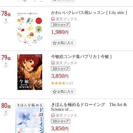
78
かわいいクレパス画レッスン [ Lily attic ]
位
楽天ブックス
UP
1,980
円
79
今敏絵コンテ集パプリカ [ 今敏 ]
位
楽天ブックス
UP
3,850
円
(1)
80
きほんを極めるドローイング The Art &
位
Science of…
UP
楽天ブックス
3,850
円