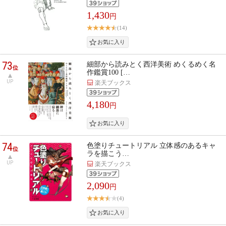
1,430
円
(14)
73
細部から読みとく西洋美術 めくるめく名
位
作鑑賞100 […
UP
楽天ブックス
4,180
円
74
色塗りチュートリアル 立体感のあるキャ
位
ラを描こう…
UP
楽天ブックス
2,090
円
(4)