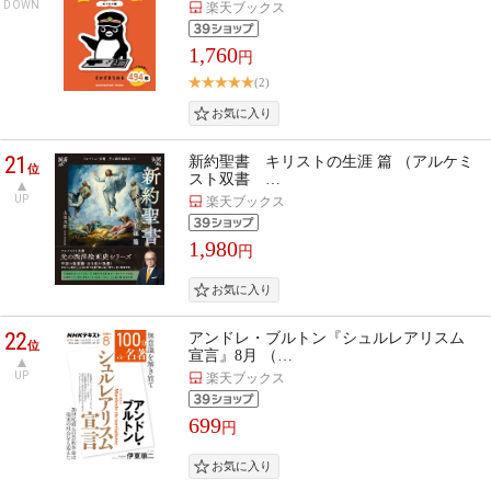
DOWN
楽天ブックス
1,760
円
(2)
21
新約聖書 キリストの生涯 篇 （アルケミ
位
スト双書 …
UP
楽天ブックス
1,980
円
22
アンドレ・ブルトン『シュルレアリスム
位
宣言』8月 （…
UP
楽天ブックス
699
円