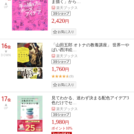
ま描く」から…
UP
楽天ブックス
2,420
円
16
「山田五郎 オトナの教養講座」 世界一や
位
ばい西洋絵…
DOWN
楽天ブックス
1,760
円
(9)
17
見てわかる、迷わず決まる配色アイデア3
位
色だけでセ…
UP
楽天ブックス
1,980
円
ポイント10%