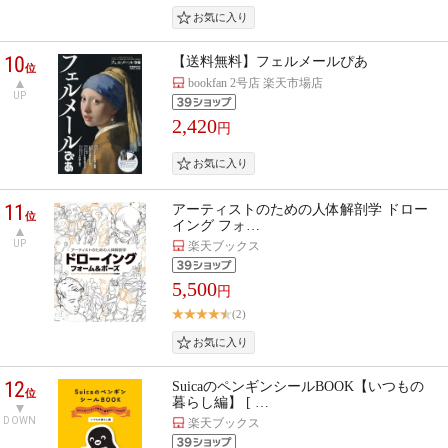
10
【送料無料】フェルメールぴあ
位
bookfan 2号店 楽天市場店
UP
2,420
円
11
アーティストのための人体解剖学 ドロー
位
イング フォ…
UP
楽天ブックス
5,500
円
(2)
12
SuicaのペンギンシールBOOK【いつもの
位
暮らし編】 [ …
DOWN
楽天ブックス