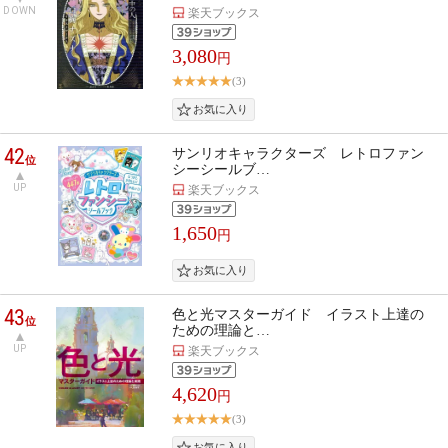
DOWN
楽天ブックス
3,080
円
(3)
42
サンリオキャラクターズ レトロファン
位
シーシールブ…
UP
楽天ブックス
1,650
円
43
色と光マスターガイド イラスト上達の
位
ための理論と…
UP
楽天ブックス
4,620
円
(3)