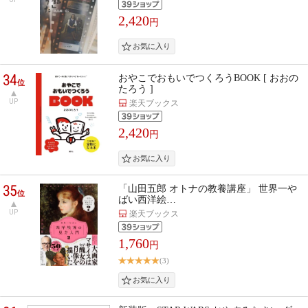
2,420
円
34
おやこでおもいでつくろうBOOK [ おおの
位
たろう ]
UP
楽天ブックス
2,420
円
35
「山田五郎 オトナの教養講座」 世界一や
位
ばい西洋絵…
UP
楽天ブックス
1,760
円
(3)