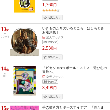
1,760
円
(1)
13
いきものたちのいるところ はしもとみ
位
お彫刻集 [ …
DOWN
楽天ブックス
2,530
円
14
「ピカソ meets ポール・スミス 遊び心の
位
冒険へ」…
UP
楽天ブックス
3,499
円
15
手の描き方とポーズアイデア 「見たま
位