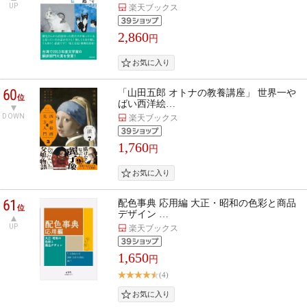
UP
楽天ブックス
2,860
円
60
「山田五郎 オトナの教養講座」 世界一や
位
ばい西洋絵…
DOWN
楽天ブックス
1,760
円
61
配色事典 応用編 大正・昭和の色彩と商品
位
デザイン …
UP
楽天ブックス
1,650
円
(4)