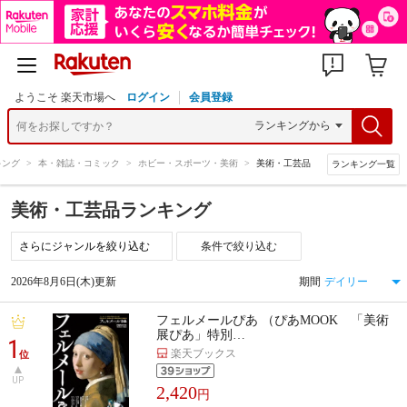
ようこそ 楽天市場へ
ログイン
会員登録
キング
>
本・雑誌・コミック
>
ホビー・スポーツ・美術
>
美術・工芸品
ランキング一覧
美術・工芸品ランキング
条件で絞り込む
2026年8月6日(木)更新
期間
フェルメールぴあ （ぴあMOOK 「美術
展ぴあ」特別…
1
楽天ブックス
位
UP
2,420
円