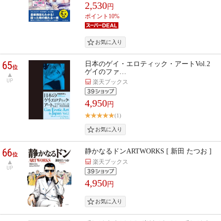
2,530
円
ポイント10%
65
日本のゲイ・エロティック・アートVol.2
位
ゲイのファ…
UP
楽天ブックス
4,950
円
(1)
66
静かなるドンARTWORKS [ 新田 たつお ]
位
楽天ブックス
UP
4,950
円