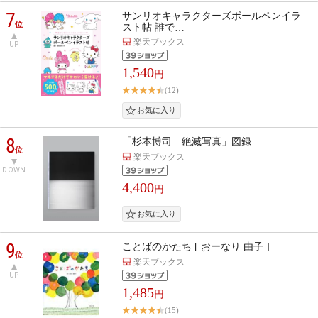
7
サンリオキャラクターズボールペンイラ
位
スト帖 誰で…
楽天ブックス
UP
1,540
円
(12)
8
「杉本博司 絶滅写真」図録
位
楽天ブックス
DOWN
4,400
円
9
ことばのかたち [ おーなり 由子 ]
位
楽天ブックス
UP
1,485
円
(15)