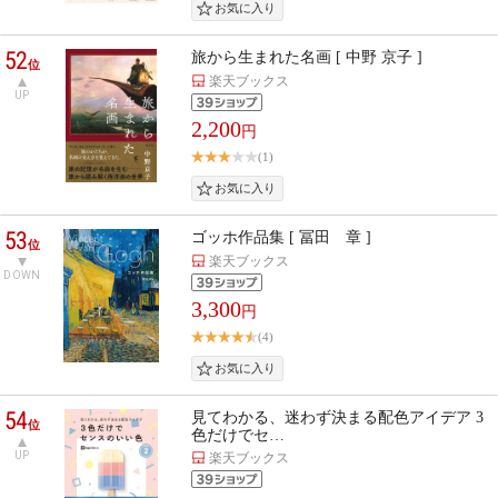
52
旅から生まれた名画 [ 中野 京子 ]
位
楽天ブックス
UP
2,200
円
(1)
53
ゴッホ作品集 [ 冨田 章 ]
位
楽天ブックス
DOWN
3,300
円
(4)
54
見てわかる、迷わず決まる配色アイデア 3
位
色だけでセ…
UP
楽天ブックス