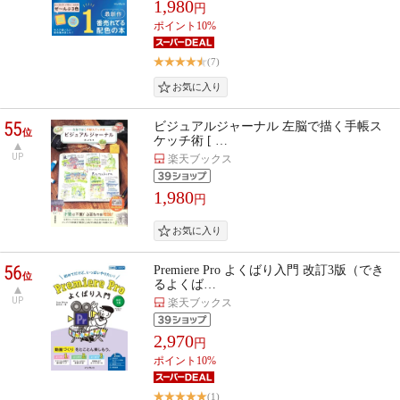
1,980
円
ポイント10%
(7)
55
ビジュアルジャーナル 左脳で描く手帳ス
位
ケッチ術 [ …
UP
楽天ブックス
1,980
円
56
Premiere Pro よくばり入門 改訂3版（でき
位
るよくば…
UP
楽天ブックス
2,970
円
ポイント10%
(1)