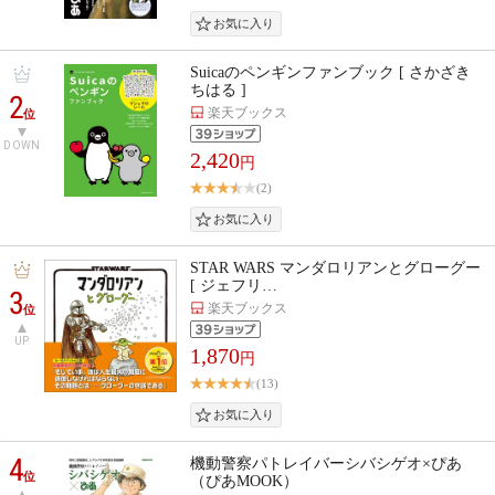
Suicaのペンギンファンブック [ さかざき
ちはる ]
2
楽天ブックス
位
DOWN
2,420
円
(2)
STAR WARS マンダロリアンとグローグー
[ ジェフリ…
3
楽天ブックス
位
UP
1,870
円
(13)
4
機動警察パトレイバーシバシゲオ×ぴあ
位
（ぴあMOOK）