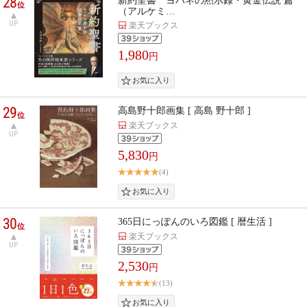
28
新約聖書 ヨハネの黙示録・黄金伝説 篇
位
（アルケミ…
UP
楽天ブックス
1,980
円
29
高島野十郎画集 [ 高島 野十郎 ]
位
楽天ブックス
UP
5,830
円
(4)
30
365日にっぽんのいろ図鑑 [ 暦生活 ]
位
楽天ブックス
UP
2,530
円
(13)