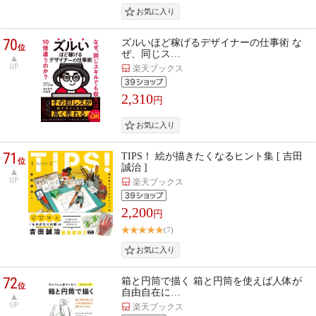
70
ズルいほど稼げるデザイナーの仕事術 な
位
ぜ、同じス…
UP
楽天ブックス
2,310
円
71
TIPS！ 絵が描きたくなるヒント集 [ 吉田
位
誠治 ]
UP
楽天ブックス
2,200
円
(7)
72
箱と円筒で描く 箱と円筒を使えば人体が
位
自由自在に…
UP
楽天ブックス