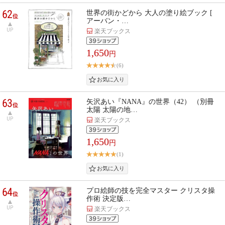
62
世界の街かどから 大人の塗り絵ブック [
位
アーバン・…
UP
楽天ブックス
1,650
円
(6)
63
矢沢あい『NANA』の世界（42） （別冊
位
太陽 太陽の地…
UP
楽天ブックス
1,650
円
(1)
64
プロ絵師の技を完全マスター クリスタ操
位
作術 決定版…
UP
楽天ブックス