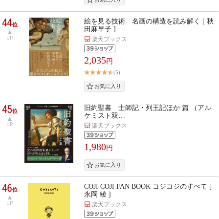
44
絵を見る技術 名画の構造を読み解く [ 秋
位
田麻早子 ]
UP
楽天ブックス
2,035
円
(5)
45
旧約聖書 士師記・列王記ほか 篇 （アル
位
ケミスト双…
UP
楽天ブックス
1,980
円
46
COJI COJI FAN BOOK コジコジのすべて [
位
永岡 綾 ]
UP
楽天ブックス