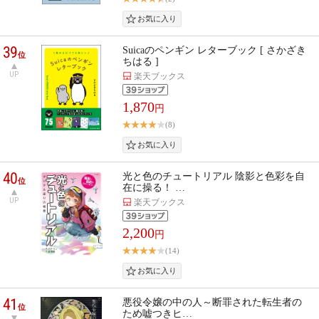
39
Suicaのペンギン レターブック [ さかざき
位
ちはる ]
UP
楽天ブックス
1,870
円
(8)
40
光と色のチュートリアル 陰影と色彩を自
位
在に操る！ …
UP
楽天ブックス
2,200
円
(14)
41
悪役令嬢の中の人～断罪された転生者の
位
ため嘘つきヒ…