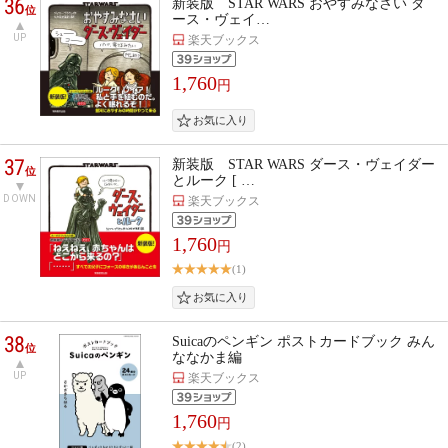
36
新装版 STAR WARS おやすみなさい ダ
位
ース・ヴェイ…
UP
楽天ブックス
1,760
円
37
新装版 STAR WARS ダース・ヴェイダー
位
とルーク [ …
DOWN
楽天ブックス
1,760
円
(1)
38
Suicaのペンギン ポストカードブック みん
位
ななかま編
UP
楽天ブックス
1,760
円
(2)