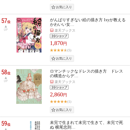
57
がんばりすぎない絵の描き方 Ixyが教える
位
かわいい女…
UP
楽天ブックス
1,870
円
(5)
58
ロマンチックなドレスの描き方 ドレス
位
の構造からデ…
UP
楽天ブックス
2,860
円
(1)
59
未完で生まれて未完で生きて、未完で死
位
ぬ 横尾忠則…