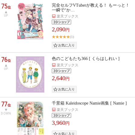
75
完全セルフVTuberが教える！ もーっと！
位
一瞬で“か…
UP
楽天ブックス
2,090
円
(1)
76
色のこどもたち366 [ くらはしれい ]
位
楽天ブックス
UP
2,640
円
77
千景箱 Kaleidoscope Namie画集 [ Namie ]
位
楽天ブックス
DOWN
3,960
円