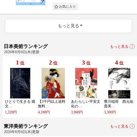
もっと見る
日本美術ランキング
もっと見る
2026年8月6日(木)更新
1
2
3
4
位
位
位
位
ひ​と​り​で​生​き​る​ ​堀​
【​3​千​円​以​上​送​料​
あ​た​ら​し​い​平​安​文​
豊​川​稲​荷​ ​西​元​祐​
文​…
無​料​…
化​の​…
貴​美​…
1,320円
4,180円
3,960円
3,300円
東洋美術ランキング
もっと見る
2026年8月6日(木)更新