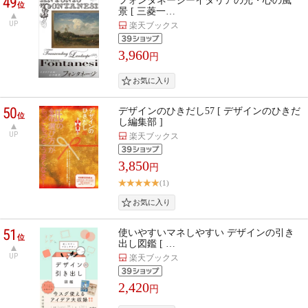
49
フォンタネージーイタリアの光・心の風
位
景 [ 三菱一…
UP
楽天ブックス
3,960
円
50
デザインのひきだし57 [ デザインのひきだ
位
し編集部 ]
UP
楽天ブックス
3,850
円
(1)
51
使いやすいマネしやすい デザインの引き
位
出し図鑑 [ …
UP
楽天ブックス
2,420
円