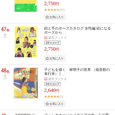
2,750
円
(11)
47
顔と手のポーズカタログ 女性編 絵になる
位
ポーズから…
UP
楽天ブックス
2,750
円
48
子どもを描く 林明子の世界 （福音館の
位
単行本） [ …
UP
楽天ブックス
2,640
円
(2)