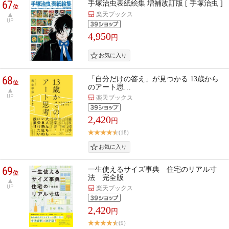
67
手塚治虫表紙絵集 増補改訂版 [ 手塚治虫 ]
位
楽天ブックス
UP
4,950
円
68
「自分だけの答え」が見つかる 13歳から
位
のアート思…
UP
楽天ブックス
2,420
円
(18)
69
一生使えるサイズ事典 住宅のリアル寸
位
法 完全版
UP
楽天ブックス
2,420
円
(9)