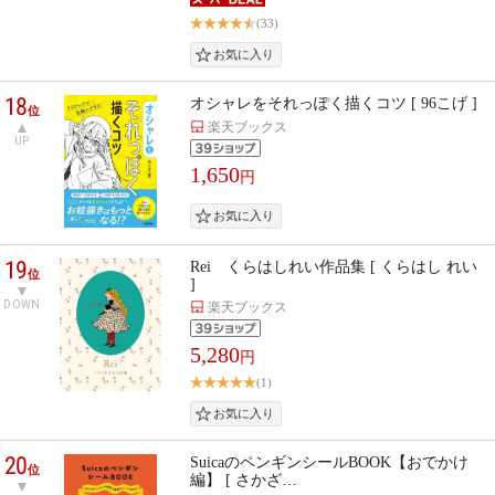
(33)
18
オシャレをそれっぽく描くコツ [ 96こげ ]
位
楽天ブックス
UP
1,650
円
19
Rei くらはしれい作品集 [ くらはし れい
位
]
DOWN
楽天ブックス
5,280
円
(1)
20
SuicaのペンギンシールBOOK【おでかけ
位
編】 [ さかざ…