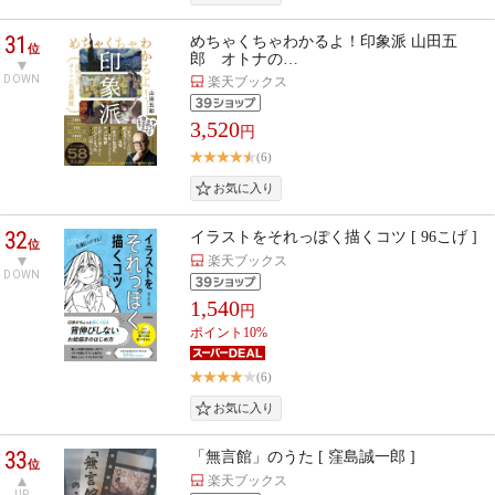
31
めちゃくちゃわかるよ！印象派 山田五
位
郎 オトナの…
DOWN
楽天ブックス
3,520
円
(6)
32
イラストをそれっぽく描くコツ [ 96こげ ]
位
楽天ブックス
DOWN
1,540
円
ポイント10%
(6)
33
「無言館」のうた [ 窪島誠一郎 ]
位
楽天ブックス
UP