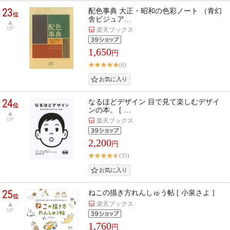
23
配色事典 大正・昭和の色彩ノート （青幻
位
舎ビジュア…
UP
楽天ブックス
1,650
円
(6)
24
なるほどデザイン 目で見て楽しむデザイ
位
ンの本。 [ …
UP
楽天ブックス
2,200
円
(35)
25
ねこの描き方れんしゅう帖 [ 小泉さよ ]
位
楽天ブックス
UP
1,760
円