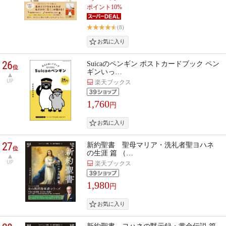
ポイント10%
(8)
26
Suicaのペンギン ポストカードブック ペン
位
ギンいっ…
UP
楽天ブックス
1,760
円
27
新約聖書 聖母マリア・洗礼者聖ヨハネ
位
の生涯 篇 （…
UP
楽天ブックス
1,980
円