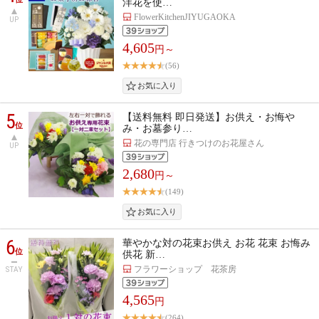
洋花を使…
FlowerKitchenJIYUGAOKA
UP
4,605
円～
(56)
5
【送料無料 即日発送】お供え・お悔や
位
み・お墓参り…
花の専門店 行きつけのお花屋さん
UP
2,680
円～
(149)
6
華やかな対の花束お供え お花 花束 お悔み
位
供花 新…
フラワーショップ 花茶房
STAY
4,565
円
(264)