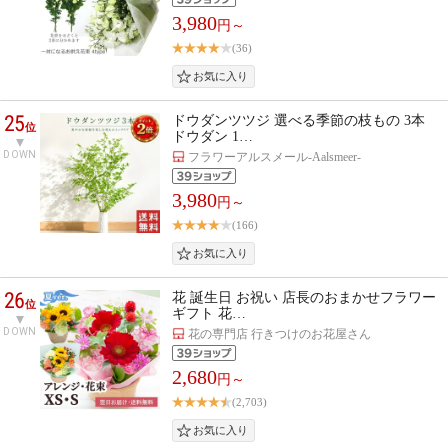
3,980
円～
(36)
25
ドウダンツツジ 選べる季節の枝もの 3本
位
ドウダン 1…
DOWN
フラワーアルスメール-Aalsmeer-
3,980
円～
(166)
26
花 誕生日 お祝い 店長のおまかせフラワー
位
ギフト 花…
DOWN
花の専門店 行きつけのお花屋さん
2,680
円～
(2,703)