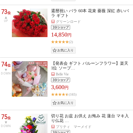
73
還暦祝い バラ 60本 花束 薔薇 深紅 赤いバ
位
ラ ギフト
UP
グリーンロード
14,850
円
(2)
74
【発表会 ギフト バルーンフラワー】楽天
位
1位 ソープ…
DOWN
Belle Vie
3,600
円
(165)
75
切り花 お盆 お供え お悔み 花 蓮台 マキ入
位
り仏花 …
DOWN
プリティ マーメイド