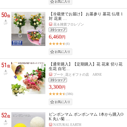
50
【冷蔵便でお届け】 お墓参り 墓花 仏壇 1
位
対 花束 …
UP
花＆雑貨フロレゾン
6,460
円
(6)
51
【通常購入】【定期購入】花 花束 切り花
位
生花 自宅…
UP
ブーケ_花とギフトの店 ARNE
3,300
円
(386)
52
ピンポンマム ポンポンマム 1本から購入O
位
K 丸い菊 …
UP
NATURAL EARTH