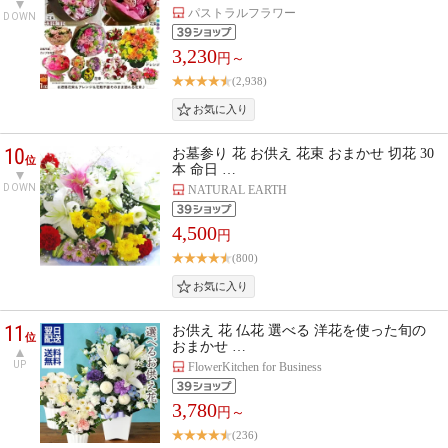
パストラルフラワー
DOWN
3,230
円～
(2,938)
10
お墓参り 花 お供え 花束 おまかせ 切花 30
位
本 命日 …
DOWN
NATURAL EARTH
4,500
円
(800)
11
お供え 花 仏花 選べる 洋花を使った旬の
位
おまかせ …
UP
FlowerKitchen for Business
3,780
円～
(236)