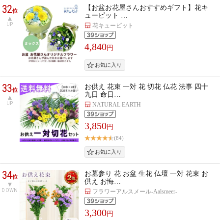
32
【お盆お花屋さんおすすめギフト】花キ
位
ューピット …
UP
花キューピット
4,840
円
33
お供え 花束 一対 花 切花 仏花 法事 四十
位
九日 命日…
UP
NATURAL EARTH
3,850
円
(84)
34
お墓参り 花 お盆 生花 仏壇 一対 花束 お
位
供え お悔…
DOWN
フラワーアルスメール-Aalsmeer-
3,300
円