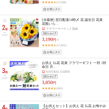
(13,266)
[冷蔵便] 翌日配達14時〆 花 誕生日 花束
花瓶いら…
2
フラワーマーケット花由
位
STAY
3,190
円～
(11,852)
お供え 仏花 花束 フラワーギフト 一対 1対
命日 月…
3
NATURAL EARTH
位
STAY
3,850
円
(945)
4
【お供えセット】お供え 花 仏花 お悔やみ
位