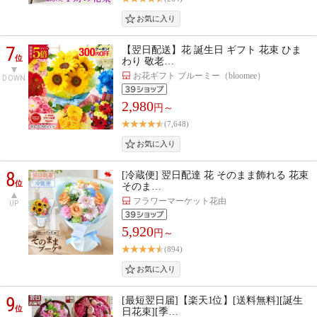
7
【翌日配送】花 誕生日 ギフト 花束 ひま
位
わり 敬老…
お花ギフト ブルーミー（bloomee）
DOWN
2,980
円～
(7,648)
8
[冷蔵便] 翌日配達 花 そのまま飾れる 花束
位
そのま…
フラワーマーケット花由
UP
5,920
円～
(894)
9
[最短翌日届]【楽天1位】[送料無料][誕生
位
日花束][季…