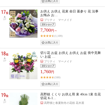
17
お供え お供え 花束 命日 墓参り 花 法事
位
お悔み お…
UP
プリティ マーメイド
7,700
円～
(1,109)
18
切り花 お盆 お供え お供え お盆 喪中見舞
位
い お盆 …
UP
プリティ マーメイド
1,760
円
(160)
19
高野槙 くくり お供え用 束 40cm 1束 生花
位
切花 K-1…
UP
高野槇と春夏秋冬の花枝 花木屋