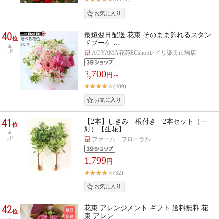
40
最短翌日配送 花束 そのまま飾れるスタン
位
ドブーケ …
UP
AOYAMA花苑ECshopレイリ楽天市場店
3,700
円～
(409)
41
【2本】しきみ 根付き 2本セット（一
位
対）【生花】…
UP
ファーム フローラル
1,799
円
(32)
42
花束 アレンジメント ギフト 送料無料 花
位
束 アレン…