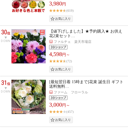
3,980
円
(619)
30
【値下げしました】★予約購入★ お供え
位
花2束セット…
DOWN
ファルチェ 楽天市場店
4,598
円～
(72)
31
[最短翌日着 15時まで]花束 誕生日 ギフト
位
送料無料…
DOWN
ファーム フローラル
3,000
円～
(457)