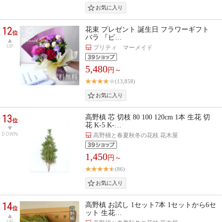
12
花束 プレゼント 誕生日 フラワーギフト
位
バラ 『ピ…
UP
プリティ マーメイド
5,480
円～
(13,858)
13
高野槙 芯 切枝 80 100 120cm 1本 生花 切
位
花 K-5 K-…
DOWN
高野槇と春夏秋冬の花枝 花木屋
1,450
円～
(86)
14
高野槙 お試し 1セット7本 1セットから6セ
位
ット 生花…
UP