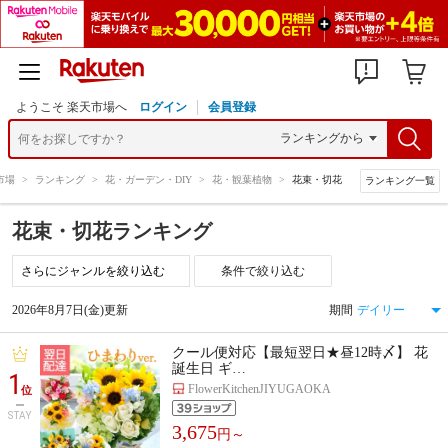
ようこそ 楽天市場へ
ログイン
会員登録
市場
>
ランキング
>
花・ガーデン・DIY
>
花・観葉植物
>
花束・切花
ランキング一覧
花束・切花ランキング
条件で絞り込む
2026年8月7日(金)更新
期間
クール便対応【最短翌日★昼12時〆】 花
誕生日 ギ…
1
FlowerKitchenJIYUGAOKA
位
STAY
3,675
円～