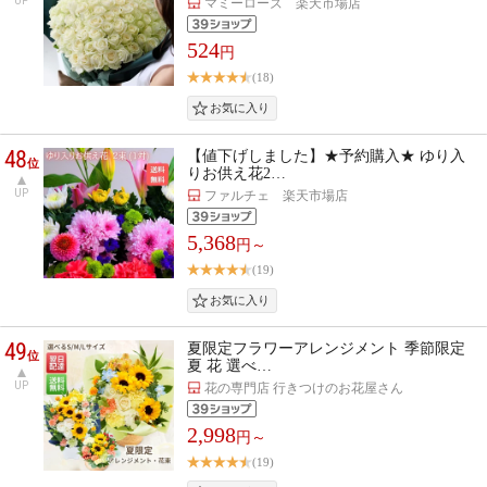
UP
マミーローズ 楽天市場店
524
円
(18)
48
【値下げしました】★予約購入★ ゆり入
位
りお供え花2…
UP
ファルチェ 楽天市場店
5,368
円～
(19)
49
夏限定フラワーアレンジメント 季節限定
位
夏 花 選べ…
UP
花の専門店 行きつけのお花屋さん
2,998
円～
(19)