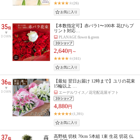
(26)
35
【本数指定可】赤バラ1〜100本 花びらプ
位
リント対応…
DOWN
PLANAGE flower＆green
2,640
円～
(161)
36
【最短 翌日お届け 12時まで】ユリの花束
位
15輪以上 …
DOWN
エーデルワイス／花宅配花屋ギフト
4,880
円
(1,391)
37
高野槙 切枝 70cm 5本組 1束 生花 切花 仏
位