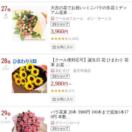
27
大吉の花でお祝い♪ミニバラの生花ミディ
位
アム花束 …
UP
アールdeフルール ボン・サーンス
3,960
円
(1,443)
28
【クール便対応可】誕生日 花 ひまわり 花
位
束 お盆 …
STAY
花むすび 楽天市場店
2,980
円～
(27)
29
バラ花束 20本 3980円 100本まで追加1本17
位
0円 本数…
DOWN
グリーンロード