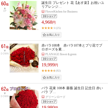
60
誕生日 プレゼント 花【あす楽】お祝いユ
位
リアレンジ…
UP
FlowerKitchen for Business
4,968
円
(25)
61
赤バラ108本 赤バラ107本とプリ花でプ
位
ロポーズを素…
DOWN
PLANAGE flower＆green
19,999
円
(92)
62
バラ 花束 108本 薔薇 誕生日 記念日 赤い
位
バラ プ…
DOWN
グリーンロード
19,980
円