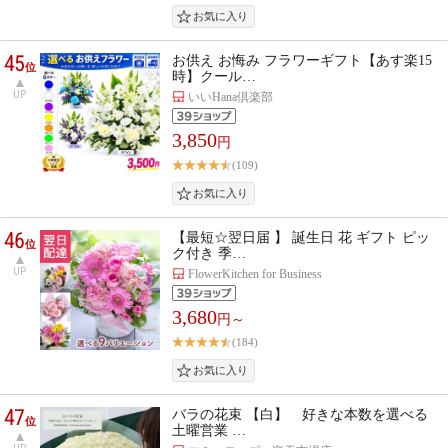
45
お供え お悔み フラワーギフト【あす楽15
位
時】クール…
UP
いいHana倶楽部
3,850
円
(109)
46
【最短☆翌日届 】 誕生日 花 ギフト ピッ
位
ク付き 季…
UP
FlowerKitchen for Business
3,680
円～
(184)
47
バラの花束 【白】 好きな本数を選べる
位
土曜営業 …