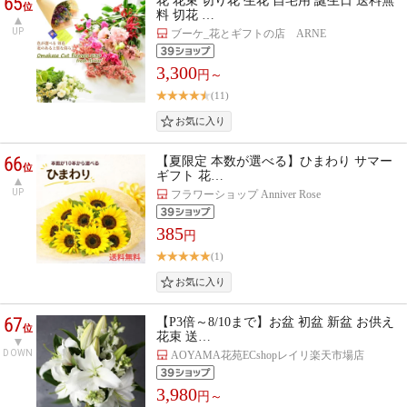
65
花 花束 切り花 生花 自宅用 誕生日 送料無
位
料 切花 …
UP
ブーケ_花とギフトの店 ARNE
3,300
円～
(11)
66
【夏限定 本数が選べる】ひまわり サマー
位
ギフト 花…
UP
フラワーショップ Anniver Rose
385
円
(1)
67
【P3倍～8/10まで】お盆 初盆 新盆 お供え
位
花束 送…
DOWN
AOYAMA花苑ECshopレイリ楽天市場店
3,980
円～