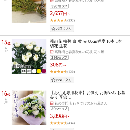
高野槇と春夏秋冬の花枝 花木屋
2,657
円～
(232)
15
菊の花 輪菊 白 黄 赤 80cm程度 10本 1本
位
切花 生花…
UP
高野槇と春夏秋冬の花枝 花木屋
308
円～
(120)
16
【お供え専用花束】お供え お悔やみ お墓
位
参り 季節…
UP
花の専門店 行きつけのお花屋さん
3,898
円～
(434)