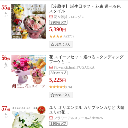
55
【冷蔵便】 誕生日ギフト 花束 選べる色
位
スタイル …
UP
花＆雑貨フロレゾン
5,390
円
(273)
56
花 スイーツセット 選べるスタンディング
位
ブーケと …
UP
FlowerKitchenJIYUGAOKA
5,225
円
(76)
57
ユリ オリエンタル カサブランカなど 大輪
位
ユリの花…
UP
フラワーアルスメール-Aalsmeer-