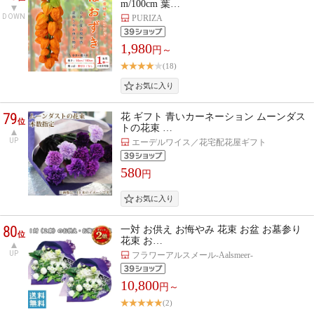
m/100cm 葉…
DOWN
PURIZA
1,980
円～
(18)
79
花 ギフト 青いカーネーション ムーンダス
位
トの花束 …
UP
エーデルワイス／花宅配花屋ギフト
580
円
80
一対 お供え お悔やみ 花束 お盆 お墓参り
位
花束 お…
UP
フラワーアルスメール-Aalsmeer-
10,800
円～
(2)