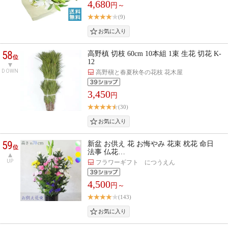
4,680
円～
(9)
58
高野槙 切枝 60cm 10本組 1束 生花 切花 K-
位
12
DOWN
高野槇と春夏秋冬の花枝 花木屋
3,450
円
(30)
59
新盆 お供え 花 お悔やみ 花束 枕花 命日
位
法事 仏花…
UP
フラワーギフト につうえん
4,500
円～
(143)