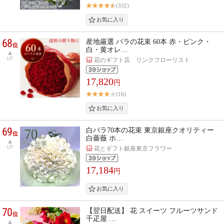
(332)
68
産地厳選 バラの花束 60本 赤・ピンク・
位
白・黄オレ…
UP
花のギフト店 リンクフローリスト
17,820
円
(16)
69
白バラ70本の花束 東京銀座クオリティー
位
白薔薇 ホ…
UP
花とギフト銀座東京フラワー
17,184
円
70
【翌日配送】 花 スイーツ フルーツサンド
位
千疋屋 …