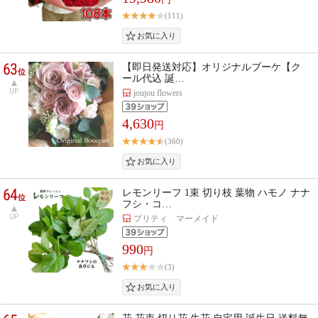
(111)
63
【即日発送対応】オリジナルブーケ【ク
位
ール代込 誕…
UP
joujou flowers
4,630
円
(360)
64
レモンリーフ 1束 切り枝 葉物 ハモノ ナナ
位
フシ・コ…
UP
プリティ マーメイド
990
円
(3)