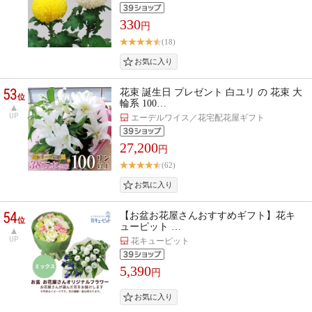
330
円
(18)
53
花束 誕生日 プレゼント 白ユリ の 花束 大
位
輪系 100…
UP
エーデルワイス／花宅配花屋ギフト
27,200
円
(62)
54
【お盆お花屋さんおすすめギフト】花キ
位
ューピット …
UP
花キューピット
5,390
円