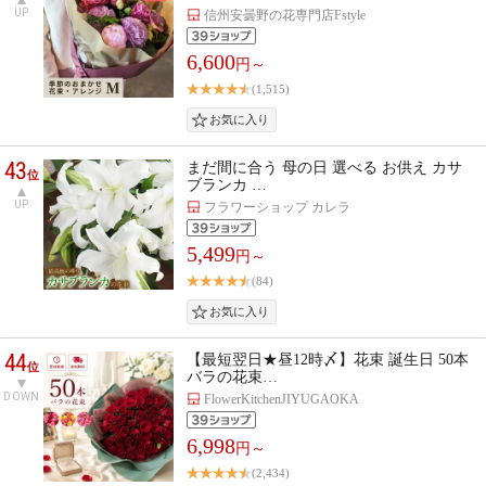
UP
信州安曇野の花専門店Fstyle
6,600
円～
(1,515)
43
まだ間に合う 母の日 選べる お供え カサ
位
ブランカ …
UP
フラワーショップ カレラ
5,499
円～
(84)
44
【最短翌日★昼12時〆】花束 誕生日 50本
位
バラの花束…
DOWN
FlowerKitchenJIYUGAOKA
6,998
円～
(2,434)