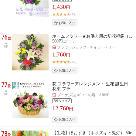
1,430
円
(49)
76
ホームフラワー★お供え用の切花福袋（1,
位
500円コー…
UP
フラワーショップ アイビーベリー
1,760
円
(79)
77
花 フラワーアレンジメント 生花 誕生日
位
花束 フラ…
UP
ブーケ_花とギフトの店 ARNE
12,760
円
78
【生花】ほおずき（ホオズキ・鬼灯） 50c
位