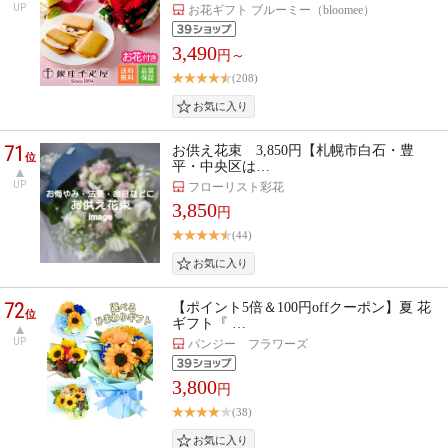
UP
お花ギフト ブルーミー（bloomee）
3,490
円～
(208)
71
お供え花束 3,850円【札幌市白石・豊
位
平・中央区は…
UP
フローリスト彩花
3,850
円
(44)
72
【ポイント5倍＆100円offクーポン】夏 花
位
ギフト『 …
UP
パンジー フラワーズ
3,800
円
(38)