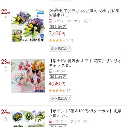
22
[冷蔵便]でお届け 花 お供え 花束 お仏壇
位
お墓参り …
UP
フラワーマーケット花由
7,430
円
(231)
23
【楽天1位 発表会 ギフト 花束】サンリオ
位
キャラクタ…
UP
Belle Vie
4,580
円
(17)
24
【ポイント5倍＆100円offクーポン】彼岸
位
お供え お…
UP
パンジー フラワーズ