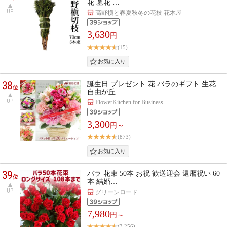
花 墓花 …
UP
高野槇と春夏秋冬の花枝 花木屋
3,630
円
(15)
38
誕生日 プレゼント 花 バラのギフト 生花
位
自由が丘…
UP
FlowerKitchen for Business
3,300
円～
(873)
39
バラ 花束 50本 お祝 歓送迎会 還暦祝い 60
位
本 結婚…
UP
グリーンロード
7,980
円～
(3,256)