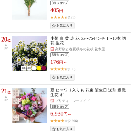
405
円
(125)
20
小菊 白 黄 赤 花 65〜75センチ 1〜10本 切
位
花 生花
UP
高野槇と春夏秋冬の花枝 花木屋
176
円～
(106)
21
夏 ヒマワリ入りも 花束 誕生日 送別 退職
位
生花 ギ…
UP
プリティ マーメイド
6,930
円～
(2,206)