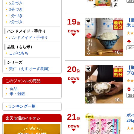
5分づき
3分づき
1分づき
19
【最
2分づき
位
米 
ハンドメイド・手作り
ハンドメイド・手作り
品種（もち米）
こがねもち
シリーズ
20
【期
美仁（えすけーず農園）
位
ブな
このジャンルの商品
食品
米・雑穀
ランキング一覧
21
ポイ
楽天市場のイチオシ
位
20