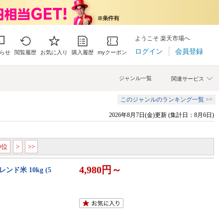
ようこそ 楽天市場へ
ログイン
会員登録
らせ
閲覧履歴
お気に入り
購入履歴
myクーポン
ジャンル一覧
関連サービス
このジャンルのランキング一覧 >>
2026年8月7日(金)更新 (集計日：8月6日)
00位
>
>>
4,980円～
ド米 10kg (5