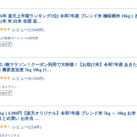
026年 楽天上半期ランキング1位] 令和7年産 ブレンド米 極味精米 10kg (
お米 米 白米 全国 送…
レビュー(5,948件)
山川食糧オートミール研究所
買い物マラソン！クーポン利用で大特価！【お助け米】令和7年産 あきた
 農家直送便 5kg 10kg (5…
レビュー(6,104件)
こまちライン
10kg ] 4,980円【楽天オリジナル】令和7年産 ブレンド米 5kg ～ 10kg お
まとめ買い お弁当 …
レビュー(224件)
楽天オリジナル