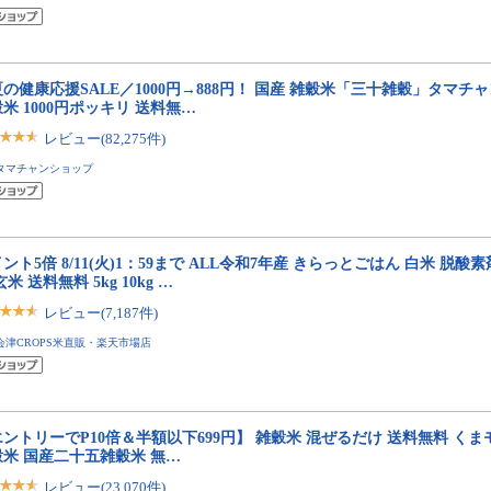
の健康応援SALE／1000円→888円！ 国産 雑穀米「三十雑穀」タマチ
米 1000円ポッキリ 送料無…
レビュー(82,275件)
タマチャンショップ
ント5倍 8/11(火)1：59まで ALL令和7年産 きらっとごはん 白米 脱酸
玄米 送料無料 5kg 10kg …
レビュー(7,187件)
会津CROPS米直販・楽天市場店
ントリーでP10倍＆半額以下699円】 雑穀米 混ぜるだけ 送料無料 くまモ
穀米 国産二十五雑穀米 無…
レビュー(23,070件)