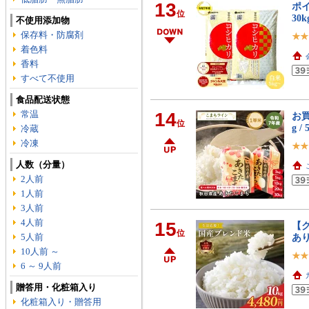
13
ポイ
位
30
不使用添加物
保存料・防腐剤
着色料
香料
すべて不使用
食品配送状態
常温
14
お買
位
g / 
冷蔵
冷凍
人数（分量）
2人前
1人前
3人前
4人前
15
【ク
位
5人前
あり
10人前 ～
6 ～ 9人前
贈答用・化粧箱入り
化粧箱入り・贈答用