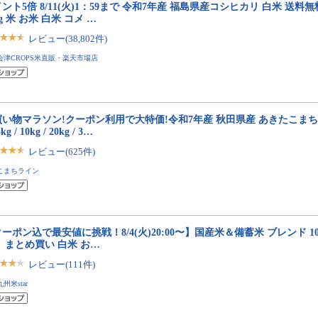
ント5倍 8/11(火)1：59まで 令和7年産 福島県産コシヒカリ 白米 送料無料 5k
kg 米 お米 白米 コメ …
レビュー(38,802件)
会津CROPS米直販・楽天市場店
い物マラソン!クーポン利用で大特価!令和7年産 秋田県産 あきたこまち 
5kg / 10kg / 20kg / 3…
レビュー(625件)
こまちライン
ーポン込で最安値に挑戦！8/4(火)20:00〜】国産米＆備蓄米 ブレンド 10kg 
 まとめ買い 白米 お…
レビュー(111件)
九州米star