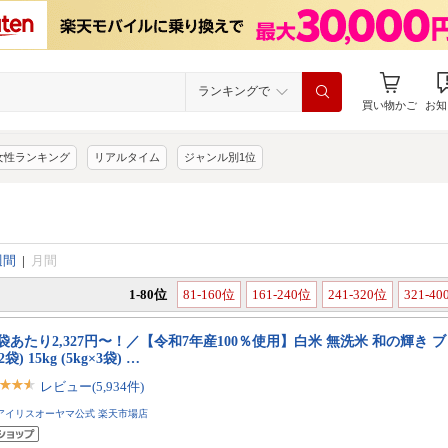
ランキングで
買い物かご
お知
女性ランキング
リアルタイム
ジャンル別1位
週間
|
月間
1-80位
81-160位
161-240位
241-320位
321-4
袋あたり2,327円〜！／【令和7年産100％使用】白米 無洗米 和の輝き ブレン
2袋) 15kg (5kg×3袋) …
レビュー(5,934件)
アイリスオーヤマ公式 楽天市場店