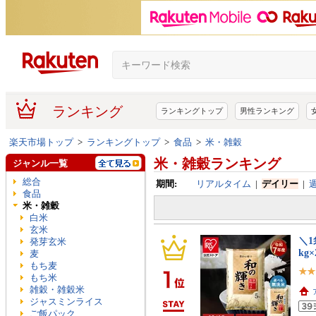
ランキング
ランキングトップ
男性ランキング
楽天市場トップ
>
ランキングトップ
>
食品
>
米・雑穀
米・雑穀ランキング
ジャンル一覧
総合
期間:
リアルタイム
|
デイリー
|
食品
米・雑穀
白米
玄米
＼1
発芽玄米
kg×
麦
もち麦
もち米
雑穀・雑穀米
ジャスミンライス
ご飯パック