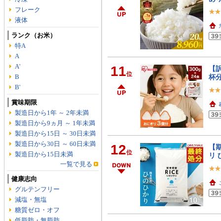
フレーク
液体
ランク（お米）
特A
A
A'
11
【訳
位
B
杯
B'
賞味期限
製造日から1年 ～ 2年未満
製造日から9ヵ月 ～ 1年未満
製造日から15日 ～ 30日未満
製造日から30日 ～ 60日未満
12
【期
位
製造日から15日未満
リ 
一覧で見る
健康志向
グルテンフリー
減塩・無塩
糖質ゼロ・オフ
低脂肪・無脂肪