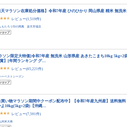
天マラソン在庫処分価格】令和7年産 ひのひかり 岡山県産 精米 無洗米 
レビュー(1,519件)
ももたろう印の岡萬 楽天市場店
ラソン限定大特価]令和7年産 無洗米 山形県産 あきたこまち10kg 5kg×2
賞】[年間ランキング グ…
レビュー(65,221件)
ハーベストシーズン
お買い物マラソン期間中クーポン配布中】【令和7年産九州産】送料無料 
よ10kg(5kg×2袋)【沖縄…
レビュー(7,591件)
九州米大将