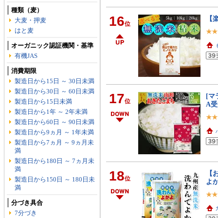
種類（麦）
16
【楽
大麦・押麦
位
はと麦
オーガニック認証機関・基準
有機JAS
消費期限
製造日から15日 ～ 30日未満
製造日から30日 ～ 60日未満
17
[マ
製造日から15日未満
位
A受
製造日から1年 ～ 2年未満
製造日から60日 ～ 90日未満
製造日から9ヵ月 ～ 1年未満
製造日から7ヵ月 ～ 9ヵ月未
満
製造日から180日 ～ 7ヵ月未
満
18
【
位
製造日から150日 ～ 180日未
よか
満
分づき具合
7分づき