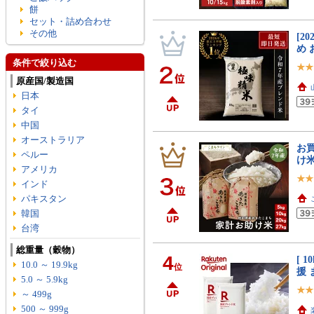
餅
セット・詰め合わせ
その他
[2
め 
条件で絞り込む
原産国/製造国
日本
タイ
中国
オーストラリア
お
ペルー
け米
アメリカ
インド
パキスタン
韓国
台湾
総重量（穀物）
4
[ 
10.0 ～ 19.9kg
位
援 
5.0 ～ 5.9kg
～ 499g
500 ～ 999g