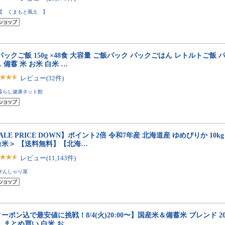
【 くまもと風土 】
パックご飯 150g ×48食 大容量 ご飯パック パックごはん レトルトご飯
 備蓄 米 お米 白米 …
レビュー(32件)
暮らし健康ネット館
ALE PRICE DOWN】ポイント2倍 令和7年産 北海道産 ゆめぴりか 10kg 
白米＞ 【送料無料】【北海…
レビュー(11,143件)
ぎんしゃり屋
ーポン込で最安値に挑戦！8/4(火)20:00〜】国産米＆備蓄米 ブレンド 20kg 
 まとめ買い 白米 お…