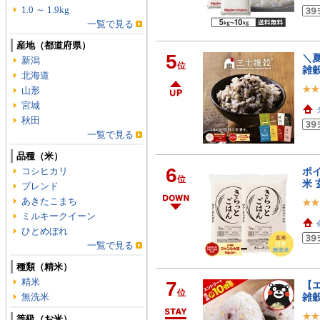
1.0 ～ 1.9kg
一覧で見る
産地（都道府県）
5
＼夏
新潟
位
雑穀
北海道
山形
宮城
秋田
一覧で見る
品種（米）
6
コシヒカリ
ポイ
位
米 
ブレンド
あきたこまち
ミルキークイーン
ひとめぼれ
一覧で見る
種類（精米）
精米
7
【エ
位
無洗米
雑
等級（お米）