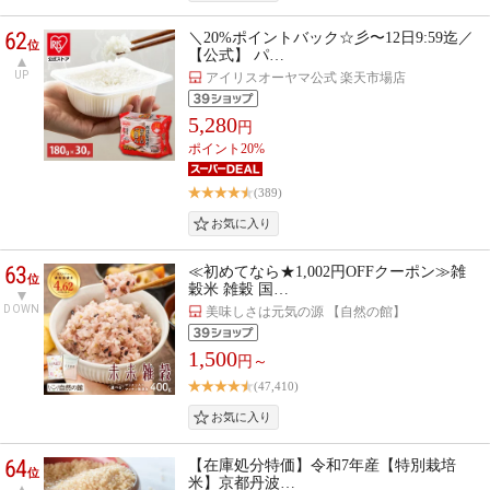
62
＼20%ポイントバック☆彡〜12日9:59迄／
位
【公式】 パ…
UP
アイリスオーヤマ公式 楽天市場店
5,280
円
ポイント20%
(389)
63
≪初めてなら★1,002円OFFクーポン≫雑
位
穀米 雑穀 国…
DOWN
美味しさは元気の源 【自然の館】
1,500
円～
(47,410)
64
【在庫処分特価】令和7年産【特別栽培
位
米】京都丹波…