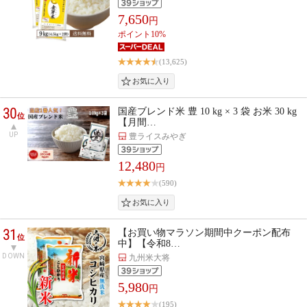
7,650
円
ポイント10%
(13,625)
30
国産ブレンド米 豊 10 kg × 3 袋 お米 30 kg
位
【月間…
UP
豊ライスみやぎ
12,480
円
(590)
31
【お買い物マラソン期間中クーポン配布
位
中】【令和8…
DOWN
九州米大将
5,980
円
(195)