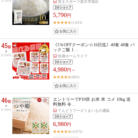
DOWN
富士スポーツ楽天市場店
5,790
円
(1,633)
45
《5％OFFクーポン☆16日迄》40食 48食 パ
位
ックご飯 1…
DOWN
快適ホームライフ
4,980
円～
(805)
46
エントリーでP10倍 お米 米 コメ 10kg 送
位
料無料 令…
DOWN
てんどうフーズうまいもの通販
6,980
円
(4,675)