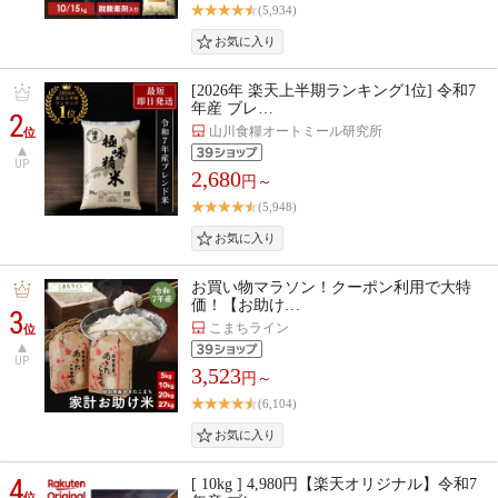
(5,934)
[2026年 楽天上半期ランキング1位] 令和7
年産 ブレ…
2
山川食糧オートミール研究所
位
UP
2,680
円～
(5,948)
お買い物マラソン！クーポン利用で大特
価！【お助け…
3
こまちライン
位
UP
3,523
円～
(6,104)
4
[ 10kg ] 4,980円【楽天オリジナル】令和7
位