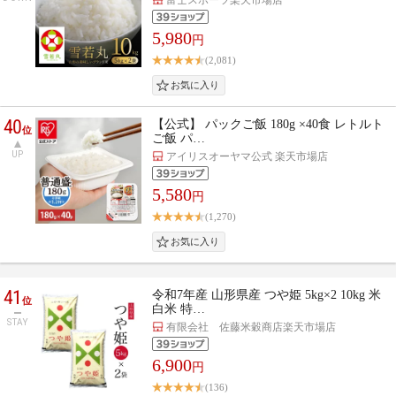
5,980
円
(2,081)
40
【公式】 パックご飯 180g ×40食 レトルト
位
ご飯 パ…
UP
アイリスオーヤマ公式 楽天市場店
5,580
円
(1,270)
41
令和7年産 山形県産 つや姫 5kg×2 10kg 米
位
白米 特…
STAY
有限会社 佐藤米穀商店楽天市場店
6,900
円
(136)