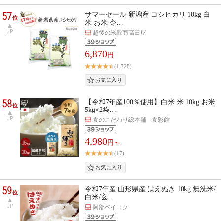
57
サマーセール 新潟産 コシヒカリ 10kg 白
位
米 お米 令…
UP
越後の米穀商高田屋
6,870
円
(1,728)
58
【令和7年産100％使用】白米 米 10kg お米
位
5kg×2袋…
UP
食のこだわり総本舗 食彩館
4,980
円～
(17)
59
令和7年産 山形県産 はえぬき 10kg 無洗米/
位
白米/玄…
UP
阿部ベイコク