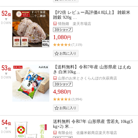
52
【P2倍 レビュー高評価4.8以上】 雑穀米
位
雑穀 920g …
DOWN
情熱畑 楽天市場店
1,080
円
(7,119)
53
【送料無料】令和7年産 山形県産 はえぬ
位
き 白米10kg…
DOWN
山形のお米とさくらんぼの矢萩商店
4,980
円
(3,994)
54
送料無料 令和7年 山形県産 雪若丸 10kg(5
位
kg×2) 米…
DOWN
有限会社 佐藤米穀商店楽天市場店