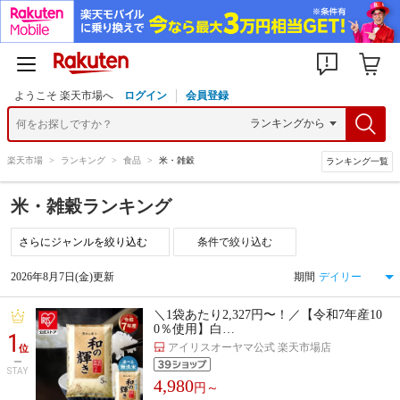
ようこそ 楽天市場へ
ログイン
会員登録
楽天市場
>
ランキング
>
食品
>
米・雑穀
ランキング一覧
米・雑穀ランキング
条件で絞り込む
2026年8月7日(金)更新
期間
＼1袋あたり2,327円〜！／【令和7年産10
0％使用】白…
1
アイリスオーヤマ公式 楽天市場店
位
STAY
4,980
円～