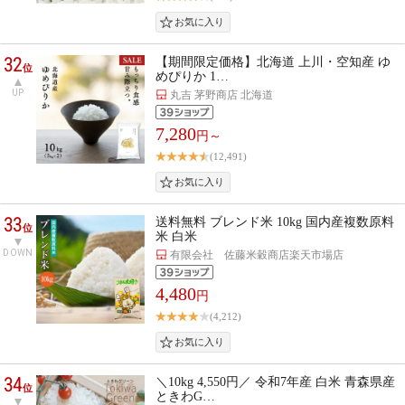
32
【期間限定価格】北海道 上川・空知産 ゆ
位
めぴりか 1…
UP
丸吉 茅野商店 北海道
7,280
円～
(12,491)
33
送料無料 ブレンド米 10kg 国内産複数原料
位
米 白米
DOWN
有限会社 佐藤米穀商店楽天市場店
4,480
円
(4,212)
34
＼10kg 4,550円／ 令和7年産 白米 青森県産
位
ときわG…