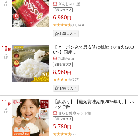
ぎんしゃり屋
UP
6,980
円
(11,143)
10
【クーポン込で最安値に挑戦！8/4(火)20:0
位
0〜】国産…
UP
九州米star
8,960
円
(207)
11
【訳あり】【最短賞味期限2026年9月】 パ
位
ックご飯 …
UP
暮らし健康ネット館
5,780
円
(2)