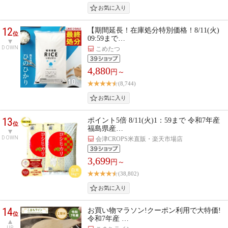
12
【期間延長！在庫処分特別価格！8/11(火)
位
09:59まで…
DOWN
こめたつ
4,880
円～
(8,744)
13
ポイント5倍 8/11(火)1：59まで 令和7年産
位
福島県産…
DOWN
会津CROPS米直販・楽天市場店
3,699
円～
(38,802)
14
お買い物マラソン!クーポン利用で大特価!
位
令和7年産 …
UP