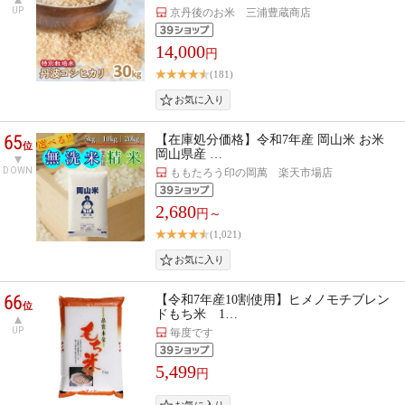
UP
京丹後のお米 三浦豊蔵商店
14,000
円
(181)
65
【在庫処分価格】令和7年産 岡山米 お米
位
岡山県産 …
DOWN
ももたろう印の岡萬 楽天市場店
2,680
円～
(1,021)
66
【令和7年産10割使用】ヒメノモチブレン
位
ドもち米 1…
UP
毎度です
5,499
円