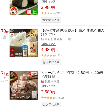
2,980
円～
(719)
70
【令和7年産100％使用】 白米 無洗米 和の
位
輝き ブレ…
UP
暮らし健康ネット館
4,980
円～
(192)
71
＼クーポン利用で半額！2,580円⇒1,290円
位
／雑穀 雑…
DOWN
雑穀米本舗
2,580
円
(1,072)