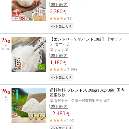
6,380
円
(92)
25
【エントリーでポイント10倍】【マラソ
位
ン セール】1…
DOWN
まんま屋
4,180
円
(5,106)
26
送料無料 ブレンド米 30kg(10kg×3袋) 国内
位
産複数原…
UP
有限会社 佐藤米穀商店楽天市場店
12,480
円
(470)