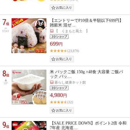
7
【エントリーでP10倍＆半額以下699円】
位
雑穀米 混ぜ…
【 くまもと風土 】
STAY
699
円
(23,070)
8
米 パックご飯 150g ×48食 大容量 ご飯パ
位
ック パッ…
暮らし健康ネット館
UP
4,980
円
(32)
9
【SALE PRICE DOWN】ポイント2倍 令和
位
7年産 北海道…