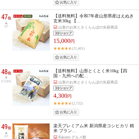
47
【送料無料】令和7年産山形県産はえぬき
位
玄米30kg 【…
UP
山形のお米とさくらんぼの矢萩商店
15,000
円
(21,401)
48
【送料無料】山形とくとく米10kg【四
位
国・九州への配…
DOWN
山形のお米とさくらんぼの矢萩商店
4,300
円
(2,732)
49
楽天プレミアム米 新潟県産コシヒカリ 精
位
米 ブラン…
UP
Rakuten グルメ館