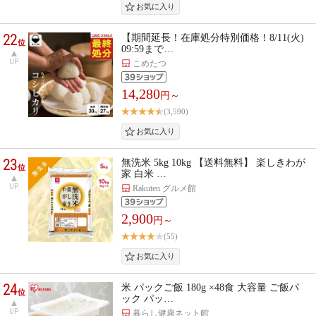
22
【期間延長！在庫処分特別価格！8/11(火)
位
09:59まで…
UP
こめたつ
14,280
円～
(3,590)
23
無洗米 5kg 10kg 【送料無料】 楽しきわが
位
家 白米 …
UP
Rakuten グルメ館
2,900
円～
(55)
24
米 パックご飯 180g ×48食 大容量 ご飯パ
位
ック パッ…
UP
暮らし健康ネット館