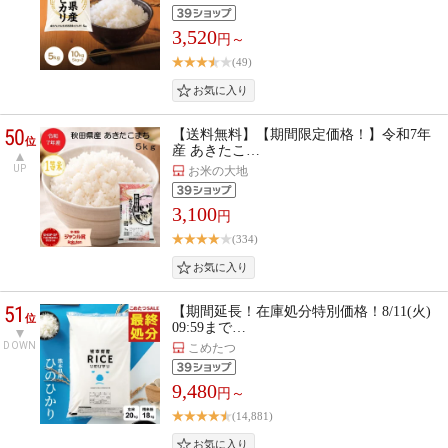
3,520
円～
(49)
50
【送料無料】【期間限定価格！】令和7年
位
産 あきたこ…
UP
お米の大地
3,100
円
(334)
51
【期間延長！在庫処分特別価格！8/11(火)
位
09:59まで…
DOWN
こめたつ
9,480
円～
(14,881)