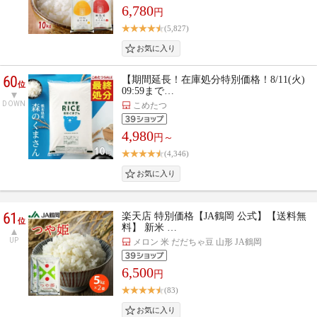
6,780
円
(5,827)
60
【期間延長！在庫処分特別価格！8/11(火)
位
09:59まで…
DOWN
こめたつ
4,980
円～
(4,346)
61
楽天店 特別価格【JA鶴岡 公式】【送料無
位
料】 新米 …
UP
メロン 米 だだちゃ豆 山形 JA鶴岡
6,500
円
(83)