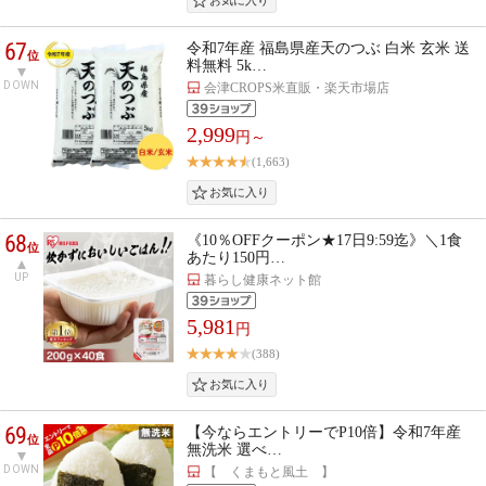
67
令和7年産 福島県産天のつぶ 白米 玄米 送
位
料無料 5k…
DOWN
会津CROPS米直販・楽天市場店
2,999
円～
(1,663)
68
《10％OFFクーポン★17日9:59迄》＼1食
位
あたり150円…
UP
暮らし健康ネット館
5,981
円
(388)
69
【今ならエントリーでP10倍】令和7年産
位
無洗米 選べ…
DOWN
【 くまもと風土 】