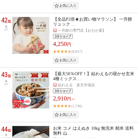
42
【全品P2倍★お買い物マラソン】 一升餅
位
リュック …
UP
一升餅の専門店【おぢか屋】
4,250
円
(8,657)
43
【最大50％OFF！】結わえるの寝かせ玄米
位
4種ミックス…
UP
結わえる 楽天市場店
2,910
円～
(1,746)
44
お米 コメ はえぬき 10kg 無洗米 精米 送料
位
無料 山…