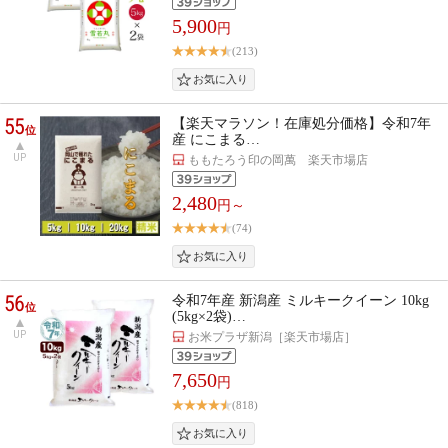
5,900
円
(213)
55
【楽天マラソン！在庫処分価格】令和7年
位
産 にこまる…
UP
ももたろう印の岡萬 楽天市場店
2,480
円～
(74)
56
令和7年産 新潟産 ミルキークイーン 10kg
位
(5kg×2袋)…
UP
お米プラザ新潟［楽天市場店］
7,650
円
(818)