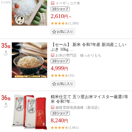
DOWN
イーザッコク米
2,610
円～
(1,589)
35
【セール】 新米 令和7年産 新潟産こしい
位
ぶき 10kg …
UP
お米の専門店 穂っかりもち
4,999
円
(35)
36
精米仕立て 五ツ星お米マイスター厳選1等
位
米 令和7年…
UP
越後雪国地酒連峰（新潟店）
8,240
円
(1,961)