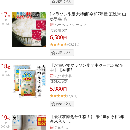
17
[マラソン限定大特価]令和7年産 無洗米 山
位
形県産 あ…
DOWN
ハーベストシーズン
6,580
円
(65,221)
18
【お買い物マラソン期間中クーポン配布
位
中】【令和7…
DOWN
九州米大将
5,980
円
(7,591)
19
【最終在庫処分価格！】 米 10kg 令和7年
位
産米入り …
DOWN
こめたつ