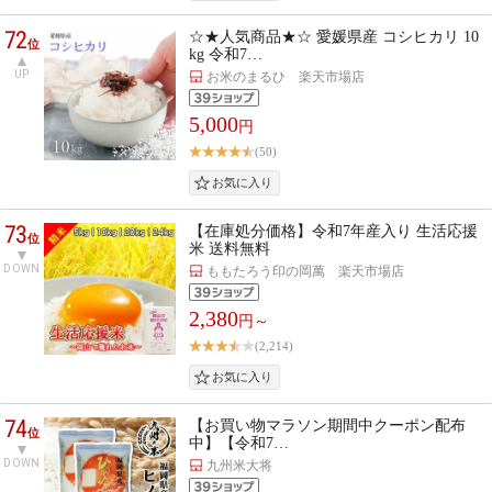
72
☆★人気商品★☆ 愛媛県産 コシヒカリ 10
位
kg 令和7…
UP
お米のまるひ 楽天市場店
5,000
円
(50)
73
【在庫処分価格】令和7年産入り 生活応援
位
米 送料無料
DOWN
ももたろう印の岡萬 楽天市場店
2,380
円～
(2,214)
74
【お買い物マラソン期間中クーポン配布
位
中】【令和7…
DOWN
九州米大将