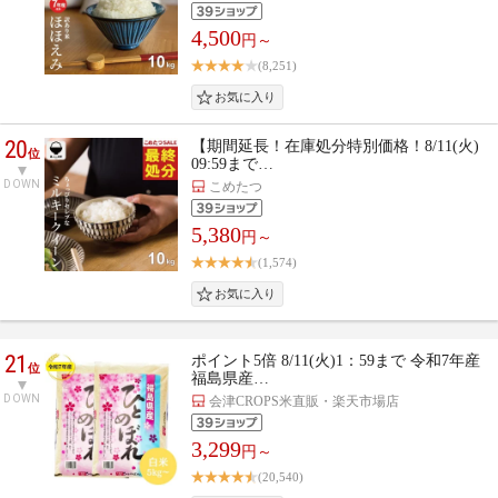
4,500
円～
(8,251)
20
【期間延長！在庫処分特別価格！8/11(火)
位
09:59まで…
DOWN
こめたつ
5,380
円～
(1,574)
21
ポイント5倍 8/11(火)1：59まで 令和7年産
位
福島県産…
DOWN
会津CROPS米直販・楽天市場店
3,299
円～
(20,540)