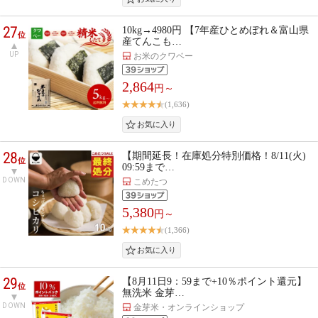
27
10kg→4980円 【7年産ひとめぼれ＆富山県
位
産てんこも…
UP
お米のクワベー
2,864
円～
(1,636)
28
【期間延長！在庫処分特別価格！8/11(火)
位
09:59まで…
DOWN
こめたつ
5,380
円～
(1,366)
29
【8月11日9：59まで+10％ポイント還元】
位
無洗米 金芽…
DOWN
金芽米・オンラインショップ