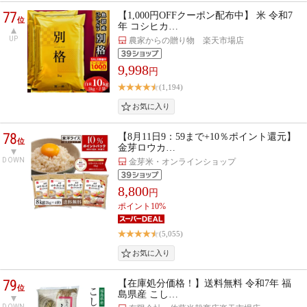
77
【1,000円OFFクーポン配布中】 米 令和7
位
年 コシヒカ…
UP
農家からの贈り物 楽天市場店
9,998
円
(1,194)
78
【8月11日9：59まで+10％ポイント還元】
位
金芽ロウカ…
DOWN
金芽米・オンラインショップ
8,800
円
ポイント10%
(5,055)
79
【在庫処分価格！】送料無料 令和7年 福
位
島県産 こし…
DOWN