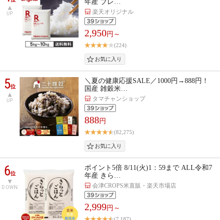
年産 ブレ…
楽天オリジナル
UP
2,950
円～
(224)
5
＼夏の健康応援SALE／1000円→888円！
位
国産 雑穀米…
タマチャンショップ
UP
888
円
(82,275)
6
ポイント5倍 8/11(火)1：59まで ALL令和7
位
年産 きら…
会津CROPS米直販・楽天市場店
DOWN
2,999
円～
(7,187)