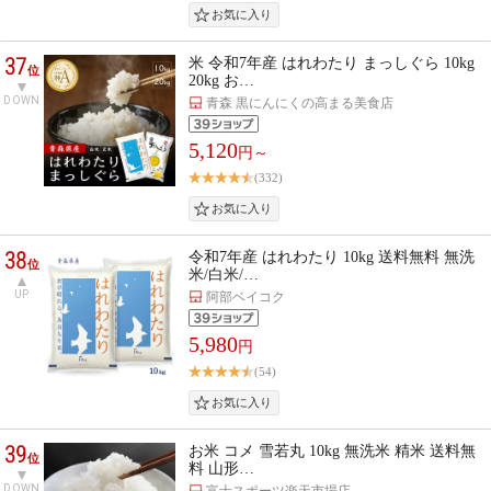
37
米 令和7年産 はれわたり まっしぐら 10kg
位
20kg お…
DOWN
青森 黒にんにくの高まる美食店
5,120
円～
(332)
38
令和7年産 はれわたり 10kg 送料無料 無洗
位
米/白米/…
UP
阿部ベイコク
5,980
円
(54)
39
お米 コメ 雪若丸 10kg 無洗米 精米 送料無
位
料 山形…
DOWN
富士スポーツ楽天市場店