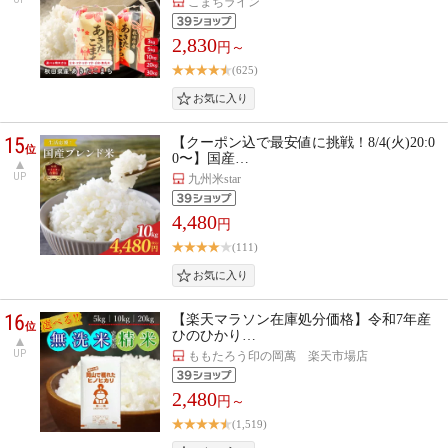
こまちライン
2,830
円～
(625)
15
【クーポン込で最安値に挑戦！8/4(火)20:0
位
0〜】国産…
UP
九州米star
4,480
円
(111)
16
【楽天マラソン在庫処分価格】令和7年産
位
ひのひかり…
UP
ももたろう印の岡萬 楽天市場店
2,480
円～
(1,519)