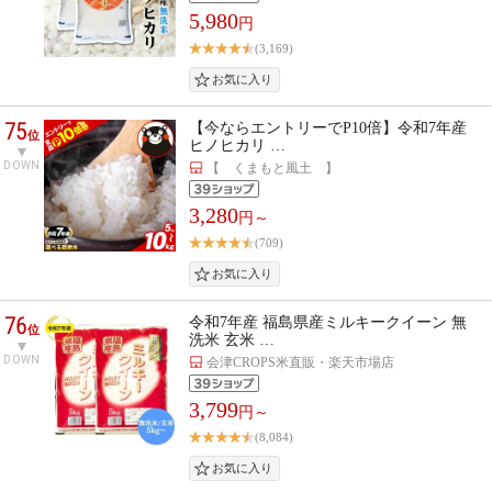
5,980
円
(3,169)
75
【今ならエントリーでP10倍】令和7年産
位
ヒノヒカリ …
DOWN
【 くまもと風土 】
3,280
円～
(709)
76
令和7年産 福島県産ミルキークイーン 無
位
洗米 玄米 …
DOWN
会津CROPS米直販・楽天市場店
3,799
円～
(8,084)