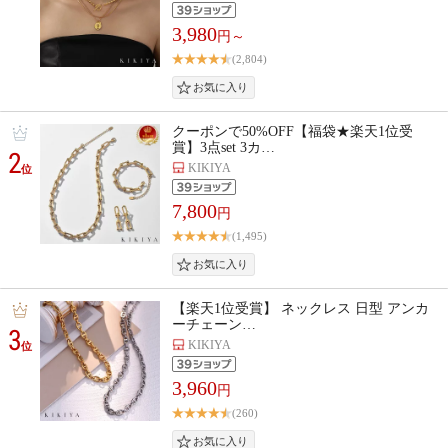
3,980
円～
(2,804)
クーポンで50%OFF【福袋★楽天1位受
賞】3点set 3カ…
2
KIKIYA
位
7,800
円
(1,495)
【楽天1位受賞】 ネックレス 日型 アンカ
ーチェーン…
3
KIKIYA
位
3,960
円
(260)