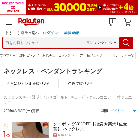
ようこそ 楽天市場へ
ログイン
会員登録
ワロフスキー,透明,ピンクゴールド,キュービックジルコニア,一粒ジュエリー
ランキング一覧
ネックレス・ペンダントランキング
条件で絞り込む
スワロフスキー | 透明 | ピンクゴールド | キュービックジルコニア | 一粒ジュエ
リー
2026年8月8日(土)更新
期間
クーポンで50%OFF【福袋★楽天1位受
賞】 ネックレス…
1
KIKIYA
位