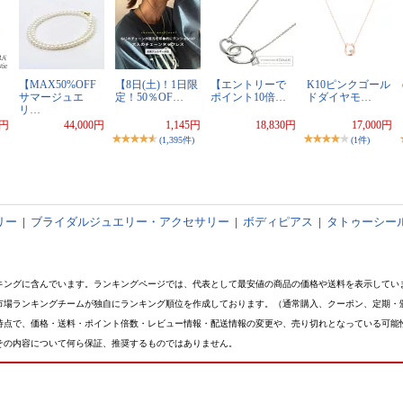
【MAX50%OFF
【8日(土)！1日限
【エントリーで
K10ピンクゴール
サマージュエ
定！50％OF…
ポイント10倍…
ドダイヤモ…
リ…
0円
44,000円
1,145円
18,830円
17,000円
(1,395件)
(1件)
リー
|
ブライダルジュエリー・アクセサリー
|
ボディピアス
|
タトゥーシー
キングに含んでいます。ランキングページでは、代表として最安値の商品の価格や送料を表示してい
市場ランキングチームが独自にランキング順位を作成しております。（通常購入、クーポン、定期・
時点で、価格・送料・ポイント倍数・レビュー情報・配送情報の変更や、売り切れとなっている可能
その内容について何ら保証、推奨するものではありません。