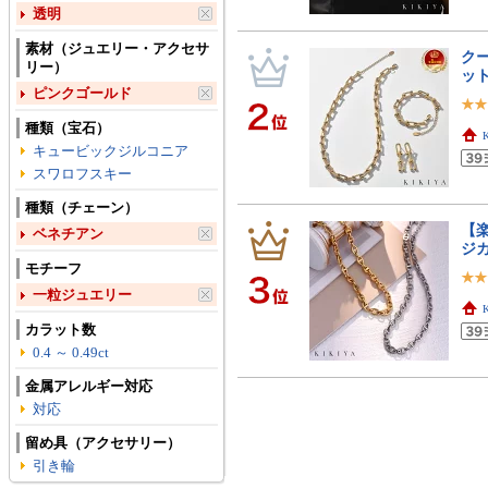
透明
素材（ジュエリー・アクセサ
クー
リー）
ット
ピンクゴールド
種類（宝石）
キュービックジルコニア
スワロフスキー
種類（チェーン）
【楽
ベネチアン
ジ
モチーフ
一粒ジュエリー
カラット数
0.4 ～ 0.49ct
金属アレルギー対応
対応
留め具（アクセサリー）
引き輪