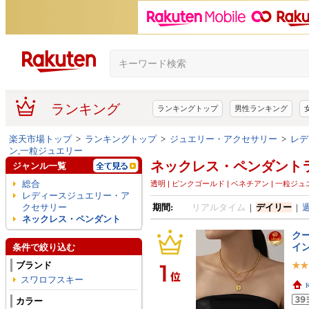
ランキング
ランキングトップ
男性ランキング
楽天市場トップ
>
ランキングトップ
>
ジュエリー・アクセサリー
>
レデ
ン,一粒ジュエリー
ネックレス・ペンダント
ジャンル一覧
総合
透明 | ピンクゴールド | ベネチアン | 一粒ジ
レディースジュエリー・ア
クセサリー
期間:
リアルタイム
|
デイリー
|
ネックレス・ペンダント
クー
イン
条件で絞り込む
ブランド
スワロフスキー
カラー