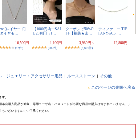
ete [レイヤード]
【1000円均一SAL
クーポンで50%O
ティファニー TIF
ダイヤモ…
E 2310円→1…
FF【福袋★楽…
FANY&Co. …
16,500円
1,100円
3,980円～
12,800円
(12件)
(902件)
(2,804件)
ル
|
ジュエリー・アクセサリー用品
|
ルースストーン
|
その他
このページの先頭へ戻る
ます。
頒布会購入商品が対象。専用ユーザ名・パスワードが必要な商品の購入は含まれていません。）
性もございますのでご了承ください。