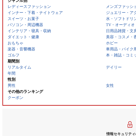
ジャンル別
レディースファッション
メンズファッシ
インナー・下着・ナイトウェア
ジュエリー・ア
スイーツ・お菓子
水・ソフトドリ
パソコン・周辺機器
TV・オーディオ
インテリア・寝具・収納
日用品雑貨・文
ダイエット・健康
美容・コスメ・
おもちゃ
ホビー
楽器・音響機器
車用品・バイク
ゴルフ
本・雑誌・コミ
期間別
リアルタイム
デイリー
年間
性別
男性
女性
その他のランキング
クーポン
情報セキュリティ