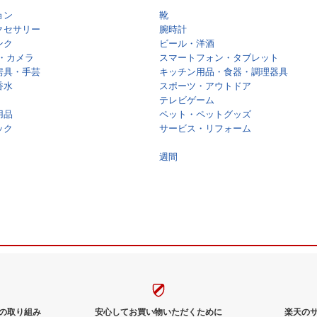
ョン
靴
クセサリー
腕時計
ンク
ビール・洋酒
・カメラ
スマートフォン・タブレット
房具・手芸
キッチン用品・食器・調理器具
香水
スポーツ・アウトドア
テレビゲーム
用品
ペット・ペットグッズ
ック
サービス・リフォーム
週間
の取り組み
安心してお買い物いただくために
楽天の