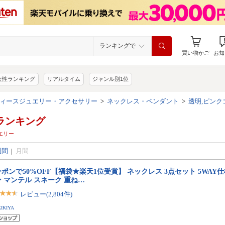
ランキングで
買い物かご
お知
女性ランキング
リアルタイム
ジャンル別1位
ィースジュエリー・アクセサリー
>
ネックレス・ペンダント
>
透明,ピンク
ランキング
ュエリー
週間
|
月間
ポンで50%OFF【福袋★楽天1位受賞】 ネックレス 3点セット 5WAY仕
 マンテル スネーク 重ね…
レビュー(2,804件)
KIKIYA