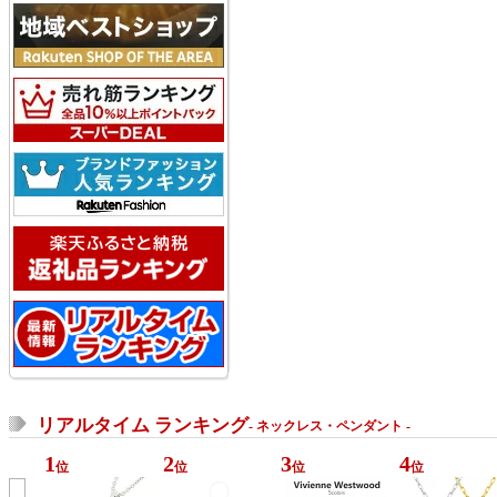
リアルタイム ランキング
- ネックレス・ペンダント -
1
2
3
4
位
位
位
位