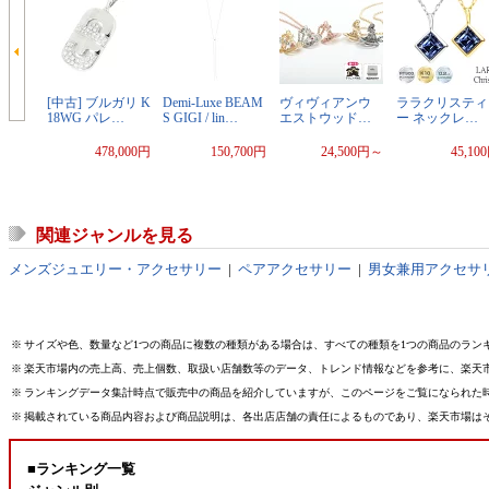
[中古] ブルガリ K
Demi-Luxe BEAM
ヴィヴィアンウ
ララクリスティ
18WG パレ…
S GIGI / lin…
エストウッド…
ー ネックレ…
478,000円
150,700円
24,500円～
45,10
関連ジャンルを見る
メンズジュエリー・アクセサリー
|
ペアアクセサリー
|
男女兼用アクセサ
※
サイズや色、数量など1つの商品に複数の種類がある場合は、すべての種類を1つの商品のラン
※
楽天市場内の売上高、売上個数、取扱い店舗数等のデータ、トレンド情報などを参考に、楽天
※
ランキングデータ集計時点で販売中の商品を紹介していますが、このページをご覧になられた
※
掲載されている商品内容および商品説明は、各出店店舗の責任によるものであり、楽天市場は
■ランキング一覧